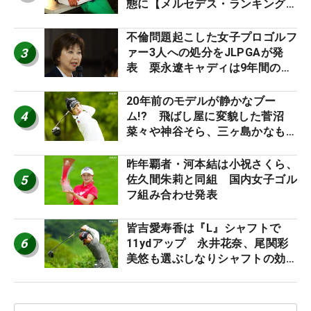
態に【メルセデス・ランキング番
外編】
不倫問題起こした女子プロゴルフ
3
ァー3人への処分をJLPGAが発
表 栗永遼キャディは9年間の立
ち入り禁止
20年前のモデルが静かなブー
4
ム!? 飛ばし屋に変貌した菅沼
菜々や神谷そら、三ヶ島かなも使
う“名器”が人気な理由【ツアープ
ロたちの“飛ばしギア”】
昨年覇者・河本結は小祝さくら、
5
佐久間朱莉と同組 国内女子ゴル
フ組み合わせ発表
皆吉愛寿香は『L』シャフトで
6
11ydアップ 永井花奈、尾関彩
美悠も選ぶしなりシャフトの効果
【ツアープロたちの“飛ばしギ
ア”】