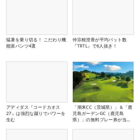
猛暑を乗り切る！ こだわり機
仲宗根澄香が平均パット数
能派パンツ4選
『TRTL』で6人抜き！
アディダス『コードカオス
「潮来CC（茨城県）」＆「鹿
27』は強烈な蹴りでパワーを
児島ガーデンGC（鹿児島
生む
県）」の無料プレー券が当た
る！！