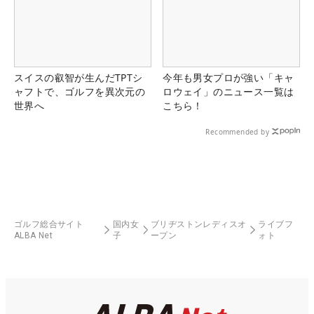
スイスの叡智が生んだTPTシ
今年も男女プロが強い「キャ
ャフトで、ゴルフを異次元の
ロウェイ」のニュース一覧は
世界へ
こちら！
Recommended by
ゴルフ総合サイト
国内女
ブリヂストンレディスオ
ライブフ
ALBA Net
子
ープン
ォト