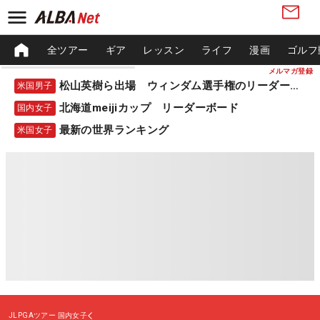
全ツアー
ギア
レッスン
ライフ
漫画
ゴルフ
メルマガ登録
松山英樹ら出場 ウィンダム選手権のリーダーボード
米国男子
北海道meijiカップ リーダーボード
国内女子
最新の世界ランキング
米国女子
JLPGAツアー
国内女子