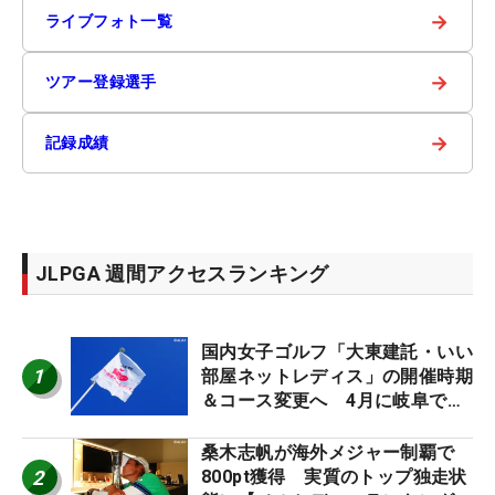
→
ライブフォト一覧
→
ツアー登録選手
→
記録成績
JLPGA 週間アクセスランキング
国内女子ゴルフ「大東建託・いい
1
部屋ネットレディス」の開催時期
＆コース変更へ 4月に岐阜で開
催
桑木志帆が海外メジャー制覇で
2
800pt獲得 実質のトップ独走状