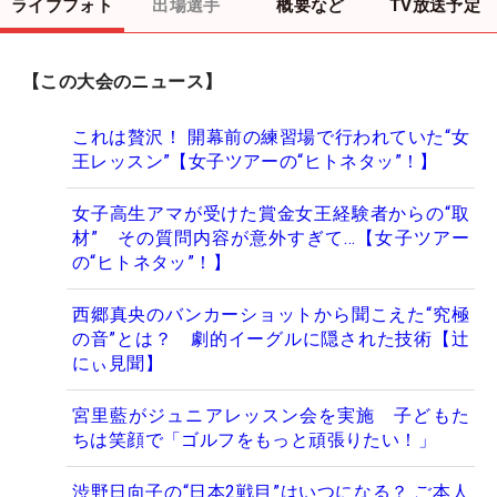
ライブフォト
出場選手
概要など
TV放送予定
【この大会のニュース】
これは贅沢！ 開幕前の練習場で行われていた“女
王レッスン”【女子ツアーの“ヒトネタッ”！】
女子高生アマが受けた賞金女王経験者からの“取
材” その質問内容が意外すぎて…【女子ツアー
の“ヒトネタッ”！】
西郷真央のバンカーショットから聞こえた“究極
の音”とは？ 劇的イーグルに隠された技術【辻
にぃ見聞】
宮里藍がジュニアレッスン会を実施 子どもた
ちは笑顔で「ゴルフをもっと頑張りたい！」
渋野日向子の“日本2戦目”はいつになる？ ご本人