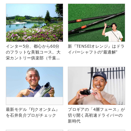
インター5分、都心から60分
新『TENSEIオレンジ』はドラ
のフラットな美観コース。大
イバーシャフトの“最適解”
栄カントリー俱楽部（千葉
県）
最新モデル『FJクオンタム』
プロギアの「4層フェース」が
を石井良介プロがチェック
切り開く高初速ドライバーの
新時代