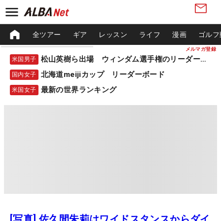
全ツアー
ギア
レッスン
ライフ
漫画
ゴルフ
メルマガ登録
松山英樹ら出場 ウィンダム選手権のリーダーボード
米国男子
北海道meijiカップ リーダーボード
国内女子
最新の世界ランキング
米国女子
[写真] 佐久間朱莉はワイドスタンスからダイ