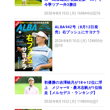
今季ツアー外3勝目
2026年8月10日 (月) 16時44分
76
ALBA942号（8月12日発
売）右プッシュにサヨナラ
2026年8月10日 (月) 12時00分
10
初優勝の吉澤柚月が18→12位に浮
上 メジャーV・桑木志帆が1位独
走【メルセデス・ランキング】
2026年8月10日 (月) 11時00分
1