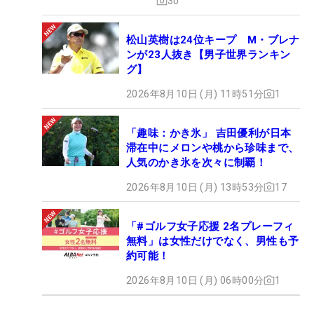
30
松山英樹は24位キープ M・ブレナ
ンが23人抜き【男子世界ランキン
グ】
2026年8月10日 (月) 11時51分
1
「趣味：かき氷」 吉田優利が日本
滞在中にメロンや桃から珍味まで、
人気のかき氷を次々に制覇！
2026年8月10日 (月) 13時53分
17
「#ゴルフ女子応援 2名プレーフィ
無料」は女性だけでなく、男性も予
約可能！
2026年8月10日 (月) 06時00分
1