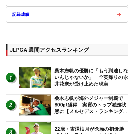
→
記録成績
JLPGA 週間アクセスランキング
桑木志帆の優勝に「もう到達しな
1
いんじゃないか」 全英帰りの永
井花奈が受け止めた現実
桑木志帆が海外メジャー制覇で
2
800pt獲得 実質のトップ独走状
態に【メルセデス・ランキング番
外編】
22歳・吉澤柚月が念願の初優勝
3