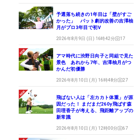
予選落ち続きの1年目は「壁がすご
かった」 パット劇的改善の吉澤柚
月がプロ3年目で初V
2026年8月9日 (日) 16時42分
17
アマ時代に渋野日向子と同組で見た
景色 あれから7年、吉澤柚月がつ
かんだ初優勝
2026年8月10日 (月) 16時48分
27
飛ばない人は「左カカト体重」が原
因だった！ まだまだ260y飛ばす森
田理香子が考える、飛距離アップの
新常識
2026年8月10日 (月) 12時00分
67