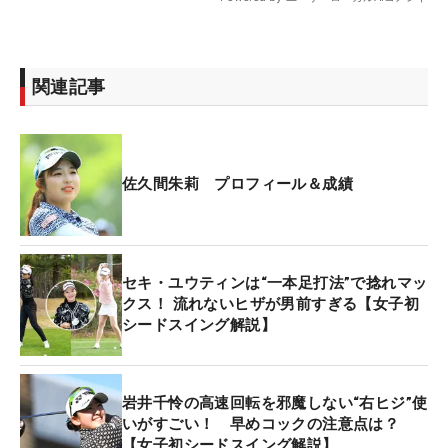
関連記事
佐久間朱莉 プロフィール＆成績
セキ・ユウティンは“一本足打法”で捻れマッ
クス！ 流れないヒザが男前すぎる【女子初
シードスイング解説】
岩井千怜の高速回転を邪魔しない“右ヒジ”使
いがすごい！ 早めコックの注意点は？
【女子初シードスイング解説】