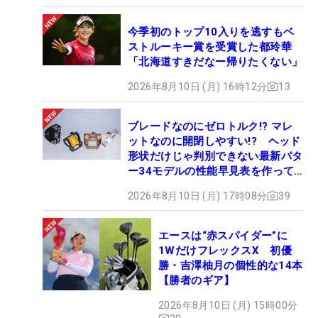
今季初のトップ10入りを逃すもベ
ストルーキー賞を受賞した都玲華
「北海道すきだなー帰りたくない」
2026年8月10日 (月) 16時12分
13
ブレードなのにゼロトルク!? マレ
ットなのに開閉しやすい!? ヘッド
形状だけじゃ判別できない最新パタ
ー34モデルの性能早見表を作って
みた #ギアカタログ2026
2026年8月10日 (月) 17時08分
39
エースは“赤スパイダー”に
1WだけフレックスX 初優
勝・吉澤柚月の個性的な14本
【勝者のギア】
2026年8月10日 (月) 15時00分