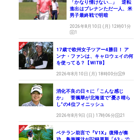
「かなり情けない…」 逆転
進出はブレナンただ一人、米
男子最終戦で明暗
2026年8月10日 (月) 12時01分
1
17歳で欧州女子ツアー4勝目！ ア
ンナ・ファンは、キャロウェイの何
を使ってる？【WITB】
2026年8月10日 (月) 18時00分
9
消化不良の日々に「こんな感じ
か」 菅楓華が北海道で“憂さ晴ら
し”の4位フィニッシュ
2026年8月9日 (日) 17時06分
21
ベテラン助言で『V1X』復帰が奏
功 鳥海颯汰が記録更新「63」で