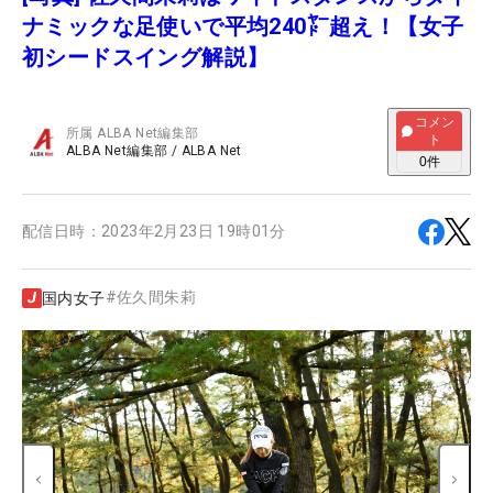
ナミックな足使いで平均240㍎超え！【女子
初シードスイング解説】
コメン
所属
ALBA Net編集部
ト
ALBA Net編集部
/
ALBA Net
0
件
配信日時：
2023年2月23日 19時01分
#
佐久間朱莉
国内女子