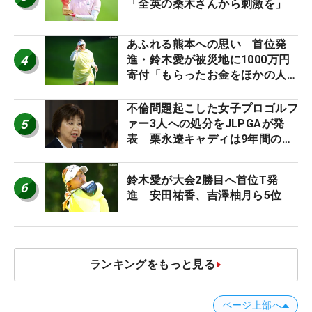
「全英の桑木さんから刺激を」
あふれる熊本への思い 首位発
4
進・鈴木愛が被災地に1000万円
寄付「もらったお金をほかの人
に」
不倫問題起こした女子プロゴルフ
5
ァー3人への処分をJLPGAが発
表 栗永遼キャディは9年間の立
ち入り禁止
鈴木愛が大会2勝目へ首位T発
6
進 安田祐香、吉澤柚月ら5位
ランキングをもっと見る
ページ上部へ