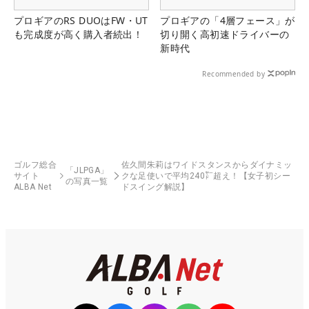
プロギアのRS DUOはFW・UT
プロギアの「4層フェース」が
も完成度が高く購入者続出！
切り開く高初速ドライバーの
新時代
Recommended by
ゴルフ総合
佐久間朱莉はワイドスタンスからダイナミッ
「JLPGA」
サイト
クな足使いで平均240㍎超え！【女子初シー
の写真一覧
ALBA Net
ドスイング解説】