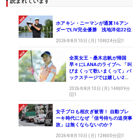
読まれています
ホアキン・ニーマンが通算16アン
ダーでLIV完全優勝 浅地洋佑22位
2026年8月10日 (月) 10時24分
1
全英女王・桑木志帆が帰国
早々にLANAのライブへ 「叫
びまくって歌いまくって」バ
ックステージでは嬉しい2シ
ョットも！
2026年8月10日 (月) 14時09分
1
女子プロも相次ぎ被害！ 自動ブレ
ーキ時代になぜ「信号待ちの追突事
故」は無くならないのか？
2026年8月10日 (月) 12時00分
1