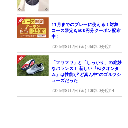
出身。05年のプロテストに一発合格すると、同年か
ら12年連続でシード権をキープし、「日本女子プロ
ゴルフ選手権」などツアー通算7勝を挙げた。現在
はツアーの第一線を退き、東宝調布スポーツパーク
11月までのプレーに使える！対象
コース限定3,500円分クーポン配布
でアマチュアにレッスンを行ったり、YouTuberとし
中！
ても活躍中。
2026年8月7日 (金) 06時00分
1
「フワフワ」と「しっかり」の絶妙
なバランス！ 新しい『FJクオンタ
ム』は性能が“ど真ん中”のゴルフシ
ューズだった
2026年8月7日 (金) 10時00分
14