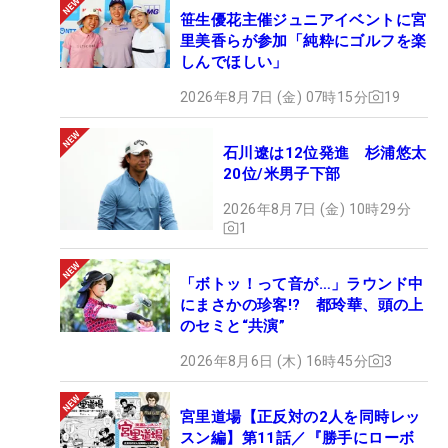
笹生優花主催ジュニアイベントに宮
里美香らが参加「純粋にゴルフを楽
しんでほしい」
2026年8月7日 (金) 07時15分
19
石川遼は12位発進 杉浦悠太
20位/米男子下部
2026年8月7日 (金) 10時29分
1
「ボトッ！って音が…」ラウンド中
にまさかの珍客!? 都玲華、頭の上
のセミと“共演”
2026年8月6日 (木) 16時45分
3
宮里道場【正反対の2人を同時レッ
スン編】第11話／『勝手にローボ