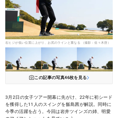
右ヒジが低い位置に上がり、お尻のラインと重なる （撮影：佐々木啓）
この記事の写真
46
枚を見る
3月2日の女子ツアー開幕に先がけ、22年に初シード
を獲得した11人のスイングを飯島茜が解説。同時に
今季の活躍を占う。今回は岩井ツインズの姉、明愛