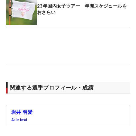
「65」の猛追をみせるも、古江彩佳の前に1打差で
23年国内女子ツアー 年間スケジュールを
敗れて初優勝はならなかった。それでも山下美夢
おさらい
有、稲見萌寧に次ぐ、パーオン率3位のアイアンシ
ョットを武器に初シード獲得。トータルドライビン
グ6位、ボールストライキング9位とショットの能力
を示す数字はいずれも高い。
そのバックスイングはオーソドックス。ヘッドが腰
の高さに上がったときのフェース面は上体の前傾と
同じ角度を指し、そこから手首のコックを使いなが
ら、ボールのやや内側をシャフトが指して上がって
関連する選手プロフィール・成績
いく。「基本はボールを指すか内側。上げ方がとて
も上手です。ヘッドが腰の高さでフェースは多少閉
じて見えるのが正解。グリップエンドをオヘソに着
岩井 明愛
けて前傾したまま回ると、こうなります。お手本通
Akie Iwai
りですね」。