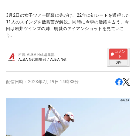
3月2日の女子ツアー開幕に先がけ、22年に初シードを獲得した
11人のスイングを飯島茜が解説。同時に今季の活躍を占う。今
回は岩井ツインズの姉、明愛のアイアンショットを見ていこ
う。
コメン
所属
ALBA Net編集部
ト
ALBA Net編集部
/
ALBA Net
0
件
配信日時：
2023年2月19日 14時33分