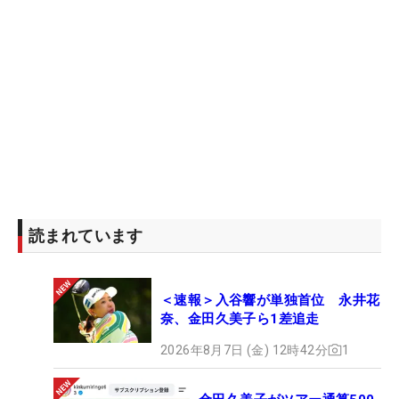
そして、飯島はトップ・オブ・スイングのお尻と右
ヒジの位置が、ショットの再現性の高さを表してい
ると話す。「お尻と右ヒジの位置が同じラインに来
て、低いところから戻してこられるから再現性が高
い。筋力がないとここには収まりづらい。だから、
女性は右ヒジの位置が高くなる傾向にあります。動
画を撮ったときには、それが1つのチェックポイン
トになります」。
読まれています
トップで右ヒジの位置が低く収まることで、お尻の
ラインと重なる。バックスイングのクラブの通り道
と、ダウンスイングのクラブの通り道がほぼ同じ軌
＜速報＞入谷響が単独首位 永井花
道を描くので、再現性が高くなるというわけだ。
奈、金田久美子ら1差追走
2026年8月7日 (金) 12時42分
1