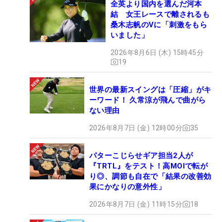
全英より国内を選んだ河本
結 女王レースで離されるも
桑木志帆のVに「刺激をもら
いました」
2026年8月6日 (木) 15時45分
19
世界の最新スイングは「圧縮」がキ
ーワード！ 久常涼が飛んで曲がら
ない理由
2026年8月7日 (金) 12時00分
35
パターこじらせギア担当2人が
『TRTL』をテスト！高MOIで転が
り◎、調節も自在で「結果の改善効
果にかなりの意外性」
2026年8月7日 (金) 11時15分
18