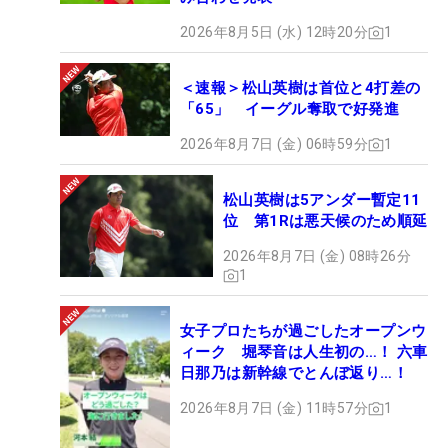
「上手い人って手元がみんな低いんですよ。明愛さ
2026年8月5日 (水) 12時20分
1
んもアドレスとインパクトの手元の高さがほとんど
変わりませんよね。しっかり足を使って回転してい
＜速報＞松山英樹は首位と4打差の
るので手元が浮かないのです」。
「65」 イーグル奪取で好発進
2026年8月7日 (金) 06時59分
1
ショットメーカーの要素を兼ね備えた明愛のスイン
グに、飯島は今年も活躍すると言い切る。「昨年の
松山英樹は5アンダー暫定11
富士通では古江さんが、最後にとんでもないバーデ
位 第1Rは悪天候のため順延
ィを獲ったから、初優勝に届かなかった。そういう
2026年8月7日 (金) 08時26分
流れもありますよね。1個勝ったらずっと活躍して
1
いきそうです」。今月23日から始まる米国女子ツア
ー「ホンダLPGAタイランド」に出場する明愛と千
女子プロたちが過ごしたオープンウ
怜の岩井姉妹のプレーに注目したい。
ィーク 堀琴音は人生初の…！ 六車
日那乃は新幹線でとんぼ返り…！
■飯島茜
2026年8月7日 (金) 11時57分
1
いいじま・あかね 1983年7月11日生まれ。千葉県