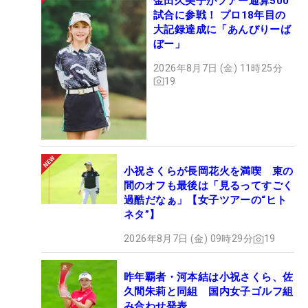
金田久美子がツアー通算500
試合に参戦！ プロ18年目の
大記録達成に「あんびりーば
ぼー」
2026年8月7日 (金) 11時25分
19
上体に力みがなく、体の回転で打っているので、インパクトで手元が浮
かずにアドレスと同じ高さに戻ってくる （撮影：佐々木啓）
小祝さくらが長岡花火を満喫 束の
間のオフも最後は「見るってすごく
ダウンスイングを見ていくと、注文通りにグリップ
過酷だなぁ」【女子ツアーの“ヒト
エンドがボールを指して下りてくる。「手を使って
ネタ”】
いないということです。力んで上体が強い人はここ
2026年8月7日 (金) 09時29分
19
から入ってこない。上体の力が抜けているからクラ
ブはついてきているだけ」。しっかり体の回転で打
昨年覇者・河本結は小祝さくら、佐
つことで、クラブを下ろしていくスペースが生ま
久間朱莉と同組 国内女子ゴルフ組
れ、インパクトで手元が低い位置に下りてくる。
み合わせ発表