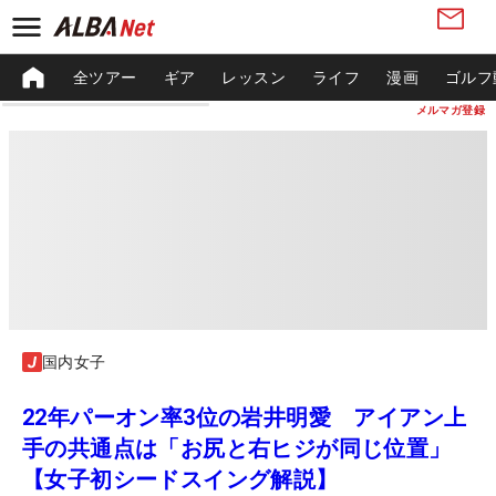
全ツアー
ギア
レッスン
ライフ
漫画
ゴルフ
メルマガ登録
国内女子
22年パーオン率3位の岩井明愛 アイアン上
手の共通点は「お尻と右ヒジが同じ位置」
【女子初シードスイング解説】