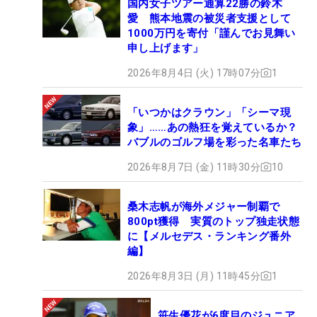
国内女子ツアー通算22勝の鈴木
愛 熊本地震の被災者支援として
1000万円を寄付「謹んでお見舞い
申し上げます」
2026年8月4日 (火) 17時07分
1
「いつかはクラウン」「シーマ現
象」……あの熱狂を覚えているか？
バブルのゴルフ場を彩った名車たち
2026年8月7日 (金) 11時30分
10
桑木志帆が海外メジャー制覇で
800pt獲得 実質のトップ独走状態
に【メルセデス・ランキング番外
編】
2026年8月3日 (月) 11時45分
1
笹生優花が6度目のジュニア