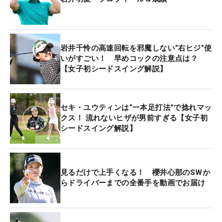
◇ ◇ ◇
岩井千怜の高速回転を邪魔しない“右ヒジ”使
岩井明愛 いわい・あきえ
いがすごい！ 早めコックの注意点は？
2002年7月5日生まれ 20歳 埼玉県出身 身長
【女子初シードスイング解説】
161センチ
メルセデス・ランキング40位 年間獲得賞金44位
（3296万1500円）
セキ・ユウティンは“一本足打法”で捻れマッ
クス！ 流れないヒザが男前すぎる【女子初
22年シーズンの主な成績（北海道meijiカップ5位タ
シードスイング解説】
イ、富士通レディース2位など）
ドライビングディスタンス6位 251.75ヤード
フェアウェイキープ率51位 67.0476％
見るだけで上手くなる！ 櫻井心那のSWか
パーオン率3位 73.8519％
らドライバーまでの全番手を動画でお届け
◇ ◇ ◇
昨年10月の「富士通レディース」では、最終日に