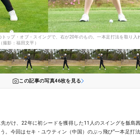
のトップ・オブ・スイングで、右が20年のもの。一本足打法を取り入
（撮影：福田文平）
この記事の写真
46
枚を見る
に先がけ、22年に初シードを獲得した11人のスイングを飯島
う。今回はセキ・ユウティン（中国）のぶっ飛び“一本足打法