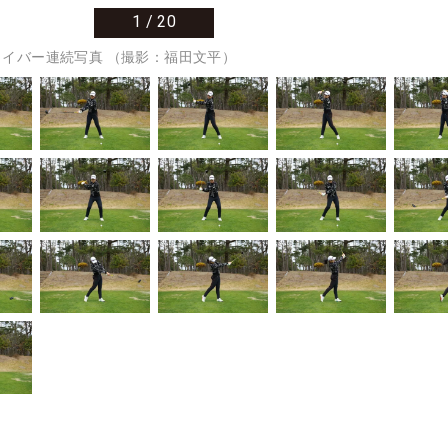
1
/
20
イバー連続写真 （撮影：福田文平）