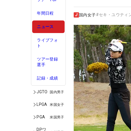
年間日程
#
セキ・ユウティ
国内女子
ニュース
ライブフォ
ト
ツアー登録
選手
記録・成績
JGTO
国内男子
LPGA
米国女子
PGA
米国男子
DPワ