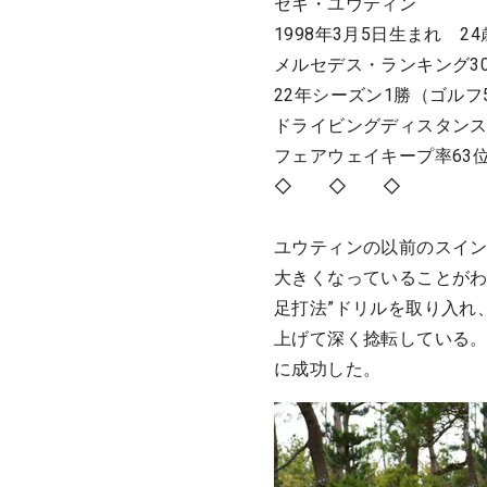
セキ・ユウティン
1998年3月5日生まれ 2
メルセデス・ランキング30
22年シーズン1勝（ゴルフ
ドライビングディスタンス14
フェアウェイキープ率63位 
◇ ◇ ◇
ユウティンの以前のスイ
大きくなっていることがわ
足打法”ドリルを取り入れ
上げて深く捻転している。
に成功した。