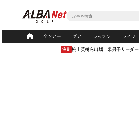
全ツアー
ギア
レッスン
ライフ
松山英樹ら出場 米男子リーダー
注目