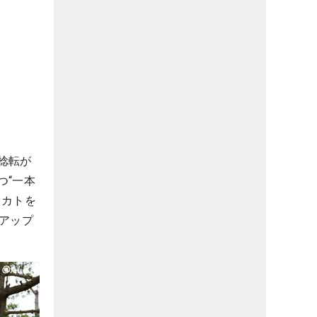
捻転が
つ“一本
カカトを
アップ