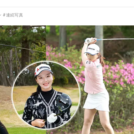
ン
#
連続写真