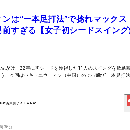
ンは“一本足打法”で捻れマックス
男前すぎる【女子初シードスイング
に先がけ、22年に初シードを獲得した11人のスイングを飯島
う。今回はセキ・ユウティン（中国）のぶっ飛び“一本足打法
 Net編集部
/
ALBA Net
4時35分