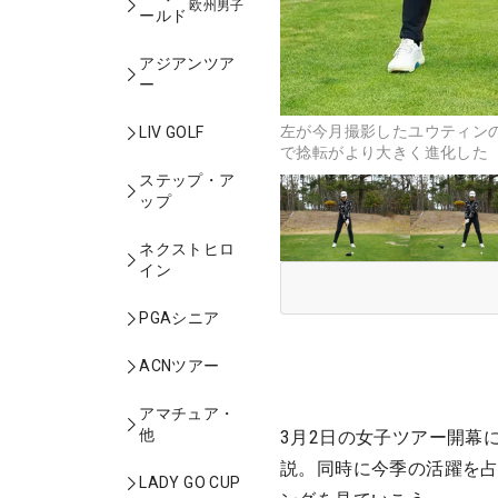
欧州男子
ールド
アジアンツア
ー
左が今月撮影したユウティン
LIV GOLF
で捻転がより大きく進化した 
ステップ・ア
ップ
ネクストヒロ
イン
PGAシニア
ACNツアー
アマチュア・
他
3月2日の女子ツアー開幕
説。同時に今季の活躍を占
LADY GO CUP