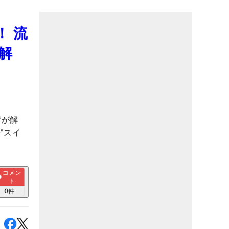
！ 流
解
茜が解
”スイ
コメン
ト
0
件