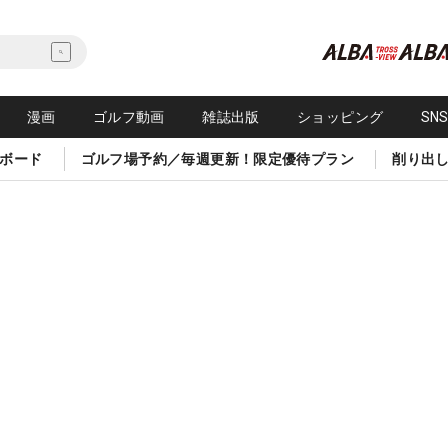
漫画
ゴルフ動画
雑誌出版
ショッピング
SN
ボード
ゴルフ場予約／毎週更新！限定優待プラン
削り出