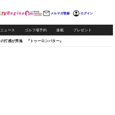
メルマガ登録
ログイン
Sニュース
ゴルフ場予約
連載
プレゼント
しの打感が秀逸 『トゥーロンパター』