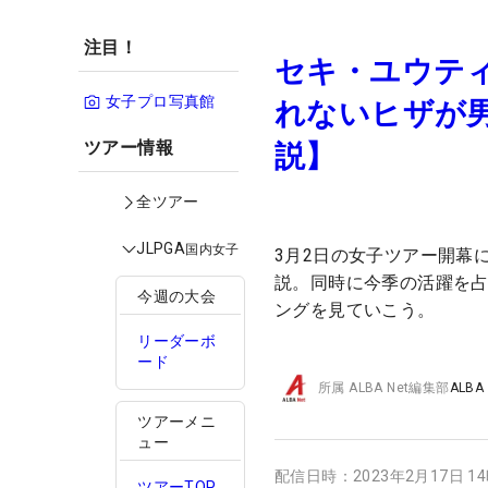
注目！
セキ・ユウティ
女子プロ写真館
れないヒザが
ツアー情報
説】
全ツアー
JLPGA
国内女子
3月2日の女子ツアー開幕
説。同時に今季の活躍を占
今週の大会
ングを見ていこう。
リーダーボ
ード
所属
ALBA Net編集部
ALBA
ツアーメニ
ュー
配信日時：
2023年2月17日 1
ツアーTOP