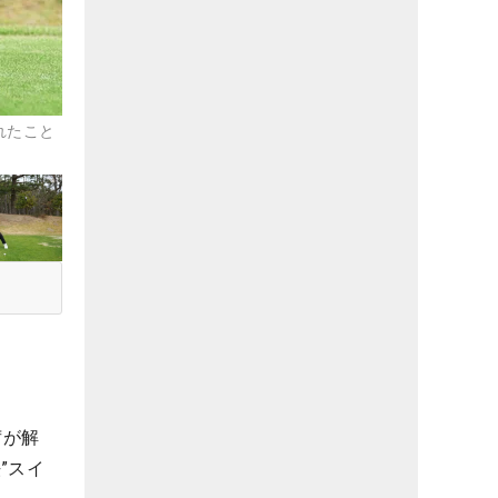
れたこと
茜が解
”スイ