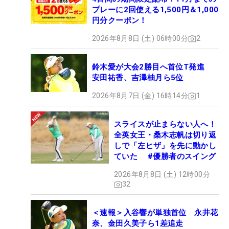
プレーに2回使える1,500円＆1,000
円分クーポン！
2026年8月8日 (土) 06時00分
2
鈴木愛が大会2勝目へ首位T発進
安田祐香、吉澤柚月ら5位
2026年8月7日 (金) 16時14分
1
スライスが止まらない人へ！
全英女王・桑木志帆は切り返
しで「左ヒザ」を先に動かし
ていた #優勝者のスイング
2026年8月8日 (土) 12時00分
32
＜速報＞入谷響が単独首位 永井花
奈、金田久美子ら1差追走