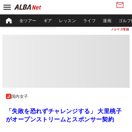
全ツアー
ギア
レッスン
ライフ
漫画
ゴルフ
メルマガ登録
国内女子
「失敗を恐れずチャレンジする」 大里桃子
がオープンストリームとスポンサー契約