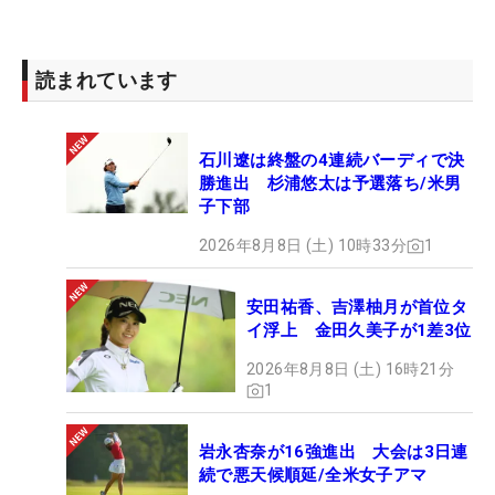
読まれています
石川遼は終盤の4連続バーディで決
勝進出 杉浦悠太は予選落ち/米男
子下部
2026年8月8日 (土) 10時33分
1
安田祐香、吉澤柚月が首位タ
イ浮上 金田久美子が1差3位
2026年8月8日 (土) 16時21分
1
岩永杏奈が16強進出 大会は3日連
続で悪天候順延/全米女子アマ