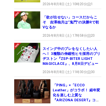
2026年8月8日 (土) 10時20分
1
「欲が出せない」コースだからこ
そ 吉澤柚月は“鬼門”の決勝Rで初
Vなるか
2026年8月8日 (土) 17時58分
20
スイング中のブレをなくしたい人
へ！ 3種類の伸縮性ヒモ採用のブリ
ヂストン『ZSP-BITER LIGHT
MAGICLACE』、8月8日デビュー
2026年8月8日 (土) 11時30分
30
「PING」×「ECCO
Leather」がコラボ！ 経年変
化を楽しむ上質な
『ARIZONA DESERT』コレ
クション、9月15日限定デビ