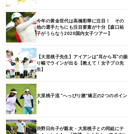
ング38位に入りシードを死守した。今季さらなる活
躍が期待される選手の一人である。
今年の黄金世代は高橋彩華に注目！ その
他の選手たちにも注目要素が十分【森口祐
今回の契約に関して「この度、オープンストリーム
子がうらなう2020国内女子ツアー】
様とスポンサー契約をさせて頂くことになり、とて
もうれしく思っています」と喜びを語った大里。
「オープンストリームさんとともに失敗を恐れずチ
【大里桃子先生】アイアンは“耳から耳”の振
ャレンジする姿勢で1年間を戦い、応援していただ
り幅でラインが出る【教えて！女子プロ先
生】
いている全ての方に恩返しができるよう頑張りたい
と思います！」とさらなる活躍を誓った。
大里桃子流 “へっぴり腰”矯正の2つのポイン
ト
渋野日向子が親友・大里桃子との同組にテ