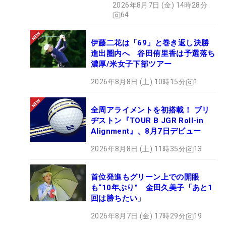
2026年8月7日 (金) 14時28分
ュー
64
伊藤二花は「69」と巻き返し決勝
進出圏内へ 谷田侑里香は予選落ち
濃厚/米女子下部ツアー
2026年8月8日 (土) 10時15分
1
全周アライメントを初搭載！ ブリ
ヂストン『TOUR B JGR Roll-in
Alignment』、8月7日デビュー
2026年8月8日 (土) 11時35分
13
首位発進もグリーン上での開眼
も“10年ぶり” 金田久美子「あと1
回は勝ちたい」
2026年8月7日 (金) 17時29分
19