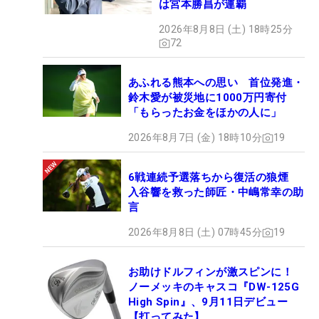
は宮本勝昌が連覇
2026年8月8日 (土) 18時25分
72
あふれる熊本への思い 首位発進・
鈴木愛が被災地に1000万円寄付
「もらったお金をほかの人に」
2026年8月7日 (金) 18時10分
19
6戦連続予選落ちから復活の狼煙
入谷響を救った師匠・中嶋常幸の助
言
2026年8月8日 (土) 07時45分
19
お助けドルフィンが激スピンに！
ノーメッキのキャスコ『DW-125G
High Spin』、9月11日デビュー
【打ってみた】