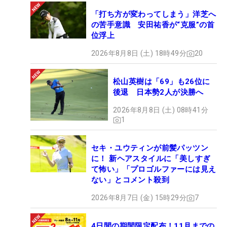
「打ち方が変わってしまう」洋芝へ
の苦手意識 安田祐香が“克服”の首
位浮上
2026年8月8日 (土) 18時49分
20
松山英樹は「69」も26位に
後退 日本勢2人が決勝へ
2026年8月8日 (土) 08時41分
1
セキ・ユウティンが前髪パッツン
に！ 新ヘアスタイルに「美しすぎ
て怖い」「プロゴルファーには見え
ない」とコメント殺到
2026年8月7日 (金) 15時29分
7
4日間の期間限定配布！11月までの