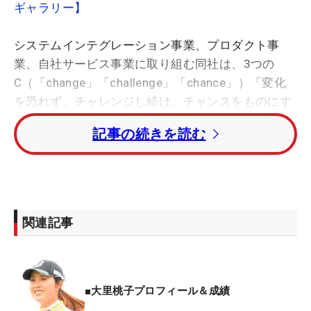
ギャラリー】
システムインテグレーション事業、プロダクト事
業、自社サービス事業に取り組む同社は、3つの
C（「change」「challenge」「chance」）「変化
を恐れず、チャレンジし続け、チャンスをものにす
る」を大切にしており、この当社が考える3つのC
記事の続きを読む
と、大きな夢に向かってひたむきに努力し、チャレ
ンジする大里の姿勢が合致したため、スポンサー契
約に至ったと説明した。今後は同社のワッペンをつ
けたウェアを着用、キャディバックを使用して戦っ
ていく。
関連記事
大里は勝みなみ、渋野日向子と同級生のいわゆる黄
金世代で、18年の「CAT Ladies」でツアー初優勝。
以後、パッティングの不調に苦しんだが、19年も
■大里桃子プロフィール＆成績
「日本女子オープン」で2位に入るなど賞金ランキ