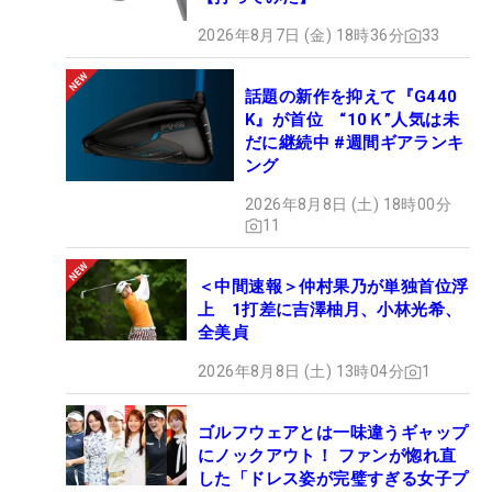
2026年8月7日 (金) 18時36分
33
話題の新作を抑えて『G440
K』が首位 “10Ｋ”人気は未
だに継続中 #週間ギアランキ
ング
2026年8月8日 (土) 18時00分
11
＜中間速報＞仲村果乃が単独首位浮
上 1打差に吉澤柚月、小林光希、
全美貞
2026年8月8日 (土) 13時04分
1
ゴルフウェアとは一味違うギャップ
にノックアウト！ ファンが惚れ直
した「ドレス姿が完璧すぎる女子プ