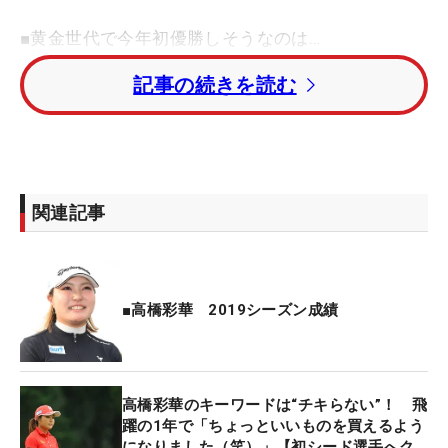
■黄金世代で今年初優勝しそうなのは…
記事の続きを読む
−去年は39試合中12試合で優勝。年々勢いを増す黄
金世代ですが、今年はどう見ますか？
黄金世代でもまだ勝てていない選手がいるので、ま
ずはそこですよね。今年、この子が勝つだろうなと
思うのは高橋彩華さん。昨シーズン、後半は特に安
関連記事
定感がありました。
−その安定感はどこから生まれたのでしょうか
昨年の春先にコーチを変えました。それにより技術
■高橋彩華 2019シーズン成績
的なアドバイスが実戦で役立ち、迷いもなくなり前
向きなプレーができるようになったことだと思いま
す。これからはコーチとのマッチングがもっとクロ
高橋彩華のキーワードは“チキらない”！ 飛
ーズアップされるのかなと感じました。以前は『強
躍の1年で「ちょっといいものを買えるよう
い選手が強い人を育てる』ということが多かった。
になりました（笑）」【初シード選手へク