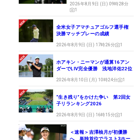
2026年8月9日 (日) 09時28分
1
全米女子アマチュアゴルフ選手権
決勝マッチプレーの成績
2026年8月9日 (日) 17時26分
1
ホアキン・ニーマンが通算16アン
ダーでLIV完全優勝 浅地洋佑22位
2026年8月10日 (月) 10時24分
1
“生き残り”をかけた争い 第2回女
子リランキング2026
2026年8月9日 (日) 16時15分
1
＜速報＞吉澤柚月が初優勝
へ 単独首位でラスト3ホー