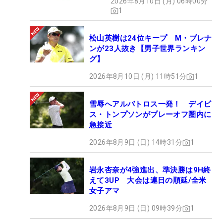
2026年8月10日 (月) 06時00分
1
松山英樹は24位キープ M・ブレナ
ンが23人抜き【男子世界ランキン
グ】
2026年8月10日 (月) 11時51分
1
雪辱へアルバトロス一発！ デイビ
ス・トンプソンがプレーオフ圏内に
急接近
2026年8月9日 (日) 14時31分
1
岩永杏奈が4強進出、準決勝は9H終
えて3UP 大会は連日の順延/全米
女子アマ
2026年8月9日 (日) 09時39分
1