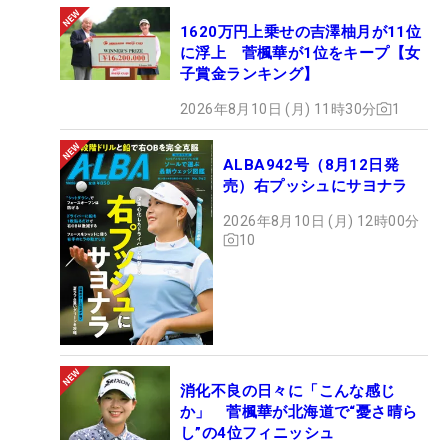
1620万円上乗せの吉澤柚月が11位
に浮上 菅楓華が1位をキープ【女
子賞金ランキング】
2026年8月10日 (月) 11時30分
1
ALBA942号（8月12日発
売）右プッシュにサヨナラ
2026年8月10日 (月) 12時00分
10
消化不良の日々に「こんな感じ
か」 菅楓華が北海道で“憂さ晴ら
し”の4位フィニッシュ