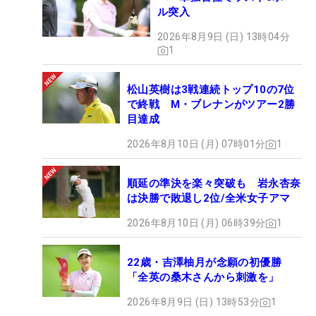
ル突入
2026年8月9日 (日) 13時04分
1
松山英樹は3戦連続トップ10の7位
で終戦 M・ブレナンがツアー2勝
目達成
2026年8月10日 (月) 07時01分
1
順延の準決を楽々突破も 岩永杏奈
は決勝で敗退し2位/全米女子アマ
2026年8月10日 (月) 06時39分
1
22歳・吉澤柚月が念願の初優勝
「全英の桑木さんから刺激を」
2026年8月9日 (日) 13時53分
1