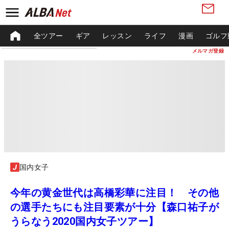
全ツアー
ギア
レッスン
ライフ
漫画
ゴルフ
メルマガ登録
国内女子
今年の黄金世代は高橋彩華に注目！ その他
の選手たちにも注目要素が十分【森口祐子が
うらなう2020国内女子ツアー】