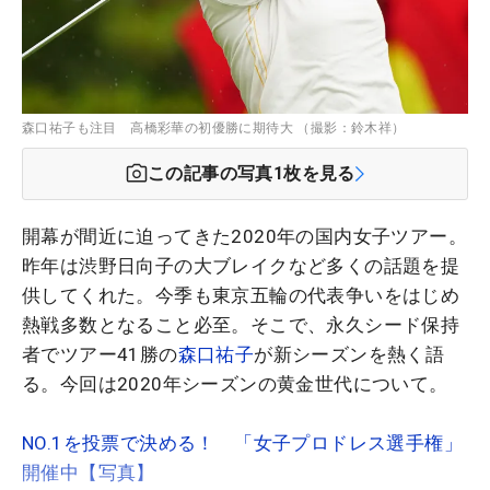
森口祐子も注目 高橋彩華の初優勝に期待大 （撮影：鈴木祥）
この記事の写真
1
枚を見る
開幕が間近に迫ってきた2020年の国内女子ツアー。
昨年は渋野日向子の大ブレイクなど多くの話題を提
供してくれた。今季も東京五輪の代表争いをはじめ
熱戦多数となること必至。そこで、永久シード保持
者でツアー41勝の
森口祐子
が新シーズンを熱く語
る。今回は2020年シーズンの黄金世代について。
NO.1を投票で決める！ 「女子プロドレス選手権」
開催中【写真】