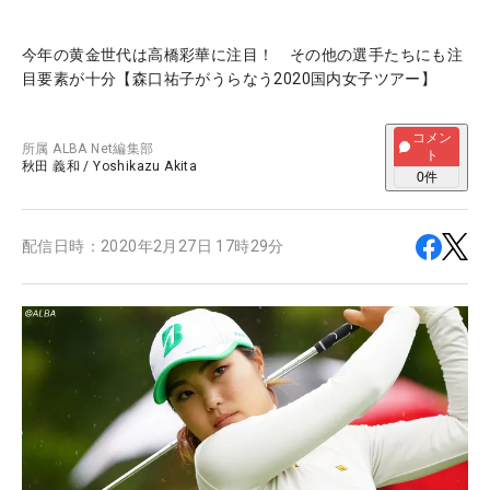
今年の黄金世代は高橋彩華に注目！ その他の選手たちにも注
目要素が十分【森口祐子がうらなう2020国内女子ツアー】
コメン
所属
ALBA Net編集部
ト
秋田 義和
/
Yoshikazu Akita
0
件
配信日時：
2020年2月27日 17時29分