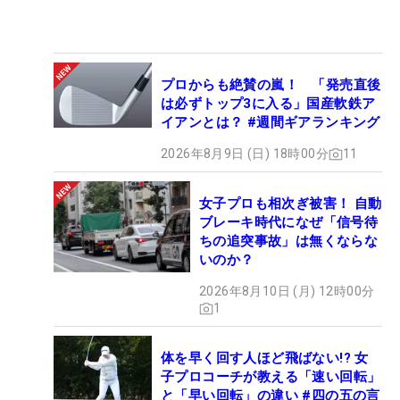
プロからも絶賛の嵐！ 「発売直後
は必ずトップ3に入る」国産軟鉄ア
イアンとは？ #週間ギアランキング
2026年8月9日 (日) 18時00分
11
女子プロも相次ぎ被害！ 自動
ブレーキ時代になぜ「信号待
ちの追突事故」は無くならな
いのか？
2026年8月10日 (月) 12時00分
1
体を早く回す人ほど飛ばない!? 女
子プロコーチが教える「速い回転」
と「早い回転」の違い #四の五の言