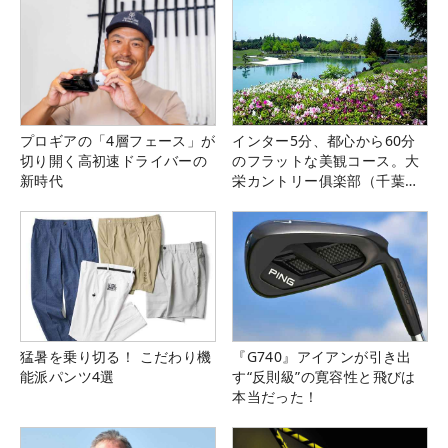
プロギアの「4層フェース」が
インター5分、都心から60分
切り開く高初速ドライバーの
のフラットな美観コース。大
新時代
栄カントリー俱楽部（千葉
県）
猛暑を乗り切る！ こだわり機
『G740』アイアンが引き出
能派パンツ4選
す“反則級”の寛容性と飛びは
本当だった！