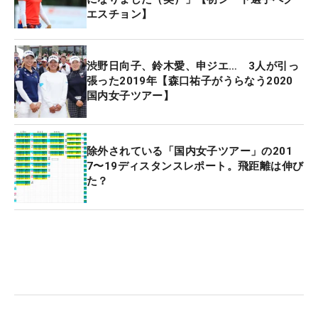
エスチョン】
もちろん、今でもそういう構図もありますが、クラ
ブの進化とともに変化してきている。どんどんコー
チングの重要性みたいなものも感じますよね。
渋野日向子、鈴木愛、申ジエ… 3人が引っ
張った2019年【森口祐子がうらなう2020
−確かに女子ツアーはここ数年で明らかにコーチが
国内女子ツアー】
増えました
例えば飛距離を求めて『ヘッドスピードを上げる』
にも、実戦で戦ってきた人間の指導よりも数値化し
除外されている「国内女子ツアー」の201
7〜19ディスタンスレポート。飛距離は伸び
て科学的に教えていくほうが今の選手には理解しや
た？
すい。渋野日向子さんは青木翔さんと出会い、スイ
ングを変えて成果が現れた。科学的な分析と身体的
な特徴を生かし、数値化と感性の融合に覚醒を見た
感じでした。