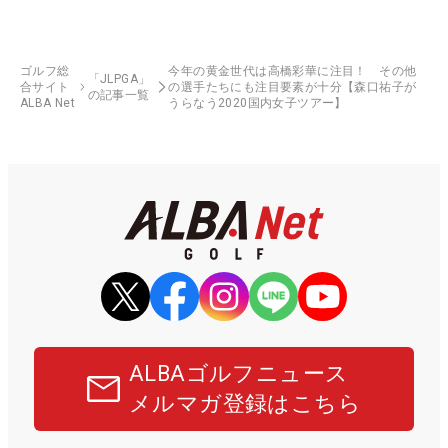
ゴルフ総
今年の黄金世代は高橋彩華に注目！ その他
「JLPGA」
合サイト
の選手たちにも注目要素が十分【森口祐子が
の記事一覧
ALBA Net
うらなう2020国内女子ツアー】
ALBAゴルフニュース
メルマガ登録はこちら