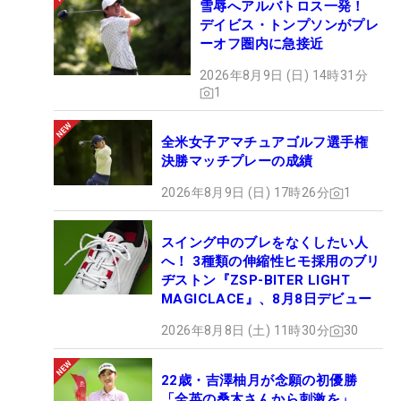
雪辱へアルバトロス一発！
デイビス・トンプソンがプレ
ーオフ圏内に急接近
2026年8月9日 (日) 14時31分
1
全米女子アマチュアゴルフ選手権
決勝マッチプレーの成績
2026年8月9日 (日) 17時26分
1
スイング中のブレをなくしたい人
へ！ 3種類の伸縮性ヒモ採用のブリ
ヂストン『ZSP-BITER LIGHT
MAGICLACE』、8月8日デビュー
2026年8月8日 (土) 11時30分
30
22歳・吉澤柚月が念願の初優勝
「全英の桑木さんから刺激を」