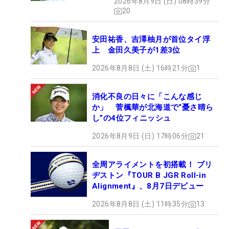
2026年8月9日 (日) 08時39分
20
安田祐香、吉澤柚月が首位タイ浮
上 金田久美子が1差3位
2026年8月8日 (土) 16時21分
1
消化不良の日々に「こんな感じ
か」 菅楓華が北海道で“憂さ晴ら
し”の4位フィニッシュ
2026年8月9日 (日) 17時06分
21
全周アライメントを初搭載！ ブリ
ヂストン『TOUR B JGR Roll-in
Alignment』、8月7日デビュー
2026年8月8日 (土) 11時35分
13