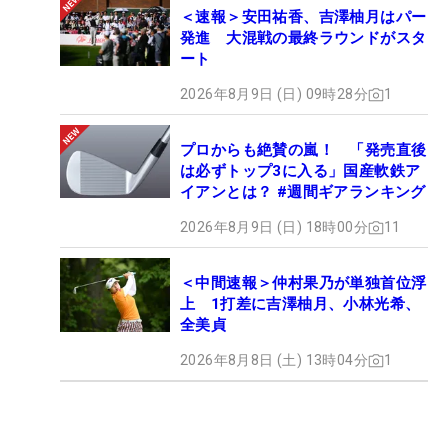
＜速報＞安田祐香、吉澤柚月はパー
発進 大混戦の最終ラウンドがスタ
ート
2026年8月9日 (日) 09時28分
1
プロからも絶賛の嵐！ 「発売直後
は必ずトップ3に入る」国産軟鉄ア
イアンとは？ #週間ギアランキング
2026年8月9日 (日) 18時00分
11
＜中間速報＞仲村果乃が単独首位浮
上 1打差に吉澤柚月、小林光希、
全美貞
2026年8月8日 (土) 13時04分
1