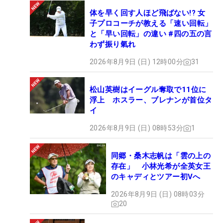
体を早く回す人ほど飛ばない!? 女
子プロコーチが教える「速い回転」
と「早い回転」の違い #四の五の言
わず振り氣れ
2026年8月9日 (日) 12時00分
31
松山英樹はイーグル奪取で11位に
浮上 ホスラー、ブレナンが首位タ
イ
2026年8月9日 (日) 08時53分
1
同郷・桑木志帆は「雲の上の
存在」 小林光希が全英女王
のキャディとツアー初Vへ
2026年8月9日 (日) 08時03分
20