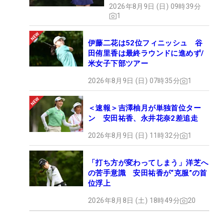
2026年8月9日 (日) 09時39分
1
伊藤二花は52位フィニッシュ 谷
田侑里香は最終ラウンドに進めず/
米女子下部ツアー
2026年8月9日 (日) 07時35分
1
＜速報＞吉澤柚月が単独首位ター
ン 安田祐香、永井花奈2差追走
2026年8月9日 (日) 11時32分
1
「打ち方が変わってしまう」洋芝へ
の苦手意識 安田祐香が“克服”の首
位浮上
2026年8月8日 (土) 18時49分
20