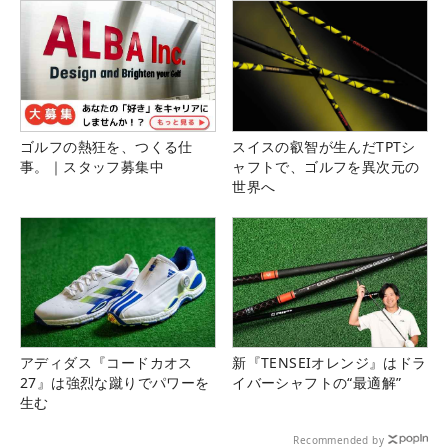
ゴルフの熱狂を、つくる仕
スイスの叡智が生んだTPTシ
事。｜スタッフ募集中
ャフトで、ゴルフを異次元の
世界へ
アディダス『コードカオス
新『TENSEIオレンジ』はドラ
27』は強烈な蹴りでパワーを
イバーシャフトの“最適解”
生む
Recommended by