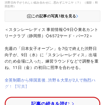
渋野日向子がうれしい組み合わせに…思わずニヤニヤ（？） （撮影：和
田彭郎）
この記事の写真
1
枚を見る
＜スタンレーレディス 事前情報◇9日◇東名カント
リークラブ（静岡県）◇6572ヤード・パー72＞
先週の「日本女子オープン」を7位で終えた渋野日
向子が、9日（水）に「スタンレーレディス」出場
のため会場に入った。練習ラウンドなどで調整を重
ね、11日（金）の初日に照準を合わせる。
全英制覇から帰国直後…渋野＆大里が2人で熱烈ハ
グ！【写真】
丘陵コースの東名カントリークラブの感触を確かめ
記事の続きを読む