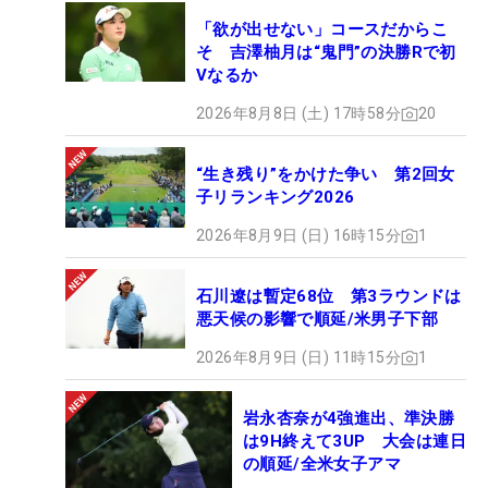
「欲が出せない」コースだからこ
そ 吉澤柚月は“鬼門”の決勝Rで初
Vなるか
2026年8月8日 (土) 17時58分
20
“生き残り”をかけた争い 第2回女
子リランキング2026
2026年8月9日 (日) 16時15分
1
石川遼は暫定68位 第3ラウンドは
悪天候の影響で順延/米男子下部
2026年8月9日 (日) 11時15分
1
岩永杏奈が4強進出、準決勝
は9H終えて3UP 大会は連日
の順延/全米女子アマ