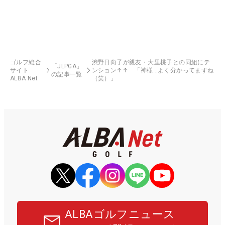
ゴルフ総合
渋野日向子が親友・大里桃子との同組にテ
「JLPGA」
サイト
ンション↑↑ 「神様…よく分かってますね
の記事一覧
ALBA Net
（笑）」
ALBAゴルフニュース