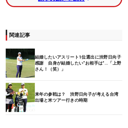
た渋野は、まずアップダウンについて「嫌いではな
いかもしれない（笑）」と問題なしを強調。月曜日
にはトレーニングもしっかりと積み、コンディショ
ンを維持して静岡に入った。
関連記事
そんななか“うれしいニュース”が飛び込んだ。9日に
発表された初日組み合わせで、大親友の大里桃子
と、
イ・ボミ
（韓国）との同組が決定した。これを
結婚したいアスリート1位選出に渋野日向子
聞いた渋野は、「ウソ！？ やったー！」と大喜び。
感謝 自身が結婚したい“お相手は”…「上野
さん！（笑）」
「神様ありがとう！ よく分かってますね（笑）。ボ
ミさんも初めてだし、うれしい。楽しく回ります」
と、一気に開幕が楽しみになった。
来年の参戦は？ 渋野日向子が考える台湾
出場と米ツアー行きの時期
そして、テンション高めで臨めそうな大会は、“ルー
キー賞金女王”を目指す渋野にとって、大事な戦いに
もなりそうだ。現在賞金ランク2位につける渋野だ
が、今週は1位を走る申ジエ（韓国）が左足首痛の