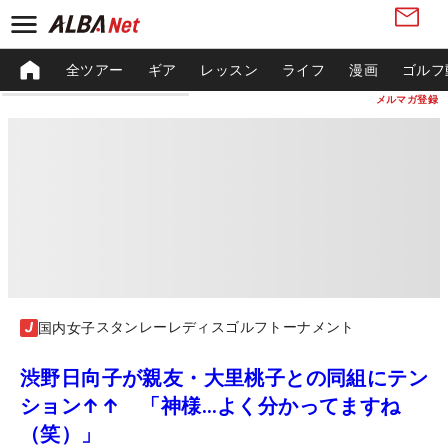
全ツアー
ギア
レッスン
ライフ
漫画
ゴルフ
メルマガ登録
スタンレーレディスゴルフトーナメント
国内女子
渋野日向子が親友・大里桃子との同組にテン
ション↑↑ 「神様…よく分かってますね
（笑）」