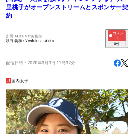
里桃子がオープンストリームとスポンサー契
約
コメン
所属
ALBA Net編集部
ト
秋田 義和
/
Yoshikazu Akita
0
件
配信日時：
2020年3月3日 11時32分
国内女子