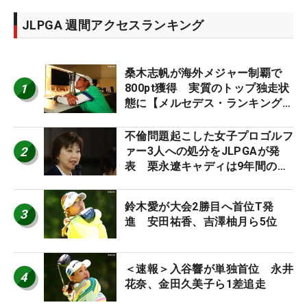
JLPGA 週間アクセスランキング
桑木志帆が海外メジャー制覇で
1
800pt獲得 実質のトップ独走状
態に【メルセデス・ランキング番
外編】
不倫問題起こした女子プロゴルフ
2
ァー3人への処分をJLPGAが発
表 栗永遼キャディは9年間の立
ち入り禁止
鈴木愛が大会2勝目へ首位T発
3
進 安田祐香、吉澤柚月ら5位
＜速報＞入谷響が単独首位 永井
4
花奈、金田久美子ら1差追走