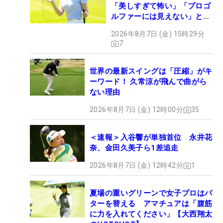
「美しすぎて怖い」「プロゴ
ルファーには見えない」とコ
メント殺到
2026年8月7日 (金) 15時29分
7
世界の最新スイングは「圧縮」がキ
ーワード！ 久常涼が飛んで曲がら
ない理由
2026年8月7日 (金) 12時00分
35
＜速報＞入谷響が単独首位 永井花
奈、金田久美子ら1差追走
2026年8月7日 (金) 12時42分
1
夏場の重いグリーンで女子プロはパ
ターを替える アマチュアは「腹筋
に力を入れてください」【大西翔太