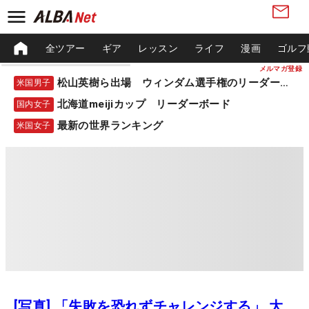
全ツアー
ギア
レッスン
ライフ
漫画
ゴルフ
メルマガ登録
松山英樹ら出場 ウィンダム選手権のリーダーボード
米国男子
北海道meijiカップ リーダーボード
国内女子
最新の世界ランキング
米国女子
[写真] 「失敗を恐れずチャレンジする」 大