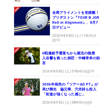
全周アライメントを初搭載！
ブリヂストン『TOUR B JGR
Roll-in Alignment』、8月7
日デビュー
2026年8月8日 (土) 11時35分
13
6戦連続予選落ちから復活の狼煙
入谷響を救った師匠・中嶋常幸の助
言
2026年8月8日 (土) 07時45分
19
2006年発売の『ツアーAD PT』が
再び脚光 脇元華、穴井詩も投入
「初速が強くなった感じ」
2026年8月8日 (土) 08時56分
4