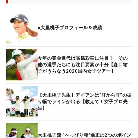
■大里桃子プロフィール＆成績
今年の黄金世代は高橋彩華に注目！ その
他の選手たちにも注目要素が十分【森口祐
子がうらなう2020国内女子ツアー】
【大里桃子先生】アイアンは“耳から耳”の振
り幅でラインが出る【教えて！女子プロ先
生】
大里桃子流 “へっぴり腰”矯正の2つのポイン