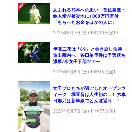
あふれる熊本への思い 首位発進・
鈴木愛が被災地に1000万円寄付
「もらったお金をほかの人に」
2026年8月7日 (金) 18時10分
19
伊藤二花は「69」と巻き返し決勝
進出圏内へ 谷田侑里香は予選落ち
濃厚/米女子下部ツアー
2026年8月8日 (土) 10時15分
1
女子プロたちが過ごしたオープンウ
ィーク 堀琴音は人生初の…！ 六車
日那乃は新幹線でとんぼ返り…！
2026年8月7日 (金) 11時57分
1