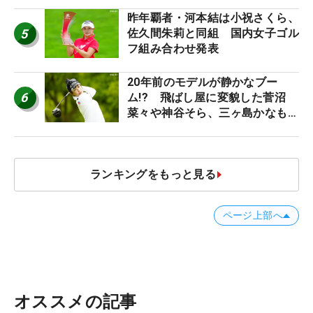
昨年覇者・河本結は小祝さくら、
5
佐久間朱莉と同組 国内女子ゴル
フ組み合わせ発表
20年前のモデルが静かなブー
6
ム!? 飛ばし屋に変貌した菅沼
菜々や神谷そら、三ヶ島かなも使
う“名器”が人気な理由【ツアープ
ロたちの“飛ばしギア”】
ランキングをもっと見る
ページ上部へ
オススメの記事