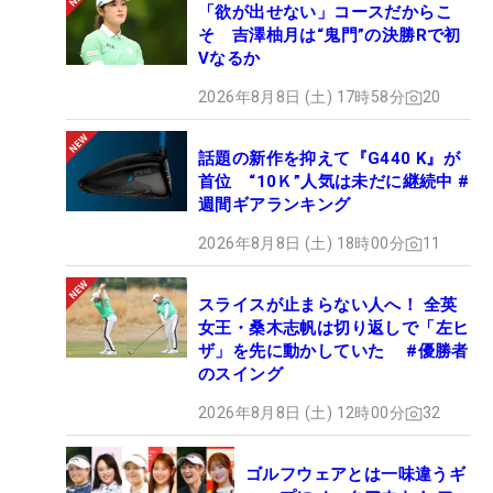
「欲が出せない」コースだからこ
そ 吉澤柚月は“鬼門”の決勝Rで初
Vなるか
2026年8月8日 (土) 17時58分
20
話題の新作を抑えて『G440 K』が
首位 “10Ｋ”人気は未だに継続中 #
週間ギアランキング
2026年8月8日 (土) 18時00分
11
スライスが止まらない人へ！ 全英
女王・桑木志帆は切り返しで「左ヒ
ザ」を先に動かしていた #優勝者
のスイング
2026年8月8日 (土) 12時00分
32
ゴルフウェアとは一味違うギ