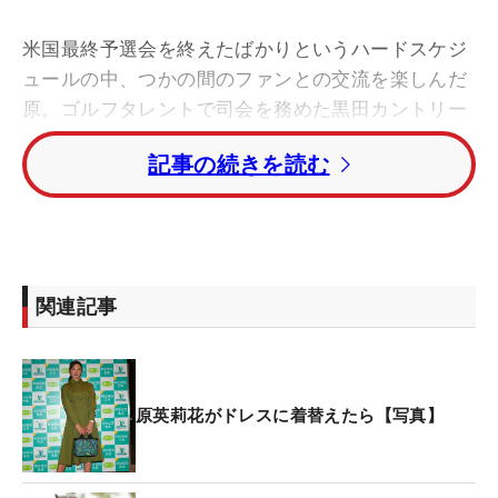
米国最終予選会を終えたばかりというハードスケジ
ュールの中、つかの間のファンとの交流を楽しんだ
原。ゴルフタレントで司会を務めた黒田カントリー
クラブとの軽快なやり取りで、今シーズンの振り返
記事の続きを読む
り、さらに同社のウェアについて語り尽くした。
イベント終盤では、来季の抱負をファンへ報告し
た。お題は『漢字一文字』だったが、原が選んだの
はまさかのアルファベットの『E』。会場がどよめ
関連記事
く中、「『Early and Late』（明けても暮れても）。
寝ても覚めてもゴルフに明け暮れたい。
『Energetic』（エネルギッシュ）。いろいろなこと
がある中で精力的にやっていきたい。『Enjoy』
原英莉花がドレスに着替えたら【写真】
（エンジョイ）。何事も楽しんで一年間頑張りた
い」と、3つの願いを込めた頭文字だと説明し、独