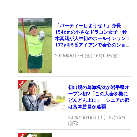
「パーティーしようぜ！」身長
154cmの小さなドラコン女子・鈴
木真緒が人生初のホールインワン！
173yを5番アイアンで会心のショッ
ト
2026年8月7日 (金) 16時00分
1
初出場の鳥海颯汰が岩手県オ
ープン初V「この大会を機に
どんどん上に」 シニアの部
は宮本勝昌が連覇
2026年8月8日 (土) 18時25分
72