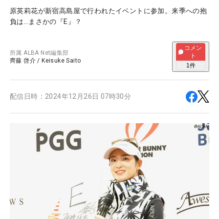
原英莉花が新宿高島屋で行われたイベントに参加。来季への抱
負は…まさかの『E』？
コメン
所属
ALBA Net編集部
ト
齊藤 啓介
/
Keisuke Saito
1
件
配信日時：
2024年12月26日 07時30分