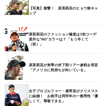
特の“英莉花節”でファンを和ませた。
【写真】衝撃！ 原英莉花のヒョウ柄キャ
23年5月には持病の椎間板ヘルニアの摘出手術を受
ップ
け、同年9月の「日本女子オープン」で復活優勝を
挙げたものの、再発を懸念して十分な練習が積め
ず、今年は優勝に届かなかった。さらに、米国女子
原英莉花のファッション極意は3色コーデ
ツアーの来季出場権獲得を懸けた最終予選会（Qシ
意外な“NG”カラーは？「もう辛くて
（笑）」
リーズ）に挑戦するも、1打及ばずに最終ラウンド
進出を逃し、出場権を獲得することはできなかっ
た。「結果を出せなくて悲しい」ともどかしいシー
ズンを送った。
原英莉花が来季の米下部ツアー参戦を明言
「アメリカに気持ちが向いている」
来シーズンは米国下部のエプソン・ツアーを主戦場
にすると明言している原。「来年は絶対に優勝を届
けたい。頑張ります」とファンの前で活躍を誓っ
女子プロゴルファー・堀琴音がクリスマス
た。
に結婚！ お相手は同学年の一般男性「優
しくて、尊敬できる」