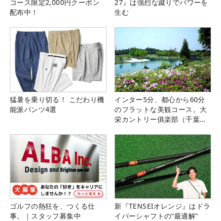
コース限定2,000円クーポン
27』は強烈な蹴りでパワーを
配布中！
生む
猛暑を乗り切る！ こだわり機
インター5分、都心から60分
能派パンツ4選
のフラットな美観コース。大
栄カントリー俱楽部（千葉
県）
ゴルフの熱狂を、つくる仕
新『TENSEIオレンジ』はドラ
事。｜スタッフ募集中
イバーシャフトの“最適解”