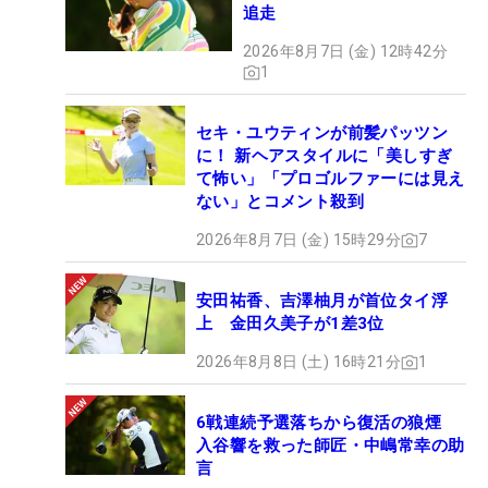
追走
2026年8月7日 (金) 12時42分
1
セキ・ユウティンが前髪パッツン
に！ 新ヘアスタイルに「美しすぎ
て怖い」「プロゴルファーには見え
ない」とコメント殺到
2026年8月7日 (金) 15時29分
7
安田祐香、吉澤柚月が首位タイ浮
上 金田久美子が1差3位
2026年8月8日 (土) 16時21分
1
6戦連続予選落ちから復活の狼煙
入谷響を救った師匠・中嶋常幸の助
言