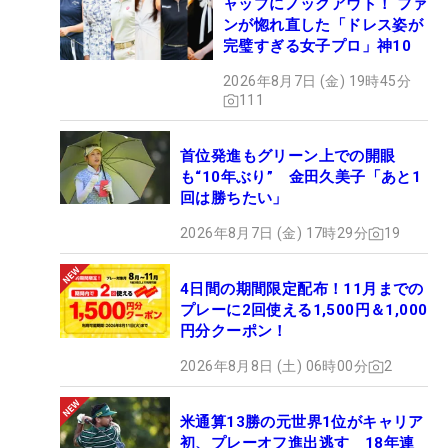
ャップにノックアウト！ ファ
ンが惚れ直した「ドレス姿が
完璧すぎる女子プロ」神10
2026年8月7日 (金) 19時45分
111
首位発進もグリーン上での開眼
も“10年ぶり” 金田久美子「あと1
回は勝ちたい」
2026年8月7日 (金) 17時29分
19
4日間の期間限定配布！11月までの
プレーに2回使える1,500円＆1,000
円分クーポン！
2026年8月8日 (土) 06時00分
2
米通算13勝の元世界1位がキャリア
初、プレーオフ進出逃す 18年連