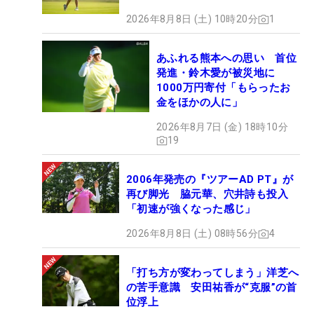
2026年8月8日 (土) 10時20分
1
あふれる熊本への思い 首位
発進・鈴木愛が被災地に
1000万円寄付「もらったお
金をほかの人に」
2026年8月7日 (金) 18時10分
19
2006年発売の『ツアーAD PT』が
再び脚光 脇元華、穴井詩も投入
「初速が強くなった感じ」
2026年8月8日 (土) 08時56分
4
「打ち方が変わってしまう」洋芝へ
の苦手意識 安田祐香が“克服”の首
位浮上