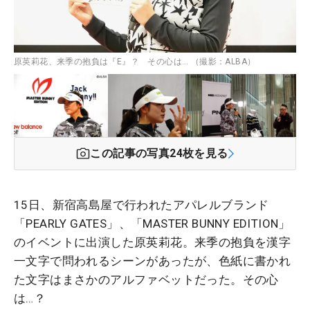
原英莉花、来季の抱負は『E』？ その心は… （撮影：ALBA）
この記事の写真
24
枚を見る
15日、新宿高島屋で行われたアパレルブランド
「PEARLY GATES」、「MASTER BUNNY EDITION」
のイベントに出演した原英莉花。来季の抱負を漢字
一文字で問われるシーンがあったが、色紙に書かれ
た文字はまさかのアルファベットだった。その心
は…？