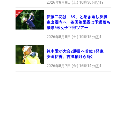
2026年8月8日 (土) 10時30分
19
伊藤二花は「69」と巻き返し決勝
進出圏内へ 谷田侑里香は予選落ち
濃厚/米女子下部ツアー
2026年8月8日 (土) 10時15分
1
鈴木愛が大会2勝目へ首位T発進
安田祐香、吉澤柚月ら5位
2026年8月7日 (金) 16時14分
1