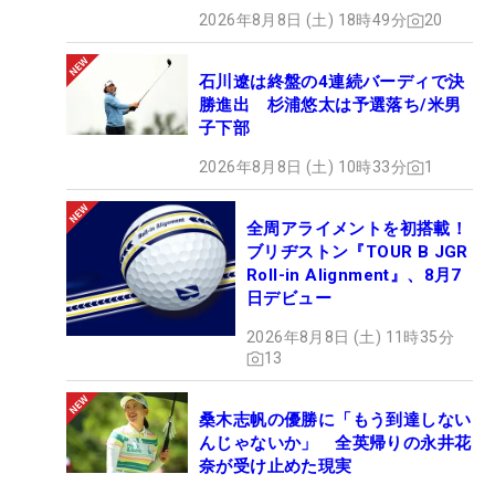
2026年8月8日 (土) 18時49分
20
石川遼は終盤の4連続バーディで決
勝進出 杉浦悠太は予選落ち/米男
子下部
2026年8月8日 (土) 10時33分
1
全周アライメントを初搭載！
ブリヂストン『TOUR B JGR
Roll-in Alignment』、8月7
日デビュー
2026年8月8日 (土) 11時35分
13
桑木志帆の優勝に「もう到達しない
んじゃないか」 全英帰りの永井花
奈が受け止めた現実