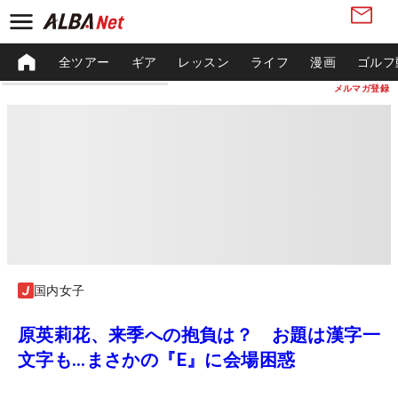
全ツアー
ギア
レッスン
ライフ
漫画
ゴルフ
メルマガ登録
国内女子
原英莉花、来季への抱負は？ お題は漢字一
文字も…まさかの『E』に会場困惑