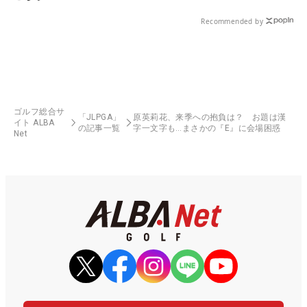
Recommended by
ゴルフ総合サ
「JLPGA」
原英莉花、来季への抱負は？ お題は漢
イト ALBA
の記事一覧
字一文字も…まさかの『E』に会場困惑
Net