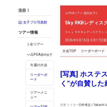
注目！
JLPGAツアー
国内女子
Sky RKBレディ
女子プロ写真館
ツアー情報
Ｓｋｙ ＲＫＢレディスクラシ
2026年5月15日-5月17日
賞
全ツアー
大会TOP
リーダーボード
JLPGA
国内女子
今週の大会
[写真] ホス
リーダーボ
ード
く”が自賛した
ツアーメニ
ュー
所属
ライター
臼杵孝志
/
Takashi 
ツアーTOP