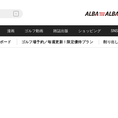
漫画
ゴルフ動画
雑誌出版
ショッピング
SN
ボード
ゴルフ場予約／毎週更新！限定優待プラン
削り出