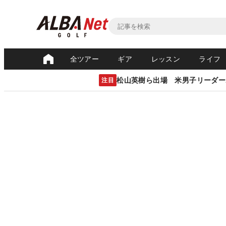
全ツアー
ギア
レッスン
ライフ
松山英樹ら出場 米男子リーダー
注目