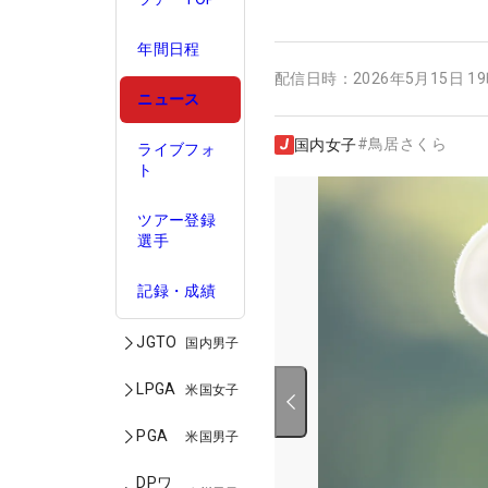
年間日程
配信日時：
2026年5月15日 1
ニュース
#
鳥居さくら
国内女子
ライブフォ
ト
ツアー登録
選手
記録・成績
JGTO
国内男子
LPGA
米国女子
PGA
米国男子
DPワ