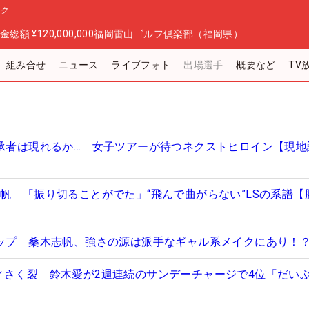
ック
金総額
¥120,000,000
福岡雷山ゴルフ倶楽部（福岡県）
組み合せ
ニュース
ライブフォト
出場選手
概要など
TV
継承者は現れるか… 女子ツアーが待つネクストヒロイン【現地
志帆 「振り切ることがでた」“飛んで曲がらない”LSの系譜【
アップ 桑木志帆、強さの源は派手なギャル系メイクにあり！
ィさく裂 鈴木愛が2週連続のサンデーチャージで4位「だい