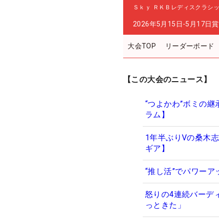
Ｓｋｙ ＲＫＢレディスクラシ
2026年5月15日-5月17日
賞
大会TOP
リーダーボード
【この大会のニュース】
“つよかわ”ボミの
ラム】
1年半ぶりVの桑木
ギア】
“推し活”でパワー
怒りの4連続バーデ
っときた」