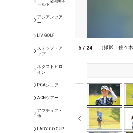
欧州男子
ールド
アジアンツア
ー
LIV GOLF
5
/
24
（撮影：佐々
ステップ・ア
ップ
ネクストヒロ
イン
PGAシニア
ACNツアー
アマチュア・
他
LADY GO CUP