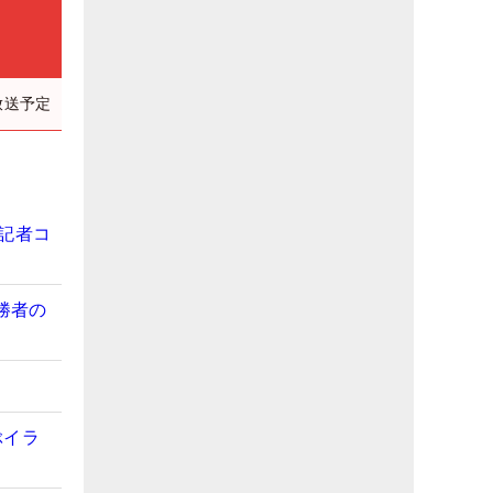
放送予定
記者コ
勝者の
？
ぶイラ