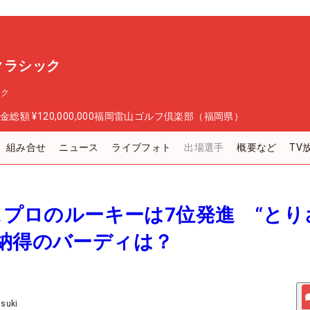
スクラシック
ック
金総額
¥120,000,000
福岡雷山ゴルフ倶楽部（福岡県）
組み合せ
ニュース
ライブフォト
出場選手
概要など
TV
テスプロのルーキーは7位発進 “とり
納得のバーディは？
Usuki