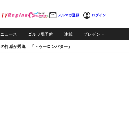
メルマガ登録
ログイン
Sニュース
ゴルフ場予約
連載
プレゼント
しの打感が秀逸 『トゥーロンパター』