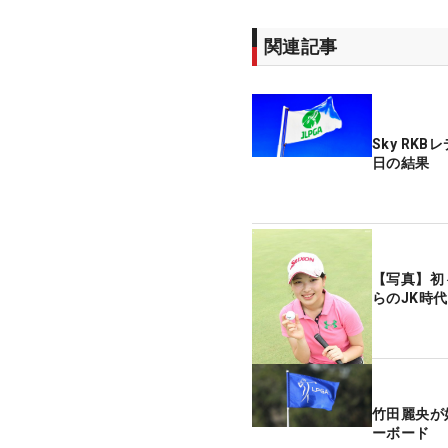
関連記事
Sky RK
日の結果
【写真】初
らのJK時代
竹田麗央が
ーボード