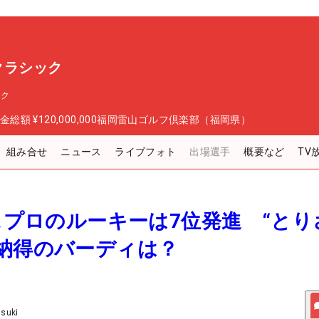
スクラシック
ック
金総額
¥120,000,000
福岡雷山ゴルフ倶楽部（福岡県）
組み合せ
ニュース
ライブフォト
出場選手
概要など
TV
テスプロのルーキーは7位発進 “とり
納得のバーディは？
Usuki