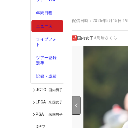
年間日程
配信日時：
2026年5月15日 1
ニュース
#
鳥居さくら
国内女子
ライブフォ
ト
ツアー登録
選手
記録・成績
JGTO
国内男子
LPGA
米国女子
PGA
米国男子
DPワ