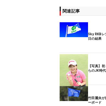
関連記事
Sky RK
日の結果
【写真】初
らのJK時代
竹田麗央が
ーボード