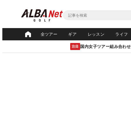
全ツアー
ギア
レッスン
ライフ
国内女子ツアー組み合わせ
注目