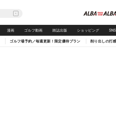
漫画
ゴルフ動画
雑誌出版
ショッピング
SN
ゴルフ場予約／毎週更新！限定優待プラン
削り出しの打