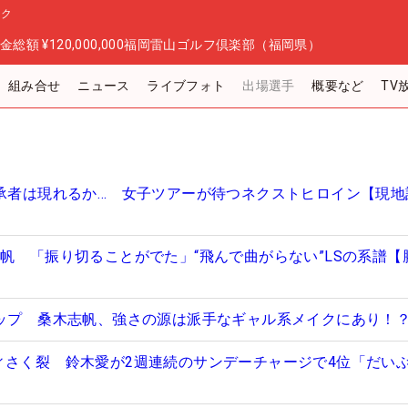
ック
金総額
¥120,000,000
福岡雷山ゴルフ倶楽部（福岡県）
組み合せ
ニュース
ライブフォト
出場選手
概要など
TV
継承者は現れるか… 女子ツアーが待つネクストヒロイン【現地
志帆 「振り切ることがでた」“飛んで曲がらない”LSの系譜【
アップ 桑木志帆、強さの源は派手なギャル系メイクにあり！
ィさく裂 鈴木愛が2週連続のサンデーチャージで4位「だい