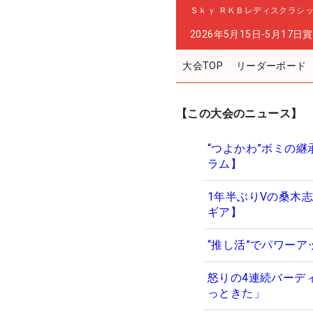
Ｓｋｙ ＲＫＢレディスクラシ
2026年5月15日-5月17日
賞
大会TOP
リーダーボード
【この大会のニュース】
“つよかわ”ボミの
ラム】
1年半ぶりVの桑木
ギア】
“推し活”でパワー
怒りの4連続バーデ
っときた」