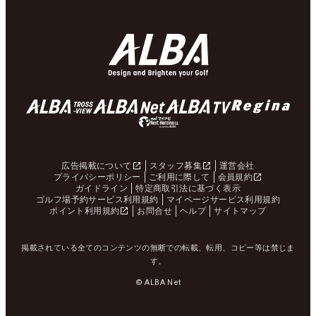
広告掲載について
スタッフ募集
運営会社
プライバシーポリシー
ご利用に際して
会員規約
ガイドライン
特定商取引法に基づく表示
ゴルフ場予約サービス利用規約
マイページサービス利用規約
ポイント利用規約
お問合せ
ヘルプ
サイトマップ
掲載されている全てのコンテンツの無断での転載、転用、コピー等は禁じま
す。
© ALBA Net