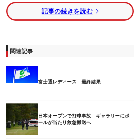
ダミンカップ」以来となるツアー通算2勝目を挙げ
記事の続きを読む
た。
2位タイには高橋彩華、神谷そら、桑木志帆の3人が
続いた。トータル7アンダー・5位に穴井詩。渡邉彩
香はスコアを2つ落とし、トータル6アンダーの6位
関連記事
タイに後退した。
同じく6位タイには、今季初のトップ10入りとなっ
た稲見萌寧、菅楓華、荒木優奈らが並んだ。先週、
富士通レディース 最終結果
今季2勝目を挙げた河本結はトータル1アンダー・33
位タイだった。
米ツアーに参戦する古江彩佳はトータル4アンダ
日本オープンで打球事故 ギャラリーにボ
ー・19位タイ。初日に首位発進を決めた渋野日向子
ールが当たり救急搬送へ
は、2日目以降オーバーパーのラウンドが続き、ト
ータルイーブンパー・40位タイで競技を終えた。