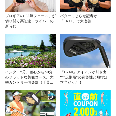
プロギアの「4層フェース」が
パターこじらせ記者が
切り開く高初速ドライバーの
「TRTL」で大改善
新時代
インター5分、都心から60分
『G740』アイアンが引き出
のフラットな美観コース。大
す“反則級”の寛容性と飛びは
栄カントリー俱楽部（千葉
本当だった！
県）