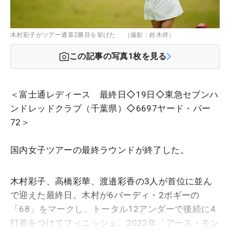
木村彩子がツアー通算2勝目を挙げた （撮影：鈴木祥）
この記事の写真
1
枚を見る
＜富士通レディース 最終日◇19日◇東急セブンハ
ンドレッドクラブ（千葉県）◇6697ヤード・パー
72＞
国内女子ツアーの最終ラウンドが終了した。
木村彩子、高橋彩華、渡邉彩香の3人が首位に並ん
で迎えた最終日。木村が6バーディ・2ボギーの
「68」をマークし、トータル12アンダーで後続に4
打差をつけてフィニッシュ。2022年「アース・モン