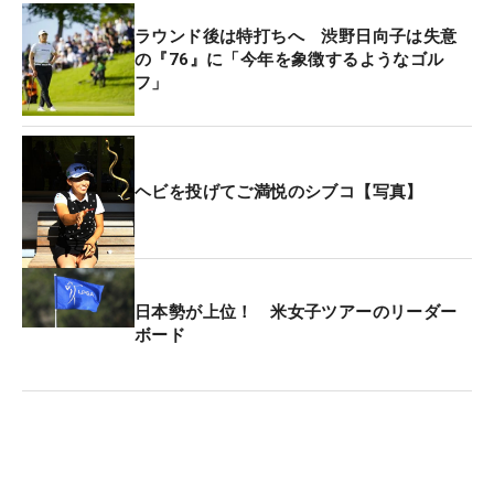
ラウンド後は特打ちへ 渋野日向子は失意
の『76』に「今年を象徴するようなゴル
フ」
ヘビを投げてご満悦のシブコ【写真】
日本勢が上位！ 米女子ツアーのリーダー
ボード