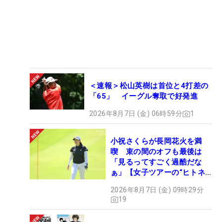
＜速報＞松山英樹は首位と4打差の
「65」 イーグル奪取で好発進
2026年8月7日 (金) 06時59分
1
小祝さくらが長岡花火を満
喫 束の間のオフも最後は
「見るってすごく過酷だな
ぁ」【女子ツアーの“ヒトネ
タ”】
2026年8月7日 (金) 09時29分
19