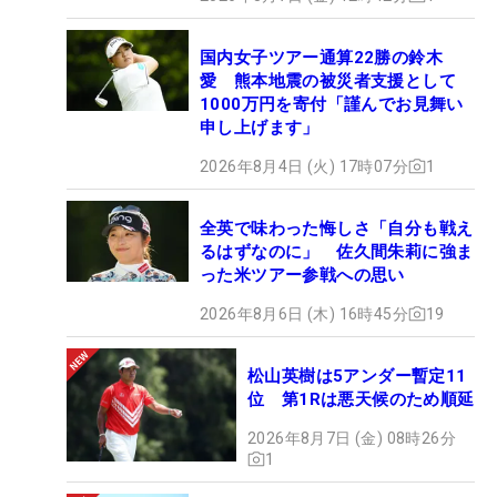
国内女子ツアー通算22勝の鈴木
愛 熊本地震の被災者支援として
1000万円を寄付「謹んでお見舞い
申し上げます」
2026年8月4日 (火) 17時07分
1
全英で味わった悔しさ「自分も戦え
るはずなのに」 佐久間朱莉に強ま
った米ツアー参戦への思い
2026年8月6日 (木) 16時45分
19
松山英樹は5アンダー暫定11
位 第1Rは悪天候のため順延
2026年8月7日 (金) 08時26分
1