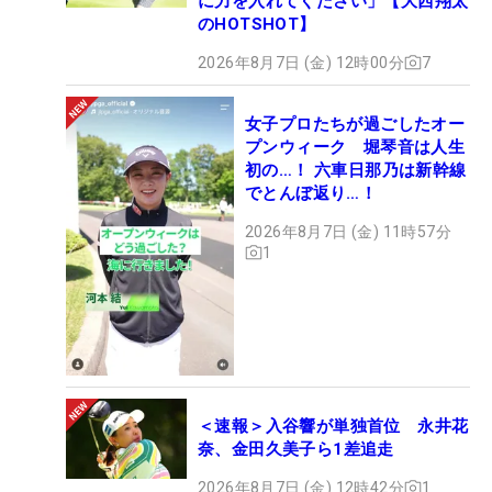
に力を入れてください」【大西翔太
のHOTSHOT】
2026年8月7日 (金) 12時00分
7
女子プロたちが過ごしたオー
プンウィーク 堀琴音は人生
初の…！ 六車日那乃は新幹線
でとんぼ返り…！
2026年8月7日 (金) 11時57分
1
＜速報＞入谷響が単独首位 永井花
奈、金田久美子ら1差追走
2026年8月7日 (金) 12時42分
1