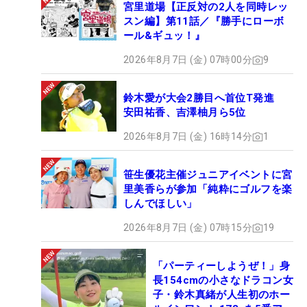
宮里道場【正反対の2人を同時レッ
スン編】第11話／『勝手にローボ
ール&ギュッ！』
2026年8月7日 (金) 07時00分
9
鈴木愛が大会2勝目へ首位T発進
安田祐香、吉澤柚月ら5位
2026年8月7日 (金) 16時14分
1
笹生優花主催ジュニアイベントに宮
里美香らが参加「純粋にゴルフを楽
しんでほしい」
2026年8月7日 (金) 07時15分
19
「パーティーしようぜ！」身
長154cmの小さなドラコン女
子・鈴木真緒が人生初のホー