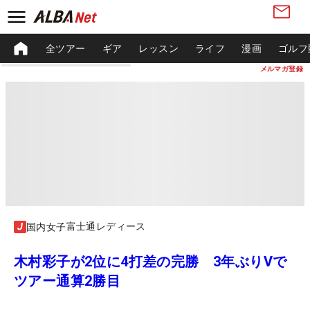
全ツアー
ギア
レッスン
ライフ
漫画
ゴルフ
メルマガ登録
富士通レディース
国内女子
木村彩子が2位に4打差の完勝 3年ぶりVで
ツアー通算2勝目