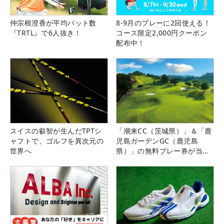
仲宗根澄香が平均パット数
8-9月のプレーに2回使える！
『TRTL』で6人抜き！
コース限定2,000円クーポン
配布中！
スイスの叡智が生んだTPTシ
「潮来CC（茨城県）」＆「鹿
ャフトで、ゴルフを異次元の
児島ガーデンGC（鹿児島
世界へ
県）」の無料プレー券が当た
る！！