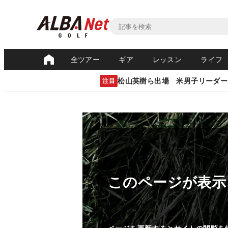
全ツアー
ギア
レッスン
ライフ
松山英樹ら出場 米男子リーダー
注目
このページが表示