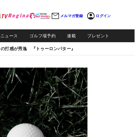
メルマガ登録
ログイン
Sニュース
ゴルフ場予約
連載
プレゼント
しの打感が秀逸 『トゥーロンパター』