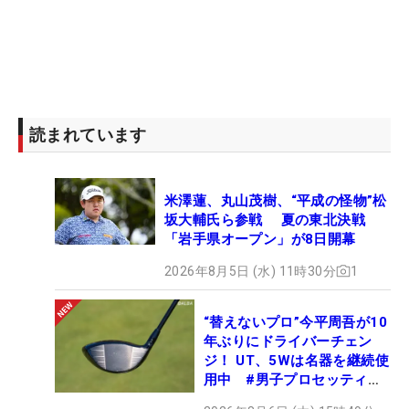
■定義「動いた」
止まっている球が元の箇所を離れて他の箇所に止ま
り、それが肉眼によって見ることができる（誰かが
実際にそれを見ていたかどうかにかかわらず）場
合。
このことは球が元の所を離れ、上下、水平、どの方
読まれています
向に動いたかにかかわらず適用する。
球が揺れている（または振動している）だけで、元
米澤蓮、丸山茂樹、“平成の怪物”松
の所に留まっている場合、または戻っている場合、
坂大輔氏ら参戦 夏の東北決戦
その球は動いたことにはならない。
「岩手県オープン」が8日開幕
2026年8月5日 (水) 11時30分
1
■規則20.2c ビデオの証拠を使用する場合に適用す
る「肉眼」基準
“替えないプロ”今平周吾が10
委員会が裁定を行うときに事実問題を決定する場
年ぶりにドライバーチェン
合、ビデオの証拠の使用は「肉眼」基準によって制
ジ！ UT、5Wは名器を継続使
限される
用中 #男子プロセッティン
グ
・ビデオに映る事実が肉眼で合理的に見ることがで