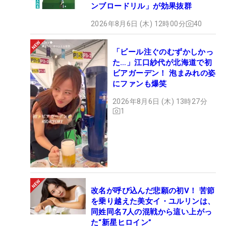
ンブロードリル」が効果抜群
2026年8月6日 (木) 12時00分
40
「ビール注ぐのむずかしかっ
た…」江口紗代が北海道で初
ビアガーデン！ 泡まみれの姿
にファンも爆笑
2026年8月6日 (木) 13時27分
1
改名が呼び込んだ悲願の初V！ 苦節
を乗り越えた美女イ・ユルリンは、
同姓同名7人の混戦から這い上がっ
た“新星ヒロイン”