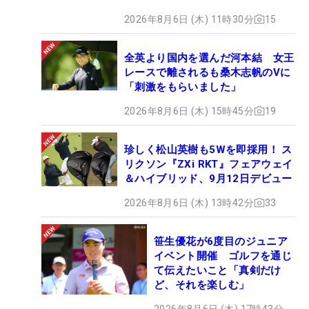
2026年8月6日 (木) 11時30分
15
全英より国内を選んだ河本結 女王
レースで離されるも桑木志帆のVに
「刺激をもらいました」
2026年8月6日 (木) 15時45分
19
珍しく松山英樹も5Wを即採用！ ス
リクソン『ZXi RKT』フェアウェイ
＆ハイブリッド、9月12日デビュー
2026年8月6日 (木) 13時42分
33
笹生優花が6度目のジュニア
イベント開催 ゴルフを通じ
て伝えたいこと「真剣だけ
ど、それを楽しむ」
2026年8月6日 (木) 17時43分