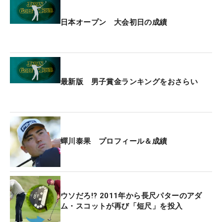
第1ラウンドが中断後に蝉川から13番の3打目のボー
ルを確認して欲しいと申告があり、第1ラウンドの
日本オープン 大会初日の成績
再開前の今朝、ルールズディレクターと蝉川がビデ
オ検証をし、球が動いたかどうかの事実について確
認したところ、球は定義「動く」に該当しているこ
とを確認した。
最新版 男子賞金ランキングをおさらい
そのうえ、規則20.2cに規定するビデオの証拠を使
用する場合に適用する「肉眼」基準が適用となるか
について検証した結果、肉眼で合理的に見ることが
できる事実であり、このビデオによる証拠の使用は
蟬川泰果 プロフィール＆成績
制限されないことを確認した。
上記2件の事実関係と適用規則について蟬川は理解
をしており、13番ホールのスコアに2罰打を科すと
ウソだろ!? 2011年から長尺パターのアダ
ム・スコットが再び「短尺」を投入
自ら申告した。