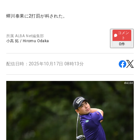
蟬川泰果に2打罰が科された。
コメン
所属
ALBA Net編集部
ト
小高 拓
/
Hiromu Odaka
0
件
配信日時：
2025年10月17日 08時13分