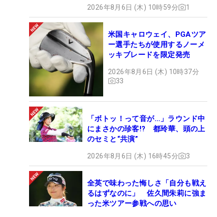
2026年8月6日 (木) 10時59分
1
米国キャロウェイ、PGAツア
ー選手たちが使用するノーメ
ッキブレードを限定発売
2026年8月6日 (木) 10時37分
33
「ボトッ！って音が…」ラウンド中
にまさかの珍客!? 都玲華、頭の上
のセミと“共演”
2026年8月6日 (木) 16時45分
3
全英で味わった悔しさ「自分も戦え
るはずなのに」 佐久間朱莉に強ま
った米ツアー参戦への思い