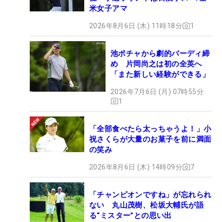
米女子アマ
2026年8月6日 (木) 11時18分
1
池ポチャから劇的バーディ締
め 片岡尚之は初の全英へ
「また新しい経験ができる」
2026年7月6日 (月) 07時55分
1
「全部食べたら太っちゃうよ！」小
祝さくらが大量のお菓子を前に満面
の笑み
2026年8月6日 (木) 14時09分
7
「チャンピオンですね」が忘れられ
ない 丸山茂樹、松坂大輔氏が語
る“ミスター”との思い出