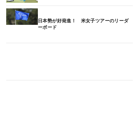
第1ラウンドをプレー中のためスコアカード提出後
の紛議に関わる規則の問題は生じない。
日本勢が好発進！ 米女子ツアーのリーダ
ーボード
2罰打の内容としては、プレーヤーは自分のインプ
レーの球を動かした場合、1罰打を加え、その球を
元の箇所にリプレースしなければならない（規則
9.4）。リプレースせずにプレーした場合、誤所から
のプレーとなり、このケースにおいては重大な違反
がないので、 合計で2罰打を受ける。
球を動かしたことに対する規則9.4の1罰打と、誤所
からのプレーの2罰打は重課されず、2罰打だけを受
ける（規則1.3c(4)例外）。
関連規則は以下の通りとなる。