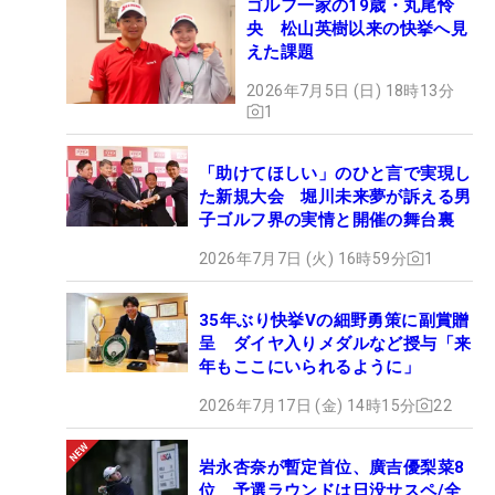
ゴルフ一家の19歳・丸尾怜
央 松山英樹以来の快挙へ見
えた課題
2026年7月5日 (日) 18時13分
1
「助けてほしい」のひと言で実現し
た新規大会 堀川未来夢が訴える男
子ゴルフ界の実情と開催の舞台裏
2026年7月7日 (火) 16時59分
1
35年ぶり快挙Vの細野勇策に副賞贈
呈 ダイヤ入りメダルなど授与「来
年もここにいられるように」
2026年7月17日 (金) 14時15分
22
岩永杏奈が暫定首位、廣吉優梨菜8
位 予選ラウンドは日没サスペ/全