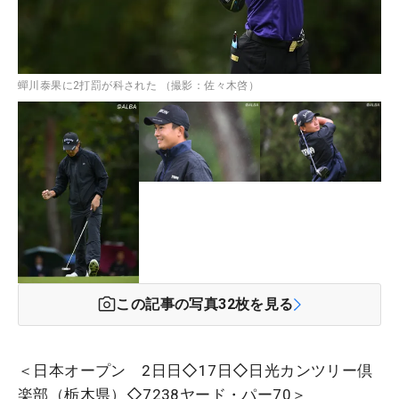
蟬川泰果に2打罰が科された （撮影：佐々木啓）
この記事の写真
32
枚を見る
＜日本オープン 2日日◇17日◇日光カンツリー倶
楽部（栃木県）◇7238ヤード・パー70＞