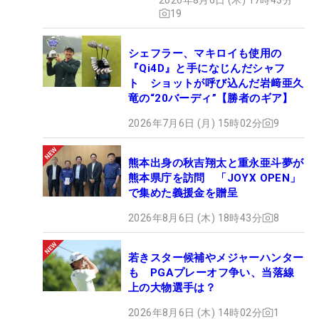
19
シェフラー、マキロイも使用の
『Qi4D』と手になじんだシャフ
ト ショットが呼び込んだ岩﨑亜久
竜の“20バーディ”【勝者のギア】
2026年7月6日 (月) 15時02分
9
熊本出身の秋吉翔太と重永亜斗夢が
熊本県庁を訪問 「JOYX OPEN」
で集めた義援金を贈呈
2026年8月6日 (木) 18時43分
8
若きスター候補やメジャーハンター
も PGAプレーオフ争い、当落線
上の大物選手は？
2026年8月6日 (木) 14時02分
1