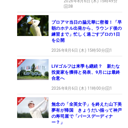
2026年8月6日 (木) 15時49分
きない場合、そのビデオの証拠が規則違反を示して
38
いたとしても採用しない。
・しかし、「肉眼」基準に基づいてビデオの証拠を
プロアマ当日の脇元華に密着！「早
採用しないときでも、プレーヤーが違反を証明する
朝のホテル出発から、ラウンド後の
練習まで」忙しく過ごすプロの1日
事実に別の方法で気づいた場合は規則違反が分かる
を公開
ことがある（例えば、肉眼で見えていなかったとし
2026年8月6日 (木) 15時50分
1
てもバンカーの砂にクラブで触れたことをプレーヤ
ーが感じた場合）。
LIVゴルフは来季も継続？ 新たな
投資家を獲得と発表、9月には最終
合意へ
2026年8月6日 (木) 11時00分
1
無念の「全英女子」を終えた山下美
夢有が帰国 きょうだい揃って神戸
の寿司屋で「バースデーディナ
ー？」