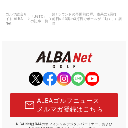
ゴルフ総合サ
第1ラウンドの再開前に蟬川泰果に2罰打
「JGTO」
イト ALBA
前日の13番の3打目でボールが「動く」に該
の記事一覧
Net
当
ALBAゴルフニュース
メルマガ登録はこちら
ALBA NetはR&Aのオフィシャルデジタルパートナー、および