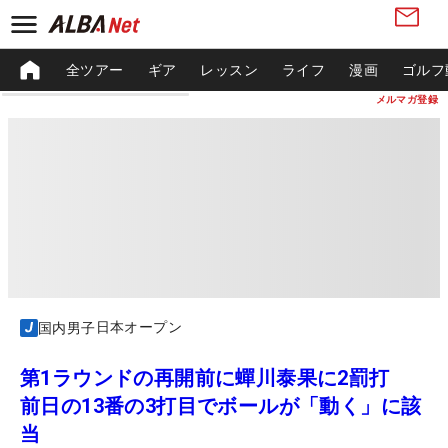
全ツアー
ギア
レッスン
ライフ
漫画
ゴルフ
メルマガ登録
日本オープン
国内男子
第1ラウンドの再開前に蟬川泰果に2罰打
前日の13番の3打目でボールが「動く」に該
当