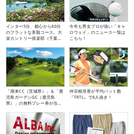
インター5分、都心から60分
今年も男女プロが強い「キャ
のフラットな美観コース。大
ロウェイ」のニュース一覧は
栄カントリー俱楽部（千葉
こちら！
県）
「潮来CC（茨城県）」＆「鹿
仲宗根澄香が平均パット数
児島ガーデンGC（鹿児島
『TRTL』で6人抜き！
県）」の無料プレー券が当た
る！！