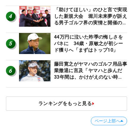
「助けてほしい」のひと言で実現
4
した新規大会 堀川未来夢が訴え
る男子ゴルフ界の実情と開催の舞
台裏
44万円に泣いた昨季の悔しさを
5
バネに 34歳・原敏之が初シー
ド獲りへ「まずはトップ10」
藤田寛之がヤマハのゴルフ用品事
6
業撤退に言及「ヤマハと歩んだ
33年間は、かけがえのない時
間」
ランキングをもっと見る
ページ上部へ