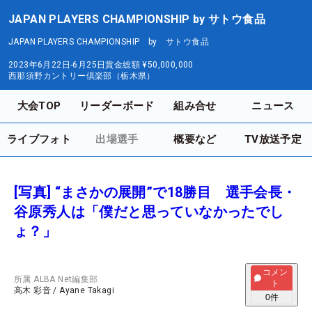
JAPAN PLAYERS CHAMPIONSHIP by サトウ食品
JAPAN PLAYERS CHAMPIONSHIP by サトウ食品
2023年6月22日-6月25日
賞金総額
¥50,000,000
西那須野カントリー倶楽部（栃木県）
大会TOP
リーダーボード
組み合せ
ニュース
ライブフォト
出場選手
概要など
TV放送予定
[写真] “まさかの展開”で18勝目 選手会長・
谷原秀人は「僕だと思っていなかったでし
ょ？」
コメン
所属
ALBA Net編集部
ト
高木 彩音
/
Ayane Takagi
0
件