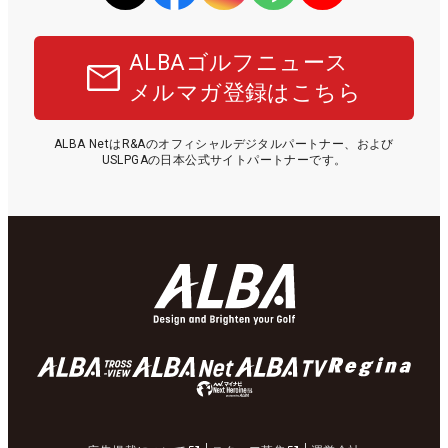
ALBAゴルフニュース
メルマガ登録はこちら
ALBA NetはR&Aのオフィシャルデジタルパートナー、および
USLPGAの日本公式サイトパートナーです。