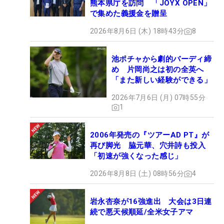
熊本県庁を訪問 「JOYX OPEN」
で集めた義援金を贈呈
2026年8月6日 (木) 18時43分
8
池ポチャから劇的バーディ締
め 片岡尚之は初の全英へ
「また新しい経験ができる」
2026年7月6日 (月) 07時55分
1
2006年発売の『ツアーAD PT』が
再び脚光 脇元華、穴井詩も投入
「初速が強くなった感じ」
2026年8月8日 (土) 08時56分
4
岩永杏奈が16強進出 大会は3日連
続で悪天候順延/全米女子アマ