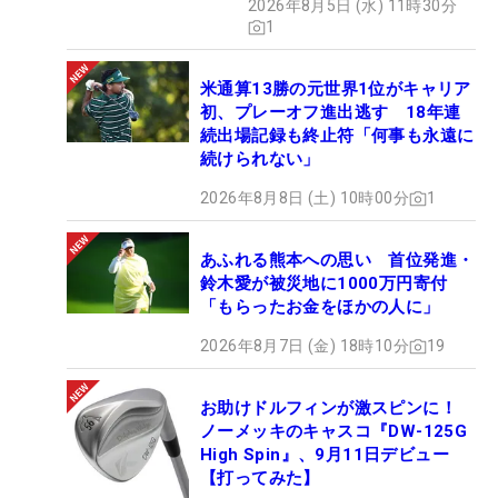
2026年8月5日 (水) 11時30分
1
米通算13勝の元世界1位がキャリア
初、プレーオフ進出逃す 18年連
続出場記録も終止符「何事も永遠に
続けられない」
2026年8月8日 (土) 10時00分
1
あふれる熊本への思い 首位発進・
鈴木愛が被災地に1000万円寄付
「もらったお金をほかの人に」
2026年8月7日 (金) 18時10分
19
お助けドルフィンが激スピンに！
ノーメッキのキャスコ『DW-125G
High Spin』、9月11日デビュー
【打ってみた】