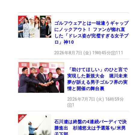
ゴルフウェアとは一味違うギャップ
にノックアウト！ ファンが惚れ直
した「ドレス姿が完璧すぎる女子プ
ロ」神10
2026年8月7日 (金) 19時45分
111
「助けてほしい」のひと言で
実現した新規大会 堀川未来
夢が訴える男子ゴルフ界の実
情と開催の舞台裏
2026年7月7日 (火) 16時59分
1
石川遼は終盤の4連続バーディで決
勝進出 杉浦悠太は予選落ち/米男
子下部