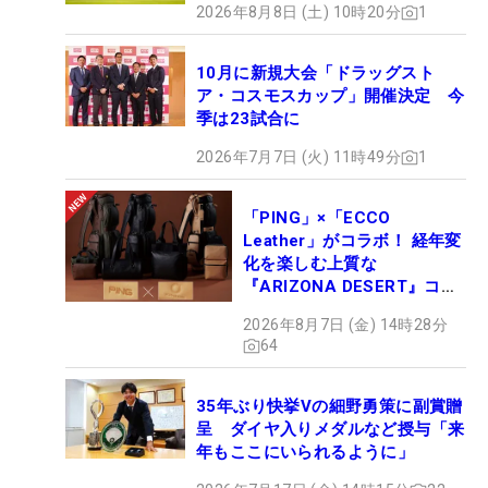
2026年8月8日 (土) 10時20分
1
10月に新規大会「ドラッグスト
ア・コスモスカップ」開催決定 今
季は23試合に
2026年7月7日 (火) 11時49分
1
「PING」×「ECCO
Leather」がコラボ！ 経年変
化を楽しむ上質な
『ARIZONA DESERT』コレ
クション、9月15日限定デビ
2026年8月7日 (金) 14時28分
ュー
64
35年ぶり快挙Vの細野勇策に副賞贈
呈 ダイヤ入りメダルなど授与「来
年もここにいられるように」