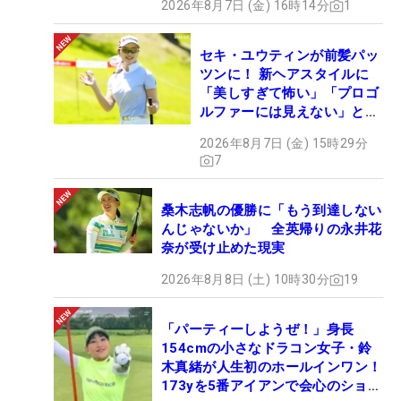
2026年8月7日 (金) 16時14分
1
セキ・ユウティンが前髪パッ
ツンに！ 新ヘアスタイルに
「美しすぎて怖い」「プロゴ
ルファーには見えない」とコ
メント殺到
2026年8月7日 (金) 15時29分
7
桑木志帆の優勝に「もう到達しない
んじゃないか」 全英帰りの永井花
奈が受け止めた現実
2026年8月8日 (土) 10時30分
19
「パーティーしようぜ！」身長
154cmの小さなドラコン女子・鈴
木真緒が人生初のホールインワン！
173yを5番アイアンで会心のショッ