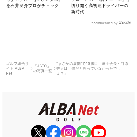
を石井良介プロがチェック
切り開く高初速ドライバーの
新時代
Recommended by
ゴルフ総合サ
“まさかの展開”で18勝目 選手会長・谷原
「JGTO」
イト ALBA
秀人は「僕だと思っていなかったでし
の写真一覧
Net
ょ？」