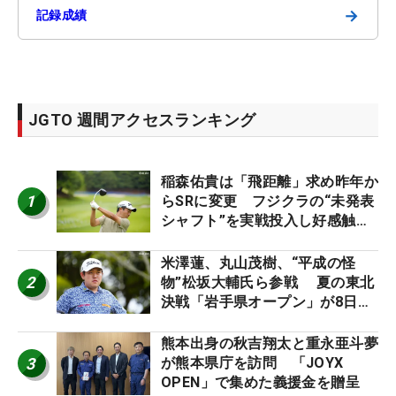
→
記録成績
JGTO 週間アクセスランキング
稲森佑貴は「飛距離」求め昨年か
1
らSRに変更 フジクラの“未発表
シャフト”を実戦投入し好感触
「つかまえにいける」【男子ツア
ーのヒトネタ！】
米澤蓮、丸山茂樹、“平成の怪
2
物”松坂大輔氏ら参戦 夏の東北
決戦「岩手県オープン」が8日開
幕
熊本出身の秋吉翔太と重永亜斗夢
3
が熊本県庁を訪問 「JOYX
OPEN」で集めた義援金を贈呈