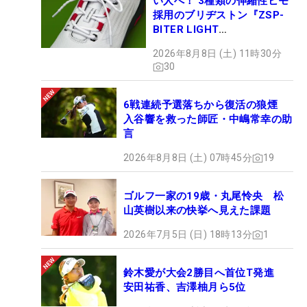
い人へ！ 3種類の伸縮性ヒモ
採用のブリヂストン『ZSP-
BITER LIGHT
MAGICLACE』、8月8日デビ
2026年8月8日 (土) 11時30分
ュー
30
6戦連続予選落ちから復活の狼煙
入谷響を救った師匠・中嶋常幸の助
言
2026年8月8日 (土) 07時45分
19
ゴルフ一家の19歳・丸尾怜央 松
山英樹以来の快挙へ見えた課題
2026年7月5日 (日) 18時13分
1
鈴木愛が大会2勝目へ首位T発進
安田祐香、吉澤柚月ら5位