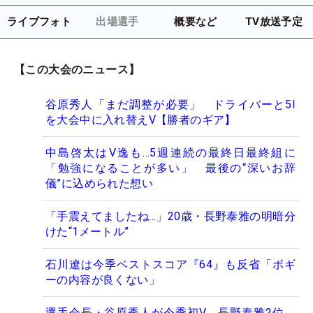
ライブフォト
出場選手
概要など
TV放送予定
【この大会のニュース】
谷原秀人「まだ調整が必要」 ドライバーと5I
を大会中に入れ替えV【勝者のギア】
中島啓太はV逸も…5週連続の最終日最終組に
「勉強になることが多い」 最後の“深いお辞
儀”に込められた想い
「手震えてましたね…」20歳・長野泰雅の明暗分
けた“1メートル”
石川遼は今季ベストスコア『64』も反省「ボギ
ーの内容が良くない」
選手会長・谷原秀人が今季初V 長野泰雅2位、