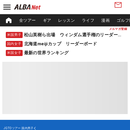
全ツアー
ギア
レッスン
ライフ
漫画
ゴルフ
メルマガ登録
松山英樹ら出場 ウィンダム選手権のリーダーボード
米国男子
北海道meijiカップ リーダーボード
国内女子
最新の世界ランキング
米国女子
JGTOツアー
国内男子