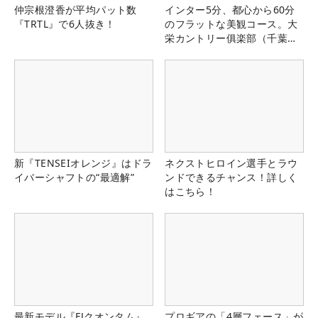
仲宗根澄香が平均パット数
インター5分、都心から60分
『TRTL』で6人抜き！
のフラットな美観コース。大
栄カントリー俱楽部（千葉
県）
新『TENSEIオレンジ』はドラ
ネクストヒロイン選手とラウ
イバーシャフトの“最適解”
ンドできるチャンス！詳しく
はこちら！
最新モデル『FJクオンタム』
プロギアの「4層フェース」が