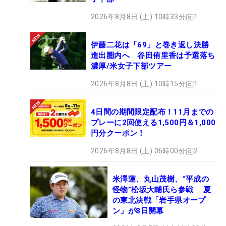
2026年8月8日 (土) 10時33分
1
伊藤二花は「69」と巻き返し決勝
進出圏内へ 谷田侑里香は予選落ち
濃厚/米女子下部ツアー
2026年8月8日 (土) 10時15分
1
4日間の期間限定配布！11月までの
プレーに2回使える1,500円＆1,000
円分クーポン！
2026年8月8日 (土) 06時00分
2
米澤蓮、丸山茂樹、“平成の
怪物”松坂大輔氏ら参戦 夏
の東北決戦「岩手県オープ
ン」が8日開幕