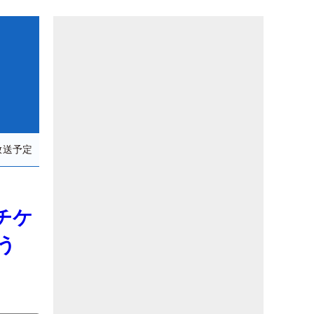
放送予定
チケ
う