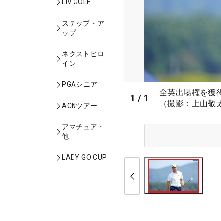
LIV GOLF
ステップ・ア
ップ
ネクストヒロ
イン
PGAシニア
全英出場権を獲
1
/
1
（撮影：上山敬
ACNツアー
アマチュア・
他
LADY GO CUP