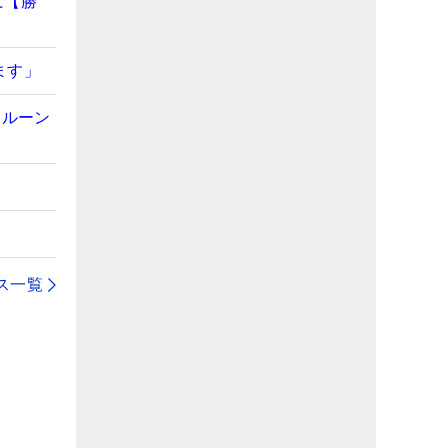
に【勝
ます」
ゥルーン
ス一覧