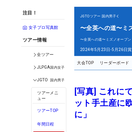
注目！
JGTOツアー
国内男子
〜全英への道〜ミ
女子プロ写真館
ツアー情報
〜全英への道〜ミズノオープン
2024年5月23日-5月26日
賞
全ツアー
大会TOP
リーダーボード
JLPGA
国内女子
JGTO
国内男子
[写真] これ
ツアーメニ
ュー
ット手土産に
ツアーTOP
に」
年間日程