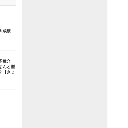
＆成績
木下稜介
なんと型
？【きょ