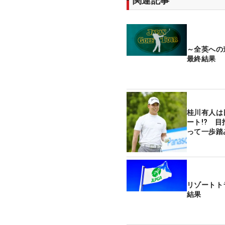
関連記事
～全英へ
最終結果
桂川有人は
ート!? 
って一歩踏
リゾートト
結果