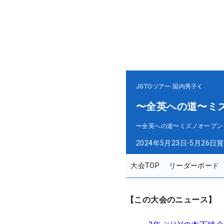
JGTOツアー
国内男子
〜全英への道〜ミ
〜全英への道〜ミズノオープン
2024年5月23日-5月26日
賞
大会TOP
リーダーボード
【この大会のニュース】