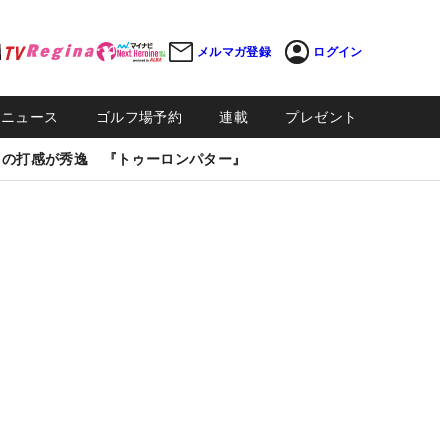
メルマガ登録
ログイン
Sニュース
ゴルフ場予約
連載
プレゼント
しの打感が秀逸 『トゥーロンパター』