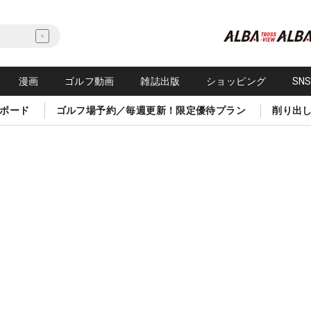
漫画
ゴルフ動画
雑誌出版
ショッピング
SN
ボード
ゴルフ場予約／毎週更新！限定優待プラン
削り出