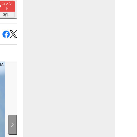
コメン
ト
0
件