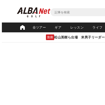
全ツアー
ギア
レッスン
ライフ
松山英樹ら出場 米男子リーダー
注目