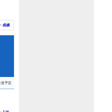
・成績
放送予定