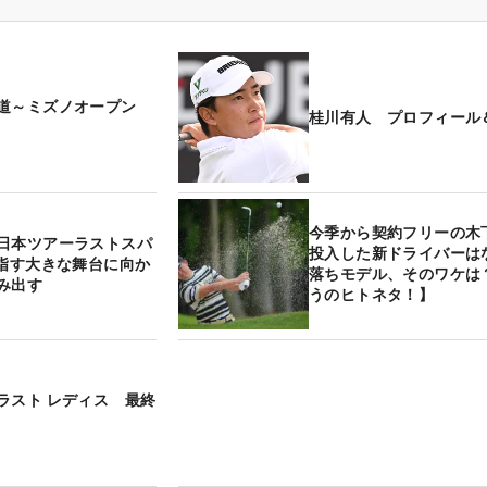
の道～ミズノオープン
桂川有人 プロフィール
今季から契約フリーの
日本ツアーラストスパ
投入した新ドライバーは
目指す大きな舞台に向か
落ちモデル、そのワケは
み出す
うのヒトネタ！】
ラスト レディス 最終