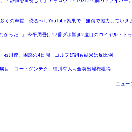
介、「数値を重視して」キャロウェイの2世代前のドライバー
多くの声援 恐るべしYouTube効果で「無償で協力していき
なかった…」 今平周吾は17番ダボ響き2度目のロイヤル・ト
」石川遼、困惑の4日間 ゴルフ好調も結果は反比例
3勝目 コー・グンテク、桂川有人も全英出場権獲得
ニュー