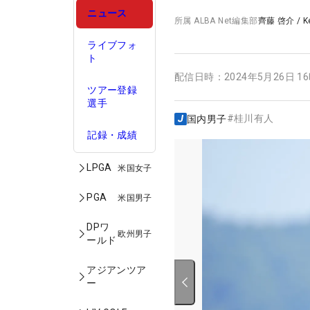
ニュース
所属
ALBA Net編集部
齊藤 啓介
/
K
ライブフォ
ト
配信日時：
2024年5月26日 1
ツアー登録
選手
#
桂川有人
国内男子
記録・成績
LPGA
米国女子
PGA
米国男子
DPワ
欧州男子
ールド
アジアンツア
ー