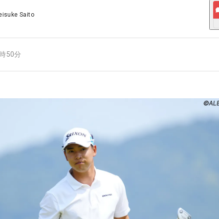
eisuke Saito
6時50分