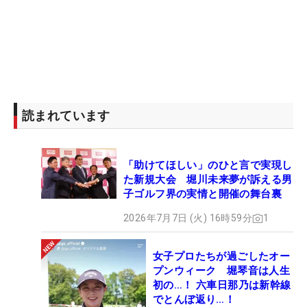
読まれています
「助けてほしい」のひと言で実現し
た新規大会 堀川未来夢が訴える男
子ゴルフ界の実情と開催の舞台裏
2026年7月7日 (火) 16時59分
1
女子プロたちが過ごしたオー
プンウィーク 堀琴音は人生
初の…！ 六車日那乃は新幹線
でとんぼ返り…！