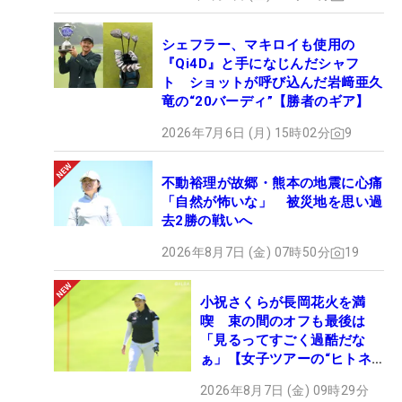
シェフラー、マキロイも使用の
『Qi4D』と手になじんだシャフ
ト ショットが呼び込んだ岩﨑亜久
竜の“20バーディ”【勝者のギア】
2026年7月6日 (月) 15時02分
9
不動裕理が故郷・熊本の地震に心痛
「自然が怖いな」 被災地を思い過
去2勝の戦いへ
2026年8月7日 (金) 07時50分
19
小祝さくらが長岡花火を満
喫 束の間のオフも最後は
「見るってすごく過酷だな
ぁ」【女子ツアーの“ヒトネ
タ”】
2026年8月7日 (金) 09時29分