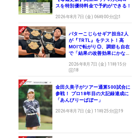
スを特別優待料金で予約ができる！
2026年8月7日 (金) 06時00分
1
パターこじらせギア担当2人
が『TRTL』をテスト！高
MOIで転がり◎、調節も自在
で「結果の改善効果にかなり
の意外性」
2026年8月7日 (金) 11時15分
18
金田久美子がツアー通算500試合に
参戦！ プロ18年目の大記録達成に
「あんびりーばぼー」
2026年8月7日 (金) 11時25分
19