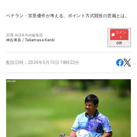
ベテラン・宮里優作が考える、ポイント方式競技の意義とは。
コメン
所属
ALBA Net編集部
ト
神吉孝昌
/
Takamasa Kanki
0
件
配信日時：
2024年5月10日 18時22分