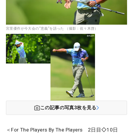
宮里優作が今大会の“意義”を語った （撮影：佐々木啓）
この記事の写真
3
枚を見る
＜For The Players By The Players 2日目◇10日