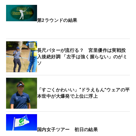
う。アメリカに行くと狙っていかないといけない。
選手たちにとって良い経験になる」と、この形式が
もたらす“メリット”について話す。
第2ラウンドの結果
大会は日本ゴルフツアー機構（JGTO）が主催し、
ジャパンゴルフツアー選手会（JGTPC）が共催して
長尺パターが流行る？ 宮里優作は実戦投
いる。過去には選手会長を務め、現在は選手会の理
入後絶好調 「左手は強く握らない」のがミ
事を務める宮里に、このトーナメント開催の意義を
ソ
聞くと、「1つのモデルケースとして、他のスポン
サーの方々にツアーの良さを分かっていただけるよ
うに、そのきっかけ作りとしてはすごくいいと思
「すごくかわいい」“ドラえもん”ウェアの平
う」という考えを示した。今季の国内男子ツアーの
本世中が大爆発で上位に浮上
試合数は昨季より3試合減少して、過去最少の23試
合に。人気回復に向けてのひとつの起爆剤として考
えているようだ。
国内女子ツアー 初日の結果
自身は左ひざの故障の影響もあり、「なんとかごま