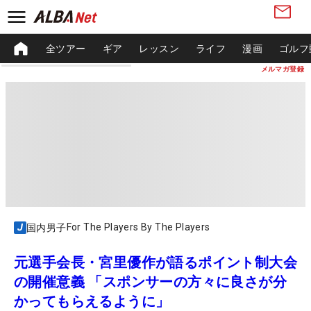
全ツアー
ギア
レッスン
ライフ
漫画
ゴルフ
メルマガ登録
For The Players By The Players
国内男子
元選手会長・宮里優作が語るポイント制大会
の開催意義 「スポンサーの方々に良さが分
かってもらえるように」