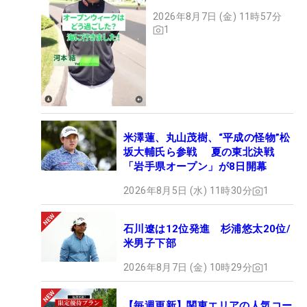
2026年8月7日 (金) 11時57分
1
米澤蓮、丸山茂樹、“平成の怪物”松
坂大輔氏ら参戦 夏の東北決戦
「岩手県オープン」が8日開幕
2026年8月5日 (水) 11時30分
1
石川遼は12位発進 杉浦悠太20位/
米男子下部
2026年8月7日 (金) 10時29分
1
【毎週更新】関東エリアの人気コー