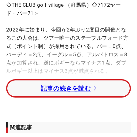
◇THE CLUB golf village （群馬県）◇7172ヤー
ド・パー71＞
2022年に始まり、今回が2年ぶり2度目の開催とな
るこの大会は、ツアー唯一のステーブルフォード方
式（ポイント制）が採用されている。パー＝0点、
バーディ＝2点、イーグル＝5点、アルバトロス＝8
点が加算され、逆にボギーならマイナス1点、ダブ
ルボギー以上はマイナス3点が減点される。
記事の続きを読む
2017年の賞金王で今年44歳になる宮里優作は、こ
の方式が採用されている米国男子ツアー「バラクー
ダ選手権」に出場経験があり、今大会も前回に続い
ての参戦。「ピンが難しいところに切られているけ
ど、結構みんな攻めていけている。ピンを狙うこと
関連記事
に対しての恐怖感がなくなるので、いい試みだと思