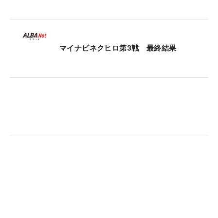
かしながらやっています…」とトータル12ポイン
ト・31位タイで2日目を終えた。「ケガをしている
ので、これからどの程度戦えるかというのは未知
数。でも、やるからにはちゃんと勝ちを重ねること
マイナビネクヒロ第3戦 最終結果
を念頭に置いてやっていきます」。若手の奮闘が目
立つ男子ツアー。そこに割って入るベテランの存在
も、やはりツアーを盛り上げる要素になるはずだ。
（文・神吉孝昌）