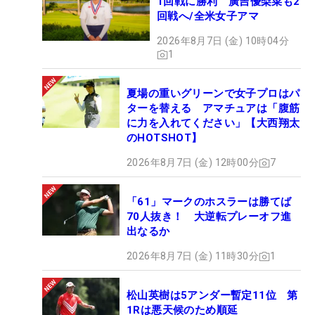
1回戦に勝利 廣吉優梨菜も2
回戦へ/全米女子アマ
2026年8月7日 (金) 10時04分
1
夏場の重いグリーンで女子プロはパ
ターを替える アマチュアは「腹筋
に力を入れてください」【大西翔太
のHOTSHOT】
2026年8月7日 (金) 12時00分
7
「61」マークのホスラーは勝てば
70人抜き！ 大逆転プレーオフ進
出なるか
2026年8月7日 (金) 11時30分
1
松山英樹は5アンダー暫定11位 第
1Rは悪天候のため順延