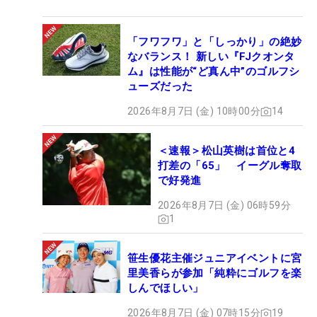
「フワフワ」と「しっかり」の絶妙
なバランス！ 新しい『FJクオンタ
ム』は性能が“ど真ん中”のゴルフシ
ューズだった
2026年8月7日 (金) 10時00分
14
＜速報＞松山英樹は首位と4
打差の「65」 イーグル奪取
で好発進
2026年8月7日 (金) 06時59分
1
笹生優花主催ジュニアイベントに宮
里美香らが参加「純粋にゴルフを楽
しんでほしい」
2026年8月7日 (金) 07時15分
19