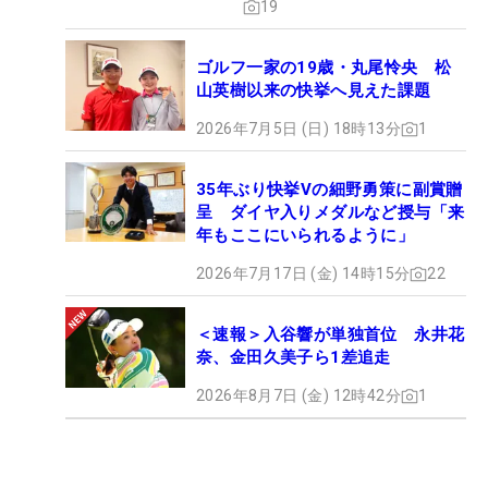
19
ゴルフ一家の19歳・丸尾怜央 松
山英樹以来の快挙へ見えた課題
2026年7月5日 (日) 18時13分
1
35年ぶり快挙Vの細野勇策に副賞贈
呈 ダイヤ入りメダルなど授与「来
年もここにいられるように」
2026年7月17日 (金) 14時15分
22
＜速報＞入谷響が単独首位 永井花
奈、金田久美子ら1差追走
2026年8月7日 (金) 12時42分
1