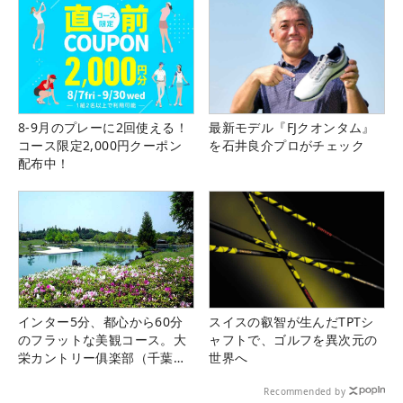
8-9月のプレーに2回使える！
最新モデル『FJクオンタム』
コース限定2,000円クーポン
を石井良介プロがチェック
配布中！
インター5分、都心から60分
スイスの叡智が生んだTPTシ
のフラットな美観コース。大
ャフトで、ゴルフを異次元の
栄カントリー俱楽部（千葉
世界へ
県）
Recommended by