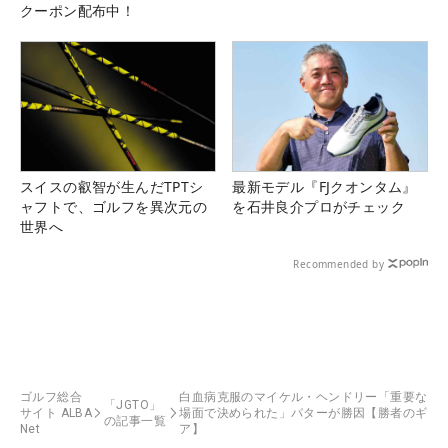
クーポン配布中！
スイスの叡智が生んだTPTシ
最新モデル『FJクオンタム』
ャフトで、ゴルフを異次元の
を石井良介プロがチェック
世界へ
Recommended by
ゴルフ総合
白血病克服のマイケル・ヘンドリー「重要な
「JGTO」
サイト ALBA
場面で決められた」パターが勝因【勝者のギ
の記事一覧
Net
ア】