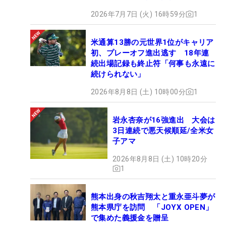
2026年7月7日 (火) 16時59分
1
米通算13勝の元世界1位がキャリア
初、プレーオフ進出逃す 18年連
続出場記録も終止符「何事も永遠に
続けられない」
2026年8月8日 (土) 10時00分
1
岩永杏奈が16強進出 大会は
3日連続で悪天候順延/全米女
子アマ
2026年8月8日 (土) 10時20分
1
熊本出身の秋吉翔太と重永亜斗夢が
熊本県庁を訪問 「JOYX OPEN」
で集めた義援金を贈呈