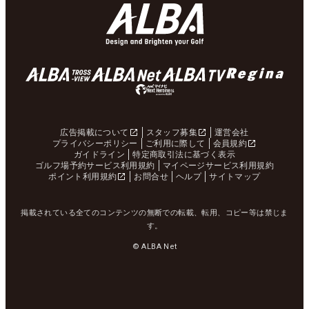
広告掲載について
スタッフ募集
運営会社
プライバシーポリシー
ご利用に際して
会員規約
ガイドライン
特定商取引法に基づく表示
ゴルフ場予約サービス利用規約
マイページサービス利用規約
ポイント利用規約
お問合せ
ヘルプ
サイトマップ
掲載されている全てのコンテンツの無断での転載、転用、コピー等は禁じま
す。
© ALBA Net