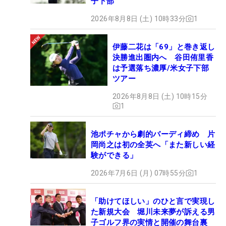
子下部
2026年8月8日 (土) 10時33分
1
伊藤二花は「69」と巻き返し
決勝進出圏内へ 谷田侑里香
は予選落ち濃厚/米女子下部
ツアー
2026年8月8日 (土) 10時15分
1
池ポチャから劇的バーディ締め 片
岡尚之は初の全英へ「また新しい経
験ができる」
2026年7月6日 (月) 07時55分
1
「助けてほしい」のひと言で実現し
た新規大会 堀川未来夢が訴える男
子ゴルフ界の実情と開催の舞台裏