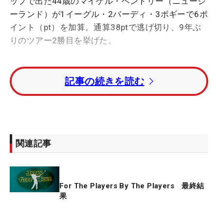
ップで出た44歳のマイケル・ヘンドリー（ニュージ
ーランド）が1イーグル・2バーディ・3ボギーで6ポ
イント（pt）を加算。通算38ptで逃げ切り、9年ぶ
りのツアー2勝目を挙げた。
1年前に白血病という大病を患い、4カ月の入院で体
記事の続きを読む
重が17キロも落ちたヘンドリー。ゴルフから5カ月
間も離れることになったが、昨年9月に退院し、10
月にチップショットから再開。病気を経験したこと
で「ゴルフが再びできる幸せや家族と触れ合える幸
せを実感しています。そういう意味でメンタル面で
関連記事
の余裕が生まれた」と言う。
今週活躍したクラブについては「パターです。距離
For The Players By The Players 最終結
感がすごく合いました。一生懸命練習したことによ
果
って、今週、起伏が激しかったグリーンを自分なり
の距離感でアジャストすることによって、優勝する