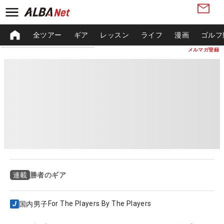
全ツアー
ギア
レッスン
ライフ
漫画
ゴルフ
メルマガ登録
勝者のギア
連載
For The Players By The Players
国内男子