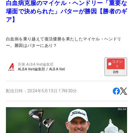
白血病克服のマイケル・ヘンドリー「重要な
場面で決められた」パターが勝因【勝者のギ
ア】
白血病を乗り越えて復活優勝を果たしたマイケル・ヘンドリ
ー。勝因はパターにあり？
コメン
所属
ALBA Net編集部
ト
ALBA Net編集部
/
ALBA Net
0
件
配信日時：
2024年5月13日 17時30分