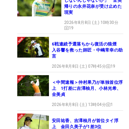
しないんじゃないか」 全英
帰りの永井花奈が受け止めた
現実
2026年8月8日 (土) 10時30分
19
6戦連続予選落ちから復活の狼煙
入谷響を救った師匠・中嶋常幸の助
言
2026年8月8日 (土) 07時45分
19
＜中間速報＞仲村果乃が単独首位浮
上 1打差に吉澤柚月、小林光希、
全美貞
2026年8月8日 (土) 13時04分
1
安田祐香、吉澤柚月が首位タイ浮
上 金田久美子が1差3位