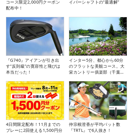
コース限定2,000円クーポン
イバーシャフトの“最適解”
配布中！
『G740』アイアンが引き出
インター5分、都心から60分
す“反則級”の寛容性と飛びは
のフラットな美観コース。大
本当だった！
栄カントリー俱楽部（千葉
県）
4日間限定配布！11月までの
仲宗根澄香が平均パット数
プレーに2回使える1,500円分
『TRTL』で6人抜き！