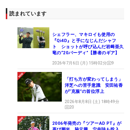
読まれています
シェフラー、マキロイも使用の
『Qi4D』と手になじんだシャフ
ト ショットが呼び込んだ岩﨑亜久
竜の“20バーディ”【勝者のギア】
2026年7月6日 (月) 15時02分
9
「打ち方が変わってしまう」
洋芝への苦手意識 安田祐香
が“克服”の首位浮上
2026年8月8日 (土) 18時49分
20
2006年発売の『ツアーAD PT』が
再び脚光 脇元華、穴井詩も投入