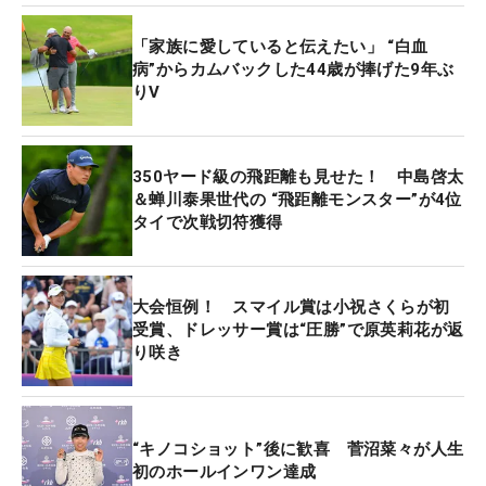
ことができました。重要な場面でしっかり決めるこ
「家族に愛していると伝えたい」 “白血
とができたと思います」と話した。
病”からカムバックした44歳が捧げた9年ぶ
りV
【マイケル・ヘンドリーの優勝ギア】
1W：タイトリストTSR3（10°Tour AD MJ-6X 45
㌅）
350ヤード級の飛距離も見せた！ 中島啓太
3W：タイトリストTSR3（16.5°VENTUS RED 6X）
＆蝉川泰果世代の “飛距離モンスター”が4位
タイで次戦切符獲得
2U：タイトリストU505（TOUR AD IZ-95z）
4I：タイトリストT200（Dynamic Gold X100）
5I～9I：タイトリストT100（Dynamic Gold X100）
大会恒例！ スマイル賞は小祝さくらが初
46,50,54°：タイトリスト ボーケイSM10（Dynamic
受賞、ドレッサー賞は“圧勝”で原英莉花が返
Gold X100）
り咲き
60°:タイトリスト ボーケイWWプロト（Dynamic
Gold X100）
PT：オデッセイ Ai-ONE #7 S
“キノコショット”後に歓喜 菅沼菜々が人生
BALL：タイトリストPro V1
初のホールインワン達成