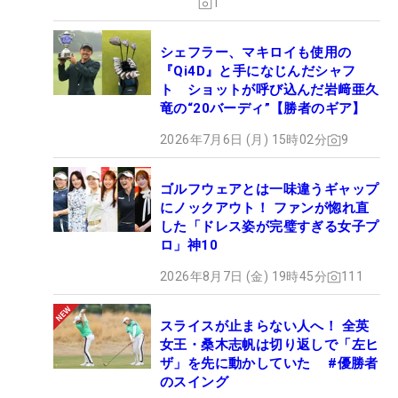
1
シェフラー、マキロイも使用の
『Qi4D』と手になじんだシャフ
ト ショットが呼び込んだ岩﨑亜久
竜の“20バーディ”【勝者のギア】
2026年7月6日 (月) 15時02分
9
ゴルフウェアとは一味違うギャップ
にノックアウト！ ファンが惚れ直
した「ドレス姿が完璧すぎる女子プ
ロ」神10
2026年8月7日 (金) 19時45分
111
スライスが止まらない人へ！ 全英
女王・桑木志帆は切り返しで「左ヒ
ザ」を先に動かしていた #優勝者
のスイング