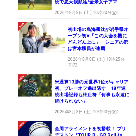
続で悪天候順延/全米女子アマ
2026年8月8日 (土) 10時20分
1
初出場の鳥海颯汰が岩手県オ
ープン初V「この大会を機に
どんどん上に」 シニアの部
は宮本勝昌が連覇
2026年8月8日 (土) 18時25分
72
米通算13勝の元世界1位がキャリア
初、プレーオフ進出逃す 18年連
続出場記録も終止符「何事も永遠に
続けられない」
2026年8月8日 (土) 10時00分
1
全周アライメントを初搭載！ ブリ
ヂストン『TOUR B JGR Roll-in