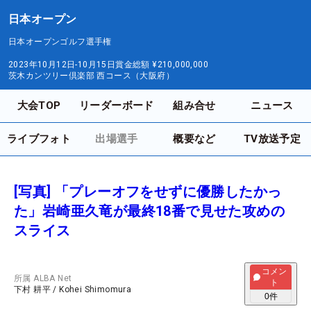
日本オープン
日本オープンゴルフ選手権
2023年10月12日-10月15日
賞金総額
¥210,000,000
茨木カンツリー倶楽部 西コース（大阪府）
大会TOP
リーダーボード
組み合せ
ニュース
ライブフォト
出場選手
概要など
TV放送予定
[写真] 「プレーオフをせずに優勝したかっ
た」岩崎亜久竜が最終18番で見せた攻めの
スライス
コメン
所属
ALBA Net
ト
下村 耕平
/
Kohei Shimomura
0
件