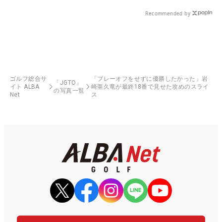
Recommended by
ゴルフ総合サ
「プレーオフをせずに優勝したかった」岩
「JGTO」
イト ALBA
崎亜久竜が最終18番で見せた攻めのスライ
の写真一覧
Net
ス