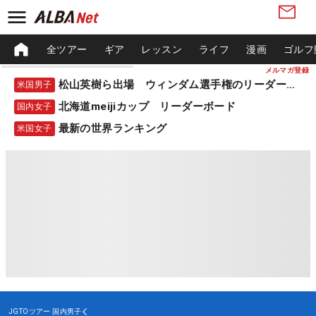
全ツアー
ギア
レッスン
ライフ
漫画
ゴルフ
メルマガ登録
松山英樹ら出場 ウィンダム選手権のリーダーボード
米国男子
北海道meijiカップ リーダーボード
国内女子
最新の世界ランキング
米国女子
JGTOツアー
国内男子