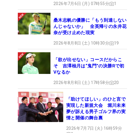
2026年7月6日 (月) 07時55分
1
桑木志帆の優勝に「もう到達しない
んじゃないか」 全英帰りの永井花
奈が受け止めた現実
2026年8月8日 (土) 10時30分
19
「欲が出せない」コースだからこ
そ 吉澤柚月は“鬼門”の決勝Rで初
Vなるか
2026年8月8日 (土) 17時58分
20
「助けてほしい」のひと言で
実現した新規大会 堀川未来
夢が訴える男子ゴルフ界の実
情と開催の舞台裏
2026年7月7日 (火) 16時59分