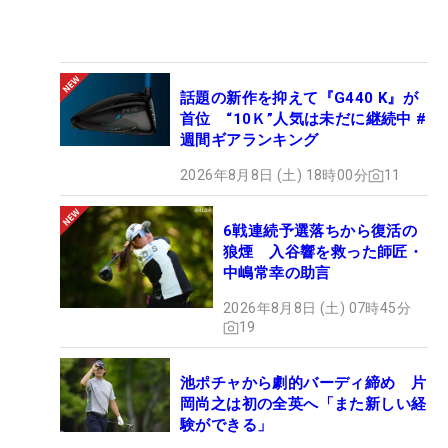
話題の新作を抑えて『G440 K』が
首位 “10Ｋ”人気は未だに継続中 #
週間ギアランキング
2026年8月8日 (土) 18時00分
11
6戦連続予選落ちから復活の
狼煙 入谷響を救った師匠・
中嶋常幸の助言
2026年8月8日 (土) 07時45分
19
池ポチャから劇的バーディ締め 片
岡尚之は初の全英へ「また新しい経
験ができる」