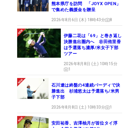
熊本県庁を訪問 「JOYX OPEN」
で集めた義援金を贈呈
2026年8月6日 (木) 18時43分
8
伊藤二花は「69」と巻き返し
決勝進出圏内へ 谷田侑里香
は予選落ち濃厚/米女子下部
ツアー
2026年8月8日 (土) 10時15分
1
石川遼は終盤の4連続バーディで決
勝進出 杉浦悠太は予選落ち/米男
子下部
2026年8月8日 (土) 10時33分
1
安田祐香、吉澤柚月が首位タイ浮