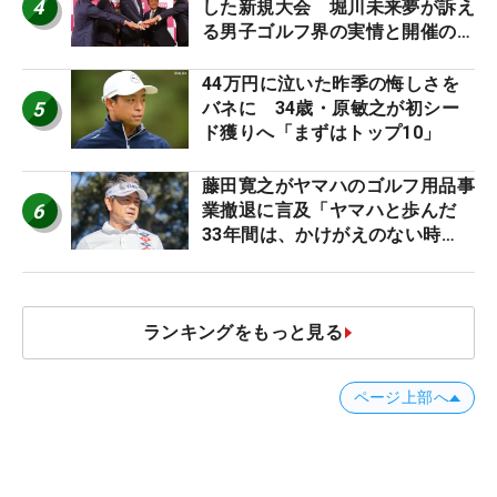
4
した新規大会 堀川未来夢が訴え
る男子ゴルフ界の実情と開催の舞
台裏
44万円に泣いた昨季の悔しさを
5
バネに 34歳・原敏之が初シー
ド獲りへ「まずはトップ10」
藤田寛之がヤマハのゴルフ用品事
6
業撤退に言及「ヤマハと歩んだ
33年間は、かけがえのない時
間」
ランキングをもっと見る
ページ上部へ