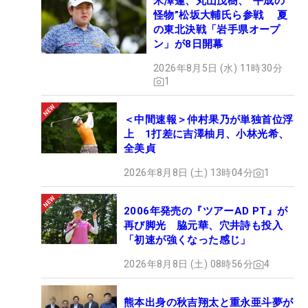
米澤蓮、丸山茂樹、“平成の
怪物”松坂大輔氏ら参戦 夏
の東北決戦「岩手県オープ
ン」が8日開幕
2026年8月5日 (水) 11時30分
1
＜中間速報＞仲村果乃が単独首位浮
上 1打差に吉澤柚月、小林光希、
全美貞
2026年8月8日 (土) 13時04分
1
2006年発売の『ツアーAD PT』が
再び脚光 脇元華、穴井詩も投入
「初速が強くなった感じ」
2026年8月8日 (土) 08時56分
4
熊本出身の秋吉翔太と重永亜斗夢が