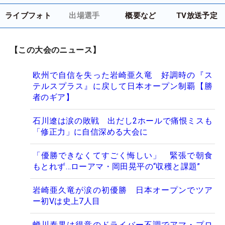
ライブフォト
出場選手
概要など
TV放送予定
【この大会のニュース】
欧州で自信を失った岩崎亜久竜 好調時の『ス
テルスプラス』に戻して日本オープン制覇【勝
者のギア】
石川遼は涙の敗戦 出だし2ホールで痛恨ミスも
「修正力」に自信深める大会に
「優勝できなくてすごく悔しい」 緊張で朝食
もとれず…ローアマ・岡田晃平の“収穫と課題”
岩崎亜久竜が涙の初優勝 日本オープンでツア
ー初Vは史上7人目
蝉川泰果は得意のドライバー不調でアマ・プロ