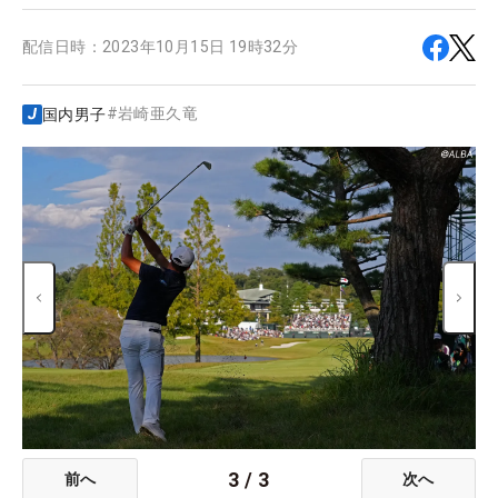
配信日時：
2023年10月15日 19時32分
#
岩崎亜久竜
国内男子
3
/
3
前へ
次へ