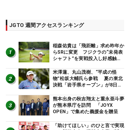
JGTO 週間アクセスランキング
稲森佑貴は「飛距離」求め昨年か
1
らSRに変更 フジクラの“未発表
シャフト”を実戦投入し好感触
「つかまえにいける」【男子ツア
ーのヒトネタ！】
米澤蓮、丸山茂樹、“平成の怪
2
物”松坂大輔氏ら参戦 夏の東北
決戦「岩手県オープン」が8日開
幕
熊本出身の秋吉翔太と重永亜斗夢
3
が熊本県庁を訪問 「JOYX
OPEN」で集めた義援金を贈呈
「助けてほしい」のひと言で実現