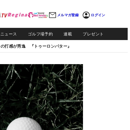
メルマガ登録
ログイン
Sニュース
ゴルフ場予約
連載
プレゼント
しの打感が秀逸 『トゥーロンパター』