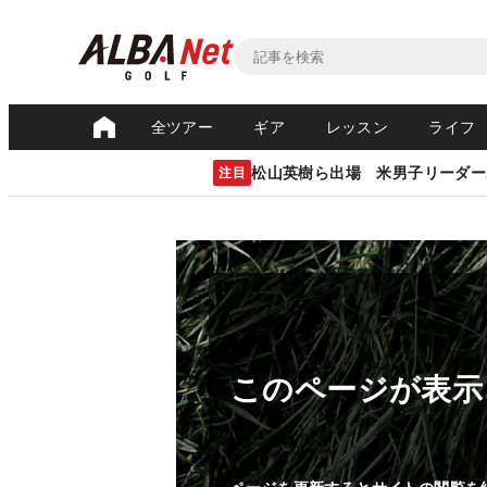
全ツアー
ギア
レッスン
ライフ
松山英樹ら出場 米男子リーダー
注目
このページが表示