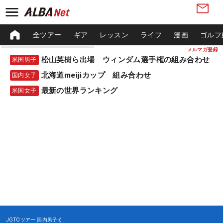
全ツアー
ギア
レッスン
ライフ
漫画
ゴルフ
メルマガ登録
松山英樹ら出場 ウィンダム選手権の組み合わせ
米国男子
北海道meijiカップ 組み合わせ
国内女子
最新の世界ランキング
米国女子
JGTOツアー
国内男子