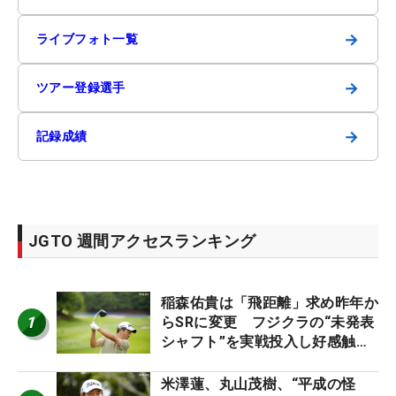
→
ライブフォト一覧
→
ツアー登録選手
→
記録成績
JGTO 週間アクセスランキング
稲森佑貴は「飛距離」求め昨年か
1
らSRに変更 フジクラの“未発表
シャフト”を実戦投入し好感触
「つかまえにいける」【男子ツア
ーのヒトネタ！】
米澤蓮、丸山茂樹、“平成の怪