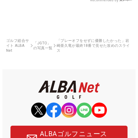
Recommended by
ゴルフ総合サ
「プレーオフをせずに優勝したかった」岩
「JGTO」
イト ALBA
崎亜久竜が最終18番で見せた攻めのスライ
の写真一覧
Net
ス
ALBAゴルフニュース