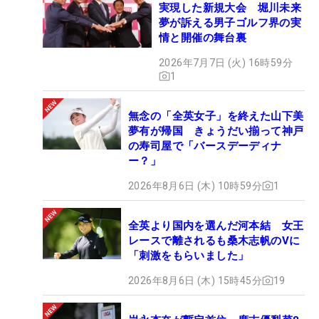
実現した新規大会 堀川未来
夢が訴える男子ゴルフ界の実
情と開催の舞台裏
2026年7月7日 (火) 16時59分
1
無念の「全英女子」を終えた山下美
夢有が帰国 きょうだい揃って神戸
の寿司屋で「バースデーディナ
ー？」
2026年8月6日 (木) 10時59分
1
全英より国内を選んだ河本結 女王
レースで離されるも桑木志帆のVに
「刺激をもらいました」
2026年8月6日 (木) 15時45分
19