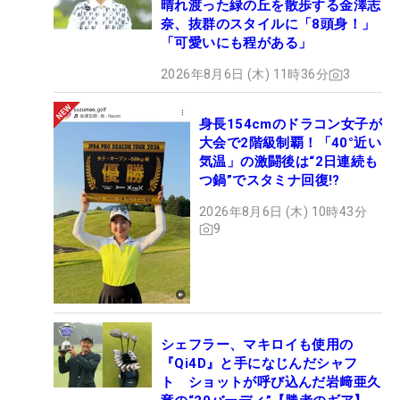
晴れ渡った緑の丘を散歩する金澤志
奈、抜群のスタイルに「8頭身！」
「可愛いにも程がある」
2026年8月6日 (木) 11時36分
3
身長154cmのドラコン女子が
大会で2階級制覇！「40°近い
気温」の激闘後は“2日連続も
つ鍋”でスタミナ回復!?
2026年8月6日 (木) 10時43分
9
シェフラー、マキロイも使用の
『Qi4D』と手になじんだシャフ
ト ショットが呼び込んだ岩﨑亜久