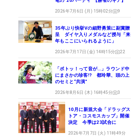
竜の“20バーディ”【勝者のギア】
2026年7月6日 (月) 15時02分
9
35年ぶり快挙Vの細野勇策に副賞贈
呈 ダイヤ入りメダルなど授与「来
年もここにいられるように」
2026年7月17日 (金) 14時15分
22
「ボトッ！って音が…」ラウンド中
にまさかの珍客!? 都玲華、頭の上
のセミと“共演”
2026年8月6日 (木) 16時45分
3
10月に新規大会「ドラッグス
トア・コスモスカップ」開催
決定 今季は23試合に
2026年7月7日 (火) 11時49分