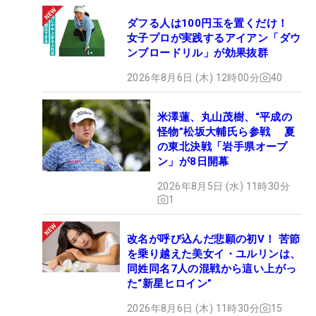
ダフる人は100円玉を置くだけ！
女子プロが実践するアイアン「ダウ
ンブロードリル」が効果抜群
2026年8月6日 (木) 12時00分
40
米澤蓮、丸山茂樹、“平成の
怪物”松坂大輔氏ら参戦 夏
の東北決戦「岩手県オープ
ン」が8日開幕
2026年8月5日 (水) 11時30分
1
改名が呼び込んだ悲願の初V！ 苦節
を乗り越えた美女イ・ユルリンは、
同姓同名7人の混戦から這い上がっ
た“新星ヒロイン”
2026年8月6日 (木) 11時30分
15