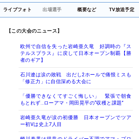
ライブフォト
出場選手
概要など
TV放送予定
【この大会のニュース】
欧州で自信を失った岩崎亜久竜 好調時の『ス
テルスプラス』に戻して日本オープン制覇【勝
者のギア】
石川遼は涙の敗戦 出だし2ホールで痛恨ミスも
「修正力」に自信深める大会に
「優勝できなくてすごく悔しい」 緊張で朝食
もとれず…ローアマ・岡田晃平の“収穫と課題”
岩崎亜久竜が涙の初優勝 日本オープンでツア
ー初Vは史上7人目
蝉川泰果は得意のドライバー不調でアマ・プロ