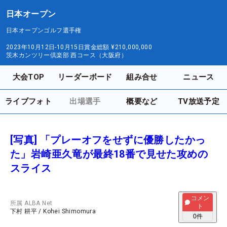
日本オープン
日本オープンゴルフ選手権
2023年10月12日-10月15日
賞金総額
¥210,000,000
茨木カンツリー倶楽部 西コース（大阪府）
大会TOP
リーダーボード
組み合せ
ニュース
ライブフォト
出場選手
概要など
TV放送予定
[写真] 「プレーオフをせずに優勝したかっ
た」岩崎亜久竜が最終18番で見せた攻めの
スライス
コメン
所属
ALBA Net
ト
下村 耕平
/
Kohei Shimomura
0
件