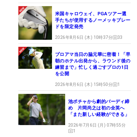
米国キャロウェイ、PGAツアー選
手たちが使用するノーメッキブレー
ドを限定発売
2026年8月6日 (木) 10時37分
33
プロアマ当日の脇元華に密着！「早
朝のホテル出発から、ラウンド後の
練習まで」忙しく過ごすプロの1日
を公開
2026年8月6日 (木) 15時50分
1
池ポチャから劇的バーディ締
め 片岡尚之は初の全英へ
「また新しい経験ができる」
2026年7月6日 (月) 07時55分
1