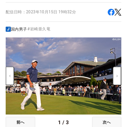
配信日時：
2023年10月15日 19時32分
#
岩崎亜久竜
国内男子
1
/
3
前へ
次へ