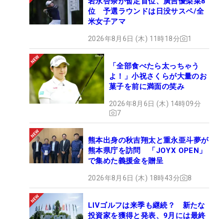
岩永杏奈が暫定首位、廣吉優梨菜8
位 予選ラウンドは日没サスペ/全
米女子アマ
2026年8月6日 (木) 11時18分
1
「全部食べたら太っちゃう
よ！」小祝さくらが大量のお
菓子を前に満面の笑み
2026年8月6日 (木) 14時09分
7
熊本出身の秋吉翔太と重永亜斗夢が
熊本県庁を訪問 「JOYX OPEN」
で集めた義援金を贈呈
2026年8月6日 (木) 18時43分
8
LIVゴルフは来季も継続？ 新たな
投資家を獲得と発表、9月には最終