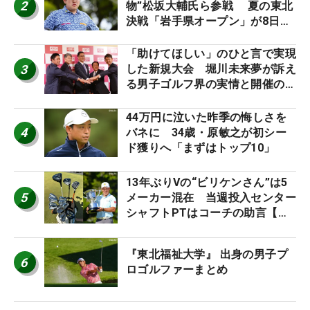
2
物”松坂大輔氏ら参戦 夏の東北
決戦「岩手県オープン」が8日開
幕
「助けてほしい」のひと言で実現
3
した新規大会 堀川未来夢が訴え
る男子ゴルフ界の実情と開催の舞
台裏
44万円に泣いた昨季の悔しさを
4
バネに 34歳・原敏之が初シー
ド獲りへ「まずはトップ10」
13年ぶりVの“ビリケンさん”は5
5
メーカー混在 当週投入センター
シャフトPTはコーチの助言【勝
者のギア】
『東北福祉大学』 出身の男子プ
6
ロゴルファーまとめ