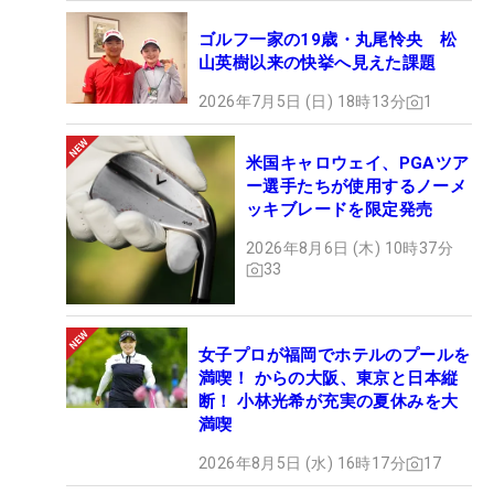
ゴルフ一家の19歳・丸尾怜央 松
山英樹以来の快挙へ見えた課題
2026年7月5日 (日) 18時13分
1
米国キャロウェイ、PGAツア
ー選手たちが使用するノーメ
ッキブレードを限定発売
2026年8月6日 (木) 10時37分
33
女子プロが福岡でホテルのプールを
満喫！ からの大阪、東京と日本縦
断！ 小林光希が充実の夏休みを大
満喫
2026年8月5日 (水) 16時17分
17