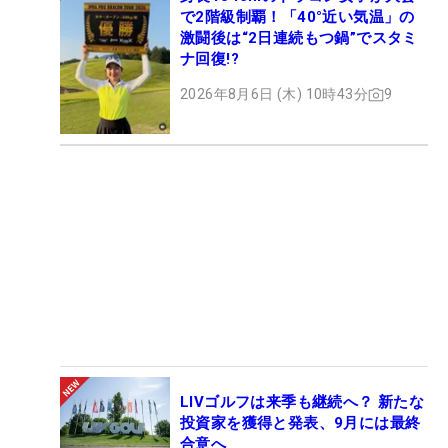
で2階級制覇！「40°近い気温」の
激闘後は“2日連続もつ鍋”でスタミ
ナ回復!?
2026年8月6日 (木) 10時43分
9
LIVゴルフは来季も継続へ？ 新たな
投資家を獲得と発表、9月には最終
合意へ