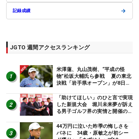
→
記録成績
JGTO 週間アクセスランキング
米澤蓮、丸山茂樹、“平成の怪
1
物”松坂大輔氏ら参戦 夏の東北
決戦「岩手県オープン」が8日開
幕
「助けてほしい」のひと言で実現
2
した新規大会 堀川未来夢が訴え
る男子ゴルフ界の実情と開催の舞
台裏
44万円に泣いた昨季の悔しさを
3
バネに 34歳・原敏之が初シー