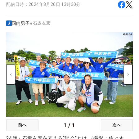
配信日時：
2024年8月26日 13時30分
#
石坂友宏
国内男子
1
/
1
前へ
次へ
24歳・石坂友宏を支える“絆会”とは （撮影：佐々木