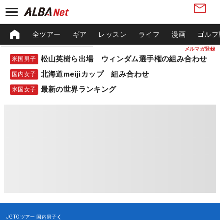
全ツアー
ギア
レッスン
ライフ
漫画
ゴルフ
メルマガ登録
松山英樹ら出場 ウィンダム選手権の組み合わせ
米国男子
北海道meijiカップ 組み合わせ
国内女子
最新の世界ランキング
米国女子
JGTOツアー
国内男子