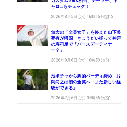
カスタムの6X相当」テーラー、キ
ャロ…もチェック！
2026年8月5日 (水) 16時15分
13
無念の「全英女子」を終えた山下美
夢有が帰国 きょうだい揃って神戸
の寿司屋で「バースデーディナ
ー？」
2026年8月6日 (木) 10時59分
1
池ポチャから劇的バーディ締め 片
岡尚之は初の全英へ「また新しい経
験ができる」
2026年7月6日 (月) 07時55分
1