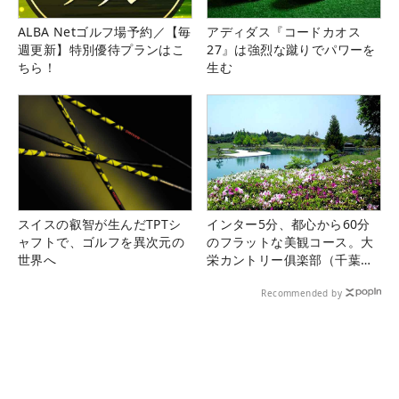
ALBA Netゴルフ場予約／【毎
アディダス『コードカオス
週更新】特別優待プランはこ
27』は強烈な蹴りでパワーを
ちら！
生む
スイスの叡智が生んだTPTシ
インター5分、都心から60分
ャフトで、ゴルフを異次元の
のフラットな美観コース。大
世界へ
栄カントリー俱楽部（千葉
県）
Recommended by