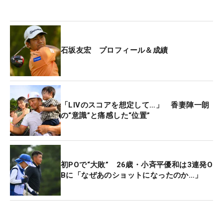
石坂友宏 プロフィール＆成績
「LIVのスコアを想定して…」 香妻陣一朗
の“意識”と痛感した“位置”
初POで“大敗” 26歳・小斉平優和は3連発O
Bに「なぜあのショットになったのか…」