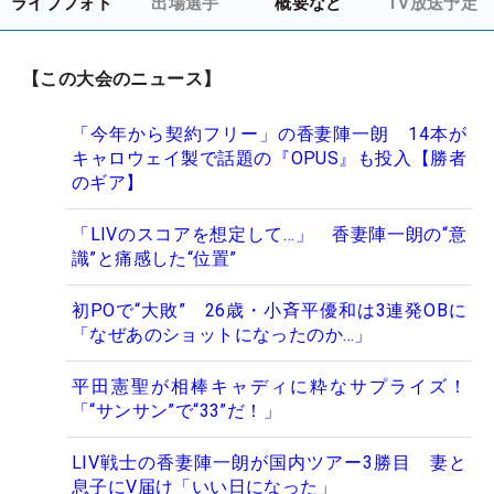
ライブフォト
出場選手
概要など
TV放送予定
【この大会のニュース】
「今年から契約フリー」の香妻陣一朗 14本が
キャロウェイ製で話題の『OPUS』も投入【勝者
のギア】
「LIVのスコアを想定して…」 香妻陣一朗の“意
識”と痛感した“位置”
初POで“大敗” 26歳・小斉平優和は3連発OBに
「なぜあのショットになったのか…」
平田憲聖が相棒キャディに粋なサプライズ！
「“サンサン”で“33”だ！」
LIV戦士の香妻陣一朗が国内ツアー3勝目 妻と
息子にV届け「いい日になった」