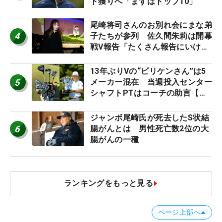
ド獲りへ「まずはトップ10」
尾崎将司さんのお別れ会にまな弟
4
子たちが参列 佐久間朱莉は開幕
戦V報告「たくさん報告にいける
ように」
13年ぶりVの“ビリケンさん”は5
5
メーカー混在 当週投入センター
シャフトPTはコーチの助言【勝
者のギア】
ジャンボ尾崎氏が死去したS状結
6
腸がんとは 男性死亡数2位の大
腸がんの一種
ランキングをもっと見る
ページ上部へ