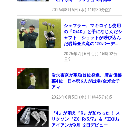
2026年8月5日 (水) 11時30分
1
シェフラー、マキロイも使用
の『Qi4D』と手になじんだシ
ャフト ショットが呼び込ん
だ岩﨑亜久竜の“20バーデ
ィ”【勝者のギア】
2026年7月6日 (月) 15時02分
9
岩永杏奈が単独首位発進、廣吉優梨
菜4位 日本勢6人が出場/全米女子
アマ
2026年8月5日 (水) 11時45分
5
『4』が消え『R』が加わった！ ス
リクソン『ZXi R/5/7』＆『ZXiU』
アイアンが9月12日デビュー