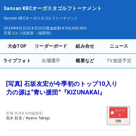
Sansan KBCオーガスタゴルフトーナメント
Sansan KBCオーガスタゴルフトーナメント
2024年8月22日-8月25日
賞金総額
¥100,000,000
芥屋ゴルフ倶楽部 （福岡県）
大会TOP
リーダーボード
組み合せ
ニュース
ライブフォト
出場選手
概要など
TV放送予定
[写真] 石坂友宏が今季初のトップ10入り
力の源は“青い援団”『KIZUNAKAI』
コメン
所属
ALBA Net編集部
ト
高木 彩音
/
Ayane Takagi
0
件