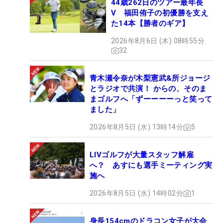
44歳262日のツアー最年長
V 福田侑子の初優勝を支え
た14本【勝者のギア】
2026年8月6日 (木) 08時55分
32
青木瀬令奈が木梨憲武&所ジョージ
とラジオで共演！ からの、そのま
まゴルフへ「ずーーーーっと笑って
ました」
2026年8月5日 (水) 13時14分
5
LIVゴルフが大量スタッフ解雇
へ？ あすにも選手ミーティング実
施へ
2026年8月5日 (水) 14時02分
1
身長154cmのドラコン女子が大会