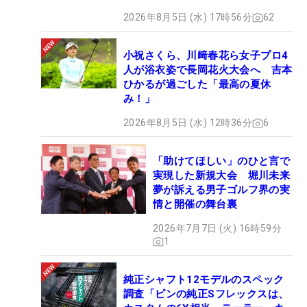
2026年8月5日 (水) 17時56分
62
小祝さくら、川﨑春花ら女子プロ4
人が浴衣姿で長岡花火大会へ 吉本
ひかるが過ごした「最高の夏休
み！」
2026年8月5日 (水) 12時36分
6
「助けてほしい」のひと言で
実現した新規大会 堀川未来
夢が訴える男子ゴルフ界の実
情と開催の舞台裏
2026年7月7日 (火) 16時59分
1
純正シャフト12モデルのスペック
調査「ピンの純正Sフレックスは、