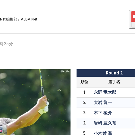
 Net編集部
/
ALBA Net
7時25分
Round
2
順位
選手名
1
永野 竜太郎
2
大岩 龍一
2
木下 稜介
2
岩崎 亜久竜
5
小木曽 喬