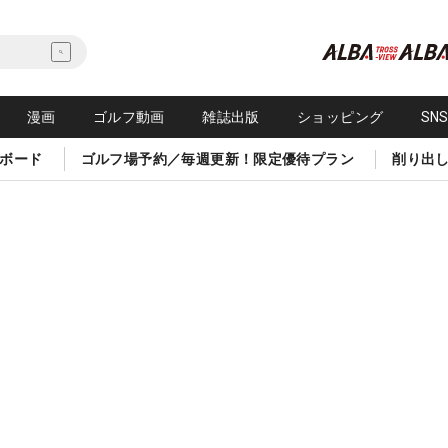
漫画
ゴルフ動画
雑誌出版
ショッピング
SN
ボード
ゴルフ場予約／毎週更新！限定優待プラン
削り出