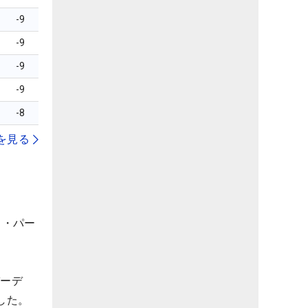
-9
-9
-9
-9
-8
を見る
ド・パー
バーデ
した。