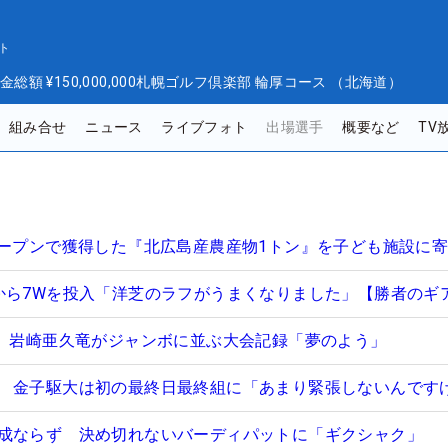
ト
金総額
¥150,000,000
札幌ゴルフ倶楽部 輪厚コース （北海道）
組み合せ
ニュース
ライブフォト
出場選手
概要など
TV
オープンで獲得した『北広島産農産物1トン』を子ども施設に
から7Wを投入「洋芝のラフがうまくなりました」【勝者のギ
V 岩崎亜久竜がジャンボに並ぶ大会記録「夢のよう」
 金子駆大は初の最終日最終組に「あまり緊張しないんです
成ならず 決め切れないバーディパットに「ギクシャク」