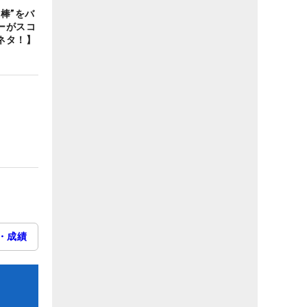
棒”をバ
ーがスコ
ネタ！】
・成績