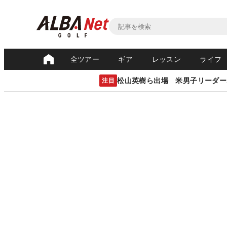
全ツアー
ギア
レッスン
ライフ
松山英樹ら出場 米男子リーダー
注目