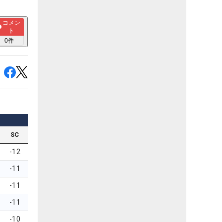
コメン
ト
0
件
SC
-12
-11
-11
-11
-10