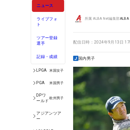
ニュース
ライブフォ
所属
ALBA Net編集部
ALBA
ト
ツアー登録
配信日時：
2024年9月13日 1
選手
記録・成績
国内男子
LPGA
米国女子
PGA
米国男子
DPワ
欧州男子
ールド
アジアンツア
ー