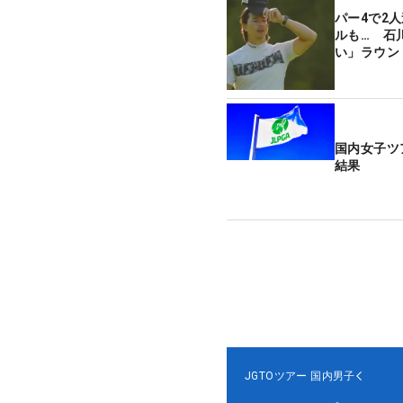
パー4で2
ルも… 石
い」ラウン
国内女子ツ
結果
JGTOツアー
国内男子