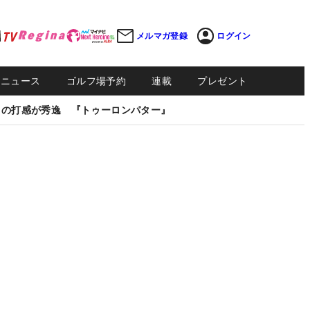
メルマガ登録
ログイン
Sニュース
ゴルフ場予約
連載
プレゼント
しの打感が秀逸 『トゥーロンパター』