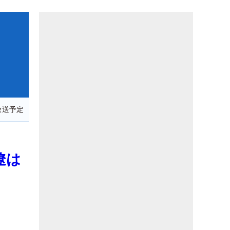
放送予定
遼は