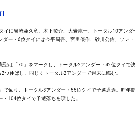
真】
位タイに岩崎亜久竜、木下稜介、大岩龍一。トータル10アンダ
ンダー・6位タイには今平周吾、宮里優作、砂川公佑、ソン・
憲聖は「70」をマークし、トータル2アンダー・42位タイで
遼も2つ伸ばし、同じくトータル2アンダーで週末に臨む。
7」で回り、トータル3アンダー・55位タイで予選通過。昨年
ー・104位タイで予選落ちを喫した。