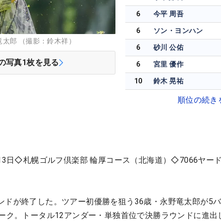
6
今平 周吾
6
ソン・ヨンハン
太郎 （撮影：鈴木祥）
6
砂川 公佑
の写真
1
枚を見る
6
宮里 優作
10
鈴木 晃祐
順位の続き
13日◇札幌ゴルフ倶楽部 輪厚コース（北海道）◇7066ヤー
ンドが終了した。ツアー初優勝を狙う36歳・永野竜太郎が5
マーク。トータル12アンダー・単独首位で決勝ラウンドに進出