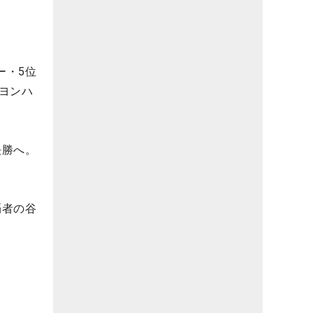
ー・5位
ヨンハ
決勝へ。
覇者の谷