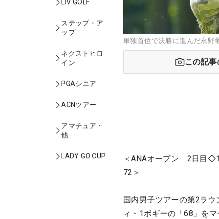
LIV GOLF
ステップ・ア
ップ
単独首位で決勝に進んだ永野竜
ネクストヒロ
この記事
イン
PGAシニア
ACNツアー
アマチュア・
他
LADY GO CUP
＜ANAオープン 2日目◇
72＞
国内男子ツアーの第2ラウ
ィ・1ボギーの「68」を