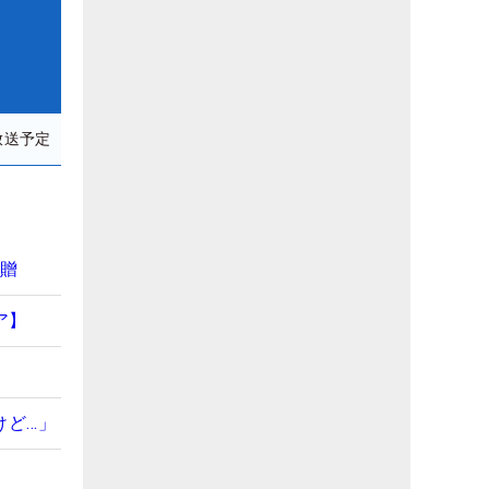
放送予定
寄贈
ア】
けど…」