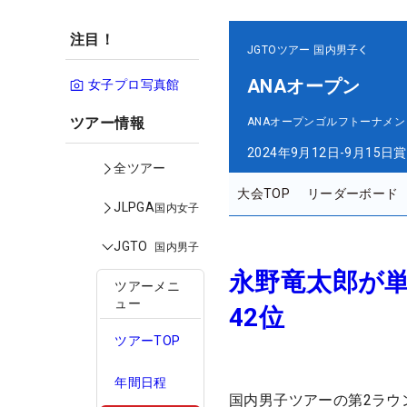
注目！
JGTOツアー
国内男子
ANAオープン
女子プロ写真館
ツアー情報
ANAオープンゴルフトーナメン
2024年9月12日-9月15日
賞
全ツアー
大会TOP
リーダーボード
JLPGA
国内女子
JGTO
国内男子
永野竜太郎が
ツアーメニ
ュー
42位
ツアーTOP
年間日程
国内男子ツアーの第2ラウ