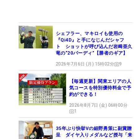
シェフラー、マキロイも使用の
『Qi4D』と手になじんだシャフ
ト ショットが呼び込んだ岩﨑亜久
竜の“20バーディ”【勝者のギア】
2026年7月6日 (月) 15時02分
9
【毎週更新】関東エリアの人
気コースを特別優待料金で予
約ができる！
2026年8月7日 (金) 06時00分
1
35年ぶり快挙Vの細野勇策に副賞贈
呈 ダイヤ入りメダルなど授与「来