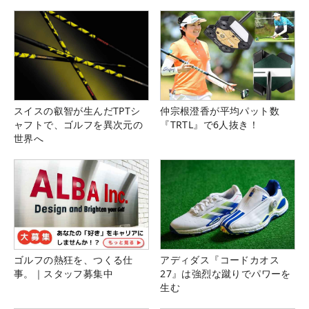
スイスの叡智が生んだTPTシ
仲宗根澄香が平均パット数
ャフトで、ゴルフを異次元の
『TRTL』で6人抜き！
世界へ
ゴルフの熱狂を、つくる仕
アディダス『コードカオス
事。｜スタッフ募集中
27』は強烈な蹴りでパワーを
生む