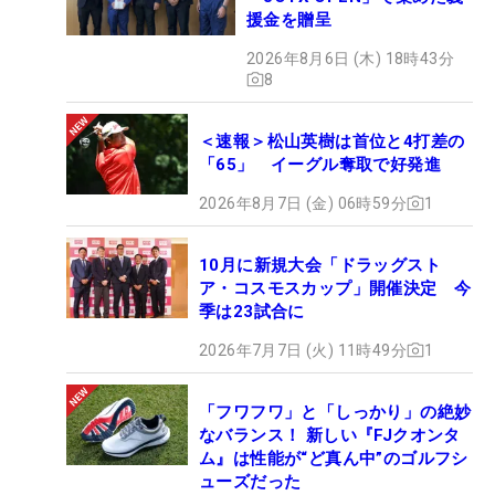
援金を贈呈
2026年8月6日 (木) 18時43分
8
＜速報＞松山英樹は首位と4打差の
「65」 イーグル奪取で好発進
2026年8月7日 (金) 06時59分
1
10月に新規大会「ドラッグスト
ア・コスモスカップ」開催決定 今
季は23試合に
2026年7月7日 (火) 11時49分
1
「フワフワ」と「しっかり」の絶妙
なバランス！ 新しい『FJクオンタ
ム』は性能が“ど真ん中”のゴルフシ
ューズだった