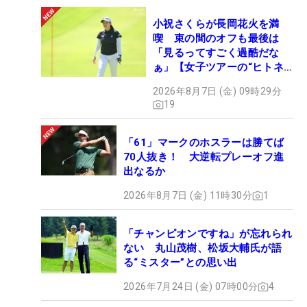
小祝さくらが長岡花火を満
喫 束の間のオフも最後は
「見るってすごく過酷だな
ぁ」【女子ツアーの“ヒトネ
タ”】
2026年8月7日 (金) 09時29分
19
「61」マークのホスラーは勝てば
70人抜き！ 大逆転プレーオフ進
出なるか
2026年8月7日 (金) 11時30分
1
「チャンピオンですね」が忘れられ
ない 丸山茂樹、松坂大輔氏が語
る“ミスター”との思い出
2026年7月24日 (金) 07時00分
4