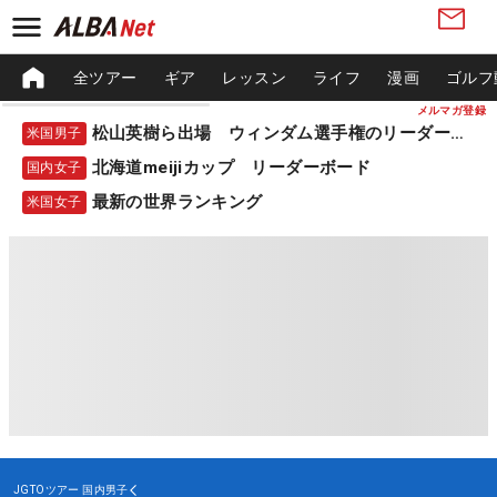
全ツアー
ギア
レッスン
ライフ
漫画
ゴルフ
メルマガ登録
松山英樹ら出場 ウィンダム選手権のリーダーボード
米国男子
北海道meijiカップ リーダーボード
国内女子
最新の世界ランキング
米国女子
JGTOツアー
国内男子