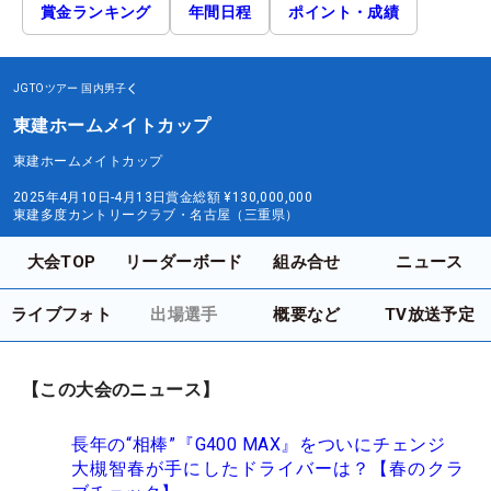
賞金ランキング
年間日程
ポイント・成績
JGTOツアー
国内男子
東建ホームメイトカップ
東建ホームメイトカップ
2025年4月10日-4月13日
賞金総額
¥130,000,000
東建多度カントリークラブ・名古屋（三重県）
大会TOP
リーダーボード
組み合せ
ニュース
ライブフォト
出場選手
概要など
TV放送予定
【この大会のニュース】
長年の“相棒”『G400 MAX』をついにチェンジ
大槻智春が手にしたドライバーは？【春のクラ