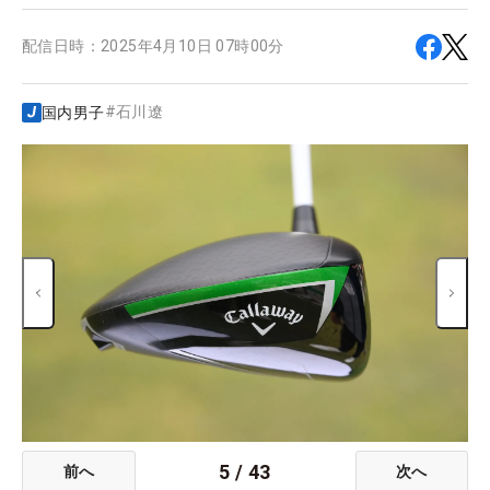
配信日時：
2025年4月10日 07時00分
#
石川遼
国内男子
5
/
43
前へ
次へ