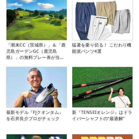
「潮来CC（茨城県）」＆「鹿
猛暑を乗り切る！ こだわり機
児島ガーデンGC（鹿児島
能派パンツ4選
県）」の無料プレー券が当た
る！！
最新モデル『FJクオンタム』
新『TENSEIオレンジ』はドラ
を石井良介プロがチェック
イバーシャフトの“最適解”