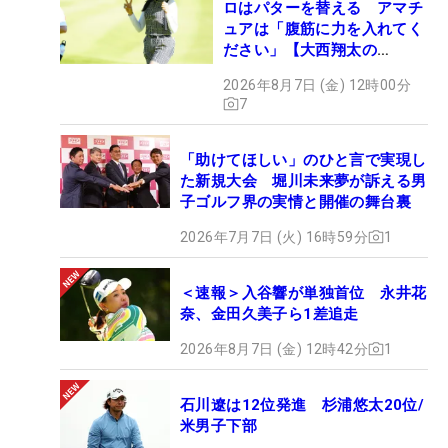
ロはパターを替える アマチ
ュアは「腹筋に力を入れてく
ださい」【大西翔太の
HOTSHOT】
2026年8月7日 (金) 12時00分
7
「助けてほしい」のひと言で実現し
た新規大会 堀川未来夢が訴える男
子ゴルフ界の実情と開催の舞台裏
2026年7月7日 (火) 16時59分
1
＜速報＞入谷響が単独首位 永井花
奈、金田久美子ら1差追走
2026年8月7日 (金) 12時42分
1
石川遼は12位発進 杉浦悠太20位/
米男子下部