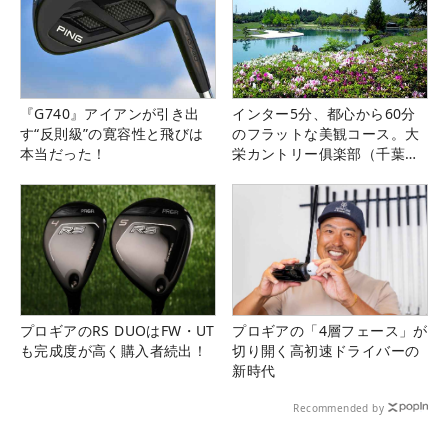
『G740』アイアンが引き出
インター5分、都心から60分
す“反則級”の寛容性と飛びは
のフラットな美観コース。大
本当だった！
栄カントリー俱楽部（千葉
県）
プロギアのRS DUOはFW・UT
プロギアの「4層フェース」が
も完成度が高く購入者続出！
切り開く高初速ドライバーの
新時代
Recommended by