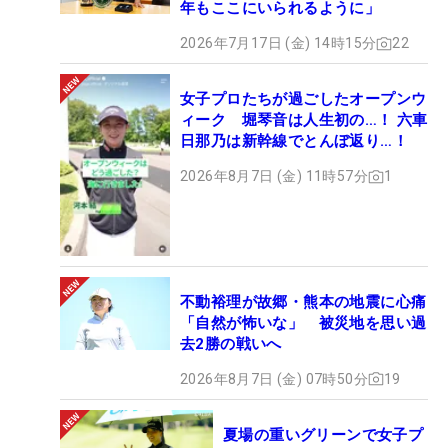
年もここにいられるように」
2026年7月17日 (金) 14時15分
22
女子プロたちが過ごしたオープンウ
ィーク 堀琴音は人生初の…！ 六車
日那乃は新幹線でとんぼ返り…！
2026年8月7日 (金) 11時57分
1
不動裕理が故郷・熊本の地震に心痛
「自然が怖いな」 被災地を思い過
去2勝の戦いへ
2026年8月7日 (金) 07時50分
19
夏場の重いグリーンで女子プ