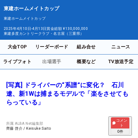
東建ホームメイトカップ
東建ホームメイトカップ
2025年4月10日-4月13日
賞金総額
¥130,000,000
東建多度カントリークラブ・名古屋（三重県）
大会TOP
リーダーボード
組み合せ
ニュース
ライブフォト
出場選手
概要など
TV放送予定
[写真] ドライバーの“系譜”に変化？ 石川
遼、新1Wは捕まるモデルで「楽をさせても
らっている」
コメン
所属
ALBA Net編集部
ト
齊藤 啓介
/
Keisuke Saito
0
件