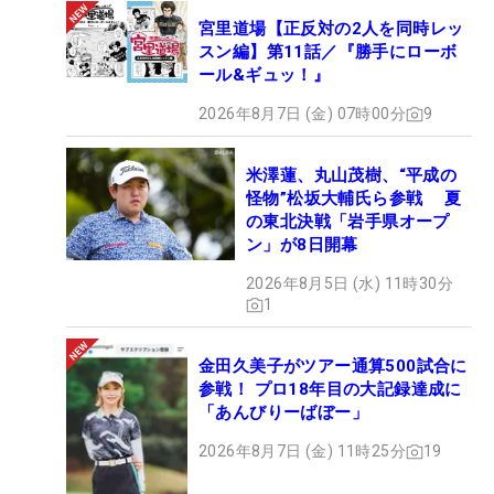
宮里道場【正反対の2人を同時レッ
スン編】第11話／『勝手にローボ
ール&ギュッ！』
2026年8月7日 (金) 07時00分
9
米澤蓮、丸山茂樹、“平成の
怪物”松坂大輔氏ら参戦 夏
の東北決戦「岩手県オープ
ン」が8日開幕
2026年8月5日 (水) 11時30分
1
金田久美子がツアー通算500試合に
参戦！ プロ18年目の大記録達成に
「あんびりーばぼー」
2026年8月7日 (金) 11時25分
19