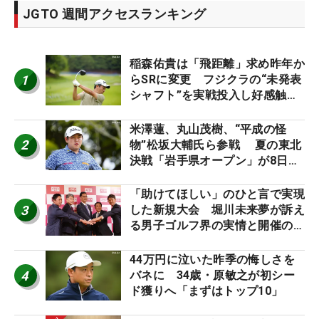
JGTO 週間アクセスランキング
稲森佑貴は「飛距離」求め昨年か
1
らSRに変更 フジクラの“未発表
シャフト”を実戦投入し好感触
「つかまえにいける」【男子ツア
ーのヒトネタ！】
米澤蓮、丸山茂樹、“平成の怪
2
物”松坂大輔氏ら参戦 夏の東北
決戦「岩手県オープン」が8日開
幕
「助けてほしい」のひと言で実現
3
した新規大会 堀川未来夢が訴え
る男子ゴルフ界の実情と開催の舞
台裏
44万円に泣いた昨季の悔しさを
4
バネに 34歳・原敏之が初シー
ド獲りへ「まずはトップ10」