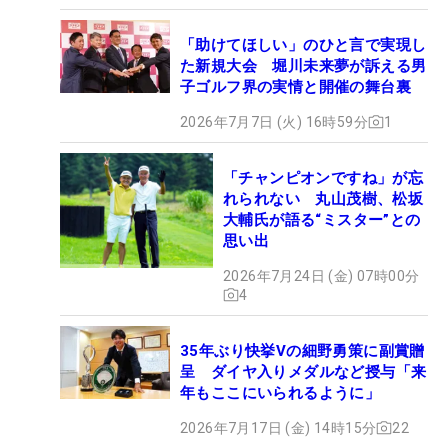
「助けてほしい」のひと言で実現し
た新規大会 堀川未来夢が訴える男
子ゴルフ界の実情と開催の舞台裏
2026年7月7日 (火) 16時59分
1
「チャンピオンですね」が忘
れられない 丸山茂樹、松坂
大輔氏が語る“ミスター”との
思い出
2026年7月24日 (金) 07時00分
4
35年ぶり快挙Vの細野勇策に副賞贈
呈 ダイヤ入りメダルなど授与「来
年もここにいられるように」
2026年7月17日 (金) 14時15分
22