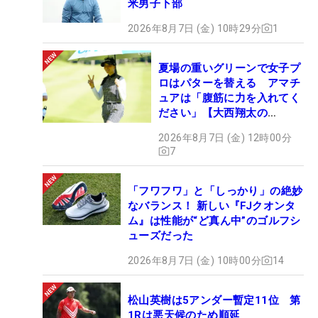
米男子下部
2026年8月7日 (金) 10時29分
1
夏場の重いグリーンで女子プ
ロはパターを替える アマチ
ュアは「腹筋に力を入れてく
ださい」【大西翔太の
HOTSHOT】
2026年8月7日 (金) 12時00分
7
「フワフワ」と「しっかり」の絶妙
なバランス！ 新しい『FJクオンタ
ム』は性能が“ど真ん中”のゴルフシ
ューズだった
2026年8月7日 (金) 10時00分
14
松山英樹は5アンダー暫定11位 第
1Rは悪天候のため順延