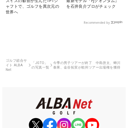
スイスの叡智が生んだTPTシ
最新モデル『FJクオンタム』
ャフトで、ゴルフを異次元の
を石井良介プロがチェック
世界へ
Recommended by
ゴルフ総合サ
「JGTO」
今季の男子ツアーが終了 中島啓太、蝉川
イト ALBA
の写真一覧
泰果、金谷拓実が欧州ツアー出場権を獲得
Net