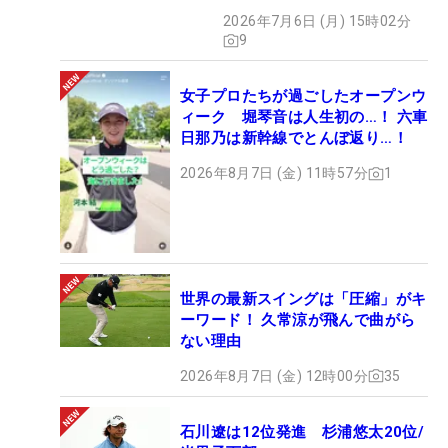
ィ”【勝者のギア】
2026年7月6日 (月) 15時02分
9
女子プロたちが過ごしたオープンウ
ィーク 堀琴音は人生初の…！ 六車
日那乃は新幹線でとんぼ返り…！
2026年8月7日 (金) 11時57分
1
世界の最新スイングは「圧縮」がキ
ーワード！ 久常涼が飛んで曲がら
ない理由
2026年8月7日 (金) 12時00分
35
石川遼は12位発進 杉浦悠太20位/