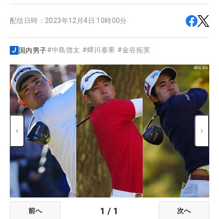
配信日時：
2023年12月4日 10時00分
#
中島啓太
#
蟬川泰果
#
金谷拓実
国内男子
1
/
1
前へ
次へ