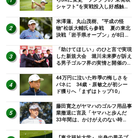
1
シャフト”を実戦投入し好感触
「つかまえにいける」【男子ツア
ーのヒトネタ！】
米澤蓮、丸山茂樹、“平成の怪
2
物”松坂大輔氏ら参戦 夏の東北
決戦「岩手県オープン」が8日開
幕
「助けてほしい」のひと言で実現
3
した新規大会 堀川未来夢が訴え
る男子ゴルフ界の実情と開催の舞
台裏
44万円に泣いた昨季の悔しさを
4
バネに 34歳・原敏之が初シー
ド獲りへ「まずはトップ10」
藤田寛之がヤマハのゴルフ用品事
5
業撤退に言及「ヤマハと歩んだ
33年間は、かけがえのない時
間」
『東北福祉大学』 出身の男子プ