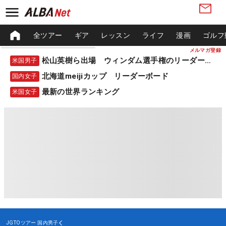
全ツアー
ギア
レッスン
ライフ
漫画
ゴルフ
メルマガ登録
松山英樹ら出場 ウィンダム選手権のリーダーボード
米国男子
北海道meijiカップ リーダーボード
国内女子
最新の世界ランキング
米国女子
JGTOツアー
国内男子