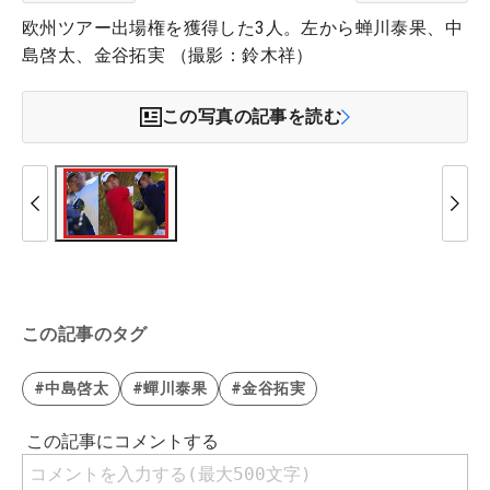
欧州ツアー出場権を獲得した3人。左から蝉川泰果、中
島啓太、金谷拓実 （撮影：鈴木祥）
この写真の記事を読む
この記事のタグ
#中島啓太
#蟬川泰果
#金谷拓実