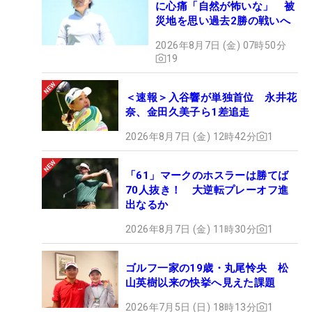
に心痛「自然が怖いな」 被
災地を思い過去2勝の戦いへ
2026年8月7日 (金) 07時50分
19
＜速報＞入谷響が単独首位 永井花
奈、金田久美子ら1差追走
2026年8月7日 (金) 12時42分
1
「61」マークのホスラーは勝てば
70人抜き！ 大逆転プレーオフ進
出なるか
2026年8月7日 (金) 11時30分
1
ゴルフ一家の19歳・丸尾怜央 松
山英樹以来の快挙へ見えた課題
2026年7月5日 (日) 18時13分
1