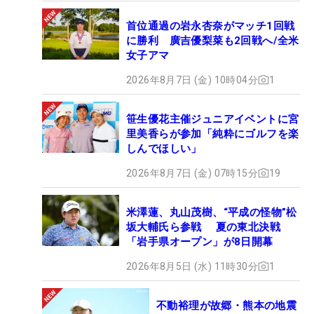
首位通過の岩永杏奈がマッチ1回戦
に勝利 廣吉優梨菜も2回戦へ/全米
女子アマ
2026年8月7日 (金) 10時04分
1
笹生優花主催ジュニアイベントに宮
里美香らが参加「純粋にゴルフを楽
しんでほしい」
2026年8月7日 (金) 07時15分
19
米澤蓮、丸山茂樹、“平成の怪物”松
坂大輔氏ら参戦 夏の東北決戦
「岩手県オープン」が8日開幕
2026年8月5日 (水) 11時30分
1
不動裕理が故郷・熊本の地震