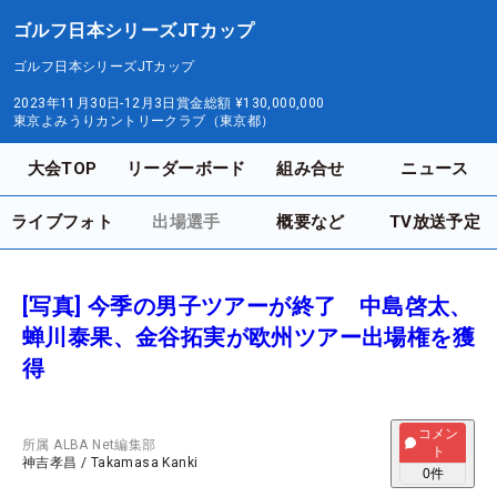
ゴルフ日本シリーズJTカップ
ゴルフ日本シリーズJTカップ
2023年11月30日-12月3日
賞金総額
¥130,000,000
東京よみうりカントリークラブ（東京都）
大会TOP
リーダーボード
組み合せ
ニュース
ライブフォト
出場選手
概要など
TV放送予定
[写真] 今季の男子ツアーが終了 中島啓太、
蝉川泰果、金谷拓実が欧州ツアー出場権を獲
得
コメン
所属
ALBA Net編集部
ト
神吉孝昌
/
Takamasa Kanki
0
件