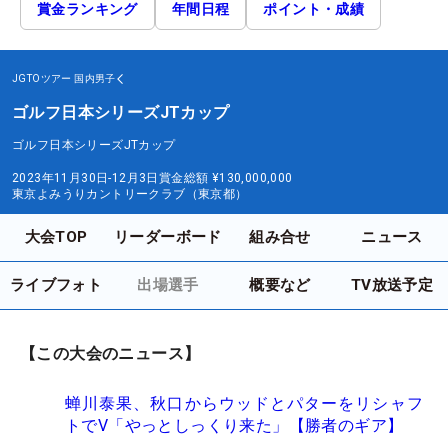
賞金ランキング
年間日程
ポイント・成績
JGTOツアー
国内男子
ゴルフ日本シリーズJTカップ
ゴルフ日本シリーズJTカップ
2023年11月30日-12月3日
賞金総額
¥130,000,000
東京よみうりカントリークラブ（東京都）
大会TOP
リーダーボード
組み合せ
ニュース
ライブフォト
出場選手
概要など
TV放送予定
【この大会のニュース】
蝉川泰果、秋口からウッドとパターをリシャフ
トでV「やっとしっくり来た」【勝者のギア】