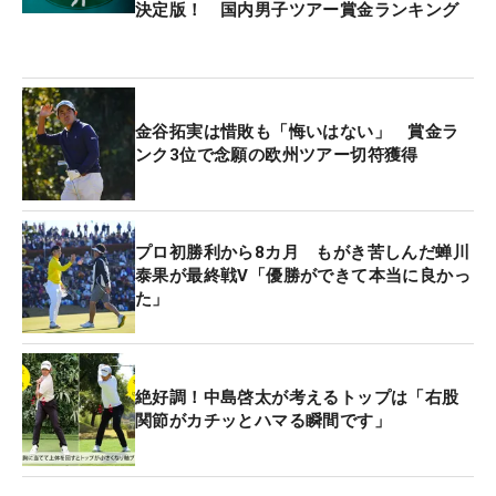
決定版！ 国内男子ツアー賞金ランキング
金谷拓実は惜敗も「悔いはない」 賞金ラ
ンク3位で念願の欧州ツアー切符獲得
プロ初勝利から8カ月 もがき苦しんだ蝉川
泰果が最終戦V「優勝ができて本当に良かっ
た」
絶好調！中島啓太が考えるトップは「右股
関節がカチッとハマる瞬間です」