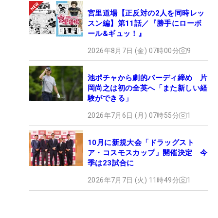
宮里道場【正反対の2人を同時レッ
スン編】第11話／『勝手にローボ
ール&ギュッ！』
2026年8月7日 (金) 07時00分
9
池ポチャから劇的バーディ締め 片
岡尚之は初の全英へ「また新しい経
験ができる」
2026年7月6日 (月) 07時55分
1
10月に新規大会「ドラッグスト
ア・コスモスカップ」開催決定 今
季は23試合に
2026年7月7日 (火) 11時49分
1