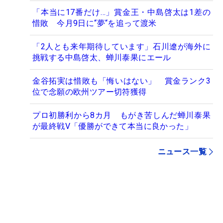
「本当に17番だけ…」賞金王・中島啓太は1差の
惜敗 今月9日に“夢“を追って渡米
「2人とも来年期待しています」石川遼が海外に
挑戦する中島啓太、蝉川泰果にエール
金谷拓実は惜敗も「悔いはない」 賞金ランク3
位で念願の欧州ツアー切符獲得
プロ初勝利から8カ月 もがき苦しんだ蝉川泰果
が最終戦V「優勝ができて本当に良かった」
ニュース一覧