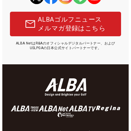
ALBAゴルフニュース
メルマガ登録はこちら
ALBA NetはR&Aのオフィシャルデジタルパートナー、および
USLPGAの日本公式サイトパートナーです。