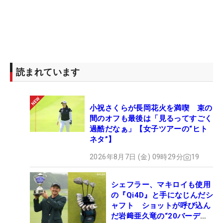
読まれています
小祝さくらが長岡花火を満喫 束の
間のオフも最後は「見るってすごく
過酷だなぁ」【女子ツアーの“ヒト
ネタ”】
2026年8月7日 (金) 09時29分
19
シェフラー、マキロイも使用
の『Qi4D』と手になじんだシ
ャフト ショットが呼び込ん
だ岩﨑亜久竜の“20バーデ