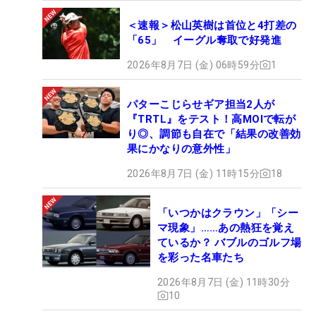
＜速報＞松山英樹は首位と4打差の
「65」 イーグル奪取で好発進
2026年8月7日 (金) 06時59分
1
パターこじらせギア担当2人が
『TRTL』をテスト！高MOIで転が
り◎、調節も自在で「結果の改善効
果にかなりの意外性」
2026年8月7日 (金) 11時15分
18
「いつかはクラウン」「シー
マ現象」……あの熱狂を覚え
ているか？ バブルのゴルフ場
を彩った名車たち
2026年8月7日 (金) 11時30分
10