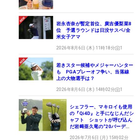
岩永杏奈が暫定首位、廣吉優梨菜8
位 予選ラウンドは日没サスペ/全
米女子アマ
2026年8月6日 (木) 11時18分
1
若きスター候補やメジャーハンター
も PGAプレーオフ争い、当落線
上の大物選手は？
2026年8月6日 (木) 14時02分
1
シェフラー、マキロイも使用
の『Qi4D』と手になじんだシ
ャフト ショットが呼び込ん
だ岩﨑亜久竜の“20バーデ
ィ”【勝者のギア】
2026年7月6日 (月) 15時02分