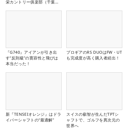
栄カントリー俱楽部（千葉
県）
『G740』アイアンが引き出
プロギアのRS DUOはFW・UT
す“反則級”の寛容性と飛びは
も完成度が高く購入者続出！
本当だった！
新『TENSEIオレンジ』はドラ
スイスの叡智が生んだTPTシ
イバーシャフトの“最適解”
ャフトで、ゴルフを異次元の
世界へ