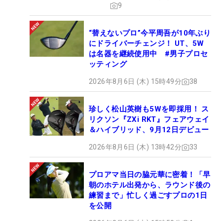
9
“替えないプロ”今平周吾が10年ぶり
にドライバーチェンジ！ UT、5W
は名器を継続使用中 #男子プロセ
ッティング
2026年8月6日 (木) 15時49分
38
珍しく松山英樹も5Wを即採用！ ス
リクソン『ZXi RKT』フェアウェイ
＆ハイブリッド、9月12日デビュー
2026年8月6日 (木) 13時42分
33
プロアマ当日の脇元華に密着！「早
朝のホテル出発から、ラウンド後の
練習まで」忙しく過ごすプロの1日
を公開