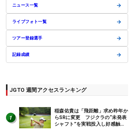
→
ニュース一覧
→
ライブフォト一覧
→
ツアー登録選手
→
記録成績
JGTO 週間アクセスランキング
稲森佑貴は「飛距離」求め昨年か
1
らSRに変更 フジクラの“未発表
シャフト”を実戦投入し好感触
「つかまえにいける」【男子ツア