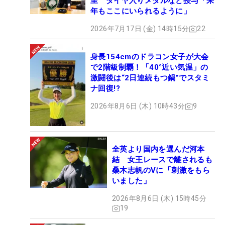
呈 ダイヤ入りメダルなど授与「来
年もここにいられるように」
2026年7月17日 (金) 14時15分
22
身長154cmのドラコン女子が大会
で2階級制覇！「40°近い気温」の
激闘後は“2日連続もつ鍋”でスタミ
ナ回復!?
2026年8月6日 (木) 10時43分
9
全英より国内を選んだ河本
結 女王レースで離されるも
桑木志帆のVに「刺激をもら
いました」
2026年8月6日 (木) 15時45分
19