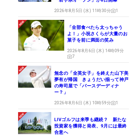
「岩手県オープン」が8日開幕
2026年8月5日 (水) 11時30分
1
「全部食べたら太っちゃう
よ！」小祝さくらが大量のお
菓子を前に満面の笑み
2026年8月6日 (木) 14時09分
7
無念の「全英女子」を終えた山下美
夢有が帰国 きょうだい揃って神戸
の寿司屋で「バースデーディナ
ー？」
2026年8月6日 (木) 10時59分
1
LIVゴルフは来季も継続？ 新たな
投資家を獲得と発表、9月には最終
合意へ