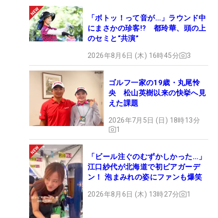
「ボトッ！って音が…」ラウンド中
にまさかの珍客!? 都玲華、頭の上
のセミと“共演”
2026年8月6日 (木) 16時45分
3
ゴルフ一家の19歳・丸尾怜
央 松山英樹以来の快挙へ見
えた課題
2026年7月5日 (日) 18時13分
1
「ビール注ぐのむずかしかった…」
江口紗代が北海道で初ビアガーデ
ン！ 泡まみれの姿にファンも爆笑
2026年8月6日 (木) 13時27分
1