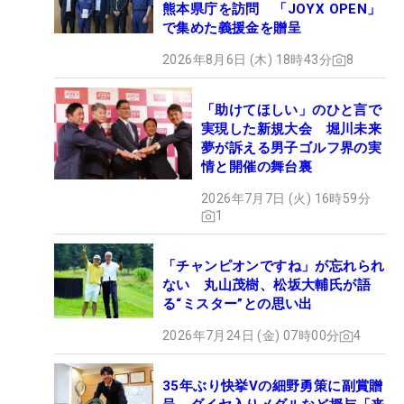
熊本県庁を訪問 「JOYX OPEN」
で集めた義援金を贈呈
2026年8月6日 (木) 18時43分
8
「助けてほしい」のひと言で
実現した新規大会 堀川未来
夢が訴える男子ゴルフ界の実
情と開催の舞台裏
2026年7月7日 (火) 16時59分
1
「チャンピオンですね」が忘れられ
ない 丸山茂樹、松坂大輔氏が語
る“ミスター”との思い出
2026年7月24日 (金) 07時00分
4
35年ぶり快挙Vの細野勇策に副賞贈