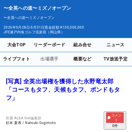
〜全英への道〜ミズノオープン
〜全英への道〜ミズノオープン
2026年5月28日-5月31日
賞金総額
¥100,000,000
JFE瀬戸内海ゴルフ倶楽部（岡山県）
大会TOP
リーダーボード
組み合せ
ニュース
ライブフォト
出場選手
概要など
TV放送予定
[写真] 全英出場権を獲得した永野竜太郎
「コースもタフ、天候もタフ、ポンドもタ
フ」
コメン
所属
ALBA Net編集部
ト
杉本 夏希
/
Natsuki Sugimoto
0
件