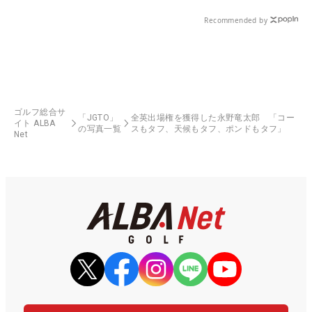
Recommended by
ゴルフ総合サ
「JGTO」
全英出場権を獲得した永野竜太郎 「コー
イト ALBA
の写真一覧
スもタフ、天候もタフ、ポンドもタフ」
Net