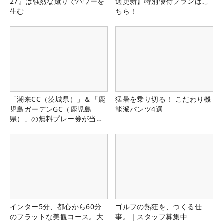
27』は強烈な蹴りでパワーを
週更新】特別優待プランはこ
生む
ちら！
「潮来CC（茨城県）」＆「鹿
猛暑を乗り切る！ こだわり機
児島ガーデンGC（鹿児島
能派パンツ4選
県）」の無料プレー券が当た
る！！
インター5分、都心から60分
ゴルフの熱狂を、つくる仕
のフラットな美観コース。大
事。｜スタッフ募集中