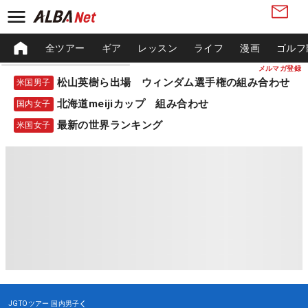
全ツアー
ギア
レッスン
ライフ
漫画
ゴルフ
メルマガ登録
松山英樹ら出場 ウィンダム選手権の組み合わせ
米国男子
北海道meijiカップ 組み合わせ
国内女子
最新の世界ランキング
米国女子
JGTOツアー
国内男子