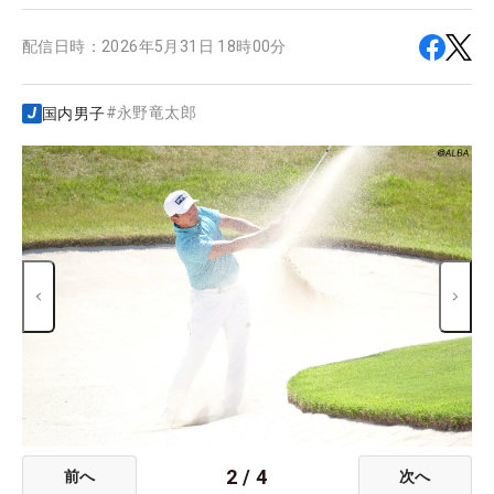
配信日時：
2026年5月31日 18時00分
#
永野竜太郎
国内男子
2
/
4
前へ
次へ