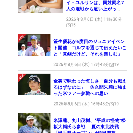
イ・ユルリンは、同姓同名7
人の混戦から這い上がっ
た“新星ヒロイン”
2026年8月6日 (木) 11時30分
15
笹生優花が6度目のジュニアイベン
ト開催 ゴルフを通じて伝えたいこ
と「真剣だけど、それを楽しむ」
2026年8月6日 (木) 17時43分
19
全英で味わった悔しさ「自分も戦え
るはずなのに」 佐久間朱莉に強ま
った米ツアー参戦への思い
2026年8月6日 (木) 16時45分
19
米澤蓮、丸山茂樹、“平成の怪物”松
坂大輔氏ら参戦 夏の東北決戦