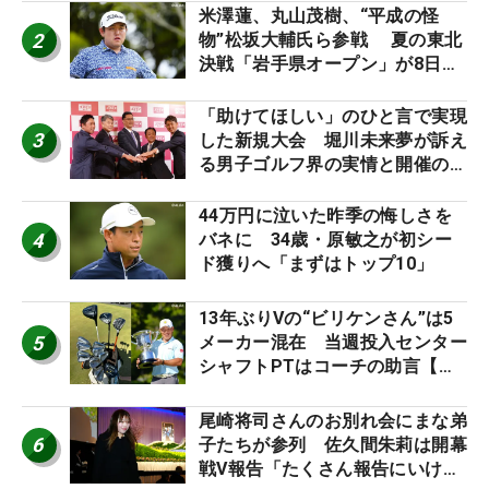
ーのヒトネタ！】
米澤蓮、丸山茂樹、“平成の怪
2
物”松坂大輔氏ら参戦 夏の東北
決戦「岩手県オープン」が8日開
幕
「助けてほしい」のひと言で実現
3
した新規大会 堀川未来夢が訴え
る男子ゴルフ界の実情と開催の舞
台裏
44万円に泣いた昨季の悔しさを
4
バネに 34歳・原敏之が初シー
ド獲りへ「まずはトップ10」
13年ぶりVの“ビリケンさん”は5
5
メーカー混在 当週投入センター
シャフトPTはコーチの助言【勝
者のギア】
尾崎将司さんのお別れ会にまな弟
6
子たちが参列 佐久間朱莉は開幕
戦V報告「たくさん報告にいける