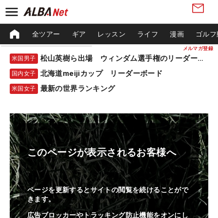
全ツアー
ギア
レッスン
ライフ
漫画
ゴルフ
メルマガ登録
松山英樹ら出場 ウィンダム選手権のリーダーボード
米国男子
北海道meijiカップ リーダーボード
国内女子
最新の世界ランキング
米国女子
このページが表示されるお客様へ
ページを更新するとサイトの閲覧を続けることがで
きます。
広告ブロッカーやトラッキング防止機能をオンにし