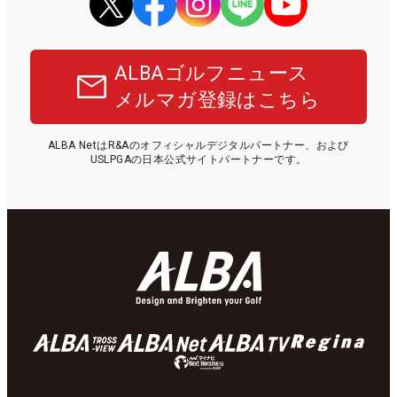
ALBAゴルフニュース
メルマガ登録はこちら
ALBA NetはR&Aのオフィシャルデジタルパートナー、および
USLPGAの日本公式サイトパートナーです。