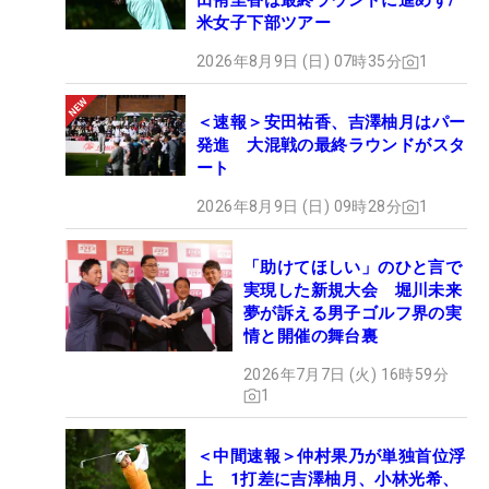
田侑里香は最終ラウンドに進めず/
米女子下部ツアー
2026年8月9日 (日) 07時35分
1
＜速報＞安田祐香、吉澤柚月はパー
発進 大混戦の最終ラウンドがスタ
ート
2026年8月9日 (日) 09時28分
1
「助けてほしい」のひと言で
実現した新規大会 堀川未来
夢が訴える男子ゴルフ界の実
情と開催の舞台裏
2026年7月7日 (火) 16時59分
1
＜中間速報＞仲村果乃が単独首位浮
上 1打差に吉澤柚月、小林光希、