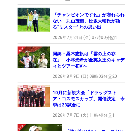
「チャンピオンですね」が忘れられ
ない 丸山茂樹、松坂大輔氏が語
る“ミスター”との思い出
2026年7月24日 (金) 07時00分
4
同郷・桑木志帆は「雲の上の存
在」 小林光希が全英女王のキャデ
ィとツアー初Vへ
2026年8月9日 (日) 08時03分
20
10月に新規大会「ドラッグスト
ア・コスモスカップ」開催決定 今
季は23試合に
2026年7月7日 (火) 11時49分
1