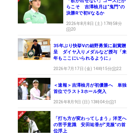
「欲が出せない」コースだか
らこそ 吉澤柚月は“鬼門”の
決勝Rで初Vなるか
2026年8月8日 (土) 17時58分
20
35年ぶり快挙Vの細野勇策に副賞贈
呈 ダイヤ入りメダルなど授与「来
年もここにいられるように」
2026年7月17日 (金) 14時15分
22
＜速報＞吉澤柚月が初優勝へ 単独
首位でラスト3ホール突入
2026年8月9日 (日) 13時04分
1
「打ち方が変わってしまう」洋芝へ
の苦手意識 安田祐香が“克服”の首
位浮上