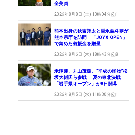
全美貞
2026年8月8日 (土) 13時04分
1
熊本出身の秋吉翔太と重永亜斗夢が
熊本県庁を訪問 「JOYX OPEN」
で集めた義援金を贈呈
2026年8月6日 (木) 18時43分
8
米澤蓮、丸山茂樹、“平成の怪物”松
坂大輔氏ら参戦 夏の東北決戦
「岩手県オープン」が8日開幕
2026年8月5日 (水) 11時30分
1