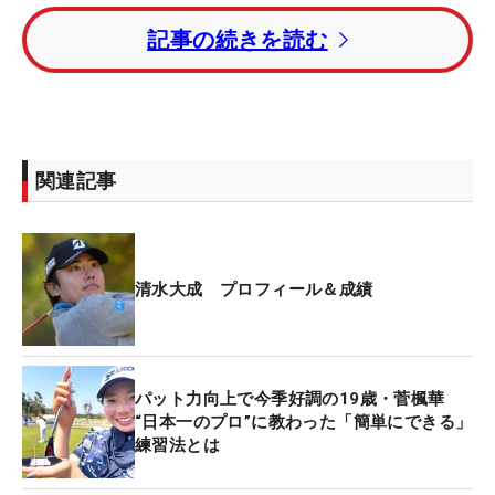
ら5人が続いている。
記事の続きを読む
昨年覇者の今平周吾はトータル1オーバー・12位タ
イ。平田憲聖はトータル3オーバー・19位タイ、金
谷拓実はトータル4オーバー・24位タイにつけてい
る。
関連記事
今大会の賞金総額は2億1000万円。優勝者には賞金
4200万円と、来年の「マスターズ」「全英オープ
ン」の出場権が与えられる。
清水大成 プロフィール＆成績
パット力向上で今季好調の19歳・菅楓華
“日本一のプロ”に教わった「簡単にできる」
練習法とは