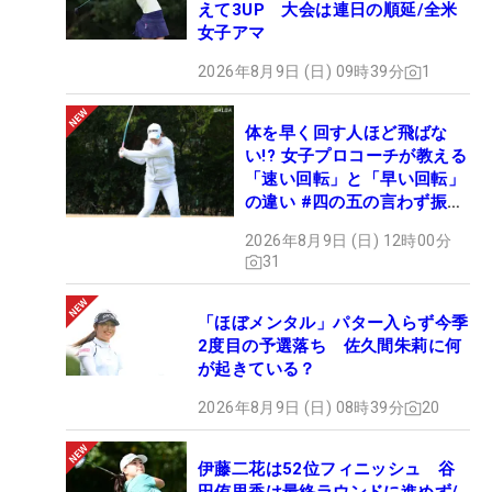
えて3UP 大会は連日の順延/全米
女子アマ
2026年8月9日 (日) 09時39分
1
体を早く回す人ほど飛ばな
い!? 女子プロコーチが教える
「速い回転」と「早い回転」
の違い #四の五の言わず振り
氣れ
2026年8月9日 (日) 12時00分
31
「ほぼメンタル」パター入らず今季
2度目の予選落ち 佐久間朱莉に何
が起きている？
2026年8月9日 (日) 08時39分
20
伊藤二花は52位フィニッシュ 谷