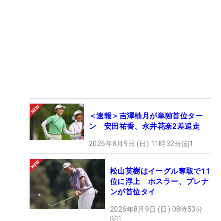
＜速報＞吉澤柚月が単独首位ター
ン 安田祐香、永井花奈2差追走
2026年8月9日 (日) 11時32分
1
松山英樹はイーグル奪取で11
位に浮上 ホスラー、ブレナ
ンが首位タイ
2026年8月9日 (日) 08時53分
1