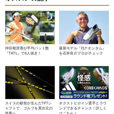
仲宗根澄香が平均パット数
最新モデル『FJクオンタム』
『TRTL』で6人抜き！
を石井良介プロがチェック
スイスの叡智が生んだTPTシ
ネクストヒロイン選手とラウ
ャフトで、ゴルフを異次元の
ンドできるチャンス！詳しく
世界へ
はこちら！