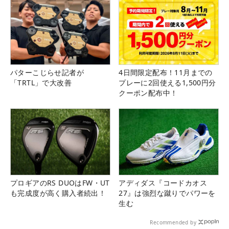
パターこじらせ記者が
4日間限定配布！11月までの
「TRTL」で大改善
プレーに2回使える1,500円分
クーポン配布中！
プロギアのRS DUOはFW・UT
アディダス『コードカオス
も完成度が高く購入者続出！
27』は強烈な蹴りでパワーを
生む
Recommended by