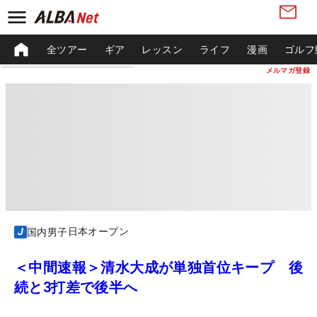
全ツアー
ギア
レッスン
ライフ
漫画
ゴルフ
メルマガ登録
日本オープン
国内男子
＜中間速報＞清水大成が単独首位キープ 後
続と3打差で後半へ