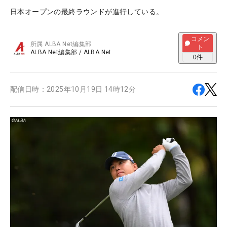
日本オープンの最終ラウンドが進行している。
コメン
所属
ALBA Net編集部
ト
ALBA Net編集部
/
ALBA Net
0
件
配信日時：
2025年10月19日 14時12分