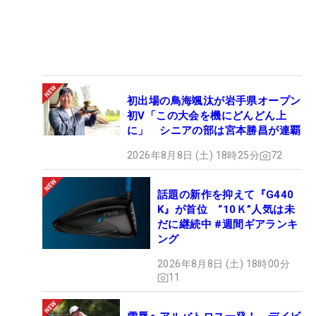
初出場の鳥海颯汰が岩手県オープン
初V「この大会を機にどんどん上
に」 シニアの部は宮本勝昌が連覇
2026年8月8日 (土) 18時25分
72
話題の新作を抑えて『G440
K』が首位 “10Ｋ”人気は未
だに継続中 #週間ギアランキ
ング
2026年8月8日 (土) 18時00分
11