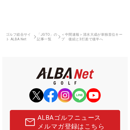
ゴルフ総合サイ
「JGTO」の
＜中間速報＞清水大成が単独首位キー
ト ALBA Net
記事一覧
プ 後続と3打差で後半へ
ALBAゴルフニュース
メルマガ登録はこちら