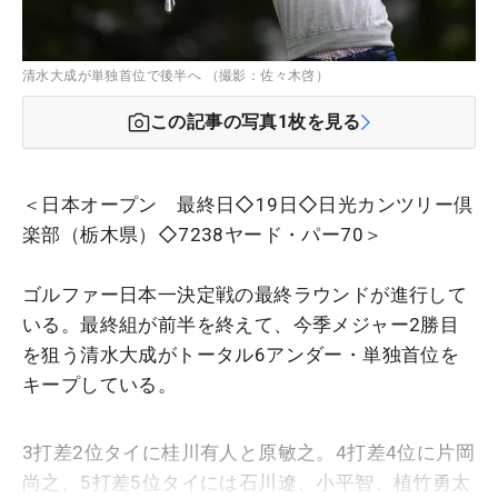
清水大成が単独首位で後半へ （撮影：佐々木啓）
この記事の写真
1
枚を見る
＜日本オープン 最終日◇19日◇日光カンツリー倶
楽部（栃木県）◇7238ヤード・パー70＞
ゴルファー日本一決定戦の最終ラウンドが進行して
いる。最終組が前半を終えて、今季メジャー2勝目
を狙う清水大成がトータル6アンダー・単独首位を
キープしている。
3打差2位タイに桂川有人と原敏之。4打差4位に片岡
尚之、5打差5位タイには石川遼、小平智、植竹勇太