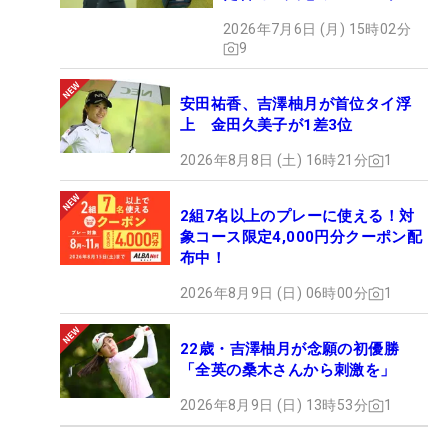
ィ”【勝者のギア】
2026年7月6日 (月) 15時02分
9
安田祐香、吉澤柚月が首位タイ浮
上 金田久美子が1差3位
2026年8月8日 (土) 16時21分
1
2組7名以上のプレーに使える！対
象コース限定4,000円分クーポン配
布中！
2026年8月9日 (日) 06時00分
1
22歳・吉澤柚月が念願の初優勝
「全英の桑木さんから刺激を」
2026年8月9日 (日) 13時53分
1