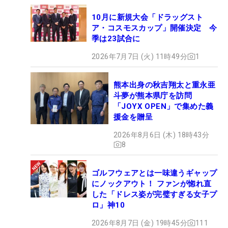
10月に新規大会「ドラッグスト
ア・コスモスカップ」開催決定 今
季は23試合に
2026年7月7日 (火) 11時49分
1
熊本出身の秋吉翔太と重永亜
斗夢が熊本県庁を訪問
「JOYX OPEN」で集めた義
援金を贈呈
2026年8月6日 (木) 18時43分
8
ゴルフウェアとは一味違うギャップ
にノックアウト！ ファンが惚れ直
した「ドレス姿が完璧すぎる女子プ
ロ」神10
2026年8月7日 (金) 19時45分
111