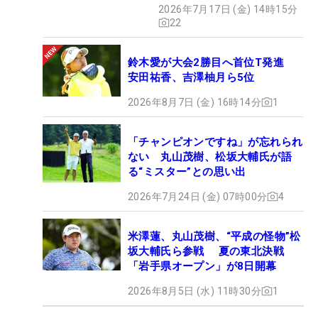
2026年7月17日 (金) 14時15分
22
鈴木愛が大会2勝目へ首位T発進
安田祐香、吉澤柚月ら5位
2026年8月7日 (金) 16時14分
1
「チャンピオンですね」が忘れられ
ない 丸山茂樹、松坂大輔氏が語
る“ミスター”との思い出
2026年7月24日 (金) 07時00分
4
米澤蓮、丸山茂樹、“平成の怪物”松
坂大輔氏ら参戦 夏の東北決戦
「岩手県オープン」が8日開幕
2026年8月5日 (水) 11時30分
1