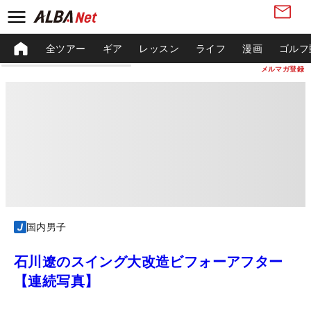
全ツアー
ギア
レッスン
ライフ
漫画
ゴルフ
メルマガ登録
国内男子
石川遼のスイング大改造ビフォーアフター
【連続写真】