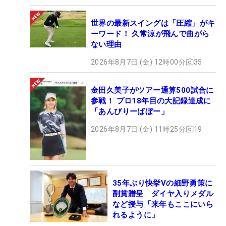
世界の最新スイングは「圧縮」がキ
ーワード！ 久常涼が飛んで曲がら
ない理由
2026年8月7日 (金) 12時00分
35
金田久美子がツアー通算500試合に
参戦！ プロ18年目の大記録達成に
「あんびりーばぼー」
2026年8月7日 (金) 11時25分
19
35年ぶり快挙Vの細野勇策に
副賞贈呈 ダイヤ入りメダル
など授与「来年もここにいら
れるように」