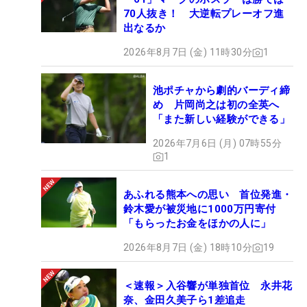
70人抜き！ 大逆転プレーオフ進
出なるか
2026年8月7日 (金) 11時30分
1
池ポチャから劇的バーディ締
め 片岡尚之は初の全英へ
「また新しい経験ができる」
2026年7月6日 (月) 07時55分
1
あふれる熊本への思い 首位発進・
鈴木愛が被災地に1000万円寄付
「もらったお金をほかの人に」
2026年8月7日 (金) 18時10分
19
＜速報＞入谷響が単独首位 永井花
奈、金田久美子ら1差追走