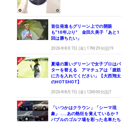
首位発進もグリーン上での開眼
も“10年ぶり” 金田久美子「あと1
回は勝ちたい」
2026年8月7日 (金) 17時29分
19
夏場の重いグリーンで女子プロはパ
ターを替える アマチュアは「腹筋
に力を入れてください」【大西翔太
のHOTSHOT】
2026年8月7日 (金) 12時00分
7
「いつかはクラウン」「シーマ現
象」……あの熱狂を覚えているか？
バブルのゴルフ場を彩った名車たち