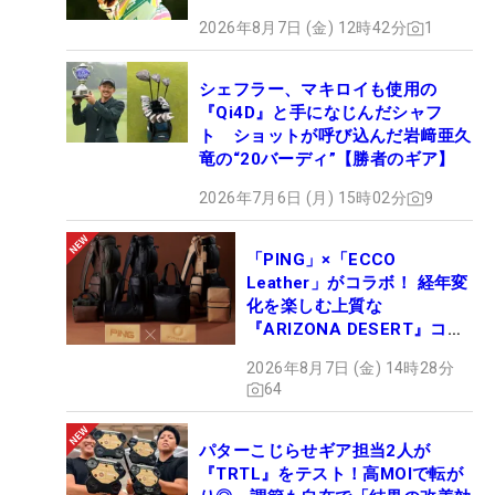
2026年8月7日 (金) 12時42分
1
シェフラー、マキロイも使用の
『Qi4D』と手になじんだシャフ
ト ショットが呼び込んだ岩﨑亜久
竜の“20バーディ”【勝者のギア】
2026年7月6日 (月) 15時02分
9
「PING」×「ECCO
Leather」がコラボ！ 経年変
化を楽しむ上質な
『ARIZONA DESERT』コレ
クション、9月15日限定デビ
2026年8月7日 (金) 14時28分
ュー
64
パターこじらせギア担当2人が
『TRTL』をテスト！高MOIで転が