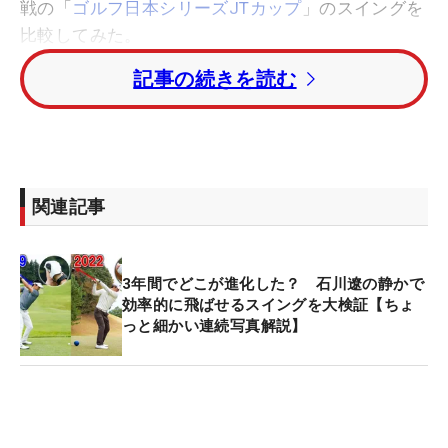
戦の「
ゴルフ日本シリーズJTカップ
」のスイングを
比較してみた。
記事の続きを読む
関連記事
3年間でどこが進化した？ 石川遼の静かで
効率的に飛ばせるスイングを大検証【ちょ
っと細かい連続写真解説】