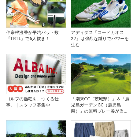
仲宗根澄香が平均パット数
アディダス『コードカオス
『TRTL』で6人抜き！
27』は強烈な蹴りでパワーを
生む
ゴルフの熱狂を、つくる仕
「潮来CC（茨城県）」＆「鹿
事。｜スタッフ募集中
児島ガーデンGC（鹿児島
県）」の無料プレー券が当た
る！！