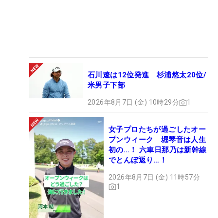
石川遼は12位発進 杉浦悠太20位/
米男子下部
2026年8月7日 (金) 10時29分
1
女子プロたちが過ごしたオー
プンウィーク 堀琴音は人生
初の…！ 六車日那乃は新幹線
でとんぼ返り…！
2026年8月7日 (金) 11時57分
1