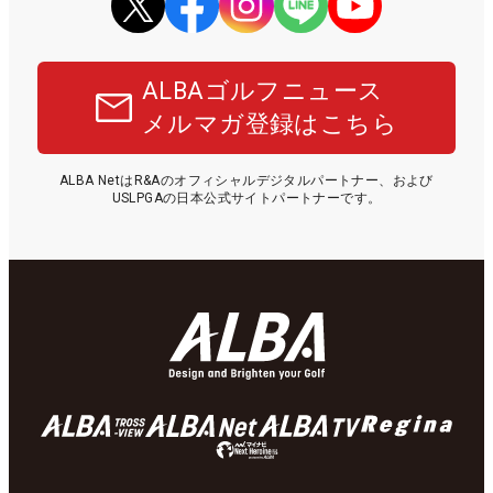
ALBAゴルフニュース
メルマガ登録はこちら
ALBA NetはR&Aのオフィシャルデジタルパートナー、および
USLPGAの日本公式サイトパートナーです。