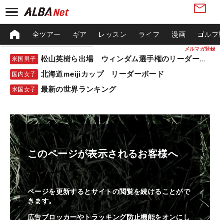
全ツアー
ギア
レッスン
ライフ
漫画
ゴルフ
メルマガ登録
松山英樹ら出場 ウィンダム選手権のリーダーボード
米国男子
北海道meijiカップ リーダーボード
国内女子
最新の世界ランキング
米国女子
このページが表示されるお客様へ
ページを更新するとサイトの閲覧を続けることがで
きます。
広告ブロッカーやトラッキング防止機能をオンにし