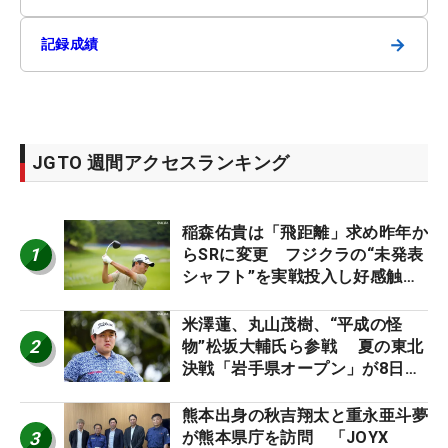
→
記録成績
JGTO 週間アクセスランキング
稲森佑貴は「飛距離」求め昨年か
1
らSRに変更 フジクラの“未発表
シャフト”を実戦投入し好感触
「つかまえにいける」【男子ツア
ーのヒトネタ！】
米澤蓮、丸山茂樹、“平成の怪
2
物”松坂大輔氏ら参戦 夏の東北
決戦「岩手県オープン」が8日開
幕
熊本出身の秋吉翔太と重永亜斗夢
3
が熊本県庁を訪問 「JOYX