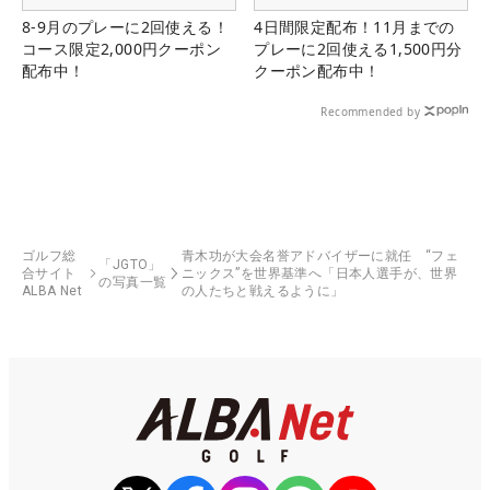
8-9月のプレーに2回使える！
4日間限定配布！11月までの
コース限定2,000円クーポン
プレーに2回使える1,500円分
配布中！
クーポン配布中！
Recommended by
ゴルフ総
青木功が大会名誉アドバイザーに就任 “フェ
「JGTO」
合サイト
ニックス”を世界基準へ「日本人選手が、世界
の写真一覧
ALBA Net
の人たちと戦えるように」