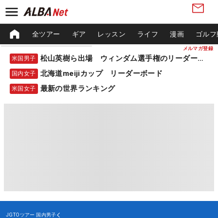
全ツアー
ギア
レッスン
ライフ
漫画
ゴルフ
メルマガ登録
松山英樹ら出場 ウィンダム選手権のリーダーボード
米国男子
北海道meijiカップ リーダーボード
国内女子
最新の世界ランキング
米国女子
JGTOツアー
国内男子