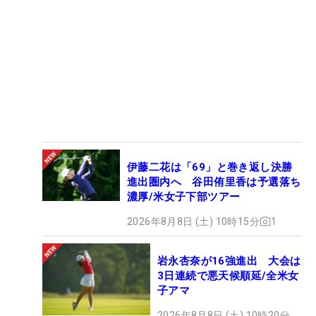
伊藤二花は「69」と巻き返し決勝
進出圏内へ 谷田侑里香は予選落ち
濃厚/米女子下部ツアー
2026年8月8日 (土) 10時15分
1
岩永杏奈が16強進出 大会は
3日連続で悪天候順延/全米女
子アマ
2026年8月8日 (土) 10時20分