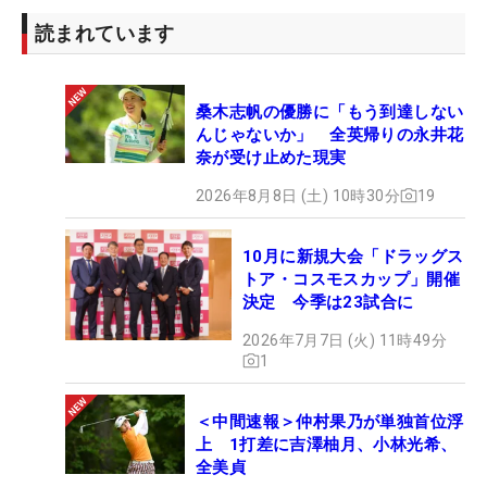
読まれています
桑木志帆の優勝に「もう到達しない
んじゃないか」 全英帰りの永井花
奈が受け止めた現実
2026年8月8日 (土) 10時30分
19
10月に新規大会「ドラッグス
トア・コスモスカップ」開催
決定 今季は23試合に
2026年7月7日 (火) 11時49分
1
＜中間速報＞仲村果乃が単独首位浮
上 1打差に吉澤柚月、小林光希、
全美貞