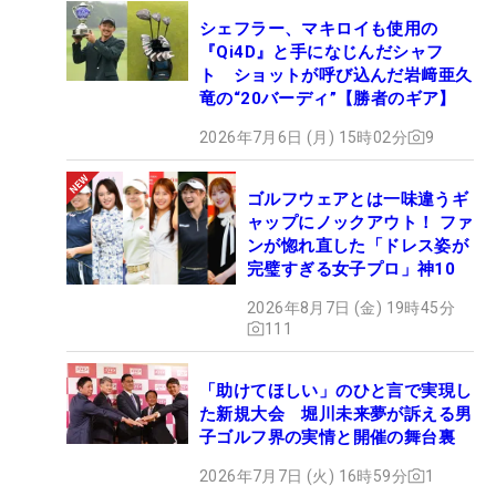
シェフラー、マキロイも使用の
『Qi4D』と手になじんだシャフ
ト ショットが呼び込んだ岩﨑亜久
竜の“20バーディ”【勝者のギア】
2026年7月6日 (月) 15時02分
9
ゴルフウェアとは一味違うギ
ャップにノックアウト！ ファ
ンが惚れ直した「ドレス姿が
完璧すぎる女子プロ」神10
2026年8月7日 (金) 19時45分
111
「助けてほしい」のひと言で実現し
た新規大会 堀川未来夢が訴える男
子ゴルフ界の実情と開催の舞台裏
2026年7月7日 (火) 16時59分
1