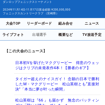
ダンロップフェニックストーナメント
2024年11月14日-11月17日
賞金総額
¥200,000,000
フェニックスカントリークラブ （宮崎県）
大会TOP
リーダーボード
組み合せ
ニュース
ライブフォト
出場選手
概要など
TV放送予定
【この大会のニュース】
日本初Vを挙げたマクグリービー 得意のウェッ
ジはクリブの未発表作4本！【勝者のギア】
タイガー超えのナイスガイ！ 念願の日本で勝利
したM・マクグリービー 松山英樹とも“直接対
決”「本当に夢が叶った瞬間」
松山英樹は『66 』も届かず 無念のパッティン