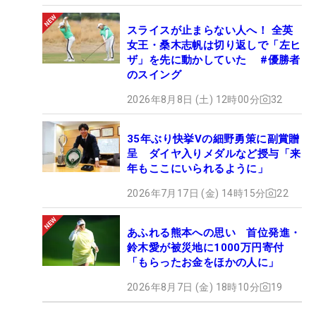
スライスが止まらない人へ！ 全英
女王・桑木志帆は切り返しで「左ヒ
ザ」を先に動かしていた #優勝者
のスイング
2026年8月8日 (土) 12時00分
32
35年ぶり快挙Vの細野勇策に副賞贈
呈 ダイヤ入りメダルなど授与「来
年もここにいられるように」
2026年7月17日 (金) 14時15分
22
あふれる熊本への思い 首位発進・
鈴木愛が被災地に1000万円寄付
「もらったお金をほかの人に」
2026年8月7日 (金) 18時10分
19