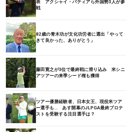
表 アクシャイ・バティアら外国勢3人が参
戦
82歳の青木功が文化功労者に選出「やって
きて良かった、ありがとう」
藤田寛之が3位で最終戦に滑り込み 米シニ
アツアーの来季シード権も獲得
ツアー優勝経験者、日本女王、現役米ツア
ー選手も… あす開幕のJLPGA最終プロテ
ストを受験する注目選手は？