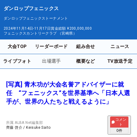
ダンロップフェニックス
ダンロップフェニックストーナメント
2024年11月14日-11月17日
賞金総額
¥200,000,000
フェニックスカントリークラブ （宮崎県）
大会TOP
リーダーボード
組み合せ
ニュース
ライブフォト
出場選手
概要など
TV放送予定
[写真] 青木功が大会名誉アドバイザーに就
任 “フェニックス”を世界基準へ「日本人選
手が、世界の人たちと戦えるように」
コメン
所属
ALBA Net編集部
ト
齊藤 啓介
/
Keisuke Saito
0
件