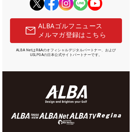
ALBAゴルフニュース
メルマガ登録はこちら
ALBA NetはR&Aのオフィシャルデジタルパートナー、および
USLPGAの日本公式サイトパートナーです。