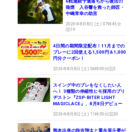
6戦連続予選落ちから復活の
狼煙 入谷響を救った師匠・
中嶋常幸の助言
2026年8月8日 (土) 07時45分
19
4日間の期間限定配布！11月までの
プレーに2回使える1,500円＆1,000
円分クーポン！
2026年8月8日 (土) 06時00分
2
スイング中のブレをなくしたい人
へ！ 3種類の伸縮性ヒモ採用のブリ
ヂストン『ZSP-BITER LIGHT
MAGICLACE』、8月8日デビュー
2026年8月8日 (土) 11時30分
30
熊本出身の秋吉翔太と重永亜斗夢が