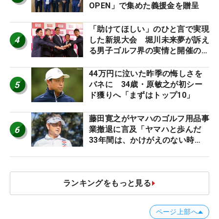
OPEN」で集めた義援金を贈呈
「助けてほしい」のひと言で実現
4
した新規大会 堀川未来夢が訴え
る男子ゴルフ界の実情と開催の舞
台裏
44万円に泣いた昨季の悔しさを
5
バネに 34歳・原敏之が初シー
ド獲りへ「まずはトップ10」
藤田寛之がヤマハのゴルフ用品事
6
業撤退に言及「ヤマハと歩んだ
33年間は、かけがえのない時
間」
ランキングをもっと見る
ページ上部へ