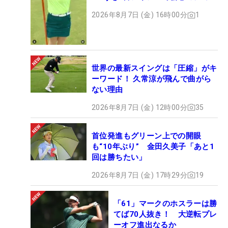
ト
2026年8月7日 (金) 16時00分
1
世界の最新スイングは「圧縮」がキ
ーワード！ 久常涼が飛んで曲がら
ない理由
2026年8月7日 (金) 12時00分
35
首位発進もグリーン上での開眼
も“10年ぶり” 金田久美子「あと1
回は勝ちたい」
2026年8月7日 (金) 17時29分
19
「61」マークのホスラーは勝
てば70人抜き！ 大逆転プレ
ーオフ進出なるか