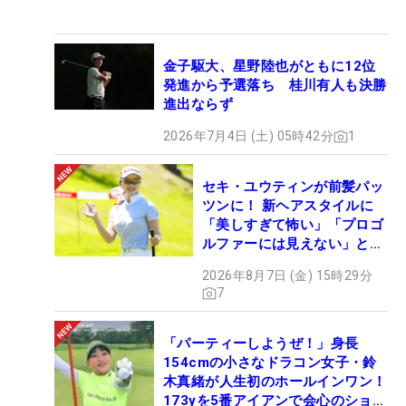
金子駆大、星野陸也がともに12位
発進から予選落ち 桂川有人も決勝
進出ならず
2026年7月4日 (土) 05時42分
1
セキ・ユウティンが前髪パッ
ツンに！ 新ヘアスタイルに
「美しすぎて怖い」「プロゴ
ルファーには見えない」とコ
メント殺到
2026年8月7日 (金) 15時29分
7
「パーティーしようぜ！」身長
154cmの小さなドラコン女子・鈴
木真緒が人生初のホールインワン！
173yを5番アイアンで会心のショッ