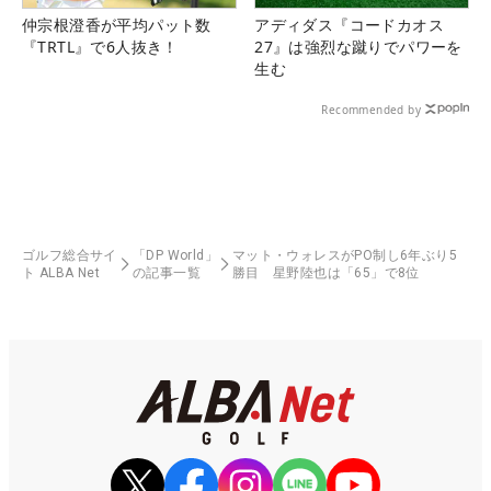
仲宗根澄香が平均パット数
アディダス『コードカオス
『TRTL』で6人抜き！
27』は強烈な蹴りでパワーを
生む
Recommended by
ゴルフ総合サイ
「DP World」
マット・ウォレスがPO制し6年ぶり5
ト ALBA Net
の記事一覧
勝目 星野陸也は「65」で8位