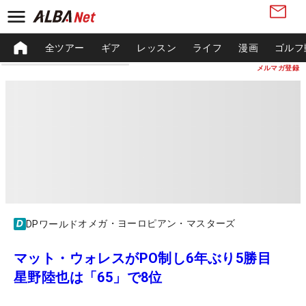
全ツアー
ギア
レッスン
ライフ
漫画
ゴルフ
メルマガ登録
オメガ・ヨーロピアン・マスターズ
DPワールド
マット・ウォレスがPO制し6年ぶり5勝目
星野陸也は「65」で8位