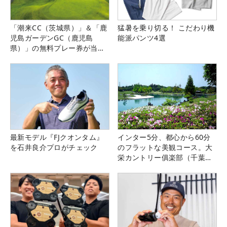
「潮来CC（茨城県）」＆「鹿
猛暑を乗り切る！ こだわり機
児島ガーデンGC（鹿児島
能派パンツ4選
県）」の無料プレー券が当た
る！！
最新モデル『FJクオンタム』
インター5分、都心から60分
を石井良介プロがチェック
のフラットな美観コース。大
栄カントリー俱楽部（千葉
県）