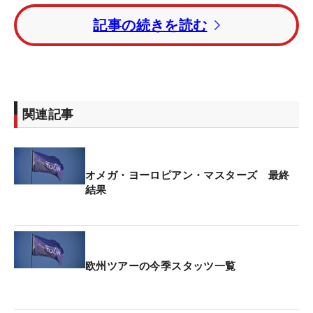
そして1ホール目でバーディを奪ったウォレスが勝
記事の続きを読む
利。2018年「メイド・イン・デンマーク」以来、6
年ぶりツアー通算5勝目を果たした。42歳のガルシ
アは2位に終わり、初優勝はお預けとなった。
トータル10アンダーの3位にアンドリュー・ジョン
関連記事
ストン（イングランド）、トータル8アンダーの4位
タイに地元スイスのセドリック・ガグラー、ジェイ
ソン・スクリブナー（オーストラリア）が続いた。
オメガ・ヨーロピアン・マスターズ 最終
結果
7バーディ・2ボギーの「65」をマークした星野陸也
がトータル6アンダー・8位タイ。4試合ぶりのトッ
プ10入りを果たし、ポイントランキングでは1ラン
クアップの8位に浮上した。
欧州ツアーの今季スタッツ一覧
川村昌弘と久常涼はともに「69」でプレー。それぞ
れトータル3オーバー・59位タイ、トータル8オーバ