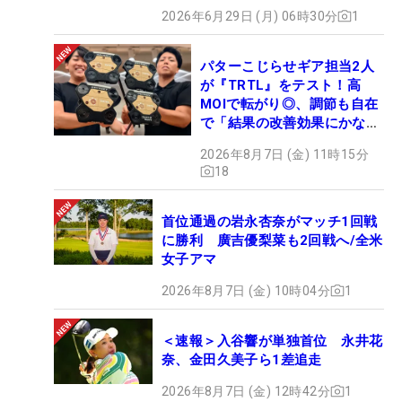
2026年6月29日 (月) 06時30分
1
パターこじらせギア担当2人
が『TRTL』をテスト！高
MOIで転がり◎、調節も自在
で「結果の改善効果にかなり
の意外性」
2026年8月7日 (金) 11時15分
18
首位通過の岩永杏奈がマッチ1回戦
に勝利 廣吉優梨菜も2回戦へ/全米
女子アマ
2026年8月7日 (金) 10時04分
1
＜速報＞入谷響が単独首位 永井花
奈、金田久美子ら1差追走
2026年8月7日 (金) 12時42分
1