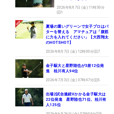
2026年8月7日 (金) 11時30分
1
夏場の重いグリーンで女子プロはパ
ターを替える アマチュアは「腹筋
に力を入れてください」【大西翔太
のHOTSHOT】
2026年8月7日 (金) 12時00分
7
金子駆大と星野陸也が3差12位発
進 桂川有人94位
2026年7月3日 (金) 07時47分
5
出場2試合連続Vかかる金子駆大は
22位発進 星野陸也71位、桂川有
人125位
2026年6月26日 (金) 07時04分
5