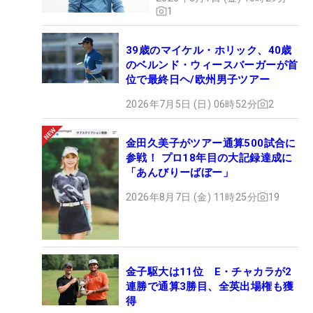
1
39歳のマイケル・ホリック、40歳
のベルンド・ウィースバーガーが首
位で最終日ヘ/欧州男子ツアー
2026年7月5日 (日) 06時52分
2
金田久美子がツアー通算500試合に
参戦！ プロ18年目の大記録達成に
「あんびりーばぼー」
2026年8月7日 (金) 11時25分
19
金子駆大は11位 E・チャカラが2
連勝で通算3勝目、全英出場権も獲
得