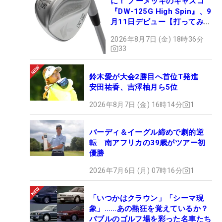
に！ ノーメッキのキャスコ
『DW-125G High Spin』、9
月11日デビュー【打ってみ
た】
2026年8月7日 (金) 18時36分
33
鈴木愛が大会2勝目へ首位T発進
安田祐香、吉澤柚月ら5位
2026年8月7日 (金) 16時14分
1
バーディ＆イーグル締めで劇的逆
転 南アフリカの39歳がツアー初
優勝
2026年7月6日 (月) 07時16分
1
「いつかはクラウン」「シーマ現
象」……あの熱狂を覚えているか？
バブルのゴルフ場を彩った名車たち