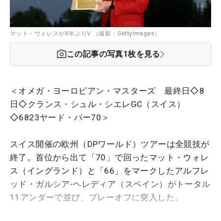
マット・ウォレスが6年ぶりV （撮影：GettyImages）
この記事の写真
1
枚を見る
＜オメガ・ヨーロピアン・マスターズ 最終日◇8
日◇クランス・シュル・シエレGC（スイス）
◇6823ヤード・パー70＞
スイス開催の欧州（DPワールド）ツアーは全競技が
終了。首位から出て「70」で回ったマット・ウォレ
ス（イングランド）と「66」をマークしたアルフレ
ッド・ガルシア-ヘレディア（スペイン）がトータル
11アンダーで並び、プレーオフに突入した。