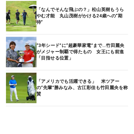
ー・77位タイで4日間を終えた。
「なんでそんな飛ぶの？」松山英樹もうら
やむ才能 丸山茂樹がかける24歳への“期
待”
次週は北アイルランドで「ホライゾン・アイルラン
ドオープン」が開催。地元のスター、ローリー・マ
キロイやシェーン・ローリー（アイルランド）が出
“3年シード”に“超豪華家電”まで…竹田麗央
場する。日本勢からは川村、久常、星野、桂川有人
がメジャー制覇で得たもの 女王にも前進
の4人がエントリーしている。
「目指せる位置」
「アメリカでも活躍できる」 米ツアー
の“先輩”勝みなみ、古江彩佳も竹田麗央を称
賛