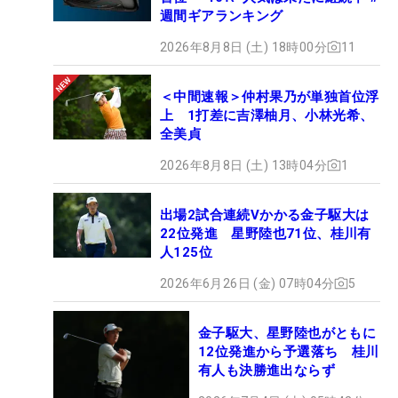
週間ギアランキング
2026年8月8日 (土) 18時00分
11
＜中間速報＞仲村果乃が単独首位浮
上 1打差に吉澤柚月、小林光希、
全美貞
2026年8月8日 (土) 13時04分
1
出場2試合連続Vかかる金子駆大は
22位発進 星野陸也71位、桂川有
人125位
2026年6月26日 (金) 07時04分
5
金子駆大、星野陸也がともに
12位発進から予選落ち 桂川
有人も決勝進出ならず