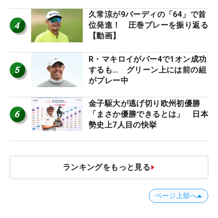
久常涼が9バーディの「64」で首
4
位発進！ 圧巻プレーを振り返る
【動画】
R・マキロイがパー4で1オン成功
5
するも… グリーン上には前の組
がプレー中
金子駆大が逃げ切り欧州初優勝
6
「まさか優勝できるとは」 日本
勢史上7人目の快挙
ランキングをもっと見る
ページ上部へ