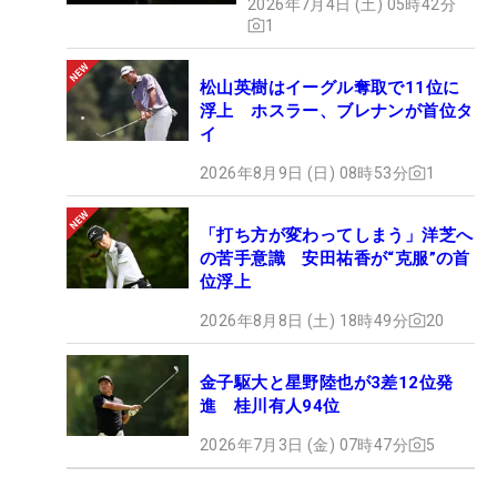
2026年7月4日 (土) 05時42分
1
松山英樹はイーグル奪取で11位に
浮上 ホスラー、ブレナンが首位タ
イ
2026年8月9日 (日) 08時53分
1
「打ち方が変わってしまう」洋芝へ
の苦手意識 安田祐香が“克服”の首
位浮上
2026年8月8日 (土) 18時49分
20
金子駆大と星野陸也が3差12位発
進 桂川有人94位
2026年7月3日 (金) 07時47分
5