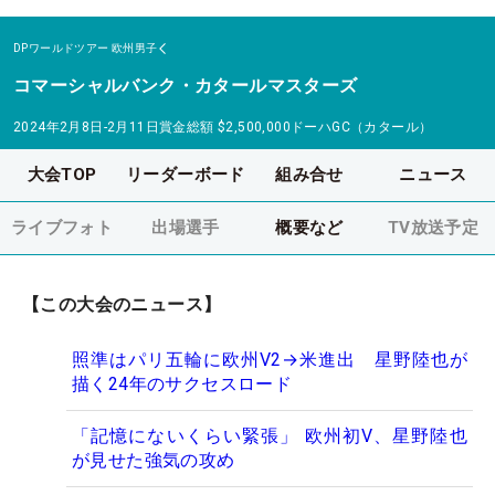
DPワールドツアー
欧州男子
コマーシャルバンク・カタールマスターズ
2024年2月8日-2月11日
賞金総額
$2,500,000
ドーハGC（カタール）
大会TOP
リーダーボード
組み合せ
ニュース
ライブフォト
出場選手
概要など
TV放送予定
【この大会のニュース】
照準はパリ五輪に欧州V2→米進出 星野陸也が
描く24年のサクセスロード
「記憶にないくらい緊張」 欧州初V、星野陸也
が見せた強気の攻め