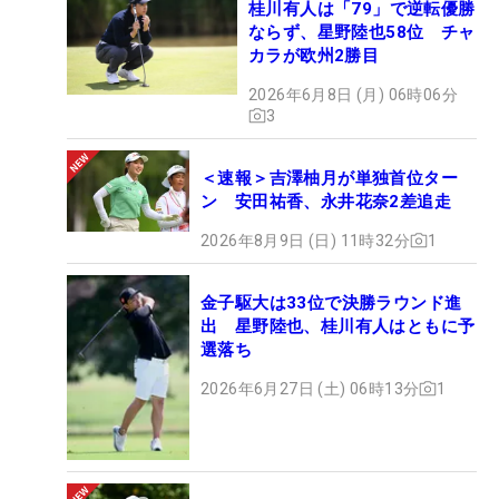
桂川有人は「79」で逆転優勝
ならず、星野陸也58位 チャ
カラが欧州2勝目
2026年6月8日 (月) 06時06分
3
＜速報＞吉澤柚月が単独首位ター
ン 安田祐香、永井花奈2差追走
2026年8月9日 (日) 11時32分
1
金子駆大は33位で決勝ラウンド進
出 星野陸也、桂川有人はともに予
選落ち
2026年6月27日 (土) 06時13分
1