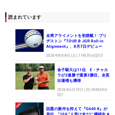
読まれています
全周アライメントを初搭載！ ブリ
ヂストン『TOUR B JGR Roll-in
Alignment』、8月7日デビュー
2026年8月8日 (土) 11時35分
13
金子駆大は11位 E・チャカ
ラが2連勝で通算3勝目、全英
出場権も獲得
2026年6月29日 (月) 06時30分
1
話題の新作を抑えて『G440 K』が
首位 “10Ｋ”人気は未だに継続中 #