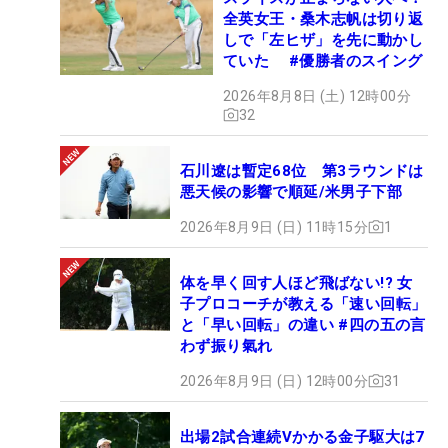
全英女王・桑木志帆は切り返
しで「左ヒザ」を先に動かし
ていた #優勝者のスイング
2026年8月8日 (土) 12時00分
32
石川遼は暫定68位 第3ラウンドは
悪天候の影響で順延/米男子下部
2026年8月9日 (日) 11時15分
1
体を早く回す人ほど飛ばない!? 女
子プロコーチが教える「速い回転」
と「早い回転」の違い #四の五の言
わず振り氣れ
2026年8月9日 (日) 12時00分
31
出場2試合連続Vかかる金子駆大は7