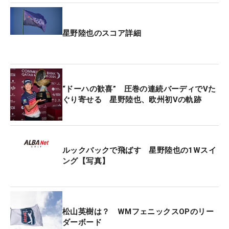
星野陸也のスコア詳細
“ドーハの歓喜” 圧巻の連続バーディでVた
ぐり寄せる 星野陸也、欧州初Vの軌跡
ルックバックで飛ばす 星野陸也の1Wスイ
ング【写真】
松山英樹は？ WMフェニックスOPのリー
ダーボード