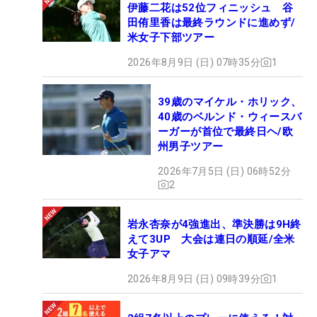
伊藤二花は52位フィニッシュ 谷
田侑里香は最終ラウンドに進めず/
米女子下部ツアー
2026年8月9日 (日) 07時35分
1
39歳のマイケル・ホリック、
40歳のベルンド・ウィースバ
ーガーが首位で最終日ヘ/欧
州男子ツアー
2026年7月5日 (日) 06時52分
2
岩永杏奈が4強進出、準決勝は9H終
えて3UP 大会は連日の順延/全米
女子アマ
2026年8月9日 (日) 09時39分
1