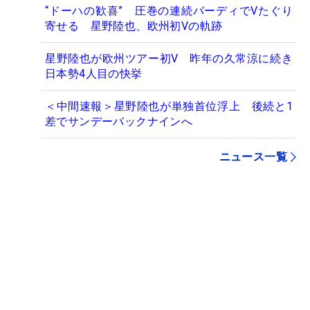
“ドーハの歓喜” 圧巻の連続バーディでVたぐり
寄せる 星野陸也、欧州初Vの軌跡
星野陸也が欧州ツアー初V 昨年の久常涼に続き
日本勢4人目の快挙
＜中間速報＞星野陸也が単独首位浮上 後続と1
差でサンデーバックナインへ
ニュース一覧