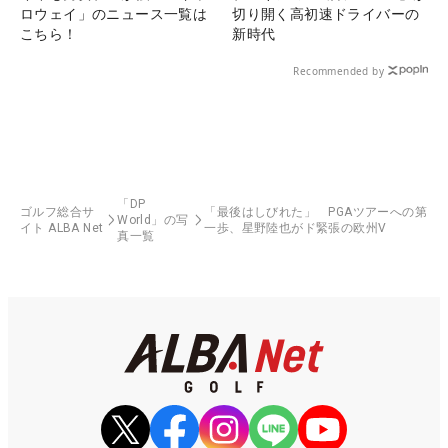
ロウェイ」のニュース一覧は
切り開く高初速ドライバーの
こちら！
新時代
Recommended by
「DP
ゴルフ総合サ
「最後はしびれた」 PGAツアーへの第
World」の写
イト ALBA Net
一歩、星野陸也がド緊張の欧州V
真一覧