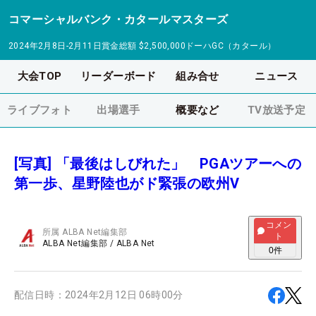
コマーシャルバンク・カタールマスターズ
2024年2月8日-2月11日
賞金総額
$2,500,000
ドーハGC（カタール）
大会TOP
リーダーボード
組み合せ
ニュース
ライブフォト
出場選手
概要など
TV放送予定
[写真] 「最後はしびれた」 PGAツアーへの
第一歩、星野陸也がド緊張の欧州V
コメン
所属
ALBA Net編集部
ト
ALBA Net編集部
/
ALBA Net
0
件
配信日時：
2024年2月12日 06時00分