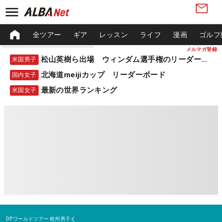
全ツアー
ギア
レッスン
ライフ
漫画
ゴルフ
メルマガ登録
松山英樹ら出場 ウィンダム選手権のリーダーボード
米国男子
北海道meijiカップ リーダーボード
国内女子
最新の世界ランキング
米国女子
DPワールドツアー
欧州男子