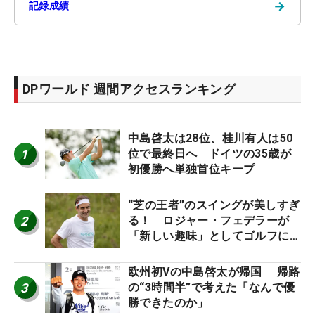
→
記録成績
DPワールド 週間アクセスランキング
中島啓太は28位、桂川有人は50
1
位で最終日へ ドイツの35歳が
初優勝へ単独首位キープ
“芝の王者”のスイングが美しすぎ
2
る！ ロジャー・フェデラーが
「新しい趣味」としてゴルフに挑
戦中！
欧州初Vの中島啓太が帰国 帰路
3
の“3時間半”で考えた「なんで優
勝できたのか」