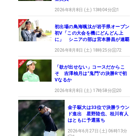
2026年8月8日 (土) 13時04分
1
初出場の鳥海颯汰が岩手県オープン
初V「この大会を機にどんどん上
に」 シニアの部は宮本勝昌が連覇
2026年8月8日 (土) 18時25分
72
「欲が出せない」コースだからこ
そ 吉澤柚月は“鬼門”の決勝Rで初
Vなるか
2026年8月8日 (土) 17時58分
20
金子駆大は33位で決勝ラウン
ド進出 星野陸也、桂川有人
はともに予選落ち
2026年6月27日 (土) 06時13分