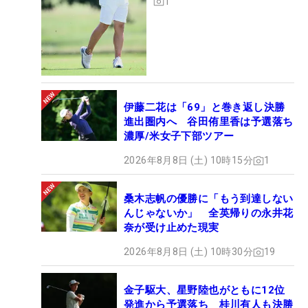
1
伊藤二花は「69」と巻き返し決勝
進出圏内へ 谷田侑里香は予選落ち
濃厚/米女子下部ツアー
2026年8月8日 (土) 10時15分
1
桑木志帆の優勝に「もう到達しない
んじゃないか」 全英帰りの永井花
奈が受け止めた現実
2026年8月8日 (土) 10時30分
19
金子駆大、星野陸也がともに12位
発進から予選落ち 桂川有人も決勝