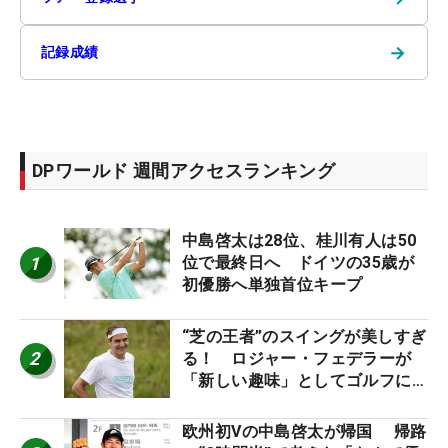
→
記録成績
DPワールド 週間アクセスランキング
中島啓太は28位、桂川有人は50
1
位で最終日へ ドイツの35歳が
初優勝へ単独首位キープ
“芝の王者”のスイングが美しすぎ
2
る！ ロジャー・フェデラーが
「新しい趣味」としてゴルフに挑
戦中！
欧州初Vの中島啓太が帰国 帰路