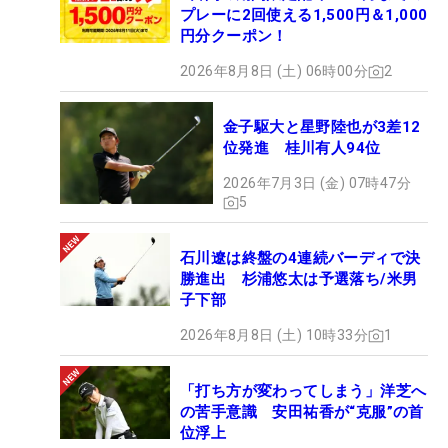
プレーに2回使える1,500円＆1,000
円分クーポン！
2026年8月8日 (土) 06時00分
2
金子駆大と星野陸也が3差12
位発進 桂川有人94位
2026年7月3日 (金) 07時47分
5
石川遼は終盤の4連続バーディで決
勝進出 杉浦悠太は予選落ち/米男
子下部
2026年8月8日 (土) 10時33分
1
「打ち方が変わってしまう」洋芝へ
の苦手意識 安田祐香が“克服”の首
位浮上