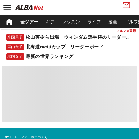
全ツアー
ギア
レッスン
ライフ
漫画
ゴルフ
メルマガ登録
松山英樹ら出場 ウィンダム選手権のリーダーボード
米国男子
北海道meijiカップ リーダーボード
国内女子
最新の世界ランキング
米国女子
DPワールドツアー
欧州男子