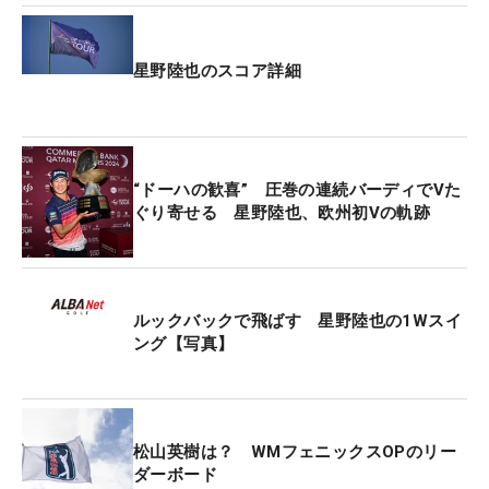
星野陸也のスコア詳細
“ドーハの歓喜” 圧巻の連続バーディでVた
ぐり寄せる 星野陸也、欧州初Vの軌跡
ルックバックで飛ばす 星野陸也の1Wスイ
ング【写真】
松山英樹は？ WMフェニックスOPのリー
ダーボード