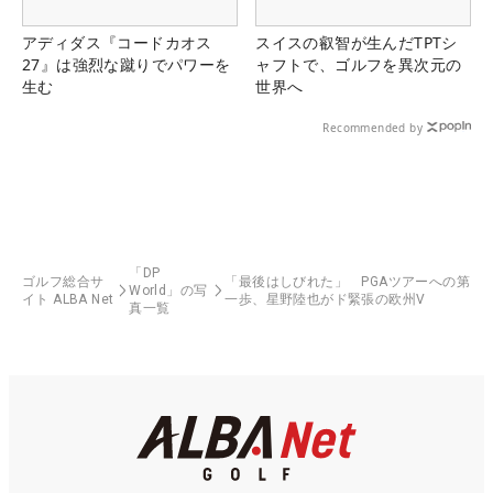
アディダス『コードカオス
スイスの叡智が生んだTPTシ
27』は強烈な蹴りでパワーを
ャフトで、ゴルフを異次元の
生む
世界へ
Recommended by
「DP
ゴルフ総合サ
「最後はしびれた」 PGAツアーへの第
World」の写
イト ALBA Net
一歩、星野陸也がド緊張の欧州V
真一覧