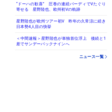
“ドーハの歓喜” 圧巻の連続バーディでVたぐり
寄せる 星野陸也、欧州初Vの軌跡
星野陸也が欧州ツアー初V 昨年の久常涼に続き
日本勢4人目の快挙
＜中間速報＞星野陸也が単独首位浮上 後続と1
差でサンデーバックナインへ
ニュース一覧