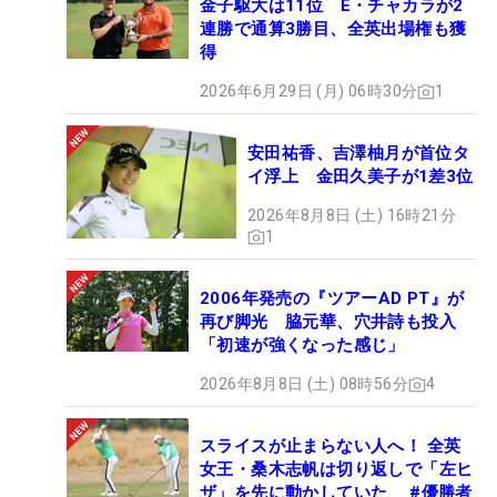
金子駆大は11位 E・チャカラが2
連勝で通算3勝目、全英出場権も獲
得
2026年6月29日 (月) 06時30分
1
安田祐香、吉澤柚月が首位タ
イ浮上 金田久美子が1差3位
2026年8月8日 (土) 16時21分
1
2006年発売の『ツアーAD PT』が
再び脚光 脇元華、穴井詩も投入
「初速が強くなった感じ」
2026年8月8日 (土) 08時56分
4
スライスが止まらない人へ！ 全英
女王・桑木志帆は切り返しで「左ヒ
ザ」を先に動かしていた #優勝者