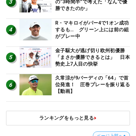
3
の“3時間半”で考えた「なんで優
勝できたのか」
R・マキロイがパー4で1オン成功
4
するも… グリーン上には前の組
がプレー中
金子駆大が逃げ切り欧州初優勝
5
「まさか優勝できるとは」 日本
勢史上7人目の快挙
久常涼が9バーディの「64」で首
6
位発進！ 圧巻プレーを振り返る
【動画】
ランキングをもっと見る
ページ上部へ