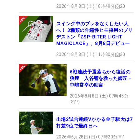
2026年8月8日 (土) 18時49分
20
スイング中のブレをなくしたい人
へ！ 3種類の伸縮性ヒモ採用のブリ
ヂストン『ZSP-BITER LIGHT
MAGICLACE』、8月8日デビュー
2026年8月8日 (土) 11時30分
30
6戦連続予選落ちから復活の
狼煙 入谷響を救った師匠・
中嶋常幸の助言
2026年8月8日 (土) 07時45分
19
出場2試合連続Vかかる金子駆大は7
打差9位で最終日へ
2026年6月28日 (日) 07時20分
1