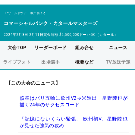
DPワールドツアー
欧州男子
コマーシャルバンク・カタールマスターズ
2024年2月8日-2月11日
賞金総額
$2,500,000
ドーハGC（カタール）
大会TOP
リーダーボード
組み合せ
ニュース
ライブフォト
出場選手
概要など
TV放送予定
【この大会のニュース】
照準はパリ五輪に欧州V2→米進出 星野陸也が
描く24年のサクセスロード
「記憶にないくらい緊張」 欧州初V、星野陸也
が見せた強気の攻め