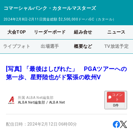
コマーシャルバンク・カタールマスターズ
2024年2月8日-2月11日
賞金総額
$2,500,000
ドーハGC（カタール）
大会TOP
リーダーボード
組み合せ
ニュース
ライブフォト
出場選手
概要など
TV放送予定
[写真] 「最後はしびれた」 PGAツアーへの
第一歩、星野陸也がド緊張の欧州V
コメン
所属
ALBA Net編集部
ト
ALBA Net編集部
/
ALBA Net
0
件
配信日時：
2024年2月12日 06時00分