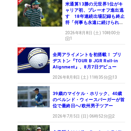
米通算13勝の元世界1位がキ
ャリア初、プレーオフ進出逃
す 18年連続出場記録も終止
符「何事も永遠に続けられな
い」
2026年8月8日 (土) 10時00分
1
全周アライメントを初搭載！ ブリ
ヂストン『TOUR B JGR Roll-in
Alignment』、8月7日デビュー
2026年8月8日 (土) 11時35分
13
39歳のマイケル・ホリック、40歳
のベルンド・ウィースバーガーが首
位で最終日ヘ/欧州男子ツアー
2026年7月5日 (日) 06時52分
2