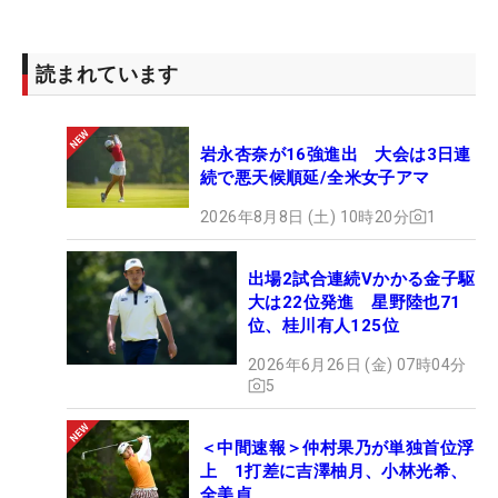
読まれています
岩永杏奈が16強進出 大会は3日連
続で悪天候順延/全米女子アマ
2026年8月8日 (土) 10時20分
1
出場2試合連続Vかかる金子駆
大は22位発進 星野陸也71
位、桂川有人125位
2026年6月26日 (金) 07時04分
5
＜中間速報＞仲村果乃が単独首位浮
上 1打差に吉澤柚月、小林光希、
全美貞