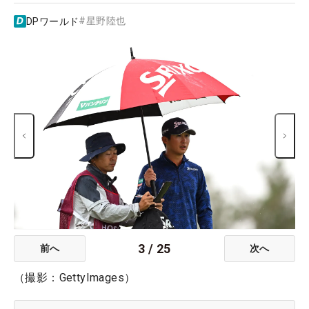
#
星野陸也
DPワールド
3
/
25
前へ
次へ
（撮影：GettyImages）