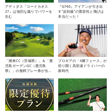
アディダス『コードカオス
『G740』アイアンが引き出
27』は強烈な蹴りでパワーを
す“反則級”の寛容性と飛びは
生む
本当だった！
「潮来CC（茨城県）」＆「鹿
プロギアの「4層フェース」が
児島ガーデンGC（鹿児島
切り開く高初速ドライバーの
県）」の無料プレー券が当た
新時代
る！！