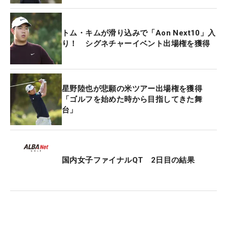
3勝のミンウー・リー、ジョーダン・スミス（イン
グランド）とともに予選ラウンドを戦う。
トム・キムが滑り込みで「Aon Next10」入
り！ シグネチャーイベント出場権を獲得
今大会の上位3人（有資格者を除く）には来年の海
外メジャー「全英オープン」の出場権が与えられ
る。
星野陸也が悲願の米ツアー出場権を獲得
「ゴルフを始めた時から目指してきた舞
台」
国内女子ファイナルQT 2日目の結果