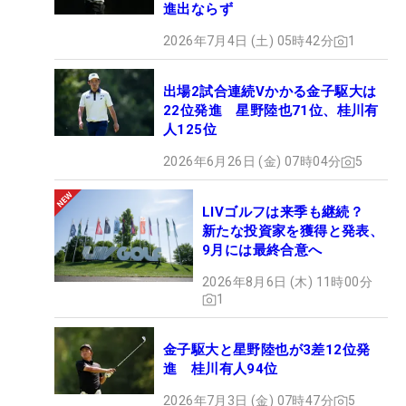
進出ならず
2026年7月4日 (土) 05時42分
1
出場2試合連続Vかかる金子駆大は
22位発進 星野陸也71位、桂川有
人125位
2026年6月26日 (金) 07時04分
5
LIVゴルフは来季も継続？
新たな投資家を獲得と発表、
9月には最終合意へ
2026年8月6日 (木) 11時00分
1
金子駆大と星野陸也が3差12位発
進 桂川有人94位
2026年7月3日 (金) 07時47分
5