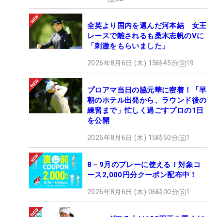
全英より国内を選んだ河本結 女王
レースで離されるも桑木志帆のVに
「刺激をもらいました」
2026年8月6日 (木) 15時45分
19
プロアマ当日の脇元華に密着！「早
朝のホテル出発から、ラウンド後の
練習まで」忙しく過ごすプロの1日
を公開
2026年8月6日 (木) 15時50分
1
8－9月のプレーに使える！対象コ
ース2,000円分クーポン配布中！
2026年8月6日 (木) 06時00分
1