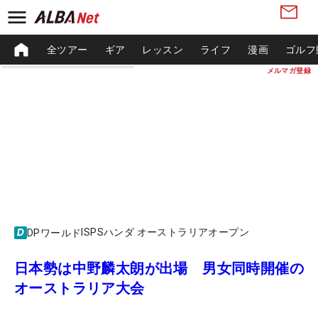
全ツアー
ギア
レッスン
ライフ
漫画
ゴルフ
メルマガ登録
ISPSハンダ オーストラリアオープン
DPワールド
日本勢は中野麟太朗が出場 男女同時開催の
オーストラリア大会