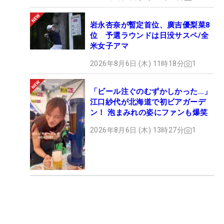
岩永杏奈が暫定首位、廣吉優梨菜8
位 予選ラウンドは日没サスペ/全
米女子アマ
2026年8月6日 (木) 11時18分
1
「ビール注ぐのむずかしかった…」
江口紗代が北海道で初ビアガーデ
ン！ 泡まみれの姿にファンも爆笑
2026年8月6日 (木) 13時27分
1