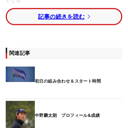
となる。
記事の続きを読む
男子ではアマチュアの中野麟太朗（早大3年）のみ
がエントリー。地元オーストラリアのダーシー・ブ
レアトン、マット・ジャガーと同組となった。女子
は申ジエ（韓国）、金澤志奈、新地真美夏（共立女
子第二高2年）、オーストラリアツアーに参戦中の
関連記事
深谷琴乃と杉原彩花が出場する。
開幕戦となった前週「BMW オーストラリアPGA選
手権」でトップ5フィニッシュを果たしたオースト
初日の組み合わせ＆スタート時間
ラリア勢5人に加え、LIVゴルフのキャメロン・スミ
スら多くの地元勢が参戦する。
昨年大会はホアキン・ニーマン（チリ）が星野陸也
中野麟太朗 プロフィール&成績
とのプレーオフを制して、欧州ツアー初優勝を挙げ
た。連覇を狙うニーマンは、地元出身で欧州ツアー