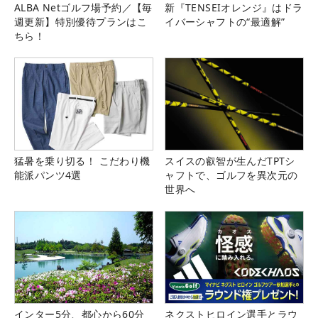
ALBA Netゴルフ場予約／【毎
新『TENSEIオレンジ』はドラ
週更新】特別優待プランはこ
イバーシャフトの“最適解”
ちら！
猛暑を乗り切る！ こだわり機
スイスの叡智が生んだTPTシ
能派パンツ4選
ャフトで、ゴルフを異次元の
世界へ
インター5分、都心から60分
ネクストヒロイン選手とラウ