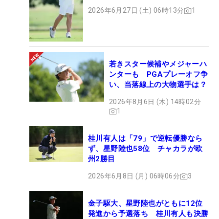
2026年6月27日 (土) 06時13分
1
若きスター候補やメジャーハ
ンターも PGAプレーオフ争
い、当落線上の大物選手は？
2026年8月6日 (木) 14時02分
1
桂川有人は「79」で逆転優勝なら
ず、星野陸也58位 チャカラが欧
州2勝目
2026年6月8日 (月) 06時06分
3
金子駆大、星野陸也がともに12位
発進から予選落ち 桂川有人も決勝