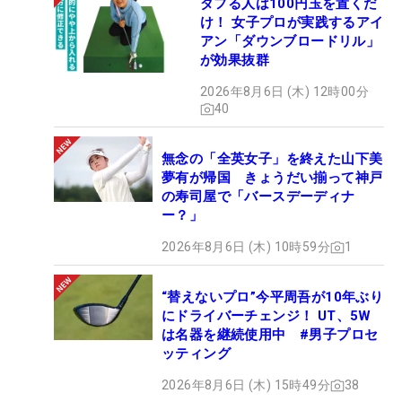
ダフる人は100円玉を置くだ
け！ 女子プロが実践するアイ
アン「ダウンブロードリル」
が効果抜群
2026年8月6日 (木) 12時00分
40
無念の「全英女子」を終えた山下美
夢有が帰国 きょうだい揃って神戸
の寿司屋で「バースデーディナ
ー？」
2026年8月6日 (木) 10時59分
1
“替えないプロ”今平周吾が10年ぶり
にドライバーチェンジ！ UT、5W
は名器を継続使用中 #男子プロセ
ッティング
2026年8月6日 (木) 15時49分
38