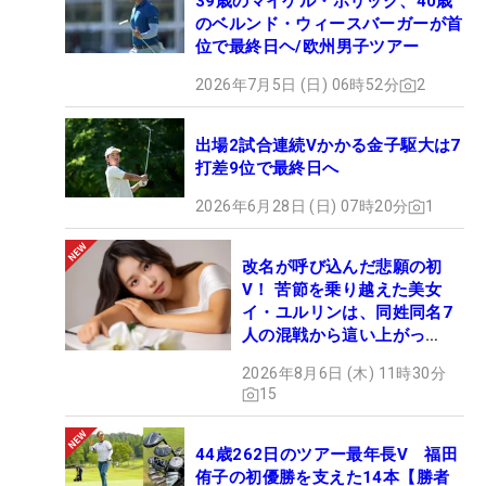
39歳のマイケル・ホリック、40歳
のベルンド・ウィースバーガーが首
位で最終日ヘ/欧州男子ツアー
2026年7月5日 (日) 06時52分
2
出場2試合連続Vかかる金子駆大は7
打差9位で最終日へ
2026年6月28日 (日) 07時20分
1
改名が呼び込んだ悲願の初
V！ 苦節を乗り越えた美女
イ・ユルリンは、同姓同名7
人の混戦から這い上がっ
た“新星ヒロイン”
2026年8月6日 (木) 11時30分
15
44歳262日のツアー最年長V 福田
侑子の初優勝を支えた14本【勝者