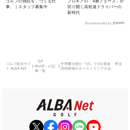
ゴルフの熱狂を、つくる仕
プロギアの「4層フェース」が
事。｜スタッフ募集中
切り開く高初速ドライバーの
新時代
Recommended by
「DP
ゴルフ総合サイ
中野麟太朗が『65』で2位発進 男女
World」の記
ト ALBA Net
同時開催のオーストラリア大会
事一覧