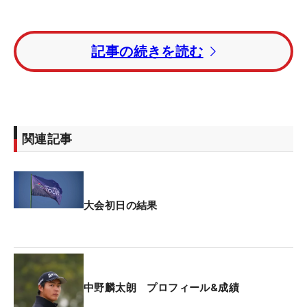
日本男子では、アマチュアの中野麟太朗（早大3
記事の続きを読む
年）が出場。初日はキングストン・ヒースGCでプレ
ーし、8バーディ・1ボギーの「65」。7アンダー・
2位タイ発進を決めた。首位は8アンダーでルーカ
ス・ハーバート（オーストラリア）。1打差の2位
に中野、リッグス・ジョンストン（米国）が続いて
関連記事
いる。
LIVゴルフのキャメロン・スミス（オーストラリ
ア）は4アンダー・6位タイ、ツアー3勝のミンウ
大会初日の結果
ー・リー（オーストラリア）は1アンダー・56位タ
イで初日を終えた。
今大会の上位3人（有資格者を除く）には来年の海
中野麟太朗 プロフィール&成績
外メジャー「全英オープン」の出場権が与えられ