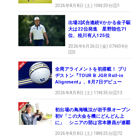
2026年8月8日 (土) 10時20分
1
出場2試合連続Vかかる金子駆
大は22位発進 星野陸也71
位、桂川有人125位
2026年6月26日 (金) 07時04分
5
全周アライメントを初搭載！ ブリ
ヂストン『TOUR B JGR Roll-in
Alignment』、8月7日デビュー
2026年8月8日 (土) 11時35分
13
初出場の鳥海颯汰が岩手県オープン
初V「この大会を機にどんどん上
に」 シニアの部は宮本勝昌が連覇
2026年8月8日 (土) 18時25分
72