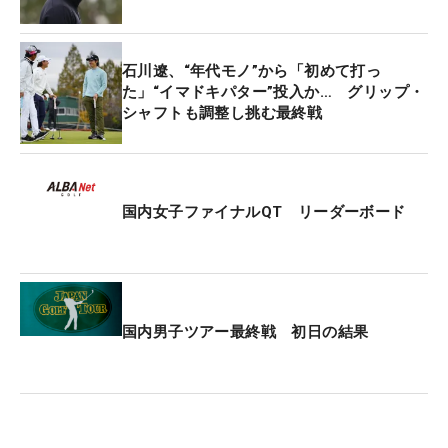
る。
同時に行われている女子はアマチュアの新地真美夏
石川遼、“年代モノ”から「初めて打っ
（共立女子第二高2年）が1アンダー・12位タイが日
た」“イマドキパター”投入か… グリップ・
シャフトも調整し挑む最終戦
本勢最上位。金澤志奈、杉原彩花はイーブンパー・
19位タイ。深谷琴乃は2アンダー・42位タイで終え
た。
国内女子ファイナルQT リーダーボード
国内男子ツアー最終戦 初日の結果