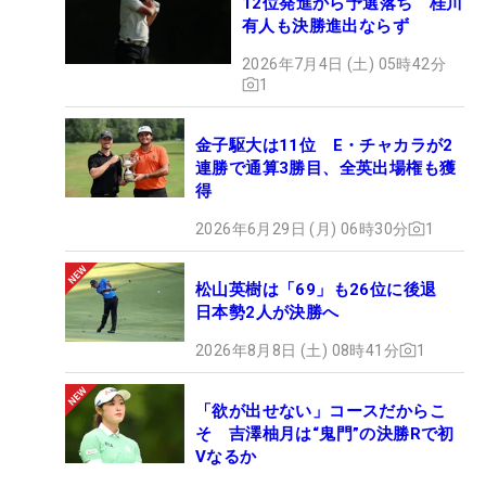
12位発進から予選落ち 桂川
有人も決勝進出ならず
2026年7月4日 (土) 05時42分
1
金子駆大は11位 E・チャカラが2
連勝で通算3勝目、全英出場権も獲
得
2026年6月29日 (月) 06時30分
1
松山英樹は「69」も26位に後退
日本勢2人が決勝へ
2026年8月8日 (土) 08時41分
1
「欲が出せない」コースだからこ
そ 吉澤柚月は“鬼門”の決勝Rで初
Vなるか