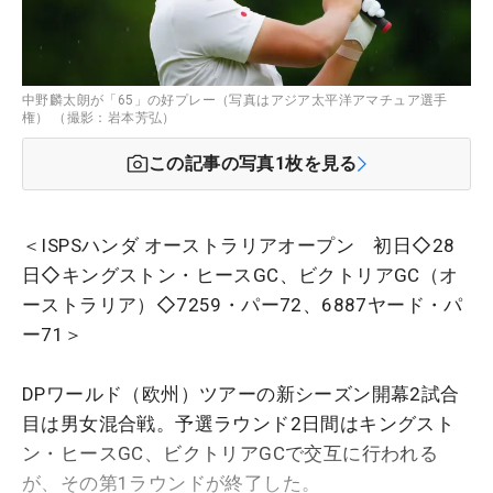
中野麟太朗が「65」の好プレー（写真はアジア太平洋アマチュア選手
権） （撮影：岩本芳弘）
この記事の写真
1
枚を見る
＜ISPSハンダ オーストラリアオープン 初日◇28
日◇キングストン・ヒースGC、ビクトリアGC（オ
ーストラリア）◇7259・パー72、6887ヤード・パ
ー71＞
DPワールド（欧州）ツアーの新シーズン開幕2試合
目は男女混合戦。予選ラウンド2日間はキングスト
ン・ヒースGC、ビクトリアGCで交互に行われる
が、その第1ラウンドが終了した。