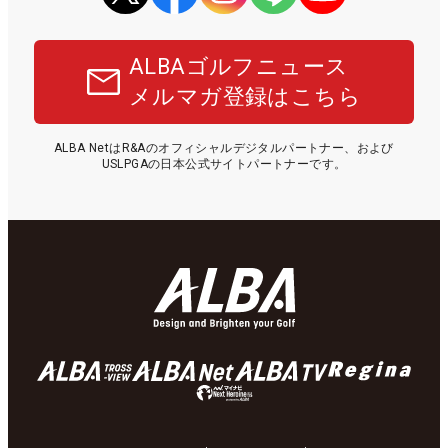
ALBAゴルフニュース
メルマガ登録はこちら
ALBA NetはR&Aのオフィシャルデジタルパートナー、および
USLPGAの日本公式サイトパートナーです。