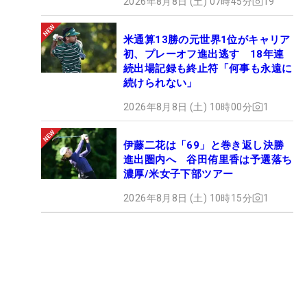
2026年8月8日 (土) 07時45分
19
米通算13勝の元世界1位がキャリア
初、プレーオフ進出逃す 18年連
続出場記録も終止符「何事も永遠に
続けられない」
2026年8月8日 (土) 10時00分
1
伊藤二花は「69」と巻き返し決勝
進出圏内へ 谷田侑里香は予選落ち
濃厚/米女子下部ツアー
2026年8月8日 (土) 10時15分
1