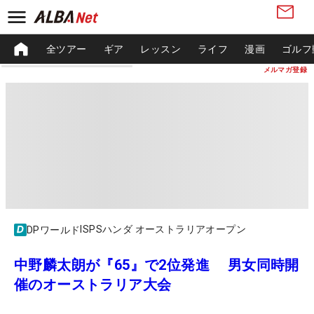
全ツアー
ギア
レッスン
ライフ
漫画
ゴルフ
メルマガ登録
ISPSハンダ オーストラリアオープン
DPワールド
中野麟太朗が『65』で2位発進 男女同時開
催のオーストラリア大会