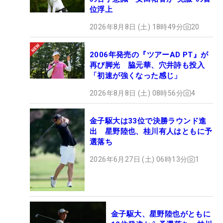
位浮上
2026年8月8日 (土) 18時49分
20
2006年発売の『ツアーAD PT』が
再び脚光 脇元華、穴井詩も投入
「初速が強くなった感じ」
2026年8月8日 (土) 08時56分
4
金子駆大は33位で決勝ラウンド進
出 星野陸也、桂川有人はともに予
選落ち
2026年6月27日 (土) 06時13分
1
金子駆大、星野陸也がともに