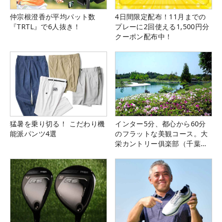
仲宗根澄香が平均パット数
4日間限定配布！11月までの
『TRTL』で6人抜き！
プレーに2回使える1,500円分
クーポン配布中！
猛暑を乗り切る！ こだわり機
インター5分、都心から60分
能派パンツ4選
のフラットな美観コース。大
栄カントリー俱楽部（千葉
県）