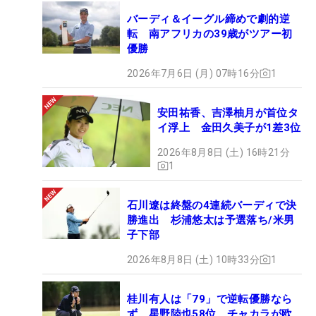
バーディ＆イーグル締めで劇的逆
転 南アフリカの39歳がツアー初
優勝
2026年7月6日 (月) 07時16分
1
安田祐香、吉澤柚月が首位タ
イ浮上 金田久美子が1差3位
2026年8月8日 (土) 16時21分
1
石川遼は終盤の4連続バーディで決
勝進出 杉浦悠太は予選落ち/米男
子下部
2026年8月8日 (土) 10時33分
1
桂川有人は「79」で逆転優勝なら
ず、星野陸也58位 チャカラが欧