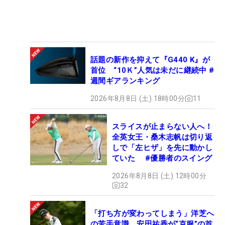
話題の新作を抑えて『G440 K』が
首位 “10Ｋ”人気は未だに継続中 #
週間ギアランキング
2026年8月8日 (土) 18時00分
11
スライスが止まらない人へ！
全英女王・桑木志帆は切り返
しで「左ヒザ」を先に動かし
ていた #優勝者のスイング
2026年8月8日 (土) 12時00分
32
「打ち方が変わってしまう」洋芝へ
の苦手意識 安田祐香が“克服”の首