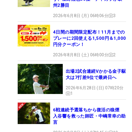
州2勝目
2026年6月8日 (月) 06時06分
3
4日間の期間限定配布！11月までの
プレーに2回使える1,500円＆1,000
円分クーポン！
2026年8月8日 (土) 06時00分
2
出場2試合連続Vかかる金子駆
大は7打差9位で最終日へ
2026年6月28日 (日) 07時20分
1
6戦連続予選落ちから復活の狼煙
入谷響を救った師匠・中嶋常幸の助
言