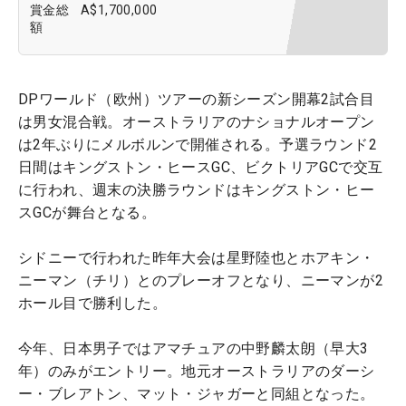
賞金総
A$1,700,000
額
DPワールド（欧州）ツアーの新シーズン開幕2試合目
は男女混合戦。オーストラリアのナショナルオープン
は2年ぶりにメルボルンで開催される。予選ラウンド2
日間はキングストン・ヒースGC、ビクトリアGCで交互
に行われ、週末の決勝ラウンドはキングストン・ヒー
スGCが舞台となる。
シドニーで行われた昨年大会は星野陸也とホアキン・
ニーマン（チリ）とのプレーオフとなり、ニーマンが2
ホール目で勝利した。
今年、日本男子ではアマチュアの中野麟太朗（早大3
年）のみがエントリー。地元オーストラリアのダーシ
ー・ブレアトン、マット・ジャガーと同組となった。