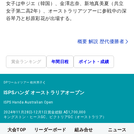
女子は申ジエ（韓国）、金澤志奈、新地真美夏（共立
女子第二高2年）、オーストラリアツアーに参戦中の深
谷琴乃と杉原彩花が出場する。
概要 解説 歴代優勝者
賞金ランキング
年間日程
ポイント・成績
DPワールドツアー
欧州男子
ISPSハンダ オーストラリアオープン
ISPS Handa Australian Open
2024年11月28日-12月1日
賞金総額
A$1,700,000
キングストン・ヒースGC、ビクトリアGC（オーストラリア）
大会TOP
リーダーボード
組み合せ
ニュース