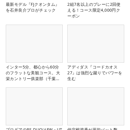
最新モデル『FJクオンタム』
2組7名以上のプレーに2回使
を石井良介プロがチェック
える！コース限定4,000円ク
ーポン
インター5分、都心から60分
アディダス『コードカオス
のフラットな美観コース。大
27』は強烈な蹴りでパワーを
栄カントリー俱楽部（千葉
生む
県）
プロギアのRS DUOはFW・UT
仲宗根澄香が平均パット数