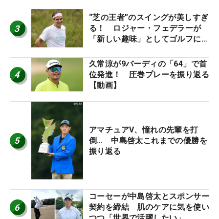
“芝の王者”のスイングが美しすぎ
3
る！ ロジャー・フェデラーが
「新しい趣味」としてゴルフに挑
戦中！
久常涼が9バーディの「64」で首
4
位発進！ 圧巻プレーを振り返る
【動画】
アマチュアV、憧れの先輩を打
5
倒… 中島啓太これまでの優勝を
振り返る
コーセーが中島啓太とスポンサー
6
契約を締結 肌のケアに気を使い
つつ「世界で活躍したい」