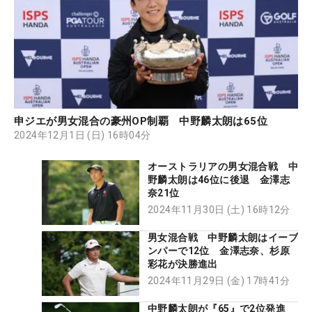
申ジエが男女混合の豪州OP制覇 中野麟太朗は65位
2024年12月1日 (日) 16時04分
オーストラリアの男女混合戦 中
野麟太朗は46位に後退 金澤志
奈21位
2024年11月30日 (土) 16時12分
男女混合戦 中野麟太朗はイーブ
ンパーで12位 金澤志奈、杉原
彩花が決勝進出
2024年11月29日 (金) 17時41分
中野麟太朗が『65』で2位発進