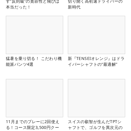
す“反則級”の寛容性と飛びは
切り開く高初速ドライバーの
本当だった！
新時代
猛暑を乗り切る！ こだわり機
新『TENSEIオレンジ』はドラ
能派パンツ4選
イバーシャフトの“最適解”
11月までのプレーに2回使え
スイスの叡智が生んだTPTシ
る！コース限定3,500円クー
ャフトで、ゴルフを異次元の