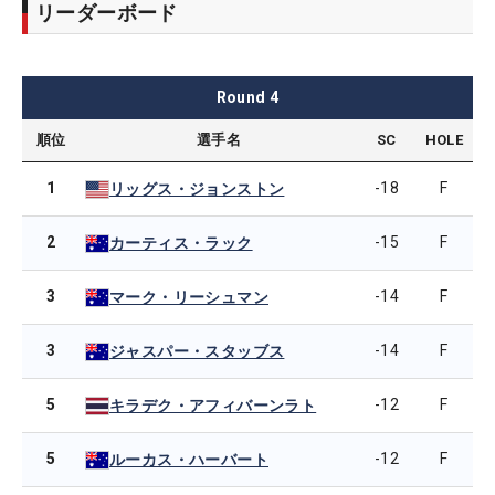
リーダーボード
Round
4
順位
選手名
SC
HOLE
1
-18
F
リッグス・ジョンストン
2
-15
F
カーティス・ラック
3
-14
F
マーク・リーシュマン
3
-14
F
ジャスパー・スタッブス
5
-12
F
キラデク・アフィバーンラト
5
-12
F
ルーカス・ハーバート