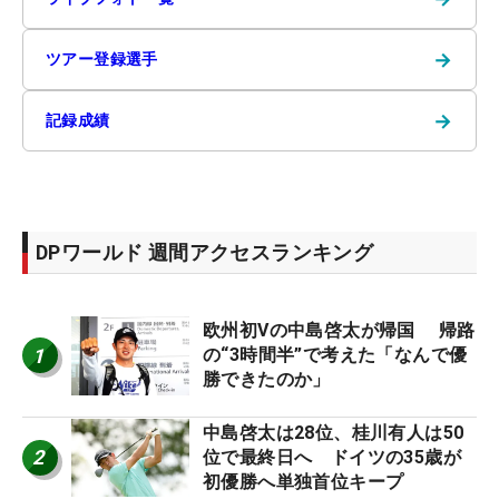
→
ツアー登録選手
→
記録成績
DPワールド 週間アクセスランキング
欧州初Vの中島啓太が帰国 帰路
1
の“3時間半”で考えた「なんで優
勝できたのか」
中島啓太は28位、桂川有人は50
2
位で最終日へ ドイツの35歳が
初優勝へ単独首位キープ