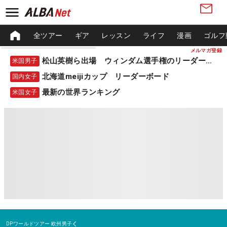
全ツアー
ギア
レッスン
ライフ
漫画
ゴルフ
メルマガ登録
松山英樹ら出場 ウィンダム選手権のリーダーボード
米国男子
北海道meijiカップ リーダーボード
国内女子
最新の世界ランキング
米国女子
DPワールドツアー
欧州男子