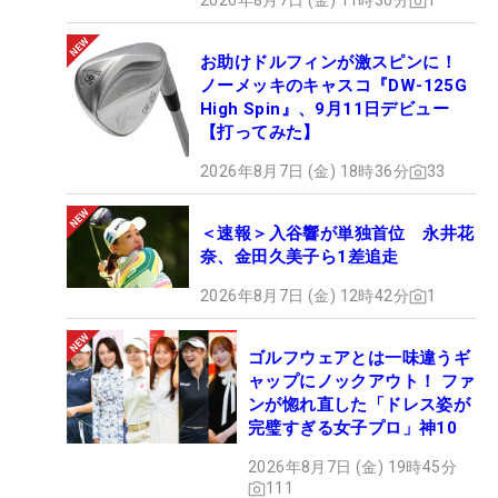
2026年8月7日 (金) 11時30分
1
お助けドルフィンが激スピンに！
ノーメッキのキャスコ『DW-125G
High Spin』、9月11日デビュー
【打ってみた】
2026年8月7日 (金) 18時36分
33
＜速報＞入谷響が単独首位 永井花
奈、金田久美子ら1差追走
2026年8月7日 (金) 12時42分
1
ゴルフウェアとは一味違うギ
ャップにノックアウト！ ファ
ンが惚れ直した「ドレス姿が
完璧すぎる女子プロ」神10
2026年8月7日 (金) 19時45分
111