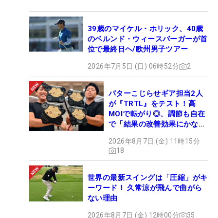
39歳のマイケル・ホリック、40歳
のベルンド・ウィースバーガーが首
位で最終日ヘ/欧州男子ツアー
2026年7月5日 (日) 06時52分
2
パターこじらせギア担当2人
が『TRTL』をテスト！高
MOIで転がり◎、調節も自在
で「結果の改善効果にかなり
の意外性」
2026年8月7日 (金) 11時15分
18
世界の最新スイングは「圧縮」がキ
ーワード！ 久常涼が飛んで曲がら
ない理由
2026年8月7日 (金) 12時00分
35