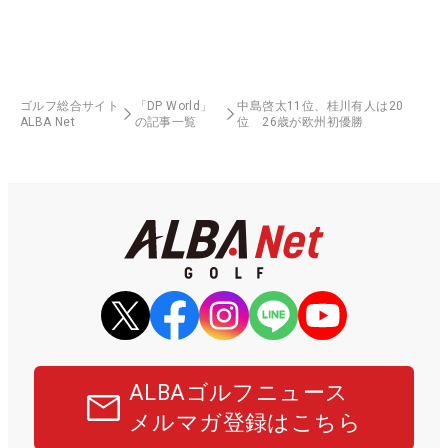
ゴルフ総合サイト
「DP World」
中島啓太11位、桂川有人は20
ALBA Net
の記事一覧
位 26歳が欧州初優勝
ALBAゴルフニュース
メルマガ登録はこちら