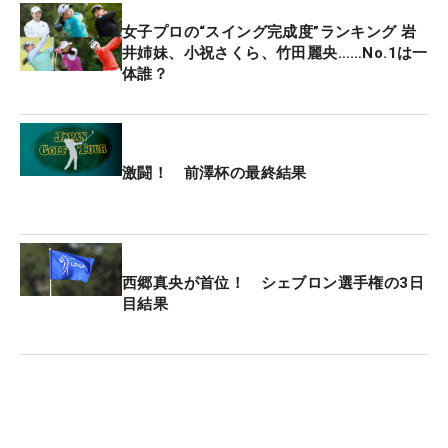
女子プロの“スイング完成度”ランキング 岩
井姉妹、小祝さくら、竹田麗央……No.1は一
体誰？
激闘！ 前澤杯の最終結果
西郷真央が首位！ シェブロン選手権の3日
目結果