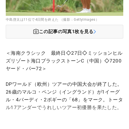
中島啓太は11位で4日間を終えた （撮影：GettyImages）
この記事の写真
1
枚を見る
＜海南クラシック 最終日◇27日◇ミッションヒル
ズリゾート海口ブラックストーンC（中国）◇7200
ヤード・パー72＞
DPワールド（欧州）ツアーの中国大会が終了した。
26歳のマルコ・ペンジ（イングランド）が1イーグ
ル・4バーディ・2ボギーの「68」をマーク。トータ
ル17アンダーでうれしいツアー初優勝を果たした。