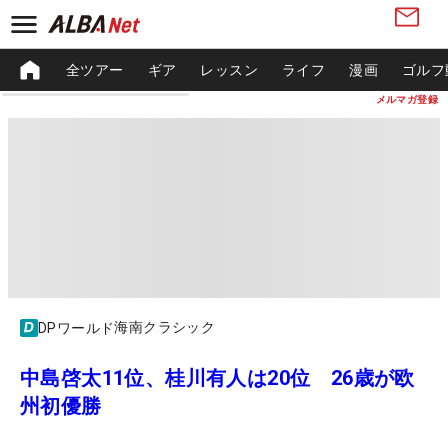
全ツアー
ギア
レッスン
ライフ
漫画
ゴルフ
メルマガ登録
海南クラシック
DPワールド
中島啓太11位、桂川有人は20位 26歳が欧
州初優勝