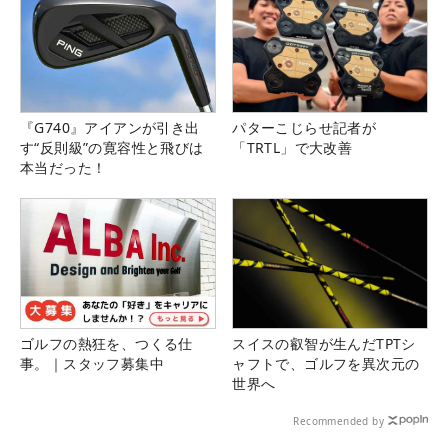
『G740』アイアンが引き出
パターこじらせ記者が
す“反則級”の寛容性と飛びは
「TRTL」で大改善
本当だった！
ゴルフの熱狂を、つくる仕
スイスの叡智が生んだTPTシ
事。｜スタッフ募集中
ャフトで、ゴルフを異次元の
世界へ
Recommended by