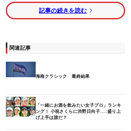
トータル14アンダー・2位タイにショーン・クロッ
記事の続きを読む
カー（米国）とクリストファー・レイタン（ノルウ
ェー）。トータル13アンダー・4位にはラスムス・
ニールガード-ピーターセン（デンマーク）が入っ
た。
関連記事
中島啓太は「70」をマークし、トータル9アンダ
ー・11位タイ。桂川有人はトータル7アンダー・20
位タイで4日間を終えた。
海南クラシック 最終結果
「一緒にお酒を飲みたい女子プロ」ランキ
ング！ 小祝さくらに渋野日向子……盛り上
げ上手は誰だ？