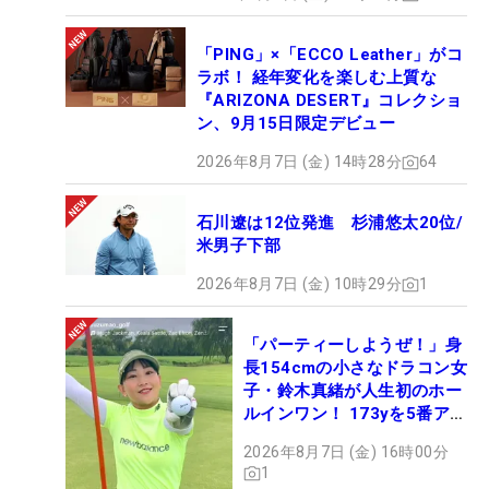
「PING」×「ECCO Leather」がコ
ラボ！ 経年変化を楽しむ上質な
『ARIZONA DESERT』コレクショ
ン、9月15日限定デビュー
2026年8月7日 (金) 14時28分
64
石川遼は12位発進 杉浦悠太20位/
米男子下部
2026年8月7日 (金) 10時29分
1
「パーティーしようぜ！」身
長154cmの小さなドラコン女
子・鈴木真緒が人生初のホー
ルインワン！ 173yを5番アイ
アンで会心のショット
2026年8月7日 (金) 16時00分
1