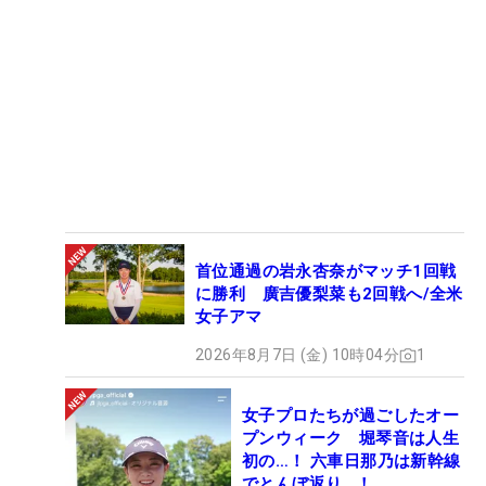
首位通過の岩永杏奈がマッチ1回戦
に勝利 廣吉優梨菜も2回戦へ/全米
女子アマ
2026年8月7日 (金) 10時04分
1
女子プロたちが過ごしたオー
プンウィーク 堀琴音は人生
初の…！ 六車日那乃は新幹線
でとんぼ返り…！