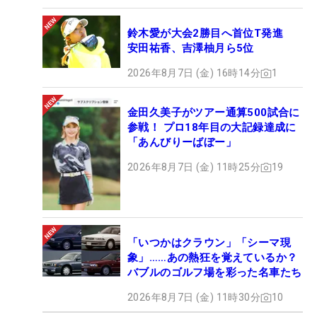
鈴木愛が大会2勝目へ首位T発進
安田祐香、吉澤柚月ら5位
2026年8月7日 (金) 16時14分
1
金田久美子がツアー通算500試合に
参戦！ プロ18年目の大記録達成に
「あんびりーばぼー」
2026年8月7日 (金) 11時25分
19
「いつかはクラウン」「シーマ現
象」……あの熱狂を覚えているか？
バブルのゴルフ場を彩った名車たち
2026年8月7日 (金) 11時30分
10