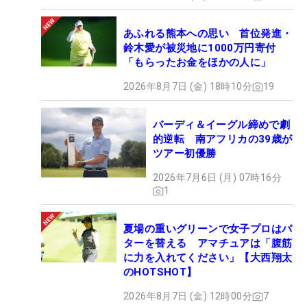
あふれる熊本への思い 首位発進・
鈴木愛が被災地に1000万円寄付
「もらったお金をほかの人に」
2026年8月7日 (金) 18時10分
19
バーディ＆イーグル締めで劇
的逆転 南アフリカの39歳が
ツアー初優勝
2026年7月6日 (月) 07時16分
1
夏場の重いグリーンで女子プロはパ
ターを替える アマチュアは「腹筋
に力を入れてください」【大西翔太
のHOTSHOT】
2026年8月7日 (金) 12時00分
7