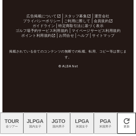
広告掲載について
スタッフ募集
運営会社
プライバシーポリシー
ご利用に際して
会員規約
ガイドライン
特定商取引法に基づく表示
ゴルフ場予約サービス利用規約
マイページサービス利用規約
ポイント利用規約
お問合せ
ヘルプ
サイトマップ
掲載されている全てのコンテンツの無断での転載、転用、コピー等は禁じま
す。
© ALBA Net
TOUR
JLPGA
JGTO
LPGA
PGA
閉じる
全ツアー
国内女子
国内男子
米国女子
米国男子
更新