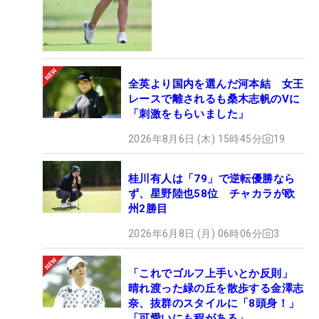
全英より国内を選んだ河本結 女王
レースで離されるも桑木志帆のVに
「刺激をもらいました」
2026年8月6日 (木) 15時45分
19
桂川有人は「79」で逆転優勝なら
ず、星野陸也58位 チャカラが欧
州2勝目
2026年6月8日 (月) 06時06分
3
「これでゴルフ上手いとか反則」
晴れ渡った緑の丘を散歩する金澤志
奈、抜群のスタイルに「8頭身！」
「可愛いにも程がある」