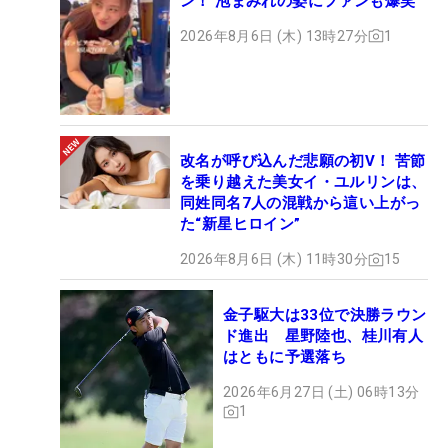
ン！ 泡まみれの姿にファンも爆笑
2026年8月6日 (木) 13時27分
1
改名が呼び込んだ悲願の初V！ 苦節
を乗り越えた美女イ・ユルリンは、
同姓同名7人の混戦から這い上がっ
た“新星ヒロイン”
2026年8月6日 (木) 11時30分
15
金子駆大は33位で決勝ラウン
ド進出 星野陸也、桂川有人
はともに予選落ち
2026年6月27日 (土) 06時13分
1