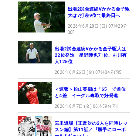
出場2試合連続Vかかる金子駆
大は7打差9位で最終日へ
2026年6月28日 (日) 07時20分
1
出場2試合連続Vかかる金子駆大は
22位発進 星野陸也71位、桂川有
人125位
2026年6月26日 (金) 07時04分
5
＜速報＞松山英樹は「65」で首位
と4差 イーグル奪取で好発進
2026年8月7日 (金) 06時59分
1
宮里道場【正反対の2人を同時レッ
スン編】第11話／『勝手にローボ
ール&ギュッ！』