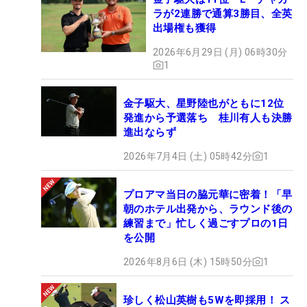
ラが2連勝で通算3勝目、全英
出場権も獲得
2026年6月29日 (月) 06時30分
1
金子駆大、星野陸也がともに12位
発進から予選落ち 桂川有人も決勝
進出ならず
2026年7月4日 (土) 05時42分
1
プロアマ当日の脇元華に密着！「早
朝のホテル出発から、ラウンド後の
練習まで」忙しく過ごすプロの1日
を公開
2026年8月6日 (木) 15時50分
1
珍しく松山英樹も5Wを即採用！ ス