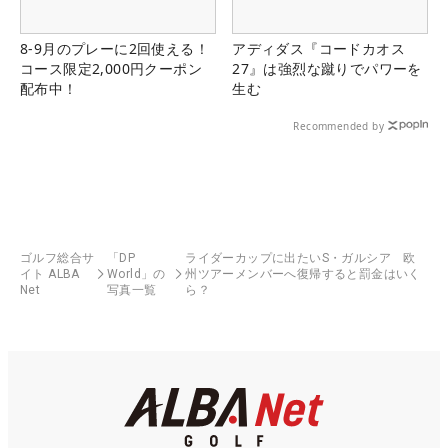
8-9月のプレーに2回使える！
アディダス『コードカオス
コース限定2,000円クーポン
27』は強烈な蹴りでパワーを
配布中！
生む
Recommended by
ゴルフ総合サ
「DP
ライダーカップに出たいS・ガルシア 欧
イト ALBA
World」の
州ツアーメンバーへ復帰すると罰金はいく
Net
写真一覧
ら？