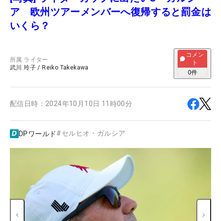
ア 欧州ツアーメンバーへ復帰すると罰金は
いくら？
コメン
所属
ライター
ト
武川 玲子
/
Reiko Takekawa
0
件
配信日時：
2024年10月10日 11時00分
#
セルヒオ・ガルシア
DPワールド