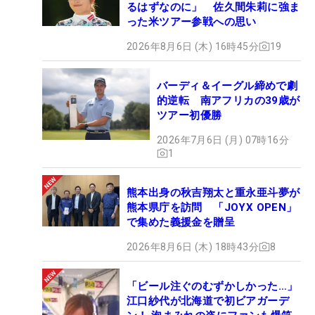
るはずなのに」 佐久間朱莉に強ま
った米ツアー参戦への思い
2026年8月6日 (木) 16時45分
19
バーディ＆イーグル締めで劇
的逆転 南アフリカの39歳が
ツアー初優勝
2026年7月6日 (月) 07時16分
1
熊本出身の秋吉翔太と重永亜斗夢が
熊本県庁を訪問 「JOYX OPEN」
で集めた義援金を贈呈
2026年8月6日 (木) 18時43分
8
「ビール注ぐのむずかしかった…」
江口紗代が北海道で初ビアガーデ