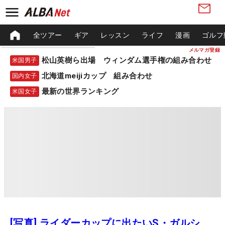
全ツアー
ギア
レッスン
ライフ
漫画
ゴルフ
メルマガ登録
松山英樹ら出場 ウィンダム選手権の組み合わせ
米国男子
北海道meijiカップ 組み合わせ
国内女子
最新の世界ランキング
米国女子
[写真] ライダーカップに出たいS・ガルシ