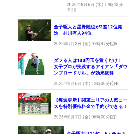
2026年8月6日 (木) 17時43分
19
金子駆大と星野陸也が3差12位発
進 桂川有人94位
2026年7月3日 (金) 07時47分
5
ダフる人は100円玉を置くだけ！
女子プロが実践するアイアン「ダウ
ンブロードリル」が効果抜群
2026年8月6日 (木) 12時00分
40
【毎週更新】関東エリアの人気コー
スを特別優待料金で予約ができる！
2026年8月7日 (金) 06時00分
1
金子駆大は11位 E・チャカ