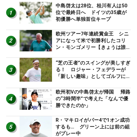
中島啓太は28位、桂川有人は50
1
位で最終日へ ドイツの35歳が
初優勝へ単独首位キープ
欧州ツアー7年連続賞金王 シニ
2
アになって米で初勝利したコリ
ン・モンゴメリー【きょうは誰の
誕生日？】
“芝の王者”のスイングが美しすぎ
3
る！ ロジャー・フェデラーが
「新しい趣味」としてゴルフに挑
戦中！
欧州初Vの中島啓太が帰国 帰路
4
の“3時間半”で考えた「なんで優
勝できたのか」
R・マキロイがパー4で1オン成功
5
するも… グリーン上には前の組
がプレー中