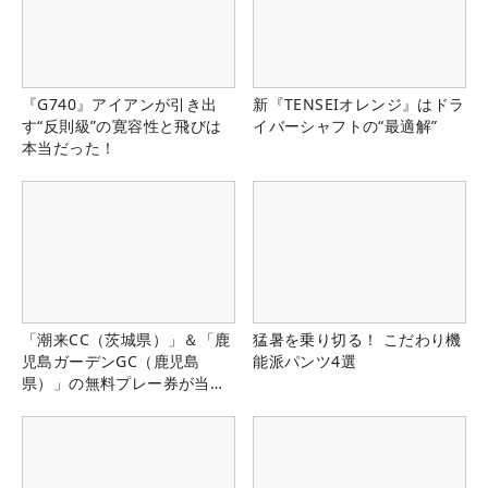
『G740』アイアンが引き出
新『TENSEIオレンジ』はドラ
す“反則級”の寛容性と飛びは
イバーシャフトの“最適解”
本当だった！
「潮来CC（茨城県）」＆「鹿
猛暑を乗り切る！ こだわり機
児島ガーデンGC（鹿児島
能派パンツ4選
県）」の無料プレー券が当た
る！！