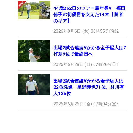
44歳262日のツアー最年長V 福田
侑子の初優勝を支えた14本【勝者
のギア】
2026年8月6日 (木) 08時55分
32
出場2試合連続Vかかる金子駆大は7
打差9位で最終日へ
2026年6月28日 (日) 07時20分
1
出場2試合連続Vかかる金子駆大は
22位発進 星野陸也71位、桂川有
人125位
2026年6月26日 (金) 07時04分
5