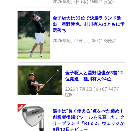
2026年8月5日 (水) 16時41分
5
金子駆大は33位で決勝ラウンド進
出 星野陸也、桂川有人はともに予
選落ち
2026年6月27日 (土) 06時13分
1
金子駆大と星野陸也が3差12
位発進 桂川有人94位
2026年7月3日 (金) 07時47分
5
選手は“長く使える”点をべた褒め！
創業者復帰でソールを見直した、ク
リーブランド『RTZ 2』ウェッジが
9月12日デビュー