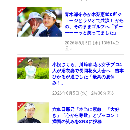
青木瀬令奈が木梨憲武&所ジ
ョージとラジオで共演！ から
の、そのままゴルフへ「ずー
ーーーっと笑ってました」
2026年8月5日 (水) 13時14分
5
小祝さくら、川﨑春花ら女子プロ4
人が浴衣姿で長岡花火大会へ 吉本
ひかるが過ごした「最高の夏休
み！」
2026年8月5日 (水) 12時36分
6
六車日那乃「本当に素敵」「大好
き」「心から尊敬」とゾッコン！
満面の笑みをSNSに投稿