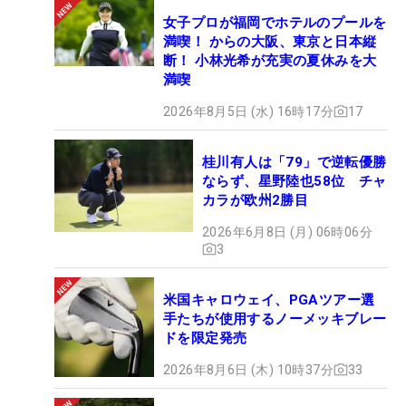
女子プロが福岡でホテルのプールを
満喫！ からの大阪、東京と日本縦
断！ 小林光希が充実の夏休みを大
満喫
2026年8月5日 (水) 16時17分
17
桂川有人は「79」で逆転優勝
ならず、星野陸也58位 チャ
カラが欧州2勝目
2026年6月8日 (月) 06時06分
3
米国キャロウェイ、PGAツアー選
手たちが使用するノーメッキブレー
ドを限定発売
2026年8月6日 (木) 10時37分
33