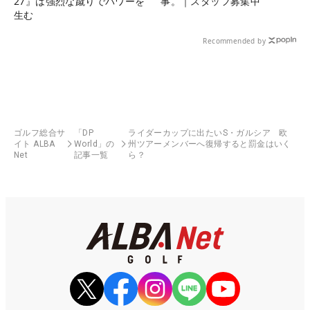
27』は強烈な蹴りでパワーを
事。｜スタッフ募集中
生む
Recommended by
ゴルフ総合サ
「DP
ライダーカップに出たいS・ガルシア 欧
イト ALBA
World」の
州ツアーメンバーへ復帰すると罰金はいく
Net
記事一覧
ら？