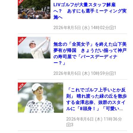
LIVゴルフが大量スタッフ解雇
へ？ あすにも選手ミーティング実
施へ
2026年8月5日 (水) 14時02分
1
無念の「全英女子」を終えた山下美
夢有が帰国 きょうだい揃って神戸
の寿司屋で「バースデーディナ
ー？」
2026年8月6日 (木) 10時59分
1
「これでゴルフ上手いとか反
則」 晴れ渡った緑の丘を散歩
する金澤志奈、抜群のスタイ
ルに「8頭身！」「可愛いに
も程がある」
2026年8月6日 (木) 11時36分
3