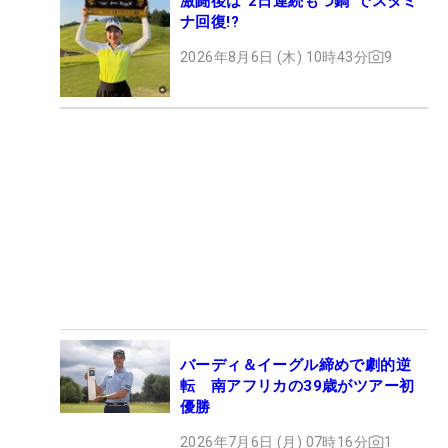
激闘後は“2日連続もつ鍋”でスタミ
ナ回復!?
2026年8月6日 (木) 10時43分
9
バーディ＆イーグル締めで劇的逆
転 南アフリカの39歳がツアー初
優勝
2026年7月6日 (月) 07時16分
1