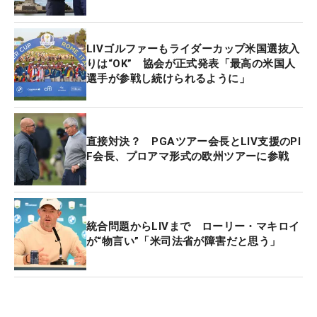
している。ただしLIVゴルフでプレーするガルシア
がライダーカップに出場するためには、世界ランキ
ングポイントを獲得できるメジャー大会で好成績を
LIVゴルファーもライダーカップ米国選抜入
挙げるか、キャプテンのドナルドが選出するに相応
りは“OK” 協会が正式発表「最高の米国人
選手が参戦し続けられるように」
しいプレーを続ける必要がある。
次戦の会場、ニューヨーク州ロングアイランドのベ
スページ・ブラックはガルシアにとっては良い思い
直接対決？ PGAツアー会長とLIV支援のPI
F会長、プロアマ形式の欧州ツアーに参戦
出はない。2002年、パブリックコースながら「全米
オープン」を開催した際、ニューヨークの騒々しい
スポーツファンはガルシアの数多いワッグルに「ワ
ッグルボーイ」と野次を飛ばし続けた。当時22歳の
統合問題からLIVまで ローリー・マキロイ
ガルシアはついに抑えきれず、ファンに向かって中
が“物言い”「米司法省が障害だと思う」
指を立て怒り、ニューヨークファンとガルシアには
大きな溝ができてしまった。
それでもライダーカップに戻りたいガルシア、その