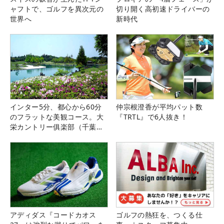
ャフトで、ゴルフを異次元の
切り開く高初速ドライバーの
世界へ
新時代
インター5分、都心から60分
仲宗根澄香が平均パット数
のフラットな美観コース。大
『TRTL』で6人抜き！
栄カントリー俱楽部（千葉
県）
アディダス『コードカオス
ゴルフの熱狂を、つくる仕