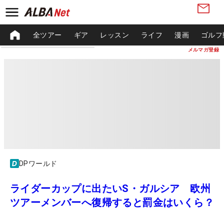
全ツアー
ギア
レッスン
ライフ
漫画
ゴルフ
メルマガ登録
DPワールド
ライダーカップに出たいS・ガルシア 欧州
ツアーメンバーへ復帰すると罰金はいくら？