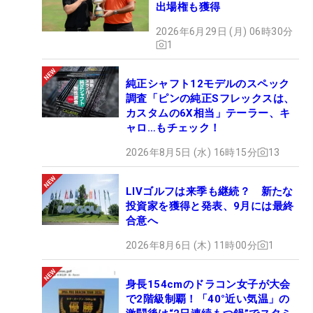
出場権も獲得
2026年6月29日 (月) 06時30分
1
純正シャフト12モデルのスペック
調査「ピンの純正Sフレックスは、
カスタムの6X相当」テーラー、キ
ャロ…もチェック！
2026年8月5日 (水) 16時15分
13
LIVゴルフは来季も継続？ 新たな
投資家を獲得と発表、9月には最終
合意へ
2026年8月6日 (木) 11時00分
1
身長154cmのドラコン女子が大会
で2階級制覇！「40°近い気温」の