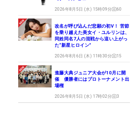
2026年8月5日 (水) 15時09分
60
改名が呼び込んだ悲願の初V！ 苦節
を乗り越えた美女イ・ユルリンは、
同姓同名7人の混戦から這い上がっ
た“新星ヒロイン”
2026年8月6日 (木) 11時30分
15
進藤大典ジュニア大会が10月に開
催 優勝者にはプロトーナメント出
場権
2026年8月5日 (水) 17時02分
3