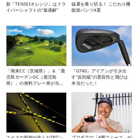
新『TENSEIオレンジ』はドラ
猛暑を乗り切る！ こだわり機
イバーシャフトの“最適解”
能派パンツ4選
「潮来CC（茨城県）」＆「鹿
『G740』アイアンが引き出
児島ガーデンGC（鹿児島
す“反則級”の寛容性と飛びは
県）」の無料プレー券が当た
本当だった！
る！！
スイスの叡智が生んだTPTシ
プロギアの「4層フェース」が