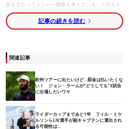
金を支払ってメンバー復帰を考えている」と伝えた
という。
記事の続きを読む
罰金の金額は“150万ポンド”（約3億円）を超えると
いう。DPワールドツアーはツアーメンバーに対し、
LIVゴルフへ出場したことで当初10万ポンド（約
2000万円）の罰金を科されたがガルシアはこれを拒
関連記事
否し、ツアーメンバー返上を選択した。昨年9月、
イタリア・ローマで開催されたライダーカップに出
場するためには当時70万ポンド（約約1億4000万円
欧州ツアーに出たいけど…罰金は払いたくな
の罰金を支払う意志を示したが、DPワールドツアー
い！ ジョン・ラームが“どうしても”3試合
はこれを却下した。
に出場したいワケ
しかし、ガルシアのライダーカップへの思いは今も
ライダーカップまであと1年 フィル・ミケ
変わっていない。過去10度の参戦で28.5ポイントを
ルソンらLIV選手が副キャプテンに選出され
獲得、欧州チームの歴代最多ポイントを現在も維持
る可能性は…