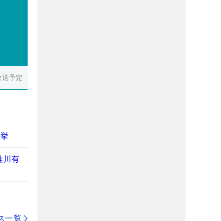
放送予定
快挙
桂川有
ス一覧