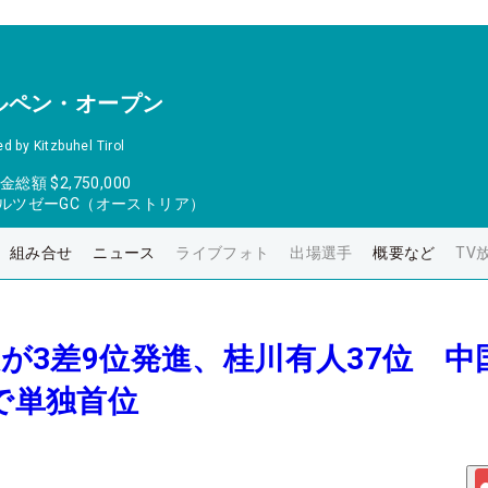
ルペン・オープン
d by Kitzbuhel Tirol
金総額
$2,750,000
ルツゼーGC（オーストリア）
組み合せ
ニュース
ライブフォト
出場選手
概要など
TV
駆大が3差9位発進、桂川有人37位 中
」で単独首位