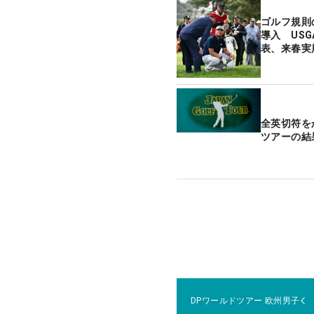
ゴルフ規則の
導入 USG
表、来春実
全英切符を
ツアーの結
DPワールドツアー
欧州男子