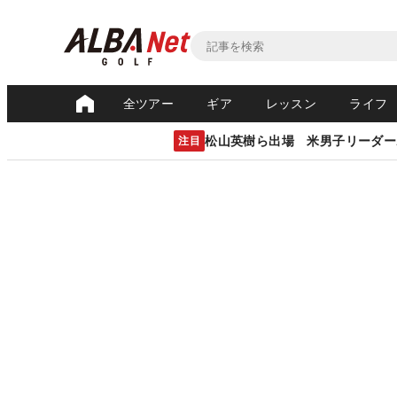
全ツアー
ギア
レッスン
ライフ
松山英樹ら出場 米男子リーダー
注目