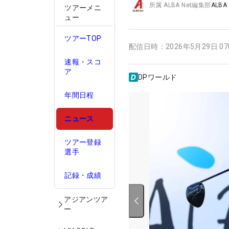
所属
ALBA Net編集部
ALBA
ツアーメニ
ュー
ツアーTOP
配信日時：
2026年5月29日 0
速報・スコ
ア
DPワールド
年間日程
ニュース
ツアー登録
選手
記録・成績
アジアンツア
ー