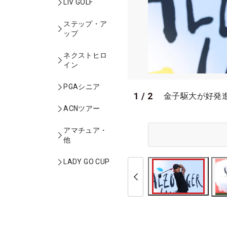
LIV GOLF
ステップ・ア
ップ
ネクストヒロ
イン
PGAシニア
1
/
2
金子駆大が好発進 （
ACNツアー
アマチュア・
他
LADY GO CUP