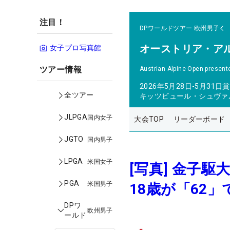
注目！
DPワールドツアー
欧州男子
オーストリア・ア
女子プロ写真館
ツアー情報
Austrian Alpine Open presente
2026年5月28日-5月31日
賞
全ツアー
キッツビュール・シュヴァ
JLPGA
国内女子
大会TOP
リーダーボード
JGTO
国内男子
LPGA
米国女子
[写真] 金子
PGA
米国男子
18歳が「62
DPワ
欧州男子
ールド