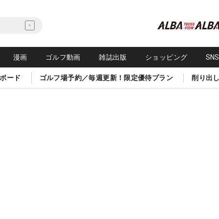
漫画
ゴルフ動画
雑誌出版
ショッピング
SN
ボード
ゴルフ場予約／毎週更新！限定優待プラン
削り出