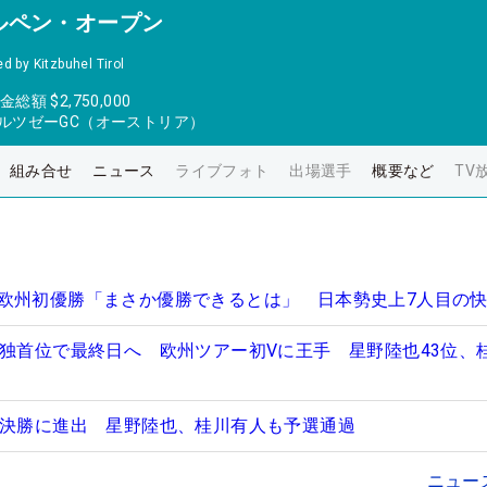
ルペン・オープン
d by Kitzbuhel Tirol
金総額
$2,750,000
ルツゼーGC（オーストリア）
組み合せ
ニュース
ライブフォト
出場選手
概要など
TV
欧州初優勝「まさか優勝できるとは」 日本勢史上7人目の
単独首位で最終日へ 欧州ツアー初Vに王手 星野陸也43位、
で決勝に進出 星野陸也、桂川有人も予選通過
ニュー