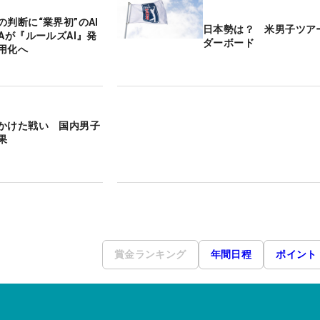
判断に“業界初”のAI
日本勢は？ 米男子ツア
Aが『ルールズAI』発
ダーボード
用化へ
かけた戦い 国内男子
果
賞金ランキング
年間日程
ポイント