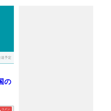
放送予定
国の
コメン