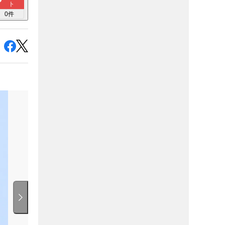
ト
0
件