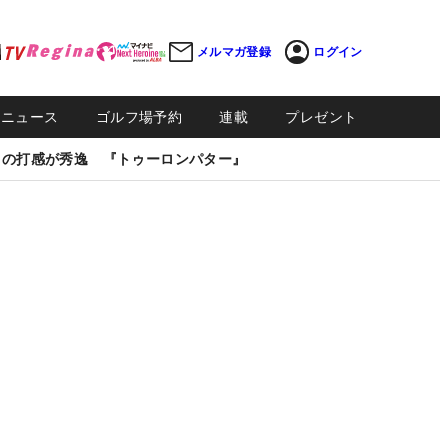
メルマガ登録
ログイン
Sニュース
ゴルフ場予約
連載
プレゼント
しの打感が秀逸 『トゥーロンパター』