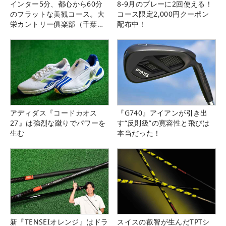
インター5分、都心から60分
8-9月のプレーに2回使える！
のフラットな美観コース。大
コース限定2,000円クーポン
栄カントリー俱楽部（千葉
配布中！
県）
アディダス『コードカオス
『G740』アイアンが引き出
27』は強烈な蹴りでパワーを
す“反則級”の寛容性と飛びは
生む
本当だった！
新『TENSEIオレンジ』はドラ
スイスの叡智が生んだTPTシ