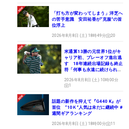
「打ち方が変わってしまう」洋芝へ
の苦手意識 安田祐香が“克服”の首
位浮上
2026年8月8日 (土) 18時49分
20
米通算13勝の元世界1位がキ
ャリア初、プレーオフ進出逃
す 18年連続出場記録も終止
符「何事も永遠に続けられな
い」
2026年8月8日 (土) 10時00分
1
話題の新作を抑えて『G440 K』が
首位 “10Ｋ”人気は未だに継続中 #
週間ギアランキング
2026年8月8日 (土) 18時00分
11