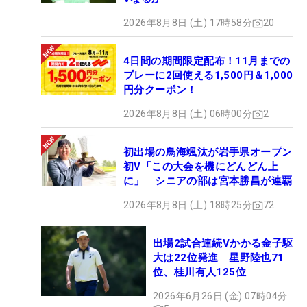
2026年8月8日 (土) 17時58分
20
4日間の期間限定配布！11月までの
プレーに2回使える1,500円＆1,000
円分クーポン！
2026年8月8日 (土) 06時00分
2
初出場の鳥海颯汰が岩手県オープン
初V「この大会を機にどんどん上
に」 シニアの部は宮本勝昌が連覇
2026年8月8日 (土) 18時25分
72
出場2試合連続Vかかる金子駆
大は22位発進 星野陸也71
位、桂川有人125位
2026年6月26日 (金) 07時04分