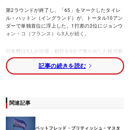
第2ラウンドが終了し、「65」をマークしたタイレ
ル・ハットン（イングランド）が、トータル10アン
ダーで単独首位に浮上した。1打差の2位にジョンウ
ォン・コ（フランス）ら3人が続く。
日本勢は3人が出場。初日を5位で滑り出した桂川有
人は、2日目も5バーディ・2ボギーの「69」と伸ば
記事の続きを読む
した。順位は8位タイに後退したものの、トータル6
アンダーで首位と4打差の好位置をキープしてい
る。
「パリ五輪」以来の実戦となる中島啓太は「73」と
関連記事
1つ落としながらも、トータル1オーバー・65位タイ
のカットライン上で予選を通過。2日目をパープレ
ーで終えた星野陸也も、同じ順位で週末に進んだ。
ベットフレッド・ブリティッシュ・マスタ