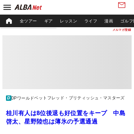
全ツアー
ギア
レッスン
ライフ
漫画
ゴルフ
メルマガ登録
ベットフレッド・ブリティッシュ・マスターズ
DPワールド
桂川有人は8位後退も好位置をキープ 中島
啓太、星野陸也は薄氷の予選通過