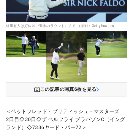
桂川有人は好位置で週末のラウンドに入る （撮影：GettyImages）
この記事の写真
6
枚を見る
＜ベットフレッド・ブリティッシュ・マスターズ
2日目◇30日◇ザ ベルフライ ブラバゾンC（イング
ランド）◇7336ヤード・パー72＞