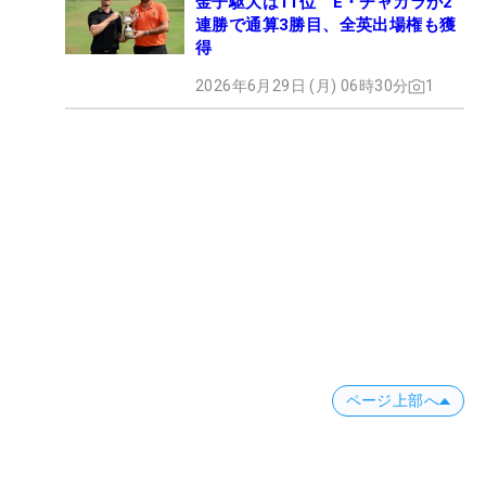
金子駆大は11位 E・チャカラが2
連勝で通算3勝目、全英出場権も獲
得
2026年6月29日 (月) 06時30分
1
ページ上部へ