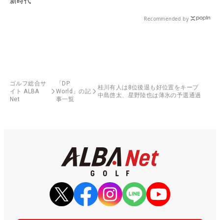
新時代
Recommended by
ゴルフ総合サ
「DP
桂川有人は8位後退も好位置をキープ
イト ALBA
World」の記
中島啓太、星野陸也は薄氷の予選通過
Net
事一覧