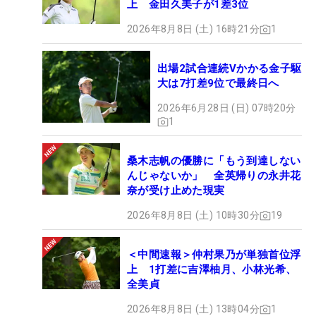
上 金田久美子が1差3位
2026年8月8日 (土) 16時21分
1
出場2試合連続Vかかる金子駆
大は7打差9位で最終日へ
2026年6月28日 (日) 07時20分
1
桑木志帆の優勝に「もう到達しない
んじゃないか」 全英帰りの永井花
奈が受け止めた現実
2026年8月8日 (土) 10時30分
19
＜中間速報＞仲村果乃が単独首位浮
上 1打差に吉澤柚月、小林光希、
全美貞
2026年8月8日 (土) 13時04分
1