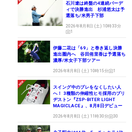
石川遼は終盤の4連続バーデ
ィで決勝進出 杉浦悠太は予
選落ち/米男子下部
2026年8月8日 (土) 10時33分
1
伊藤二花は「69」と巻き返し決勝
進出圏内へ 谷田侑里香は予選落ち
濃厚/米女子下部ツアー
2026年8月8日 (土) 10時15分
1
スイング中のブレをなくしたい人
へ！ 3種類の伸縮性ヒモ採用のブリ
ヂストン『ZSP-BITER LIGHT
MAGICLACE』、8月8日デビュー
2026年8月8日 (土) 11時30分
30