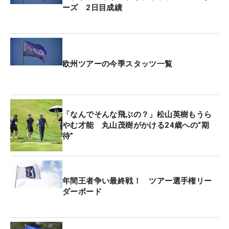
ーズ 2日目成績
欧州ツアーの今季スタッツ一覧
「なんでそんな飛ぶの？」松山英樹もうら
やむ才能 丸山茂樹がかける24歳への“期
待”
年間王者争い最終戦！ ツアー選手権リー
ダーボード