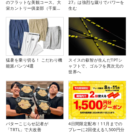
のフラットな美観コース。大
27』は強烈な蹴りでパワーを
栄カントリー俱楽部（千葉
生む
県）
猛暑を乗り切る！ こだわり機
スイスの叡智が生んだTPTシ
能派パンツ4選
ャフトで、ゴルフを異次元の
世界へ
パターこじらせ記者が
4日間限定配布！11月までの
「TRTL」で大改善
プレーに2回使える1,500円分