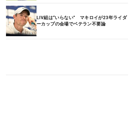
けられる。
LIV組は“いらない” マキロイが23年ライダ
「アルフレッド・ダンヒル・
リンクス
選手権」はプ
ーカップの会場でベテラン不要論
ロアマ戦でオールドコース、カーヌスティー、キン
グスバーンズの3コースで開催。
ローリー・マキロ
イ
（北アイルランド）、
マシュー・フィッツパトリ
ック
（イングランド）、
ビリー・ホーシェル
（米
国）、
BMW PGA選手権
を制した
シェーン・ローリ
ー
（アイルランド）も出場する。（文・武川玲子=
米国在住）