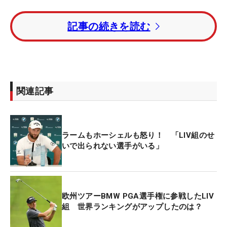
テイラー・グーチ
（米国）、
エイブラハム・アンサ
記事の続きを読む
ー
（メキシコ）ら世界ランキング50位以内の資格で
登録、また2010年、セント・アンドリュースで開催
された
全英オープン
覇者の
ルイ・ウーストハウゼ
ン
、LIVゴルフ開幕戦覇者の
チャール・シュワーツ
ェル
や、
ショーン・ノリス
ら南アフリカ勢、PGAツ
関連記事
アーとの訴訟に名を連ねている
ピーター・ユーライ
ン
（米国）も参戦する。これらのLIVゴルフ組は今
週、米イリノイ州シカゴで16日から行われている
ラームもホーシェルも怒り！ 「LIV組のせ
LIVゴルフ第5戦に出場している。
いで出られない選手がいる」
先の
BMW PGA選手権
で4位に入ったグーチは世界ラ
ンキングを46位から35位へとアップ、大会18位だ
ったアンサーは世界ランキング24位を維持した。年
欧州ツアーBMW PGA選手権に参戦したLIV
組 世界ランキングがアップしたのは？
内最後の世界ランキングで50位以内に留まれば、現
状では来年の
マスターズ
・トーナメントの招待を受