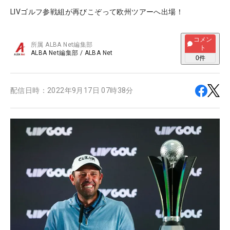
LIVゴルフ参戦組が再びこぞって欧州ツアーへ出場！
コメン
所属
ALBA Net編集部
ト
ALBA Net編集部
/
ALBA Net
0
件
配信日時：
2022年9月17日 07時38分