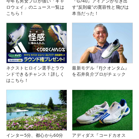
今年も男女プロが強い「キャ
『G740』アイアンが引き出
ロウェイ」のニュース一覧は
す“反則級”の寛容性と飛びは
こちら！
本当だった！
ネクストヒロイン選手とラウ
最新モデル『FJクオンタム』
ンドできるチャンス！詳しく
を石井良介プロがチェック
はこちら！
インター5分、都心から60分
アディダス『コードカオス