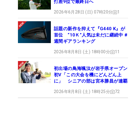
打差9位で最終日へ
2026年6月28日 (日) 07時20分
1
話題の新作を抑えて『G440 K』が
首位 “10Ｋ”人気は未だに継続中 #
週間ギアランキング
2026年8月8日 (土) 18時00分
11
初出場の鳥海颯汰が岩手県オープン
初V「この大会を機にどんどん上
に」 シニアの部は宮本勝昌が連覇
2026年8月8日 (土) 18時25分
72