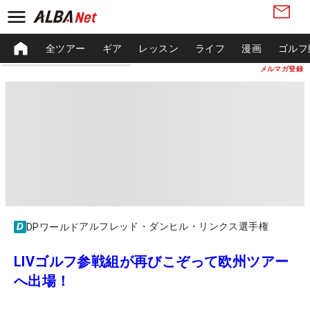
全ツアー
ギア
レッスン
ライフ
漫画
ゴルフ
メルマガ登録
アルフレッド・ダンヒル・リンクス選手権
DPワールド
LIVゴルフ参戦組が再びこぞって欧州ツアー
へ出場！