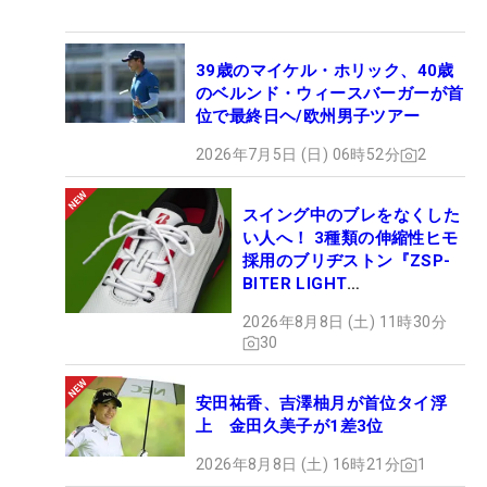
39歳のマイケル・ホリック、40歳
のベルンド・ウィースバーガーが首
位で最終日ヘ/欧州男子ツアー
2026年7月5日 (日) 06時52分
2
スイング中のブレをなくした
い人へ！ 3種類の伸縮性ヒモ
採用のブリヂストン『ZSP-
BITER LIGHT
MAGICLACE』、8月8日デビ
2026年8月8日 (土) 11時30分
ュー
30
安田祐香、吉澤柚月が首位タイ浮
上 金田久美子が1差3位
2026年8月8日 (土) 16時21分
1