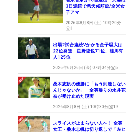
岩永杏奈が16強進出 大会は
3日連続で悪天候順延/全米女
子アマ
2026年8月8日 (土) 10時20分
1
出場2試合連続Vかかる金子駆大は
22位発進 星野陸也71位、桂川有
人125位
2026年6月26日 (金) 07時04分
5
桑木志帆の優勝に「もう到達しない
んじゃないか」 全英帰りの永井花
奈が受け止めた現実
2026年8月8日 (土) 10時30分
19
スライスが止まらない人へ！ 全英
女王・桑木志帆は切り返しで「左ヒ