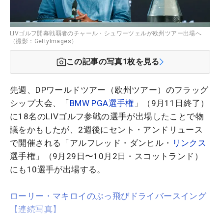
LIVゴルフ開幕戦覇者のチャール・シュワーツェルが欧州ツアー出場へ
（撮影：GettyImages）
この記事の写真
1
枚を見る
先週、DPワールドツアー（欧州ツアー）のフラッグ
シップ大会、「
BMW PGA選手権
」（9月11日終了）
に18名のLIVゴルフ参戦の選手が出場したことで物
議をかもしたが、2週後にセント・アンドリュース
で開催される「アルフレッド・ダンヒル・
リンクス
選手権」（9月29日〜10月2日・スコットランド）
にも10選手が出場する。
ローリー・マキロイのぶっ飛びドライバースイング
【連続写真】