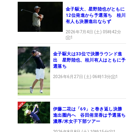
金子駆大、星野陸也がともに
12位発進から予選落ち 桂川
有人も決勝進出ならず
2026年7月4日 (土) 05時42分
1
金子駆大は33位で決勝ラウンド進
出 星野陸也、桂川有人はともに予
選落ち
2026年6月27日 (土) 06時13分
1
伊藤二花は「69」と巻き返し決勝
進出圏内へ 谷田侑里香は予選落ち
濃厚/米女子下部ツアー
2026年8月8日 (土) 10時15分
1