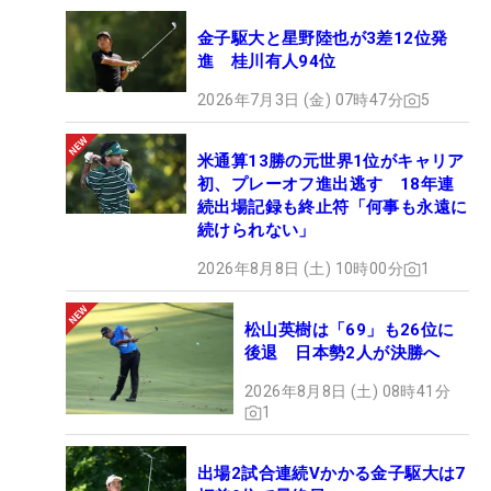
金子駆大と星野陸也が3差12位発
進 桂川有人94位
2026年7月3日 (金) 07時47分
5
米通算13勝の元世界1位がキャリア
初、プレーオフ進出逃す 18年連
続出場記録も終止符「何事も永遠に
続けられない」
2026年8月8日 (土) 10時00分
1
松山英樹は「69」も26位に
後退 日本勢2人が決勝へ
2026年8月8日 (土) 08時41分
1
出場2試合連続Vかかる金子駆大は7