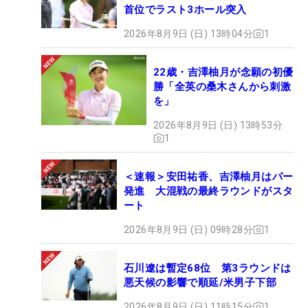
首位でラスト3ホール突入
2026年8月9日 (日) 13時04分
1
22歳・吉澤柚月が念願の初優
勝「全英の桑木さんから刺激
を」
2026年8月9日 (日) 13時53分
1
＜速報＞安田祐香、吉澤柚月はパー
発進 大混戦の最終ラウンドがスタ
ート
2026年8月9日 (日) 09時28分
1
石川遼は暫定68位 第3ラウンドは
悪天候の影響で順延/米男子下部
2026年8月9日 (日) 11時15分
1