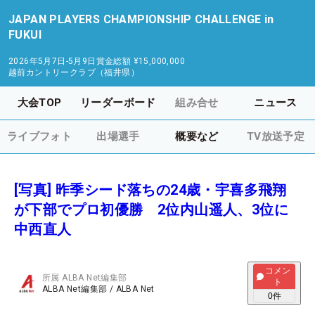
JAPAN PLAYERS CHAMPIONSHIP CHALLENGE in
FUKUI
2026年5月7日-5月9日
賞金総額
¥15,000,000
越前カントリークラブ（福井県）
大会TOP
リーダーボード
組み合せ
ニュース
ライブフォト
出場選手
概要など
TV放送予定
[写真] 昨季シード落ちの24歳・宇喜多飛翔
が下部でプロ初優勝 2位内山遥人、3位に
中西直人
コメン
所属
ALBA Net編集部
ト
ALBA Net編集部
/
ALBA Net
0
件