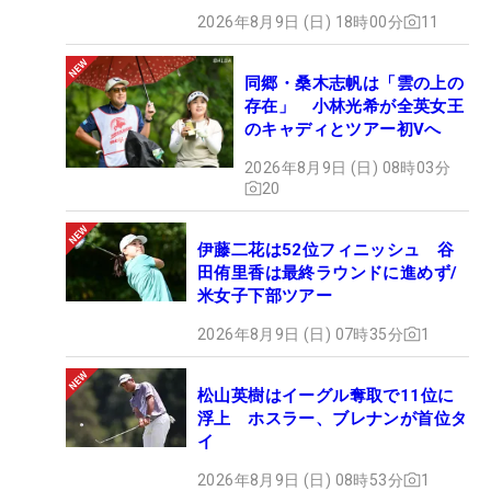
2026年8月9日 (日) 18時00分
11
同郷・桑木志帆は「雲の上の
存在」 小林光希が全英女王
のキャディとツアー初Vへ
2026年8月9日 (日) 08時03分
20
伊藤二花は52位フィニッシュ 谷
田侑里香は最終ラウンドに進めず/
米女子下部ツアー
2026年8月9日 (日) 07時35分
1
松山英樹はイーグル奪取で11位に
浮上 ホスラー、ブレナンが首位タ
イ
2026年8月9日 (日) 08時53分
1