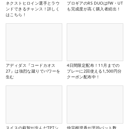
ネクストヒロイン選手とラウ
プロギアのRS DUOはFW・UT
ンドできるチャンス！詳しく
も完成度が高く購入者続出！
はこちら！
アディダス『コードカオス
4日間限定配布！11月までの
27』は強烈な蹴りでパワーを
プレーに2回使える1,500円分
生む
クーポン配布中！
スイスの叡智が生んだTPTシ
仲宗根澄香が平均パット数