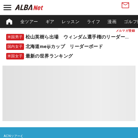
全ツアー
ギア
レッスン
ライフ
漫画
ゴルフ
メルマガ登録
松山英樹ら出場 ウィンダム選手権のリーダーボード
米国男子
北海道meijiカップ リーダーボード
国内女子
最新の世界ランキング
米国女子
ACNツアー