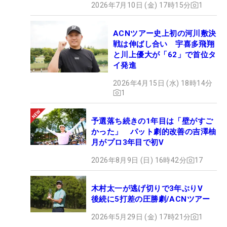
2026年7月10日 (金) 17時15分
1
ACNツアー史上初の河川敷決
戦は伸ばし合い 宇喜多飛翔
と川上優大が「62」で首位タ
イ発進
2026年4月15日 (水) 18時14分
1
予選落ち続きの1年目は「壁がすご
かった」 パット劇的改善の吉澤柚
月がプロ3年目で初V
2026年8月9日 (日) 16時42分
17
木村太一が逃げ切りで3年ぶりV
後続に5打差の圧勝劇/ACNツアー
2026年5月29日 (金) 17時21分
1