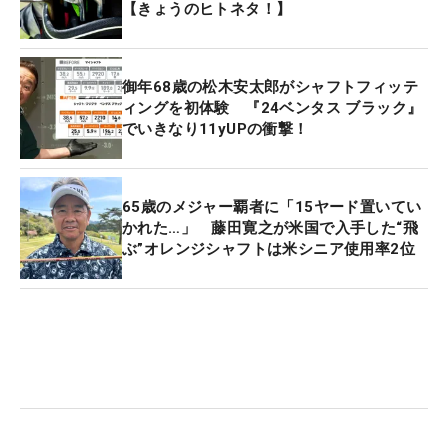
【きょうのヒトネタ！】
御年68歳の松木安太郎がシャフトフィッテ
ィングを初体験 『24ベンタス ブラック』
でいきなり11yUPの衝撃！
65歳のメジャー覇者に「15ヤード置いてい
かれた…」 藤田寛之が米国で入手した“飛
ぶ”オレンジシャフトは米シニア使用率2位