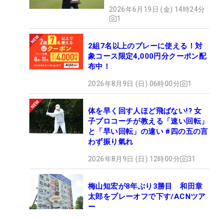
2026年6月19日 (金) 14時24分
1
2組7名以上のプレーに使える！対
象コース限定4,000円分クーポン配
布中！
2026年8月9日 (日) 06時00分
1
体を早く回す人ほど飛ばない!? 女
子プロコーチが教える「速い回転」
と「早い回転」の違い #四の五の言
わず振り氣れ
2026年8月9日 (日) 12時00分
31
梅山知宏が8年ぶり3勝目 和田章
太郎をプレーオフで下す/ACNツア
ー