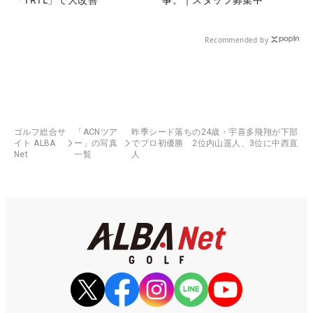
Recommended by
ゴルフ総合サ
「ACNツア
昨季シード落ちの24歳・宇喜多飛翔が下部
イト ALBA
ー」の写真
でプロ初優勝 2位内山遥人、3位に中西直
Net
一覧
人