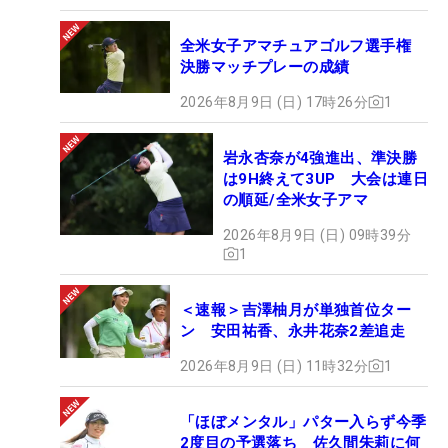
全米女子アマチュアゴルフ選手権
決勝マッチプレーの成績
2026年8月9日 (日) 17時26分
1
岩永杏奈が4強進出、準決勝
は9H終えて3UP 大会は連日
の順延/全米女子アマ
2026年8月9日 (日) 09時39分
1
＜速報＞吉澤柚月が単独首位ター
ン 安田祐香、永井花奈2差追走
2026年8月9日 (日) 11時32分
1
「ほぼメンタル」パター入らず今季
2度目の予選落ち 佐久間朱莉に何