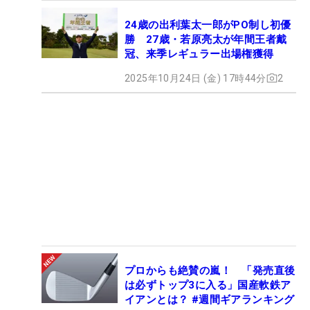
24歳の出利葉太一郎がPO制し初優
勝 27歳・若原亮太が年間王者戴
冠、来季レギュラー出場権獲得
2025年10月24日 (金) 17時44分
2
プロからも絶賛の嵐！ 「発売直後
は必ずトップ3に入る」国産軟鉄ア
イアンとは？ #週間ギアランキング