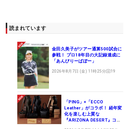
読まれています
金田久美子がツアー通算500試合に
参戦！ プロ18年目の大記録達成に
「あんびりーばぼー」
2026年8月7日 (金) 11時25分
19
「PING」×「ECCO
Leather」がコラボ！ 経年変
化を楽しむ上質な
『ARIZONA DESERT』コレ
クション、9月15日限定デビ