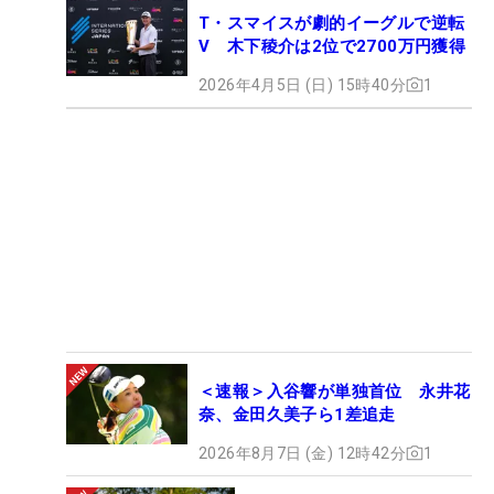
T・スマイスが劇的イーグルで逆転
V 木下稜介は2位で2700万円獲得
2026年4月5日 (日) 15時40分
1
＜速報＞入谷響が単独首位 永井花
奈、金田久美子ら1差追走
2026年8月7日 (金) 12時42分
1