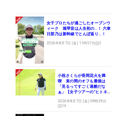
女子プロたちが過ごしたオープンウ
ィーク 堀琴音は人生初の…！ 六車
日那乃は新幹線でとんぼ返り…！
2026年8月7日 (金) 11時57分
1
小祝さくらが長岡花火を満
喫 束の間のオフも最後は
「見るってすごく過酷だな
ぁ」【女子ツアーの“ヒトネ
タ”】
2026年8月7日 (金) 09時29分
19