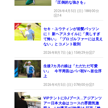
「圧倒的な強さを」
2026年4月5日 (日) 18時00分
14
セキ・ユウティンが前髪パッツン
に！ 新ヘアスタイルに「美しすぎ
て怖い」「プロゴルファーには見え
ない」とコメント殺到
2026年8月7日 (金) 15時29分
7
生後7カ月の娘は「ただただ可愛
い」 今平周吾はパパ初Vへ首位浮
上
2026年4月5日 (日) 07時00分
1
VIPテントにDJブース…アジアンツ
アー日本大会はコースの雰囲気激