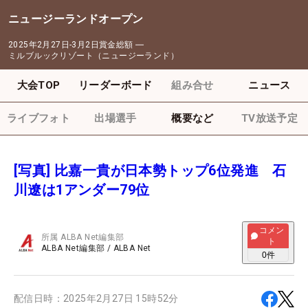
ニュージーランドオープン
2025年2月27日-3月2日
賞金総額
―
ミルブルックリゾート（ニュージーランド）
大会TOP
リーダーボード
組み合せ
ニュース
ライブフォト
出場選手
概要など
TV放送予定
[写真] 比嘉一貴が日本勢トップ6位発進 石
川遼は1アンダー79位
コメン
所属
ALBA Net編集部
ト
ALBA Net編集部
/
ALBA Net
0
件
配信日時：
2025年2月27日 15時52分