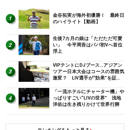
金谷拓実が海外初優勝！ 最終日
1
のハイライト【動画】
生後7カ月の娘は「ただただ可愛
2
い」 今平周吾はパパ初Vへ首位
浮上
VIPテントにDJブース…アジアン
3
ツアー日本大会はコースの雰囲気
激変？ LIV選手が“効果”を証言
「静かなほうが…」
「一流ホテルにチャーター機」や
4
っぱりすごい“LIVの世界” 浅地
洋佑は生き残りかけて世界行脚