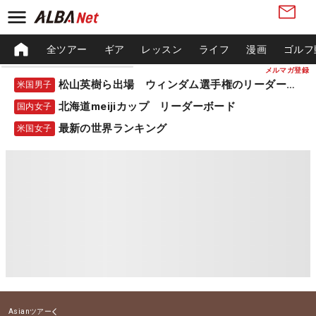
全ツアー
ギア
レッスン
ライフ
漫画
ゴルフ
メルマガ登録
松山英樹ら出場 ウィンダム選手権のリーダーボード
米国男子
北海道meijiカップ リーダーボード
国内女子
最新の世界ランキング
米国女子
Asianツアー