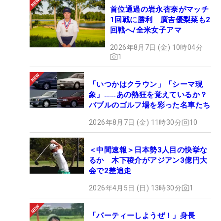
首位通過の岩永杏奈がマッチ
1回戦に勝利 廣吉優梨菜も2
回戦へ/全米女子アマ
2026年8月7日 (金) 10時04分
1
「いつかはクラウン」「シーマ現
象」……あの熱狂を覚えているか？
バブルのゴルフ場を彩った名車たち
2026年8月7日 (金) 11時30分
10
＜中間速報＞日本勢3人目の快挙な
るか 木下稜介がアジアン3億円大
会で2差追走
2026年4月5日 (日) 13時30分
1
「パーティーしようぜ！」身長