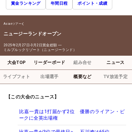
賞金ランキング
年間日程
ポイント・成績
Asianツアー
ニュージーランドオープン
2025年2月27日-3月2日
賞金総額
―
ミルブルックリゾート（ニュージーランド）
大会TOP
リーダーボード
組み合せ
ニュース
ライブフォト
出場選手
概要など
TV放送予定
【この大会のニュース】
比嘉一貴は1打届かず2位 優勝のライアン・ピ
ークに全英出場権
比嘉一貴が3位で最終日へ 石川遼は65位