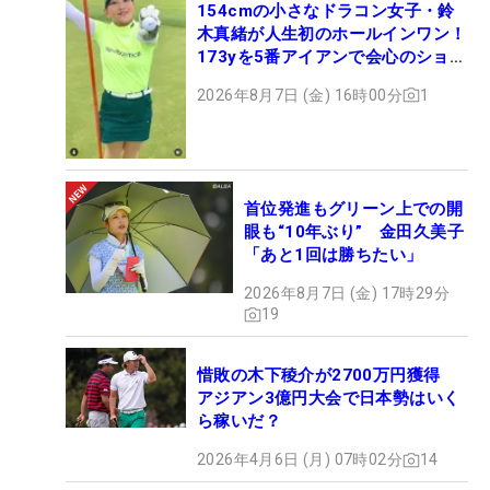
154cmの小さなドラコン女子・鈴
木真緒が人生初のホールインワン！
173yを5番アイアンで会心のショッ
ト
2026年8月7日 (金) 16時00分
1
首位発進もグリーン上での開
眼も“10年ぶり” 金田久美子
「あと1回は勝ちたい」
2026年8月7日 (金) 17時29分
19
惜敗の木下稜介が2700万円獲得
アジアン3億円大会で日本勢はいく
ら稼いだ？
2026年4月6日 (月) 07時02分
14