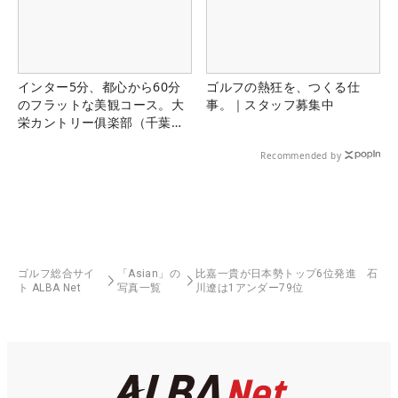
インター5分、都心から60分
ゴルフの熱狂を、つくる仕
のフラットな美観コース。大
事。｜スタッフ募集中
栄カントリー俱楽部（千葉
県）
Recommended by
ゴルフ総合サイ
「Asian」の
比嘉一貴が日本勢トップ6位発進 石
ト ALBA Net
写真一覧
川遼は1アンダー79位