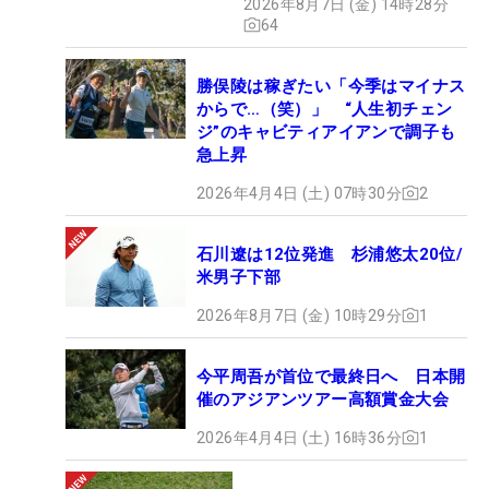
2026年8月7日 (金) 14時28分
ュー
64
勝俣陵は稼ぎたい「今季はマイナス
からで…（笑）」 “人生初チェン
ジ”のキャビティアイアンで調子も
急上昇
2026年4月4日 (土) 07時30分
2
石川遼は12位発進 杉浦悠太20位/
米男子下部
2026年8月7日 (金) 10時29分
1
今平周吾が首位で最終日へ 日本開
催のアジアンツアー高額賞金大会
2026年4月4日 (土) 16時36分
1