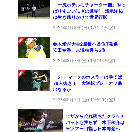
「一流ホテルにチャーター機」やっ
ぱりすごい“LIVの世界” 浅地洋佑
は生き残りかけて世界行脚
2026年4月5日 (日) 17時21分
14
鈴木愛が大会2勝目へ首位T発進
安田祐香、吉澤柚月ら5位
2026年8月7日 (金) 16時14分
1
「61」マークのホスラーは勝てば
70人抜き！ 大逆転プレーオフ進
出なるか
2026年8月7日 (金) 11時30分
1
ヒザから崩れ落ちたクラッチ
パットも実らず 木下稜介は
米ツアー目指し日本専念へ