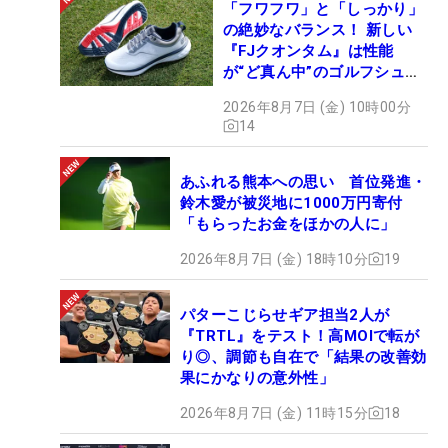
「フワフワ」と「しっかり」
の絶妙なバランス！ 新しい
『FJクオンタム』は性能
が“ど真ん中”のゴルフシュー
ズだった
2026年8月7日 (金) 10時00分
14
あふれる熊本への思い 首位発進・
鈴木愛が被災地に1000万円寄付
「もらったお金をほかの人に」
2026年8月7日 (金) 18時10分
19
パターこじらせギア担当2人が
『TRTL』をテスト！高MOIで転が
り◎、調節も自在で「結果の改善効
果にかなりの意外性」
2026年8月7日 (金) 11時15分
18