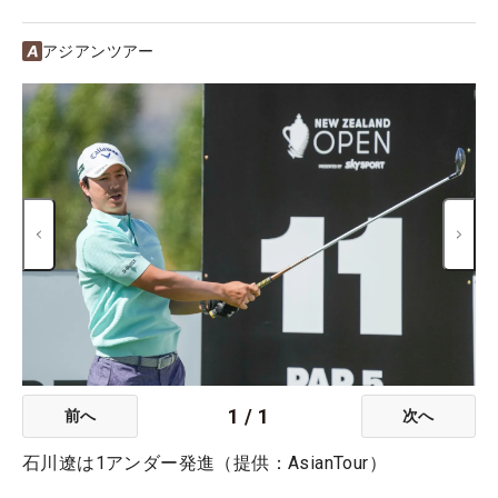
アジアンツアー
1
/
1
前へ
次へ
石川遼は1アンダー発進（提供：AsianTour）