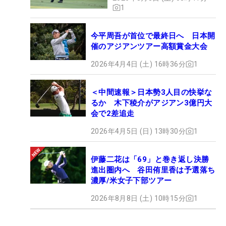
1
今平周吾が首位で最終日へ 日本開
催のアジアンツアー高額賞金大会
2026年4月4日 (土) 16時36分
1
＜中間速報＞日本勢3人目の快挙な
るか 木下稜介がアジアン3億円大
会で2差追走
2026年4月5日 (日) 13時30分
1
伊藤二花は「69」と巻き返し決勝
進出圏内へ 谷田侑里香は予選落ち
濃厚/米女子下部ツアー
2026年8月8日 (土) 10時15分
1