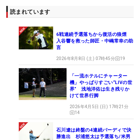
読まれています
6戦連続予選落ちから復活の狼煙
入谷響を救った師匠・中嶋常幸の助
言
2026年8月8日 (土) 07時45分
19
「一流ホテルにチャーター
機」やっぱりすごい“LIVの世
界” 浅地洋佑は生き残りか
けて世界行脚
2026年4月5日 (日) 17時21分
14
石川遼は終盤の4連続バーディで決
勝進出 杉浦悠太は予選落ち/米男