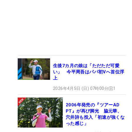
生後7カ月の娘は「ただただ可愛
い」 今平周吾はパパ初Vへ首位浮
上
2026年4月5日 (日) 07時00分
1
2006年発売の『ツアーAD
PT』が再び脚光 脇元華、
穴井詩も投入「初速が強くな
った感じ」