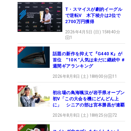
T・スマイスが劇的イーグル
で逆転V 木下稜介は2位で
2700万円獲得
2026年4月5日 (日) 15時40分
1
話題の新作を抑えて『G440 K』が
首位 “10Ｋ”人気は未だに継続中 #
週間ギアランキング
2026年8月8日 (土) 18時00分
11
初出場の鳥海颯汰が岩手県オープン
初V「この大会を機にどんどん上
に」 シニアの部は宮本勝昌が連覇
2026年8月8日 (土) 18時25分
72