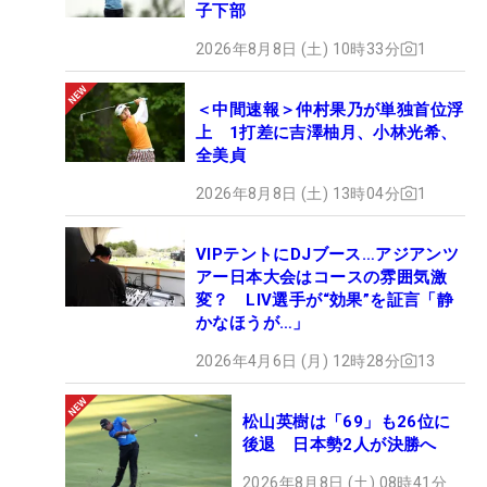
子下部
2026年8月8日 (土) 10時33分
1
＜中間速報＞仲村果乃が単独首位浮
上 1打差に吉澤柚月、小林光希、
全美貞
2026年8月8日 (土) 13時04分
1
VIPテントにDJブース…アジアンツ
アー日本大会はコースの雰囲気激
変？ LIV選手が“効果”を証言「静
かなほうが…」
2026年4月6日 (月) 12時28分
13
松山英樹は「69」も26位に
後退 日本勢2人が決勝へ
2026年8月8日 (土) 08時41分