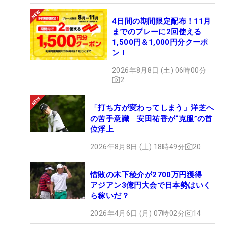
4日間の期間限定配布！11月
までのプレーに2回使える
1,500円＆1,000円分クーポ
ン！
2026年8月8日 (土) 06時00分
2
「打ち方が変わってしまう」洋芝へ
の苦手意識 安田祐香が“克服”の首
位浮上
2026年8月8日 (土) 18時49分
20
惜敗の木下稜介が2700万円獲得
アジアン3億円大会で日本勢はいく
ら稼いだ？
2026年4月6日 (月) 07時02分
14