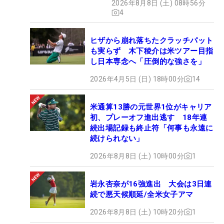
2026年8月8日 (土) 08時56分
4
ヒザから崩れ落ちたクラッチパット
も実らず 木下稜介は米ツアー目指
し日本専念へ「圧倒的な強さを」
2026年4月5日 (日) 18時00分
14
米通算13勝の元世界1位がキャリア
初、プレーオフ進出逃す 18年連
続出場記録も終止符「何事も永遠に
続けられない」
2026年8月8日 (土) 10時00分
1
岩永杏奈が16強進出 大会は3日連
続で悪天候順延/全米女子アマ
2026年8月8日 (土) 10時20分
1