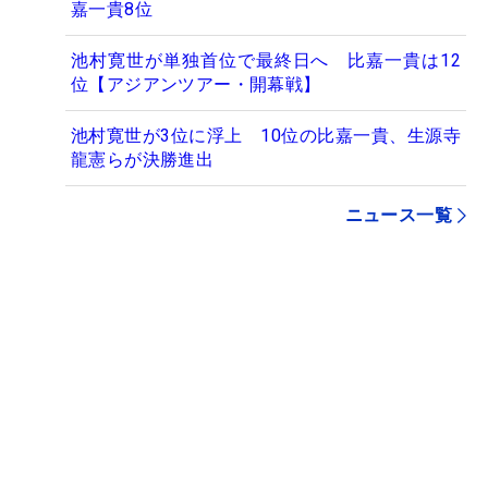
嘉一貴8位
池村寛世が単独首位で最終日へ 比嘉一貴は12
位【アジアンツアー・開幕戦】
池村寛世が3位に浮上 10位の比嘉一貴、生源寺
龍憲らが決勝進出
ニュース一覧