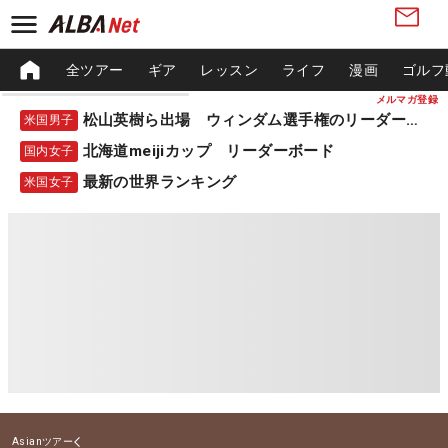
全ツアー
ギア
レッスン
ライフ
漫画
ゴルフ
メルマガ登録
松山英樹ら出場 ウィンダム選手権のリーダーボード
米国男子
北海道meijiカップ リーダーボード
国内女子
最新の世界ランキング
米国女子
Asianツアー