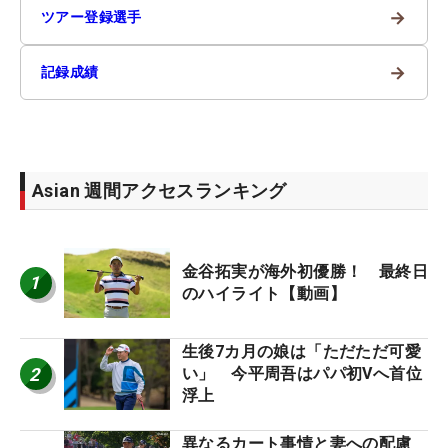
→
ツアー登録選手
→
記録成績
Asian 週間アクセスランキング
金谷拓実が海外初優勝！ 最終日
1
のハイライト【動画】
生後7カ月の娘は「ただただ可愛
2
い」 今平周吾はパパ初Vへ首位
浮上
異なるカート事情と妻への配慮