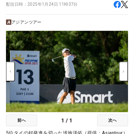
配信日時：
2025年1月24日 11時37分
アジアンツアー
1
/
1
前へ
次へ
5位タイの好発進を切った浅地洋佑（提供：Asiantour）