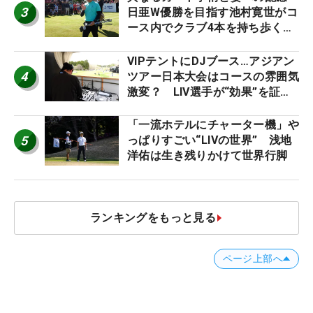
3
日亜W優勝を目指す池村寛世がコ
ース内でクラブ4本を持ち歩く理
由【現地記者コラム】
VIPテントにDJブース…アジアン
4
ツアー日本大会はコースの雰囲気
激変？ LIV選手が“効果”を証言
「静かなほうが…」
「一流ホテルにチャーター機」や
5
っぱりすごい“LIVの世界” 浅地
洋佑は生き残りかけて世界行脚
ランキングをもっと見る
ページ上部へ