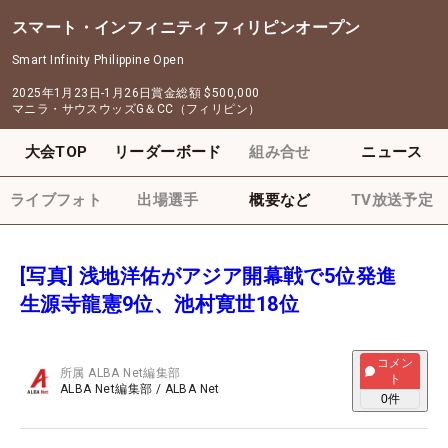
スマート・インフィニティ フィリピンオープン
Smart Infinity Philippine Open
2025年1月23日-1月26日
賞金総額
$500,000
マニラ・サウスウッズG＆CC（フィリピン）
大会TOP
リーダーボード
組み合せ
ニュース
ライブフォト
出場選手
概要など
TV放送予定
[写真] 浅地洋佑がアジア開幕戦で5位発進
生源寺龍憲9位、池村寛世18位
コメン
所属
ALBA Net編集部
ト
ALBA Net編集部
/
ALBA Net
0
件