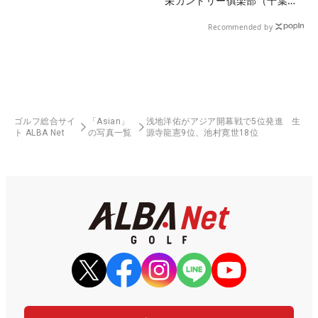
栄カントリー俱楽部（千葉
県）
Recommended by
ゴルフ総合サイ
「Asian」
浅地洋佑がアジア開幕戦で5位発進 生
ト ALBA Net
の写真一覧
源寺龍憲9位、池村寛世18位