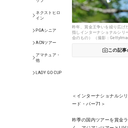
ップ
ネクストヒロ
イン
昨年、賞金王争いを繰り広げ
PGAシニア
指しインターナショナルシリ
会のもの） （撮影：GettyIma
ACNツアー
この記事
アマチュア・
他
LADY GO CUP
＜インターナショナルシリ
ード・パー71＞
昨季の国内ツアーを賞金ラ
く。アジアンツアーとLI