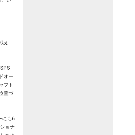
戦え
SPS
ドオー
ャフト
位置づ
ーにも6
ナショナ