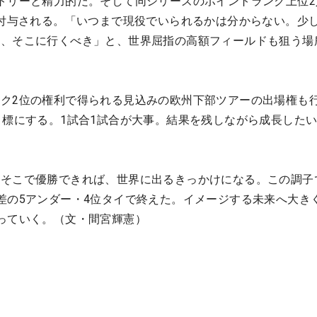
トリーと精力的だ。そして同シリーズのポイントランク上位2
が付与される。「いつまで現役でいられるかは分からない。少
ら、そこに行くべき」と、世界屈指の高額フィールドも狙う場
ク2位の権利で得られる見込みの欧州下部ツアーの出場権も
目標にする。1試合1試合が大事。結果を残しながら成長した
。そこで優勝できれば、世界に出るきっかけになる。この調子
差の5アンダー・4位タイで終えた。イメージする未来へ大き
っていく。（文・間宮輝憲）