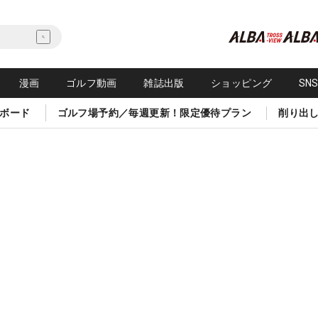
漫画
ゴルフ動画
雑誌出版
ショッピング
SN
ボード
ゴルフ場予約／毎週更新！限定優待プラン
削り出