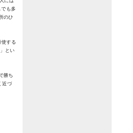
人には
しでも多
所のひ
行使する
い」とい
で勝ち
く近づ