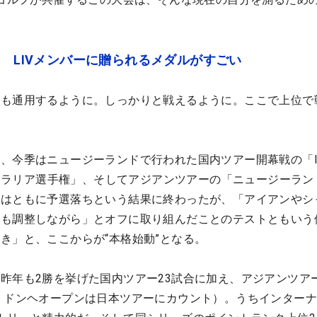
円 LIVメンバーに贈られるメダルがすごい
でも通用するように。しっかりと戦えるように。ここで上位で
、今季はニュージーランドで行われた国内ツアー開幕戦の「I
ーストラリア選手権」、そしてアジアンツアーの「ニュージーラン
こはともに予選落ちという結果に終わったが、「アイアンやシ
らも調整しながら」とオフに取り組んだことのテストともいう
き」と、ここからが“本格始動”となる。
昨年も2勝を挙げた国内ツアー23試合に加え、アジアンツア
 ドンヘオープンは日本ツアーにカウント）。うちインター