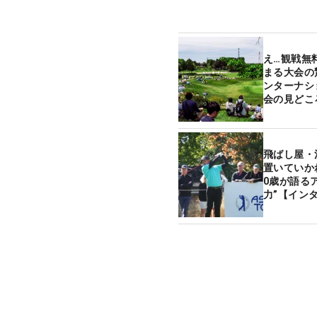
え…観戦無
まる大会の
ンターナシ
会の見どこ
飛ばし屋・
置いていか
0歳が語る
力”【イン
ズ日本大会