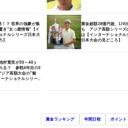
料！？ 世界の強豪が集
賞金総額28億円超、LIV
驚き“太っ腹情報”【イ
も アジア高額シリーズ
ョナルシリーズ日本大
は【インターナショナル
ろ】
日本大会の見どころ】
池村寛世が30～40ｙ
れる？ 参戦4年目の3
アジア高額大会の“魅
ターナショナルシリー
の見どころ】
賞金ランキング
年間日程
ポイント