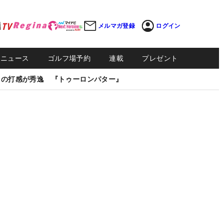
メルマガ登録
ログイン
Sニュース
ゴルフ場予約
連載
プレゼント
しの打感が秀逸 『トゥーロンパター』