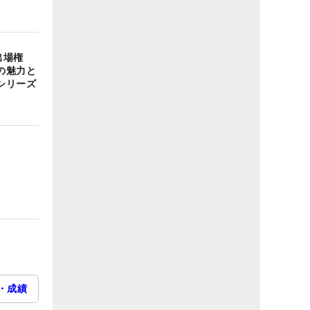
出場権
の魅力と
シリーズ
・成績