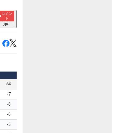
コメン
ト
0
件
SC
-7
-6
-6
-5