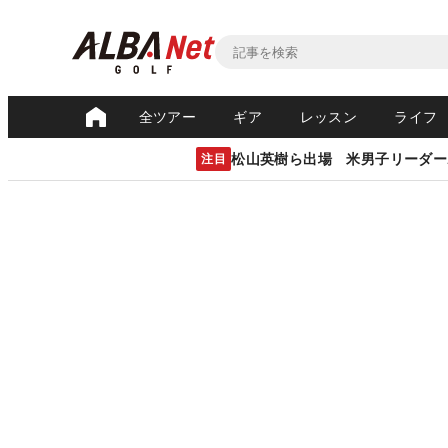
全ツアー
ギア
レッスン
ライフ
松山英樹ら出場 米男子リーダー
注目