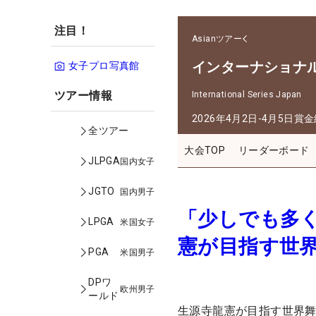
注目！
Asianツアー
インターナショナ
女子プロ写真館
ツアー情報
International Series Japan
2026年4月2日-4月5日
賞金
全ツアー
大会TOP
リーダーボード
JLPGA
国内女子
JGTO
国内男子
「少しでも多
LPGA
米国女子
憲が目指す世界
PGA
米国男子
DPワ
欧州男子
ールド
生源寺龍憲が目指す世界舞