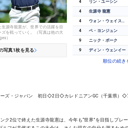
4
リン・ユーシン
4
生源寺 龍憲
4
ウォン・ウェイスワン
た生源寺龍憲が、世界での活躍を目
4
ペ・ヨンジュン
ーズを戦っていく。（写真は他の大
ges）
9
ニック・ボーク
の写真
1
枚を見る
9
ディン・ウェンイー
順位の続き
ーズ・ジャパン 初日◇2日◇カレドニアンGC（千葉県）◇7
ンク2位で終えた生源寺龍憲は、今年も“世界”を目指しプレ
Vゴルフが共催するこの大会は、そんな現在の自分を測るため