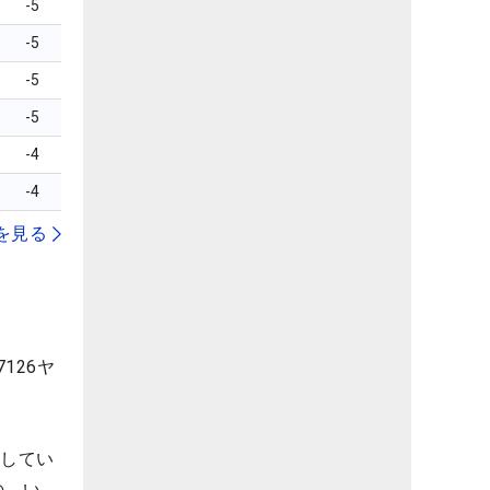
-5
-5
-5
-5
-4
-4
を見る
126ヤ
ーしてい
の、い