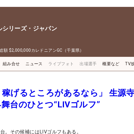
ルシリーズ・ジャパン
総額
$2,000,000
カレドニアンGC（千葉県）
組み合せ
ニュース
ライブフォト
出場選手
概要など
TV
く稼げるところがあるなら」 生源
舞台のひとつ“LIVゴルフ”
台。その候補にはLIVゴルフもある。