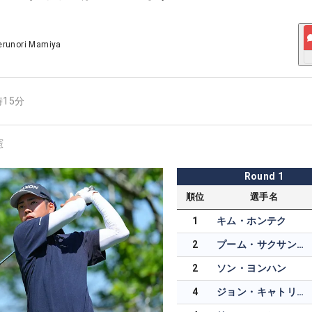
erunori Mamiya
時15分
憲
Round
1
順位
選手名
1
キム・ホンテク
2
プーム・サクサンシン
2
ソン・ヨンハン
4
ジョン・キャトリン