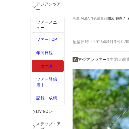
アジアンツア
ー
所属
ALBA Net編集部
間宮 輝憲
/
T
ツアーメニ
ュー
ツアーTOP
配信日時：
2026年4月3日 07
年間日程
#
生源寺龍
アジアンツアー
ニュース
ツアー登録
選手
記録・成績
LIV GOLF
ステップ・ア