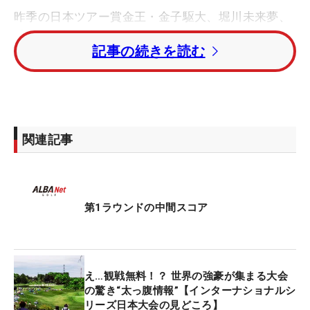
昨季の日本ツアー賞金王・金子駆大、堀川未来夢、
香妻陣一朗、生源寺龍憲、木下稜介、下家秀琉、細
記事の続きを読む
野勇策は3アンダー・16位タイにつけている。
昨季のアジアンツアー年間王者・比嘉一貴は、1ア
ンダー・50位タイでホールアウト。池田勇太は同じ
く1アンダーで後半をプレーしている。
関連記事
今大会の賞金総額は200万ドル（約3億1800万
円）。優勝者には36万ドル（約5730万円）が贈ら
れる。
第1ラウンドの中間スコア
え…観戦無料！？ 世界の強豪が集まる大会
の驚き“太っ腹情報”【インターナショナルシ
リーズ日本大会の見どころ】