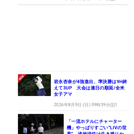
岩永杏奈が4強進出、準決勝は9H終
えて3UP 大会は連日の順延/全米
女子アマ
2026年8月9日 (日) 09時39分
1
「一流ホテルにチャーター
機」やっぱりすごい“LIVの世