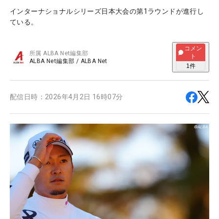
インターナショナルシリーズ日本大会の第1ラウンドが進行し
ている。
コメン
所属
ALBA Net編集部
ト
ALBA Net編集部
/
ALBA Net
1
件
配信日時：
2026年4月2日 16時07分