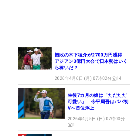
惜敗の木下稜介が2700万円獲得
アジアン3億円大会で日本勢はいく
ら稼いだ？
2026年4月6日 (月) 07時02分
14
生後7カ月の娘は「ただただ
可愛い」 今平周吾はパパ初
Vへ首位浮上
2026年4月5日 (日) 07時00分
1