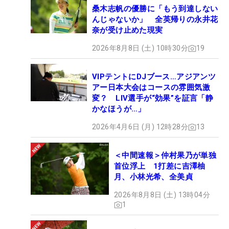
桑木志帆の優勝に「もう到達しない
んじゃないか」 全英帰りの永井花
奈が受け止めた現実
2026年8月8日 (土) 10時30分
19
VIPテントにDJブース…アジアンツ
アー日本大会はコースの雰囲気激
変？ LIV選手が“効果”を証言「静
かなほうが…」
2026年4月6日 (月) 12時28分
13
＜中間速報＞仲村果乃が単独
首位浮上 1打差に吉澤柚
月、小林光希、全美貞
2026年8月8日 (土) 13時04分
1