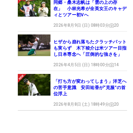
同郷・桑木志帆は「雲の上の存
在」 小林光希が全英女王のキャデ
ィとツアー初Vへ
2026年8月9日 (日) 08時03分
20
ヒザから崩れ落ちたクラッチパット
も実らず 木下稜介は米ツアー目指
し日本専念へ「圧倒的な強さを」
2026年4月5日 (日) 18時00分
14
「打ち方が変わってしまう」洋芝へ
の苦手意識 安田祐香が“克服”の首
位浮上
2026年8月8日 (土) 18時49分
20