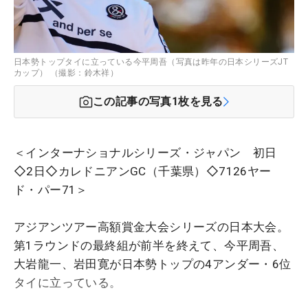
日本勢トップタイに立っている今平周吾（写真は昨年の日本シリーズJT
カップ） （撮影：鈴木祥）
この記事の写真
1
枚を見る
＜インターナショナルシリーズ・ジャパン 初日
◇2日◇カレドニアンGC（千葉県）◇7126ヤー
ド・パー71＞
アジアンツアー高額賞金大会シリーズの日本大会。
第1ラウンドの最終組が前半を終えて、今平周吾、
大岩龍一、岩田寛が日本勢トップの4アンダー・6位
タイに立っている。