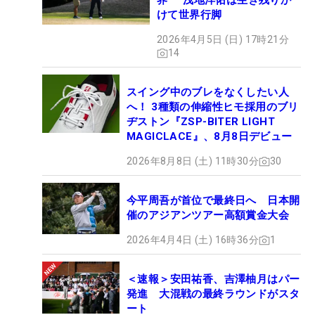
界” 浅地洋佑は生き残りか
けて世界行脚
2026年4月5日 (日) 17時21分
14
スイング中のブレをなくしたい人
へ！ 3種類の伸縮性ヒモ採用のブリ
ヂストン『ZSP-BITER LIGHT
MAGICLACE』、8月8日デビュー
2026年8月8日 (土) 11時30分
30
今平周吾が首位で最終日へ 日本開
催のアジアンツアー高額賞金大会
2026年4月4日 (土) 16時36分
1
＜速報＞安田祐香、吉澤柚月はパー
発進 大混戦の最終ラウンドがスタ
ート