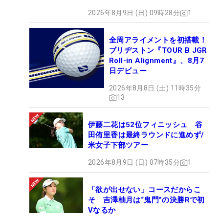
2026年8月9日 (日) 09時28分
1
全周アライメントを初搭載！
ブリヂストン『TOUR B JGR
Roll-in Alignment』、8月7
日デビュー
2026年8月8日 (土) 11時35分
13
伊藤二花は52位フィニッシュ 谷
田侑里香は最終ラウンドに進めず/
米女子下部ツアー
2026年8月9日 (日) 07時35分
1
「欲が出せない」コースだからこ
そ 吉澤柚月は“鬼門”の決勝Rで初
Vなるか