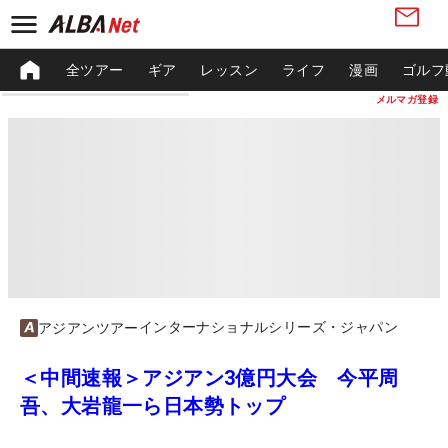
全ツアー
ギア
レッスン
ライフ
漫画
ゴルフ
メルマガ登録
インターナショナルシリーズ・ジャパン
アジアンツアー
＜中間速報＞アジアン3億円大会 今平周
吾、大岩龍一ら日本勢トップ