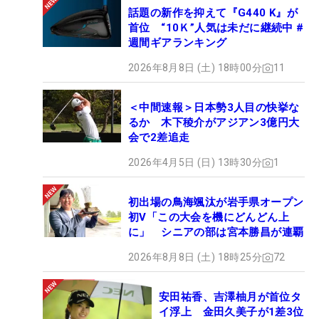
話題の新作を抑えて『G440 K』が
首位 “10Ｋ”人気は未だに継続中 #
週間ギアランキング
2026年8月8日 (土) 18時00分
11
＜中間速報＞日本勢3人目の快挙な
るか 木下稜介がアジアン3億円大
会で2差追走
2026年4月5日 (日) 13時30分
1
初出場の鳥海颯汰が岩手県オープン
初V「この大会を機にどんどん上
に」 シニアの部は宮本勝昌が連覇
2026年8月8日 (土) 18時25分
72
安田祐香、吉澤柚月が首位タ
イ浮上 金田久美子が1差3位