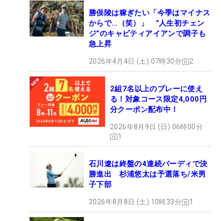
勝俣陵は稼ぎたい「今季はマイナス
からで…（笑）」 “人生初チェン
ジ”のキャビティアイアンで調子も
急上昇
2026年4月4日 (土) 07時30分
2
2組7名以上のプレーに使え
る！対象コース限定4,000円
分クーポン配布中！
2026年8月9日 (日) 06時00分
1
石川遼は終盤の4連続バーディで決
勝進出 杉浦悠太は予選落ち/米男
子下部
2026年8月8日 (土) 10時33分
1