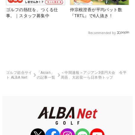
ゴルフの熱狂を、つくる仕
仲宗根澄香が平均パット数
事。｜スタッフ募集中
『TRTL』で6人抜き！
Recommended by
ゴルフ総合サイ
「Asian」
＜中間速報＞アジアン3億円大会 今平
ト ALBA Net
の記事一覧
周吾、大岩龍一ら日本勢トップ