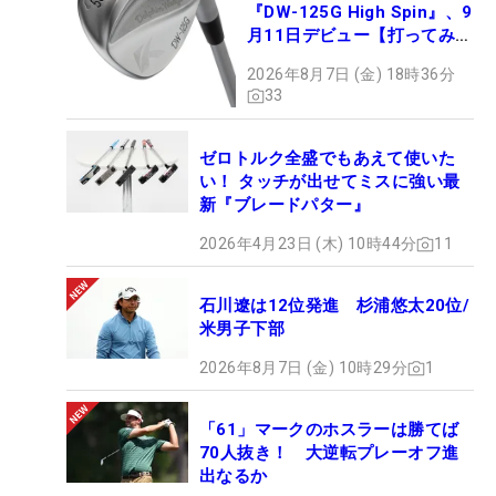
『DW-125G High Spin』、9
月11日デビュー【打ってみ
た】
2026年8月7日 (金) 18時36分
33
ゼロトルク全盛でもあえて使いた
い！ タッチが出せてミスに強い最
新『ブレードパター』
2026年4月23日 (木) 10時44分
11
石川遼は12位発進 杉浦悠太20位/
米男子下部
2026年8月7日 (金) 10時29分
1
「61」マークのホスラーは勝てば
70人抜き！ 大逆転プレーオフ進
出なるか