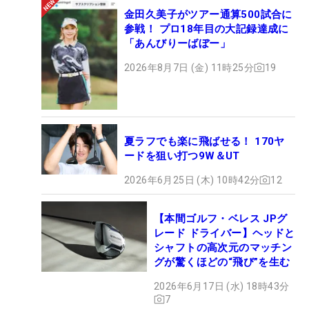
金田久美子がツアー通算500試合に
参戦！ プロ18年目の大記録達成に
「あんびりーばぼー」
2026年8月7日 (金) 11時25分
19
夏ラフでも楽に飛ばせる！ 170ヤ
ードを狙い打つ9W＆UT
2026年6月25日 (木) 10時42分
12
【本間ゴルフ・ベレス JPグ
レード ドライバー】ヘッドと
シャフトの高次元のマッチン
グが驚くほどの“飛び”を生む
2026年6月17日 (水) 18時43分
7