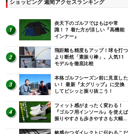
ショッピング 週間アクセスランキング
炎天下のゴルフではもはや常
1
識！？ 着た方が涼しい『高機能
インナー』
飛距離も精度もアップ！球を打つ
2
より断然「素振り棒」。人気11
モデルを徹底比較
本格ゴルフシーズン前に見直した
3
い！ 最新『太グリップ』に交換
してビシッと振り抜こう！
フィット感がまったく変わる！
4
『ゴルフ用インソール』を使えば
振りやすさも歩きやすさも大幅に
アップ！
敏感かつダイレクトに伝わるこだ