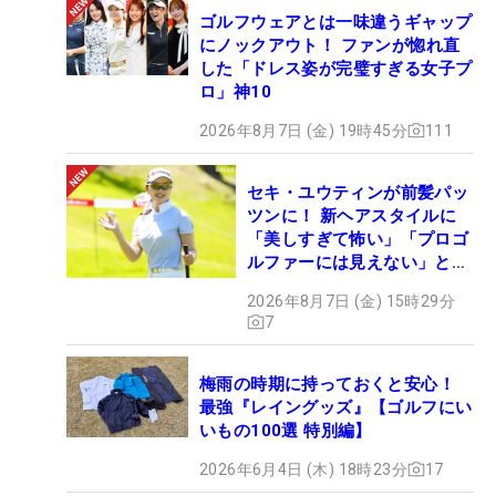
ゴルフウェアとは一味違うギャップ
にノックアウト！ ファンが惚れ直
した「ドレス姿が完璧すぎる女子プ
ロ」神10
2026年8月7日 (金) 19時45分
111
セキ・ユウティンが前髪パッ
ツンに！ 新ヘアスタイルに
「美しすぎて怖い」「プロゴ
ルファーには見えない」とコ
メント殺到
2026年8月7日 (金) 15時29分
7
梅雨の時期に持っておくと安心！
最強『レイングッズ』【ゴルフにい
いもの100選 特別編】
2026年6月4日 (木) 18時23分
17