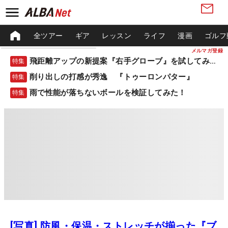
全ツアー
ギア
レッスン
ライフ
漫画
ゴルフ
メルマガ登録
飛距離アップの新提案『右手グローブ』を試してみた！
特集
削り出しの打感が秀逸 『トゥーロンパター』
特集
雨で性能が落ちないボールを検証してみた！
特集
[写真] 防風・保温・ストレッチが揃った『ブ