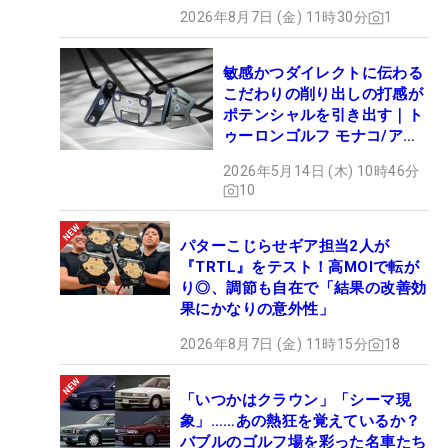
2026年8月7日 (金) 11時30分
1
敏感かつダイレクトに伝わる
こだわりの削り出しの打感が
ポテンシャルを引き出す｜ト
ゥーロンゴルフ モナコ/アル
カトラズ/ハリウッド
2026年5月14日 (木) 10時46分
10
パターこじらせギア担当2人が
『TRTL』をテスト！高MOIで転が
り◎、調節も自在で「結果の改善効
果にかなりの意外性」
2026年8月7日 (金) 11時15分
18
「いつかはクラウン」「シーマ現
象」……あの熱狂を覚えているか？
バブルのゴルフ場を彩った名車たち