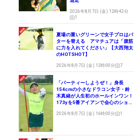
追走
2026年8月7日 (金) 12時42分
1
夏場の重いグリーンで女子プロはパ
ターを替える アマチュアは「腹筋
に力を入れてください」【大西翔太
のHOTSHOT】
2026年8月7日 (金) 12時00分
7
「パーティーしようぜ！」身長
154cmの小さなドラコン女子・鈴
木真緒が人生初のホールインワン！
173yを5番アイアンで会心のショッ
ト
2026年8月7日 (金) 16時00分
1