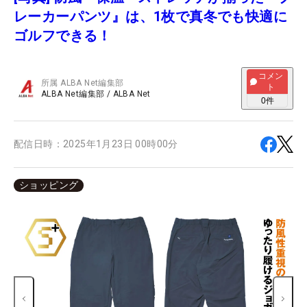
レーカーパンツ』は、1枚で真冬でも快適に
ゴルフできる！
コメン
所属
ALBA Net編集部
ト
ALBA Net編集部
/
ALBA Net
0
件
配信日時：
2025年1月23日 00時00分
ショッピング