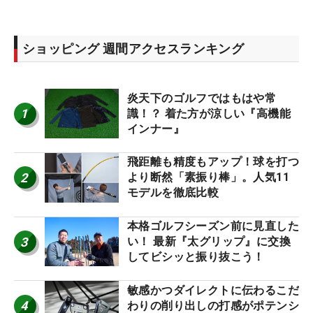
ショッピング 週間アクセスランキング
炎天下のゴルフではもはや常
1
識！？ 着た方が涼しい『高機能
インナー』
飛距離も精度もアップ！球を打つ
2
より断然「素振り棒」。人気11
モデルを徹底比較
本格ゴルフシーズン前に見直した
3
い！ 最新『太グリップ』に交換
してビシッと振り抜こう！
敏感かつダイレクトに伝わるこだ
4
わりの削り出しの打感がポテンシ