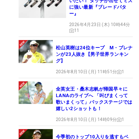
いたい！ タッチが出せてミス
に強い最新『ブレードパタ
ー』
2026年4月23日 (木) 10時44分
11
松山英樹は24位キープ M・ブレナ
ンが23人抜き【男子世界ランキン
グ】
2026年8月10日 (月) 11時51分
1
全英女王・桑木志帆が帰国早々に
LANAのライブへ 「叫びまくって
歌いまくって」バックステージでは
嬉しい2ショットも！
2026年8月10日 (月) 14時09分
1
今季初のトップ10入りを逃すもベ