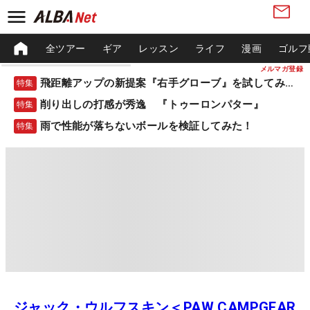
全ツアー
ギア
レッスン
ライフ
漫画
ゴルフ
メルマガ登録
飛距離アップの新提案『右手グローブ』を試してみた！
特集
削り出しの打感が秀逸 『トゥーロンパター』
特集
雨で性能が落ちないボールを検証してみた！
特集
ジャック・ウルフスキン＜PAW CAMPGEAR