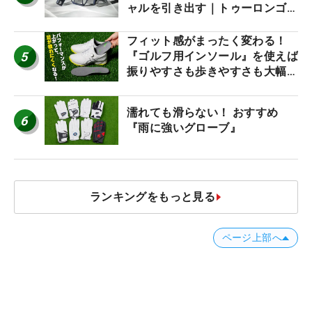
ャルを引き出す｜トゥーロンゴル
フ モナコ/アルカトラズ/ハリウ
ッド
フィット感がまったく変わる！
5
『ゴルフ用インソール』を使えば
振りやすさも歩きやすさも大幅に
アップ！
濡れても滑らない！ おすすめ
6
『雨に強いグローブ』
ランキングをもっと見る
ページ上部へ