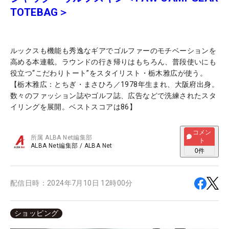
TOTEBAG＞
ルックスも機能も秀逸なギアでゴルファーのモチベーションを
高める本連載。ラウンドの行き帰りはもちろん、普段使いにも
役立つ“こだわりトート”をスタイリスト・栃木雅広が使う。
【栃木雅広：とちぎ・まさひろ／1978年生まれ、大阪府出身。
数々のファッション誌やゴルフ誌、広告などで洗練されたスタ
イリングを展開。ベストスコアは86】
コメン
所属
ALBA Net編集部
ト
ALBA Net編集部
/
ALBA Net
0
件
配信日時：
2024年7月10日 12時00分
ショッピング