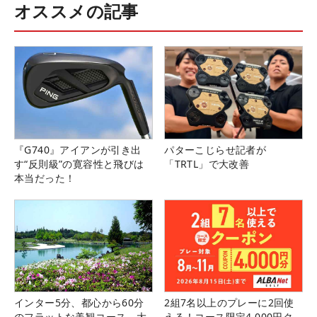
オススメの記事
『G740』アイアンが引き出
パターこじらせ記者が
す“反則級”の寛容性と飛びは
「TRTL」で大改善
本当だった！
インター5分、都心から60分
2組7名以上のプレーに2回使
のフラットな美観コース。大
える！コース限定4,000円ク