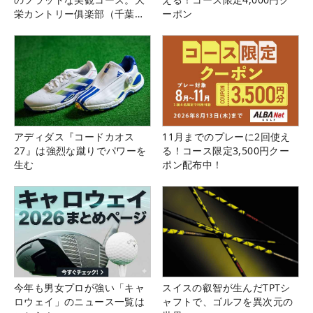
栄カントリー俱楽部（千葉
ーポン
県）
アディダス『コードカオス
11月までのプレーに2回使え
27』は強烈な蹴りでパワーを
る！コース限定3,500円クー
生む
ポン配布中！
今年も男女プロが強い「キャ
スイスの叡智が生んだTPTシ
ロウェイ」のニュース一覧は
ャフトで、ゴルフを異次元の