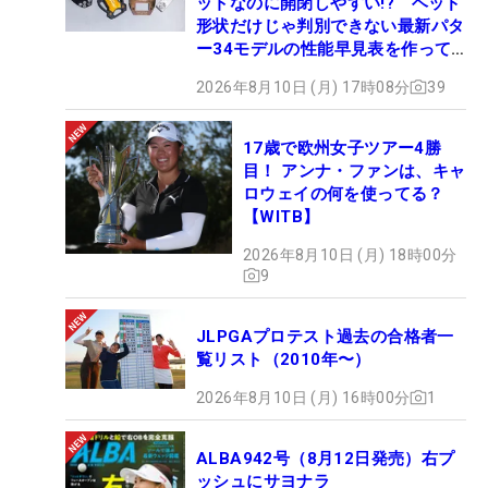
ットなのに開閉しやすい!? ヘッド
形状だけじゃ判別できない最新パタ
ー34モデルの性能早見表を作って
みた #ギアカタログ2026
2026年8月10日 (月) 17時08分
39
17歳で欧州女子ツアー4勝
目！ アンナ・ファンは、キャ
ロウェイの何を使ってる？
【WITB】
2026年8月10日 (月) 18時00分
9
JLPGAプロテスト過去の合格者一
覧リスト（2010年〜）
2026年8月10日 (月) 16時00分
1
ALBA942号（8月12日発売）右プ
ッシュにサヨナラ