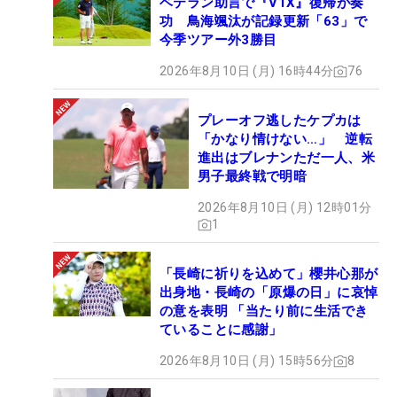
ベテラン助言で『V1X』復帰が奏
功 鳥海颯汰が記録更新「63」で
今季ツアー外3勝目
2026年8月10日 (月) 16時44分
76
プレーオフ逃したケプカは
「かなり情けない…」 逆転
進出はブレナンただ一人、米
男子最終戦で明暗
2026年8月10日 (月) 12時01分
1
「長崎に祈りを込めて」櫻井心那が
出身地・長崎の「原爆の日」に哀悼
の意を表明 「当たり前に生活でき
ていることに感謝」
2026年8月10日 (月) 15時56分
8